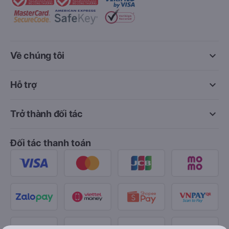
keyboard_arrow_down
Về chúng tôi
keyboard_arrow_down
Hỗ trợ
keyboard_arrow_down
Trở thành đối tác
Đối tác thanh toán