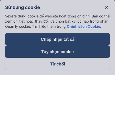
close
Sử dụng cookie
Vexere dùng cookie để website hoạt động ổn định. Bạn có thể
xem chi tiết hoặc thay đổi lựa chọn bất kỳ lúc nào trong phần
Quản lý cookie. Tìm hiểu thêm trong
Chính sách Cookie
.
Chấp nhận tất cả
Tùy chọn cookie
Từ chối
Theo dõi chúng tôi trên
Facebook
Tiktok
Youtube
Công ty TNHH Thương Mại Dịch Vụ Vexere
Địa chỉ đăng ký kinh doanh: 8C Chữ Đồng Tử, Phường Tân
Sơn Nhất, TP. Hồ Chí Minh, Việt Nam
Địa chỉ
:
Lầu 2, toà nhà H3 Circo Hoàng Diệu, 384 Hoàng Diệu,