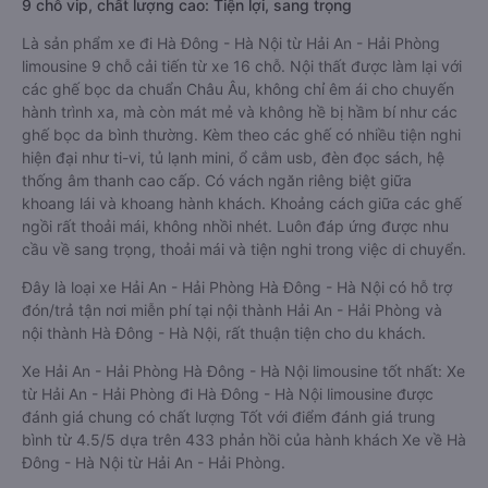
9 chỗ vip, chất lượng cao: Tiện lợi, sang trọng
Là sản phẩm xe đi Hà Đông - Hà Nội từ Hải An - Hải Phòng
limousine 9 chỗ cải tiến từ xe 16 chỗ. Nội thất được làm lại với
các ghế bọc da chuẩn Châu Âu, không chỉ êm ái cho chuyến
hành trình xa, mà còn mát mẻ và không hề bị hầm bí như các
ghế bọc da bình thường. Kèm theo các ghế có nhiều tiện nghi
hiện đại như ti-vi, tủ lạnh mini, ổ cắm usb, đèn đọc sách, hệ
thống âm thanh cao cấp. Có vách ngăn riêng biệt giữa
khoang lái và khoang hành khách. Khoảng cách giữa các ghế
ngồi rất thoải mái, không nhồi nhét. Luôn đáp ứng được nhu
cầu về sang trọng, thoải mái và tiện nghi trong việc di chuyển.
Đây là loại xe Hải An - Hải Phòng Hà Đông - Hà Nội có hỗ trợ
đón/trả tận nơi miễn phí tại nội thành Hải An - Hải Phòng và
nội thành Hà Đông - Hà Nội, rất thuận tiện cho du khách.
Xe Hải An - Hải Phòng Hà Đông - Hà Nội limousine tốt nhất: Xe
từ Hải An - Hải Phòng đi Hà Đông - Hà Nội limousine được
đánh giá chung có chất lượng Tốt với điểm đánh giá trung
bình từ 4.5/5 dựa trên 433 phản hồi của hành khách Xe về Hà
Đông - Hà Nội từ Hải An - Hải Phòng.