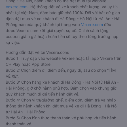
Đông - Hà Nội, hành khách có thể đặt mua tại website
Vexere.com
- Hệ thống đặt vé xe khách chất lượng, và uy tín
nhất tại Việt Nam, đảm bảo giữ chỗ 100%. Đối với bất cứ giao
dịch đặt mua vé xe khách đi Hà Đông - Hà Nội từ Hải An - Hải
Phòng nào của quý khách tại trang web
Vexere.com
đều
được Vexere cam kết giải quyết sự cố. Chính sách tặng
coupon giảm giá hoặc hoàn tiền sẽ tùy theo từng trường hợp
sự việc.
Hướng dẫn đặt vé tại Vexere.com:
Bước 1: Truy cập vào website Vexere hoặc tải app Vexere trên
CH Play hoặc App Store.
Bước 2: Chọn điểm đi, điểm đến, ngày đi, sau đó chọn “TÌM
VÉ XE”.
Bước 3: Chọn hãng xe khách đi Hà Đông - Hà Nội từ Hải An -
Hải Phòng, giờ khởi hành phù hợp. Bấm chọn vào khung giờ
quý khách muốn đi để tiến hành đặt vé.
Bước 4: Chọn vị trí/giường ghế, điểm đón, điểm trả và nhập
thông tin hành khách khi đặt mua vé xe đi Hà Đông - Hà Nội
từ Hải An - Hải Phòng
Bước 5: Chọn hình thức thanh toán vé phù hợp và tiến hành
thanh toán vé.