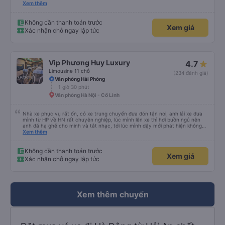
xe trung chuyển ( vf6) sạch sẽ, thoải mái bạn lái xe rất nice. 1 trải nghiệm
Xem thêm
tuyệt vời! Cảm ơn nhiều
Không cần thanh toán trước
Xem giá
Xác nhận chỗ ngay lập tức
Vip Phương Huy Luxury
4.7
Limousine 11 chỗ
(234 đánh giá)
Văn phòng Hải Phòng
1 giờ 30 phút
Văn phòng Hà Nội - Cổ Linh
Nhà xe phục vụ rất ổn, có xe trung chuyển đưa đón tận nơi, anh lái xe đưa
mình từ HP về HN rất chuyên nghiệp, lúc mình lên xe thì hơi buồn ngủ nên
anh đã hạ ghế cho mình và tắt nhạc, tới lúc mình dậy mới phát hiện không
thấy điện thoại thì anh đã ngay lập tức gọi xe trung chuyển để tìm điện thoại
Xem thêm
hộ mình và mình nhận được điện thoại ngay trong ngày hôm đó. Cảm ơn anh
và nhà xe rất nhiều. 1000 sao ạ.
Không cần thanh toán trước
Xem giá
Xác nhận chỗ ngay lập tức
Xem thêm chuyến