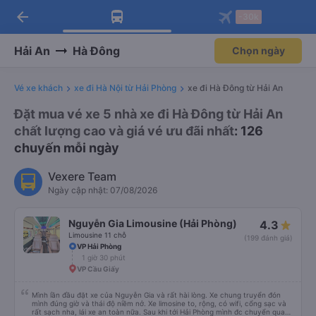
arrow_back
Tải app Vexere ngay!
Tải app Vexere
-30k
Mở app
Mở app
Nhận ưu đãi thành viên độc
-30k/ghế khi đặt vé máy bay qua
quyền
app
Hải An
Hà Đông
Chọn ngày
Vé xe khách
xe đi Hà Nội từ Hải Phòng
xe đi Hà Đông từ Hải An
Đặt mua vé xe 5 nhà xe đi Hà Đông từ Hải An
chất lượng cao và giá vé ưu đãi nhất
: 126
chuyến mỗi ngày
Vexere Team
Ngày cập nhật: 07/08/2026
Nguyễn Gia Limousine (Hải Phòng)
4.3
Limousine 11 chỗ
(199 đánh giá)
VP Hải Phòng
1 giờ 30 phút
VP Cầu Giấy
Mình lần đầu đặt xe của Nguyễn Gia và rất hài lòng. Xe chung truyển đón
mình đúng giờ và thái độ niềm nở. Xe limosine to, rộng, có wifi, cổng sạc và
rất sạch nha, lái xe an toàn nữa. Sau khi tới Hải Phòng mình đc chuyển qua