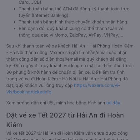
Card, JCB).
Thanh toán bằng thẻ ATM đã đăng ký thanh toán trực
tuyến (Internet Banking).
Thanh toán bằng hình thức chuyển khoản ngân hàng.
Bên cạnh đó, quý khách cũng có thể thanh toán vé
thông qua các ví Momo, ZaloPay, AirPay, VNPay,…
Sau khi thanh toán vé xe khách Hải An - Hải Phòng Hoàn Kiếm
- Hà Nội thành công, Vexere sẽ gửi tin nhắn/email xác nhận
thành công đến số điện thoại/email mà quý khách đã đăng
ký. Đến ngày đi, quý khách vui lòng có mặt tại điểm đón trước
30 phút giờ khởi hành để chuẩn bị lên xe. Để kiểm tra tình
trạng vé xe đi Hoàn Kiếm - Hà Nội từ Hải An - Hải Phòng đã
đặt, quý khách vui lòng truy cập
https://vexere.com/vi-
VN/booking/ticketinfo
Xem hướng dẫn chi tiết, minh họa bằng hình ảnh
tại đây.
Đặt vé xe Tết 2027 từ Hải An đi Hoàn
Kiếm
Vé xe tết 2027 từ Hải An đi Hoàn Kiếm vẫn chưa được công
bố. Vexere.com sẽ sớm thông báo cho các bạn thông tin vé