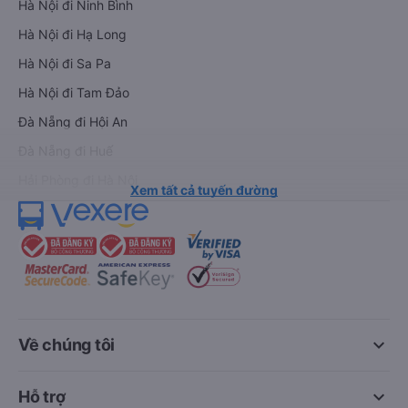
Hà Nội đi Ninh Bình
Hà Nội đi Hạ Long
Hà Nội đi Sa Pa
Hà Nội đi Tam Đảo
Đà Nẵng đi Hội An
Đà Nẵng đi Huế
Hải Phòng đi Hà Nội
Xem tất cả tuyến đường
keyboard_arrow_down
Về chúng tôi
keyboard_arrow_down
Hỗ trợ