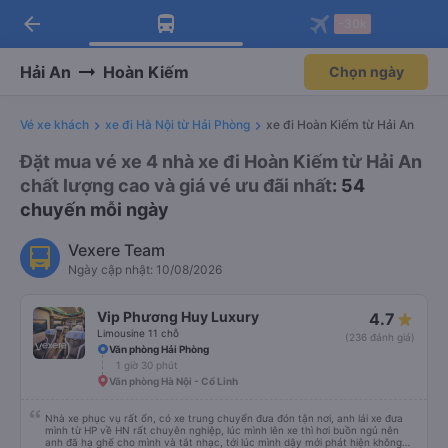
arrow_back
Tải app Vexere ngay!
Tải app Vexere
-30k
Mở app
Mở app
Nhận ưu đãi thành viên độc
-30k/ghế khi đặt vé máy bay qua
quyền
app
Hải An
Hoàn Kiếm
Chọn ngày
Vé xe khách
xe đi Hà Nội từ Hải Phòng
xe đi Hoàn Kiếm từ Hải An
Đặt mua vé xe 4 nhà xe đi Hoàn Kiếm từ Hải An
chất lượng cao và giá vé ưu đãi nhất
: 54
chuyến mỗi ngày
Vexere Team
Ngày cập nhật: 10/08/2026
Vip Phương Huy Luxury
4.7
Limousine 11 chỗ
(236 đánh giá)
Văn phòng Hải Phòng
1 giờ 30 phút
Văn phòng Hà Nội - Cổ Linh
Nhà xe phục vụ rất ổn, có xe trung chuyển đưa đón tận nơi, anh lái xe đưa
mình từ HP về HN rất chuyên nghiệp, lúc mình lên xe thì hơi buồn ngủ nên
anh đã hạ ghế cho mình và tắt nhạc, tới lúc mình dậy mới phát hiện không