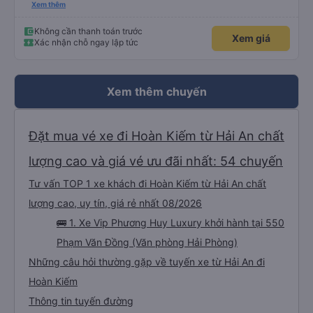
thấy điện thoại thì anh đã ngay lập tức gọi xe trung chuyển để tìm điện thoại
Xem thêm
hộ mình và mình nhận được điện thoại ngay trong ngày hôm đó. Cảm ơn anh
và nhà xe rất nhiều. 1000 sao ạ.
Không cần thanh toán trước
Xem giá
Xác nhận chỗ ngay lập tức
Xem thêm chuyến
Đặt mua vé xe đi Hoàn Kiếm từ Hải An chất
lượng cao và giá vé ưu đãi nhất: 54 chuyến
Tư vấn TOP 1 xe khách đi Hoàn Kiếm từ Hải An chất
lượng cao, uy tín, giá rẻ nhất 08/2026
🚌 1. Xe Vip Phương Huy Luxury khởi hành tại 550
Phạm Văn Đồng (Văn phòng Hải Phòng)
Những câu hỏi thường gặp về tuyến xe từ Hải An đi
Hoàn Kiếm
Thông tin tuyến đường