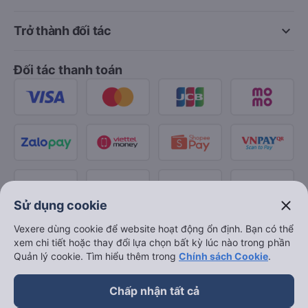
keyboard_arrow_down
Trở thành đối tác
Đối tác thanh toán
close
Sử dụng cookie
Vexere dùng cookie để website hoạt động ổn định. Bạn có thể
xem chi tiết hoặc thay đổi lựa chọn bất kỳ lúc nào trong phần
Quản lý cookie. Tìm hiểu thêm trong
Chính sách Cookie
.
Chấp nhận tất cả