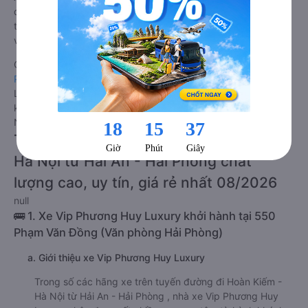
được đánh giá chung có chất lượng Tốt với điểm đánh giá
trung bình từ 4.7/5 dựa trên 235 phản hồi của hành khách Xe
về Hoàn Kiếm - Hà Nội từ Hải An - Hải Phòng.
Giá vé
xe limousine đi Hoàn Kiếm - Hà Nội từ Hải An - Hải
Phòng
rẻ nhất là 240000VND của hãng xe Vip Phương Huy
Luxury. Tùy thuộc vào vị trí ngồi của bạn và chương trình
khuyến mãi, giá vé Xe Hải An - Hải Phòng đi Hoàn Kiếm - Hà
Nội limousine này có thể sẽ rẻ hơn
Tư vấn TOP 1 xe khách đi Hoàn Kiếm -
Hà Nội từ Hải An - Hải Phòng chất
lượng cao, uy tín, giá rẻ nhất 08/2026
null
🚌 1. Xe Vip Phương Huy Luxury khởi hành tại 550
Phạm Văn Đồng (Văn phòng Hải Phòng)
a. Giới thiệu xe Vip Phương Huy Luxury
Trong số các hãng xe trên tuyến đường đi Hoàn Kiếm -
Hà Nội từ Hải An - Hải Phòng , nhà xe Vip Phương Huy