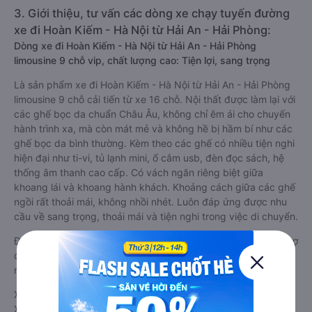
3. Giới thiệu, tư vấn các dòng xe chạy tuyến đường
xe đi Hoàn Kiếm - Hà Nội từ Hải An - Hải Phòng:
Dòng xe đi Hoàn Kiếm - Hà Nội từ Hải An - Hải Phòng
limousine 9 chỗ vip, chất lượng cao: Tiện lợi, sang trọng
Là sản phẩm xe đi Hoàn Kiếm - Hà Nội từ Hải An - Hải Phòng
limousine 9 chỗ cải tiến từ xe 16 chỗ. Nội thất được làm lại với
các ghế bọc da chuẩn Châu Âu, không chỉ êm ái cho chuyến
hành trình xa, mà còn mát mẻ và không hề bị hầm bí như các
ghế bọc da bình thường. Kèm theo các ghế có nhiều tiện nghi
hiện đại như ti-vi, tủ lạnh mini, ổ cắm usb, đèn đọc sách, hệ
thống âm thanh cao cấp. Có vách ngăn riêng biệt giữa
khoang lái và khoang hành khách. Khoảng cách giữa các ghế
ngồi rất thoải mái, không nhồi nhét. Luôn đáp ứng được nhu
cầu về sang trọng, thoải mái và tiện nghi trong việc di chuyển.
Đây là loại xe Hải An - Hải Phòng Hoàn Kiếm - Hà Nội có hỗ trợ
đón/trả tận nơi miễn phí tại nội thành Hải An - Hải Phòng và
nội thành Hoàn Kiếm - Hà Nội, rất thuận tiện cho du khách.
Xe Hải An - Hải Phòng Hoàn Kiếm - Hà Nội limousine tốt nhất:
Xe từ Hải An - Hải Phòng đi Hoàn Kiếm - Hà Nội limousine