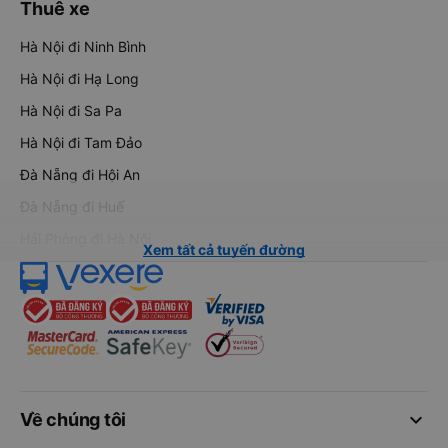
Thuê xe
Hà Nội đi Ninh Bình
Hà Nội đi Hạ Long
Hà Nội đi Sa Pa
Hà Nội đi Tam Đảo
Đà Nẵng đi Hội An
Đà Nẵng đi Huế
Hải Phòng đi Hà Nội
Xem tất cả tuyến đường
keyboard_arrow_down
Về chúng tôi