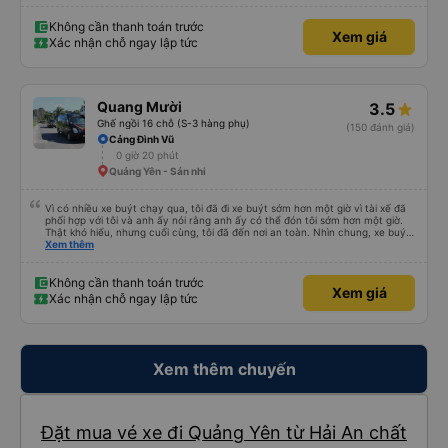
Không cần thanh toán trước
Xem giá
Xác nhận chỗ ngay lập tức
Quang Mười
3.5
Ghế ngồi 16 chỗ (S-3 hàng phụ)
(150 đánh giá)
Cảng Đình Vũ
0 giờ 20 phút
Quảng Yên - Sản nhi
Vì có nhiều xe buýt chạy qua, tôi đã đi xe buýt sớm hơn một giờ vì tài xế đã
phối hợp với tôi và anh ấy nói rằng anh ấy có thể đón tôi sớm hơn một giờ.
Thật khó hiểu, nhưng cuối cùng, tôi đã đến nơi an toàn. Nhìn chung, xe buýt
tốt và tài xế rất hữu ích
Xem thêm
Không cần thanh toán trước
Xem giá
Xác nhận chỗ ngay lập tức
Xem thêm chuyến
Đặt mua vé xe đi Quảng Yên từ Hải An chất