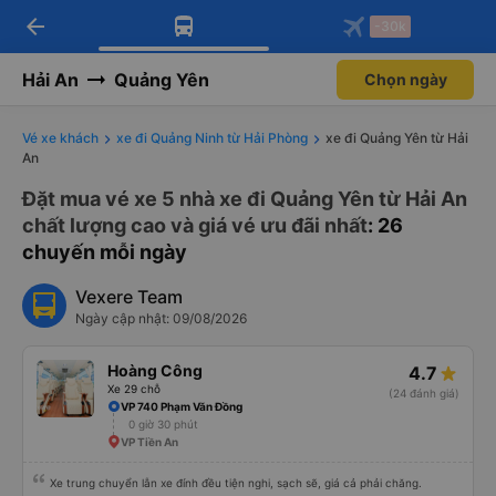
arrow_back
Tải app Vexere ngay!
Tải app Vexere
-30k
Mở app
Mở app
Nhận ưu đãi thành viên độc
-30k/ghế khi đặt vé máy bay qua
quyền
app
Hải An
Quảng Yên
Chọn ngày
Vé xe khách
xe đi Quảng Ninh từ Hải Phòng
xe đi Quảng Yên từ Hải
An
Đặt mua vé xe 5 nhà xe đi Quảng Yên từ Hải An
chất lượng cao và giá vé ưu đãi nhất
: 26
chuyến mỗi ngày
Vexere Team
Ngày cập nhật: 09/08/2026
Hoàng Công
4.7
Xe 29 chỗ
(24 đánh giá)
VP 740 Phạm Văn Đồng
0 giờ 30 phút
VP Tiền An
Xe trung chuyển lẫn xe đính đều tiện nghi, sạch sẽ, giá cả phải chăng.