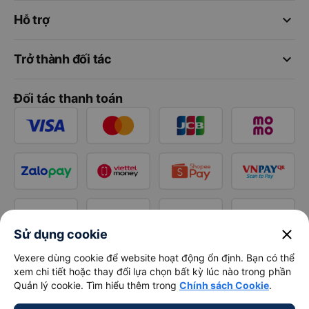
keyboard_arrow_down
Hỗ trợ
keyboard_arrow_down
Trở thành đối tác
Đối tác thanh toán
close
Sử dụng cookie
Vexere dùng cookie để website hoạt động ổn định. Bạn có thể
xem chi tiết hoặc thay đổi lựa chọn bất kỳ lúc nào trong phần
Quản lý cookie. Tìm hiểu thêm trong
Chính sách Cookie
.