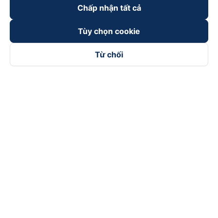
Chấp nhận tất cả
Tùy chọn cookie
Từ chối
Theo dõi chúng tôi trên
Facebook
Tiktok
Youtube
Công ty TNHH Thương Mại Dịch Vụ Vexere
Địa chỉ đăng ký kinh doanh: 8C Chữ Đồng Tử, Phường Tân
Sơn Nhất, TP. Hồ Chí Minh, Việt Nam
Địa chỉ
:
Lầu 2, toà nhà H3 Circo Hoàng Diệu, 384 Hoàng Diệu,
Phường Khánh Hội, TP Hồ Chí Minh, Việt Nam
Tầng 3, toà nhà 101 Láng Hạ, 101 Láng Hạ, Phường Láng, TP.
Hà Nội, Việt Nam
Giấy chứng nhận ĐKKD số 0315133726 do Sở KH và ĐT TP.
Hồ Chí Minh cấp lần đầu ngày 27/6/2018
Bản quyền © 2025 thuộc về Vexere.com