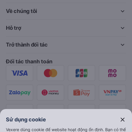
keyboard_arrow_down
Về chúng tôi
keyboard_arrow_down
Hỗ trợ
keyboard_arrow_down
Trở thành đối tác
Đối tác thanh toán
close
Sử dụng cookie
Vexere dùng cookie để website hoạt động ổn định. Bạn có thể