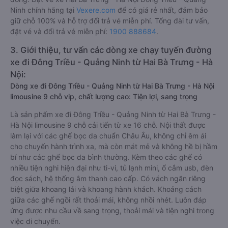
Ninh chính hãng tại
Vexere.com
để có giá rẻ nhất, đảm bảo
giữ chỗ 100% và hỗ trợ đổi trả vé miễn phí. Tổng đài tư vấn,
đặt vé và đổi trả vé miễn phí:
1900 888684
.
3. Giới thiệu, tư vấn các dòng xe chạy tuyến đường
xe đi Đông Triều - Quảng Ninh từ Hai Bà Trưng - Hà
Nội:
Dòng xe đi Đông Triều - Quảng Ninh từ Hai Bà Trưng - Hà Nội
limousine 9 chỗ vip, chất lượng cao: Tiện lợi, sang trọng
Là sản phẩm xe đi Đông Triều - Quảng Ninh từ Hai Bà Trưng -
Hà Nội limousine 9 chỗ cải tiến từ xe 16 chỗ. Nội thất được
làm lại với các ghế bọc da chuẩn Châu Âu, không chỉ êm ái
cho chuyến hành trình xa, mà còn mát mẻ và không hề bị hầm
bí như các ghế bọc da bình thường. Kèm theo các ghế có
nhiều tiện nghi hiện đại như ti-vi, tủ lạnh mini, ổ cắm usb, đèn
đọc sách, hệ thống âm thanh cao cấp. Có vách ngăn riêng
biệt giữa khoang lái và khoang hành khách. Khoảng cách
giữa các ghế ngồi rất thoải mái, không nhồi nhét. Luôn đáp
ứng được nhu cầu về sang trọng, thoải mái và tiện nghi trong
việc di chuyển.