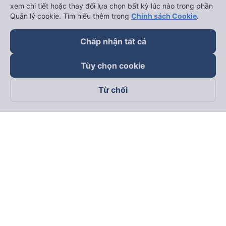
xem chi tiết hoặc thay đổi lựa chọn bất kỳ lúc nào trong phần
Quản lý cookie. Tìm hiểu thêm trong
Chính sách Cookie
.
Chấp nhận tất cả
Tùy chọn cookie
Từ chối
Theo dõi chúng tôi trên
Facebook
Tiktok
Youtube
Công ty TNHH Thương Mại Dịch Vụ Vexere
Địa chỉ đăng ký kinh doanh: 8C Chữ Đồng Tử, Phường Tân
Sơn Nhất, TP. Hồ Chí Minh, Việt Nam
Địa chỉ
:
Lầu 2, toà nhà H3 Circo Hoàng Diệu, 384 Hoàng Diệu,
Phường Khánh Hội, TP Hồ Chí Minh, Việt Nam
Tầng 3, toà nhà 101 Láng Hạ, 101 Láng Hạ, Phường Láng, TP.
Hà Nội, Việt Nam