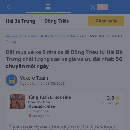
arrow_back
Tải app Vexere ngay!
Tải app Vexere
-30k
Mở app
Mở app
Nhận ưu đãi thành viên độc
-30k/ghế khi đặt vé máy bay qua
quyền
app
Hai Bà Trưng
Đông Triều
Chọn ngày
Vé xe khách
xe đi Quảng Ninh từ Hà Nội
xe đi Đông Triều từ Hai Bà
Trưng
Đặt mua vé xe 5 nhà xe đi Đông Triều từ Hai Bà
Trưng chất lượng cao và giá vé ưu đãi nhất
: 56
chuyến mỗi ngày
Vexere Team
Ngày cập nhật: 08/08/2026
Tùng Tuấn Limousine
3.9
Limousine 9 chỗ
(210 đánh giá)
Văn phòng Hà Nội
2 giờ 10 phút
Chợ Mạo Khê
Mình để quên máy camera ở trên ghế. Đi từ Yên Tử về tới HN. Xuống xe 3