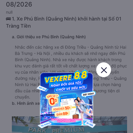
08/2026
null
🚌 1. Xe Phú Bình (Quảng Ninh) khởi hành tại Số 01
Tràng Tiền
a. Giới thiệu xe Phú Bình (Quảng Ninh)
Nhắc đến các hãng xe đi Đông Triều - Quảng Ninh từ Hai
Bà Trưng - Hà Nội , nhiều du khách sẽ nhớ ngay đến Phú
Bình (Quảng Ninh). Nhà xe này được hành khách trong
khu vực đánh giá rất tốt về chất lượng xe và thái độ phục
vụ của nhân viên. Với nhiều năm hoạt động trên tuyến
đường này, Phú Bình (Quảng Ninh) đi Đông Triều - Quảng
Ninh từ Hai Bà Trưng - Hà Nội luôn là sự lựa chọn hàng
đầu của nhiều hành khách khi tìm kiếm phương tiện di
chuyển.
b. Hình ảnh xe Phú Bình (Quảng Ninh)