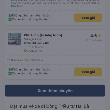
tiếng sau mình mới phát hiện ra và gọi tài xế trong trạng thái lo lắng. Nhưng
may mắn đã đến với mình, các anh nhà xe hỗ trợ rất nhiệt tình luôn. Rất cảm
ơn và chúc các anh nhà xe Tùng Tuấn sức khoẻ, vạn dặm bình an ạ!
Xem thêm
Không cần thanh toán trước
Xem giá
Xác nhận chỗ ngay lập tức
Phú Bình (Quảng Ninh)
4.6
Ghế ngồi 7 chỗ
(70 đánh giá)
Nhà Hát Lớn Hà Nội
2 giờ 15 phút
Chợ Mạo Khê
Chú tài xế thân thiện lắm ạ.
Không cần thanh toán trước
Xem giá
Xác nhận chỗ ngay lập tức
Xem thêm chuyến
Đặt mua vé xe đi Đông Triều từ Hai Bà