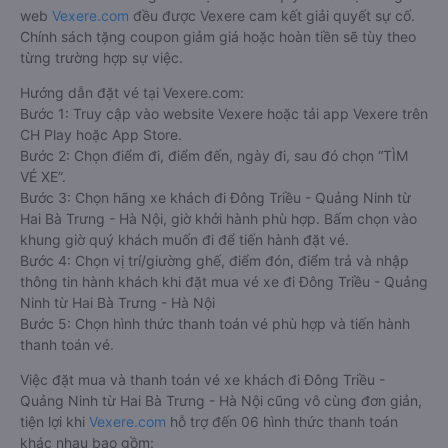
web
Vexere.com
đều được Vexere cam kết giải quyết sự cố.
Chính sách tặng coupon giảm giá hoặc hoàn tiền sẽ tùy theo
từng trường hợp sự việc.
Hướng dẫn đặt vé tại Vexere.com:
Bước 1: Truy cập vào website Vexere hoặc tải app Vexere trên
CH Play hoặc App Store.
Bước 2: Chọn điểm đi, điểm đến, ngày đi, sau đó chọn “TÌM
VÉ XE”.
Bước 3: Chọn hãng xe khách đi Đông Triều - Quảng Ninh từ
Hai Bà Trưng - Hà Nội, giờ khởi hành phù hợp. Bấm chọn vào
khung giờ quý khách muốn đi để tiến hành đặt vé.
Bước 4: Chọn vị trí/giường ghế, điểm đón, điểm trả và nhập
thông tin hành khách khi đặt mua vé xe đi Đông Triều - Quảng
Ninh từ Hai Bà Trưng - Hà Nội
Bước 5: Chọn hình thức thanh toán vé phù hợp và tiến hành
thanh toán vé.
Việc đặt mua và thanh toán vé xe khách đi Đông Triều -
Quảng Ninh từ Hai Bà Trưng - Hà Nội cũng vô cùng đơn giản,
tiện lợi khi
Vexere.com
hỗ trợ đến 06 hình thức thanh toán
khác nhau bao gồm: