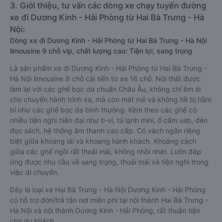
3. Giới thiệu, tư vấn các dòng xe chạy tuyến đường
xe đi Dương Kinh - Hải Phòng từ Hai Bà Trưng - Hà
Nội:
Dòng xe đi Dương Kinh - Hải Phòng từ Hai Bà Trưng - Hà Nội
limousine 9 chỗ vip, chất lượng cao: Tiện lợi, sang trọng
Là sản phẩm xe đi Dương Kinh - Hải Phòng từ Hai Bà Trưng -
Hà Nội limousine 9 chỗ cải tiến từ xe 16 chỗ. Nội thất được
làm lại với các ghế bọc da chuẩn Châu Âu, không chỉ êm ái
cho chuyến hành trình xa, mà còn mát mẻ và không hề bị hầm
bí như các ghế bọc da bình thường. Kèm theo các ghế có
nhiều tiện nghi hiện đại như ti-vi, tủ lạnh mini, ổ cắm usb, đèn
đọc sách, hệ thống âm thanh cao cấp. Có vách ngăn riêng
biệt giữa khoang lái và khoang hành khách. Khoảng cách
giữa các ghế ngồi rất thoải mái, không nhồi nhét. Luôn đáp
ứng được nhu cầu về sang trọng, thoải mái và tiện nghi trong
việc di chuyển.
Đây là loại xe Hai Bà Trưng - Hà Nội Dương Kinh - Hải Phòng
có hỗ trợ đón/trả tận nơi miễn phí tại nội thành Hai Bà Trưng -
Hà Nội và nội thành Dương Kinh - Hải Phòng, rất thuận tiện
cho du khách.