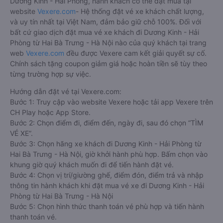
Dương Kinh - Hải Phòng, hành khách có thể đặt mua tại
website
Vexere.com
- Hệ thống đặt vé xe khách chất lượng,
và uy tín nhất tại Việt Nam, đảm bảo giữ chỗ 100%. Đối với
bất cứ giao dịch đặt mua vé xe khách đi Dương Kinh - Hải
Phòng từ Hai Bà Trưng - Hà Nội nào của quý khách tại trang
web
Vexere.com
đều được Vexere cam kết giải quyết sự cố.
Chính sách tặng coupon giảm giá hoặc hoàn tiền sẽ tùy theo
từng trường hợp sự việc.
Hướng dẫn đặt vé tại Vexere.com:
Bước 1: Truy cập vào website Vexere hoặc tải app Vexere trên
CH Play hoặc App Store.
Bước 2: Chọn điểm đi, điểm đến, ngày đi, sau đó chọn “TÌM
VÉ XE”.
Bước 3: Chọn hãng xe khách đi Dương Kinh - Hải Phòng từ
Hai Bà Trưng - Hà Nội, giờ khởi hành phù hợp. Bấm chọn vào
khung giờ quý khách muốn đi để tiến hành đặt vé.
Bước 4: Chọn vị trí/giường ghế, điểm đón, điểm trả và nhập
thông tin hành khách khi đặt mua vé xe đi Dương Kinh - Hải
Phòng từ Hai Bà Trưng - Hà Nội
Bước 5: Chọn hình thức thanh toán vé phù hợp và tiến hành
thanh toán vé.