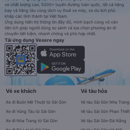
xe chất lượng cao, 5000+ tuyến đường toàn quốc, tất cả hãng
bay và hãng tàu cùng dịch vụ thuê xe máy, xe du lịch phủ
khắp các tỉnh thành tại Việt Nam.
Ứng dụng hiển thị thông tin đầy đủ, minh bạch cùng vô vàn
tiện ích giúp người dùng so sánh và lựa chọn phương án di
chuyển tiết kiệm, nhanh chóng và phù hợp nhất.
Tải ứng dụng Vexere ngay
Vé xe khách
Vé tàu hỏa
Xe đi Buôn Mê Thuột từ Sài Gòn
Vé tàu Sài Gòn Nha Trang
Xe đi Vũng Tàu từ Sài Gòn
Vé tàu Sài Gòn Phan Thiết
Xe đi Nha Trang từ Sài Gòn
Vé tàu Sài Gòn Đà Nẵng
Xe đi Đà Lạt từ Sài Gòn
Vé tàu Sài Gòn Hà Nội