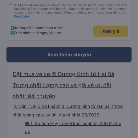
🌷🌷Mình rất hài lòng về chuyến đi mặc dù đây là lần đầu tiên mình đi xe Anh
Huy(HP). Nói chung mọi thứ đạt yêu cầu v chất lượng tốt. Mình sẽ ủng hộ đi
xe này v giới thiệu cho mọi người. Chúc cho hãng xe v nhà xe hoạt động tốt
và phát triển hơn nữa. Mọi người ủng hộ đi nhiều cho hãng xe Anh Huy và
Xem thêm
chúc Cty phát triển vững mạnh. Cảm ơn về những chuyến đi an toàn và vui
vẻ👌👌🥰🥰❤️❤️💖💖💕💕💐💐💐💐💐💐
Không cần thanh toán trước
Xem giá
Xác nhận chỗ ngay lập tức
Xem thêm chuyến
Đặt mua vé xe đi Dương Kinh từ Hai Bà
Trưng chất lượng cao và giá vé ưu đãi
nhất: 94 chuyến
Tư vấn TOP 3 xe khách đi Dương Kinh từ Hai Bà Trưng
chất lượng cao, uy tín, giá rẻ nhất 08/2026
🚌 1. Xe Anh Huy Travel khởi hành tại 209 P. Đại
La