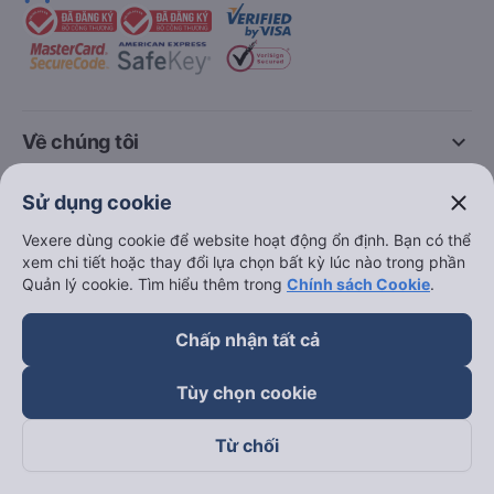
keyboard_arrow_down
Về chúng tôi
close
Sử dụng cookie
keyboard_arrow_down
Hỗ trợ
Vexere dùng cookie để website hoạt động ổn định. Bạn có thể
xem chi tiết hoặc thay đổi lựa chọn bất kỳ lúc nào trong phần
keyboard_arrow_down
Trở thành đối tác
Quản lý cookie. Tìm hiểu thêm trong
Chính sách Cookie
.
Đối tác thanh toán
Chấp nhận tất cả
Tùy chọn cookie
Từ chối