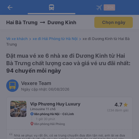
arrow_back
Tải app Vexere ngay!
Tải app Vexere
-30k
Mở app
Mở app
Nhận ưu đãi thành viên độc
-30k/ghế khi đặt vé máy bay qua
quyền
app
Hai Bà Trưng
Dương Kinh
Chọn ngày
Vé xe khách
xe đi Hải Phòng từ Hà Nội
xe đi Dương Kinh từ Hai Bà
Trưng
Đặt mua vé xe 6 nhà xe đi Dương Kinh từ Hai
Bà Trưng chất lượng cao và giá vé ưu đãi nhất
:
94 chuyến mỗi ngày
Vexere Team
Ngày cập nhật: 06/08/2026
Vip Phương Huy Luxury
4.7
Limousine 11 chỗ
(234 đánh giá)
Văn phòng Hà Nội - Cổ Linh
1 giờ 30 phút
Văn phòng Hải Phòng
Nhà xe phục vụ rất ổn, có xe trung chuyển đưa đón tận nơi, anh lái xe đưa