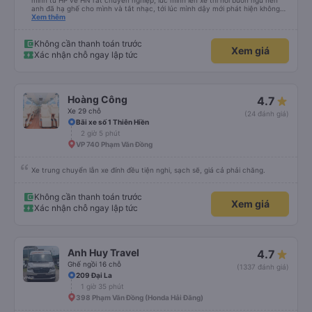
mình từ HP về HN rất chuyên nghiệp, lúc mình lên xe thì hơi buồn ngủ nên
anh đã hạ ghế cho mình và tắt nhạc, tới lúc mình dậy mới phát hiện không
thấy điện thoại thì anh đã ngay lập tức gọi xe trung chuyển để tìm điện thoại
Xem thêm
hộ mình và mình nhận được điện thoại ngay trong ngày hôm đó. Cảm ơn anh
và nhà xe rất nhiều. 1000 sao ạ.
Không cần thanh toán trước
Xem giá
Xác nhận chỗ ngay lập tức
Hoàng Công
4.7
Xe 29 chỗ
(24 đánh giá)
Bãi xe số 1 Thiên Hiền
2 giờ 5 phút
VP 740 Phạm Văn Đồng
Xe trung chuyển lẫn xe đính đều tiện nghi, sạch sẽ, giá cả phải chăng.
Không cần thanh toán trước
Xem giá
Xác nhận chỗ ngay lập tức
Anh Huy Travel
4.7
Ghế ngồi 16 chỗ
(1337 đánh giá)
209 Đại La
1 giờ 35 phút
398 Phạm Văn Đồng (Honda Hải Đăng)