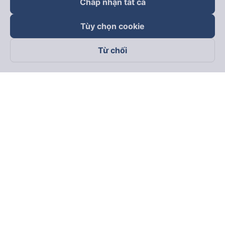
Chấp nhận tất cả
Tùy chọn cookie
Từ chối
Theo dõi chúng tôi trên
Facebook
Tiktok
Youtube
Công ty TNHH Thương Mại Dịch Vụ Vexere
Địa chỉ đăng ký kinh doanh: 8C Chữ Đồng Tử, Phường Tân
Sơn Nhất, TP. Hồ Chí Minh, Việt Nam
Địa chỉ
:
Lầu 2, toà nhà H3 Circo Hoàng Diệu, 384 Hoàng Diệu,
Phường Khánh Hội, TP Hồ Chí Minh, Việt Nam
Tầng 3, toà nhà 101 Láng Hạ, 101 Láng Hạ, Phường Láng, TP.
Hà Nội, Việt Nam
Giấy chứng nhận ĐKKD số 0315133726 do Sở KH và ĐT TP.
Hồ Chí Minh cấp lần đầu ngày 27/6/2018
Bản quyền © 2025 thuộc về Vexere.com