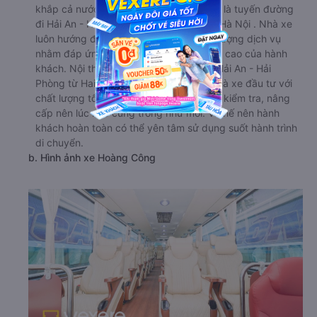
khắp cả nước. Trong số đó, nổi bật nhất là tuyến đường
đi Hải An - Hải Phòng từ Hai Bà Trưng - Hà Nội . Nhà xe
luôn hướng đến mục tiêu cải thiện chất lượng dịch vụ
nhằm đáp ứng được nhu cầu ngày càng cao của hành
khách. Nội thất trên xe Hoàng Công đi Hải An - Hải
Phòng từ Hai Bà Trưng - Hà Nội được nhà xe đầu tư với
chất lượng tốt nhất, thường xuyên được kiểm tra, nâng
cấp nên lúc nào cũng trông như mới. Vì thế nên hành
khách hoàn toàn có thể yên tâm sử dụng suốt hành trình
di chuyển.
b. Hình ảnh xe Hoàng Công