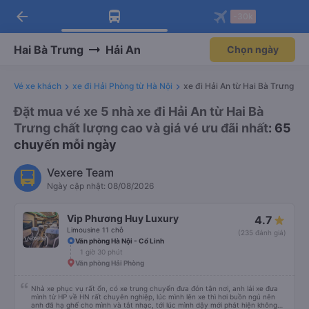
arrow_back
Tải app Vexere ngay!
Tải app Vexere
-30k
Mở app
Mở app
Nhận ưu đãi thành viên độc
-30k/ghế khi đặt vé máy bay qua
quyền
app
Hai Bà Trưng
Hải An
Chọn ngày
Vé xe khách
xe đi Hải Phòng từ Hà Nội
xe đi Hải An từ Hai Bà Trưng
Đặt mua vé xe 5 nhà xe đi Hải An từ Hai Bà
Trưng chất lượng cao và giá vé ưu đãi nhất
: 65
chuyến mỗi ngày
Vexere Team
Ngày cập nhật: 08/08/2026
Vip Phương Huy Luxury
4.7
Limousine 11 chỗ
(235 đánh giá)
Văn phòng Hà Nội - Cổ Linh
1 giờ 30 phút
Văn phòng Hải Phòng
Nhà xe phục vụ rất ổn, có xe trung chuyển đưa đón tận nơi, anh lái xe đưa
mình từ HP về HN rất chuyên nghiệp, lúc mình lên xe thì hơi buồn ngủ nên
anh đã hạ ghế cho mình và tắt nhạc, tới lúc mình dậy mới phát hiện không