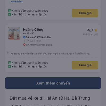
thấy điện thoại thì anh đã ngay lập tức gọi xe trung chuyển để tìm điện thoại
Xem thêm
hộ mình và mình nhận được điện thoại ngay trong ngày hôm đó. Cảm ơn anh
và nhà xe rất nhiều. 1000 sao ạ.
Không cần thanh toán trước
Xem giá
Xác nhận chỗ ngay lập tức
Hoàng Công
4.7
Xe 29 chỗ
(24 đánh giá)
Bãi xe số 1 Thiên Hiền
2 giờ 5 phút
VP 740 Phạm Văn Đồng
Xe trung chuyển lẫn xe đính đều tiện nghi, sạch sẽ, giá cả phải chăng.
Không cần thanh toán trước
Xem giá
Xác nhận chỗ ngay lập tức
Xem thêm chuyến
Đặt mua vé xe đi Hải An từ Hai Bà Trưng