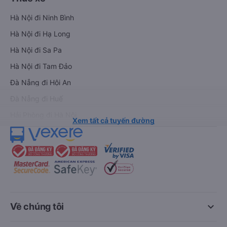
Hà Nội đi Ninh Bình
Hà Nội đi Hạ Long
Hà Nội đi Sa Pa
Hà Nội đi Tam Đảo
Đà Nẵng đi Hội An
Đà Nẵng đi Huế
Hải Phòng đi Hà Nội
Xem tất cả tuyến đường
keyboard_arrow_down
Về chúng tôi