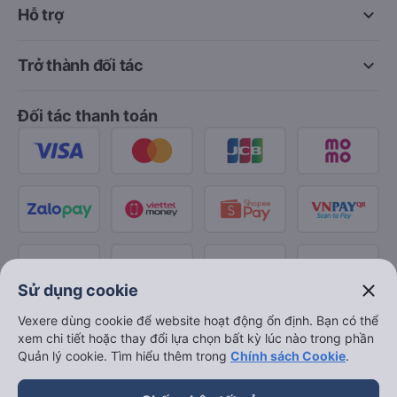
keyboard_arrow_down
Hỗ trợ
keyboard_arrow_down
Trở thành đối tác
Đối tác thanh toán
close
Sử dụng cookie
Vexere dùng cookie để website hoạt động ổn định. Bạn có thể
xem chi tiết hoặc thay đổi lựa chọn bất kỳ lúc nào trong phần
Quản lý cookie. Tìm hiểu thêm trong
Chính sách Cookie
.