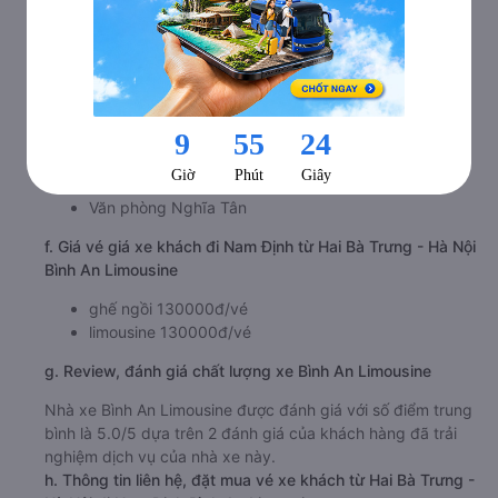
d. Các điểm đón khách của nhà xe Bình An Limousine
Văn phòng Ao Sào
e. Các điểm trả khách của nhà xe Bình An Limousine
119 Đông A
Văn phòng Giao Thuỷ
Văn phòng Giao Thịnh
Văn phòng Nghĩa Tân
f. Giá vé giá xe khách đi Nam Định từ Hai Bà Trưng - Hà Nội
Bình An Limousine
ghế ngồi 130000đ/vé
limousine 130000đ/vé
g. Review, đánh giá chất lượng xe Bình An Limousine
Nhà xe Bình An Limousine được đánh giá với số điểm trung
bình là 5.0/5 dựa trên 2 đánh giá của khách hàng đã trải
nghiệm dịch vụ của nhà xe này.
h. Thông tin liên hệ, đặt mua vé xe khách từ Hai Bà Trưng -