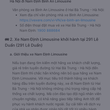
Hà Nội đi Nam Định Bình An Limousine
Văn phòng xe Bình An Limousine ở Hai Bà Trưng - Hà Nội:
Xem địa chỉ văn phòng nhà xe Bình An Limousine:
https://vexere.com/vi-VN/xe-binh-an-limousine
Số điện thoại đặt mua vé xe Hai Bà Trưng - Hà Nội
Nam Định:
1900 888684
🚌 2. Xe Nam Định Limousine khởi hành tại 291 Lê
Duẩn (291 Lê Duẩn)
a. Giới thiệu xe Nam Định Limousine
Nếu bạn đang tìm kiếm một hãng xe khách chất lượng,
giá rẻ trên tuyến đường từ Hai Bà Trưng - Hà Nội đến
Nam Định thì chắc hẳn không nên bỏ qua hãng xe Nam
Định Limousine. Với mục tiêu trở thành hãng xe khách
hàng đầu trên tuyến đường này, xe đi Nam Định từ Hai
Bà Trưng - Hà Nội không những chú trọng nâng cấp hệ
thống xe chất lượng. Mà còn đào tạo đội ngũ nhân viên
chuyên nghiệp, có khả năng giao tiếp tiếng Anh tốt để
phục vụ hành khách nước ngoài. Sự cải tiến về dịch vụ
của nhà xe nhận được phản hồi rất tốt từ nhiều hành