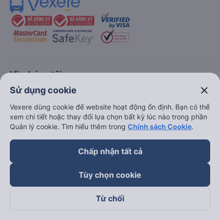
keyboard_arrow_down
Về chúng tôi
close
Sử dụng cookie
keyboard_arrow_down
Hỗ trợ
Vexere dùng cookie để website hoạt động ổn định. Bạn có thể
xem chi tiết hoặc thay đổi lựa chọn bất kỳ lúc nào trong phần
Quản lý cookie. Tìm hiểu thêm trong
Chính sách Cookie
.
keyboard_arrow_down
Trở thành đối tác
Chấp nhận tất cả
Đối tác thanh toán
Tùy chọn cookie
Từ chối