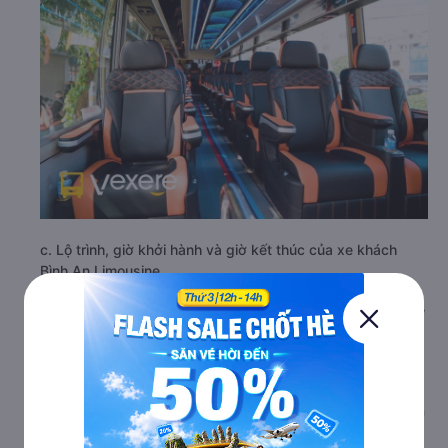
c. Lộ trình, giờ khởi hành và giờ kết thúc của xe khách
Bình An Limousine
Giờ xuất phát ở Hai Bà Trưng - Hà Nội: 06:00, 07:00,
08:00, 09:00, 10:00, 11:00, 12:00, 13:00, 14:00,
15:00
Giờ đến nơi ở Nam Định: 7:36, 8:36, 9:36, 10:36,
11:36, 12:36, 13:36, 14:36, 15:36, 16:36
Thời gian chạy từ Hai Bà Trưng - Hà Nội đi Nam Định
của nhà xe
Bình An Limousine
khoảng: 1.6 giờ