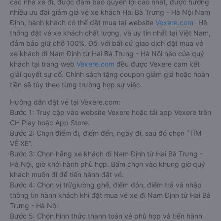
các nhà xe đi, được đảm bảo quyền lợi cao nhất, được hưởng
nhiều ưu đãi giảm giá vé xe khách Hai Bà Trưng - Hà Nội Nam
Định, hành khách có thể đặt mua tại website
Vexere.com
- Hệ
thống đặt vé xe khách chất lượng, và uy tín nhất tại Việt Nam,
đảm bảo giữ chỗ 100%. Đối với bất cứ giao dịch đặt mua vé
xe khách đi Nam Định từ Hai Bà Trưng - Hà Nội nào của quý
khách tại trang web
Vexere.com
đều được Vexere cam kết
giải quyết sự cố. Chính sách tặng coupon giảm giá hoặc hoàn
tiền sẽ tùy theo từng trường hợp sự việc.
Hướng dẫn đặt vé tại Vexere.com:
Bước 1: Truy cập vào website Vexere hoặc tải app Vexere trên
CH Play hoặc App Store.
Bước 2: Chọn điểm đi, điểm đến, ngày đi, sau đó chọn “TÌM
VÉ XE”.
Bước 3: Chọn hãng xe khách đi Nam Định từ Hai Bà Trưng -
Hà Nội, giờ khởi hành phù hợp. Bấm chọn vào khung giờ quý
khách muốn đi để tiến hành đặt vé.
Bước 4: Chọn vị trí/giường ghế, điểm đón, điểm trả và nhập
thông tin hành khách khi đặt mua vé xe đi Nam Định từ Hai Bà
Trưng - Hà Nội
Bước 5: Chọn hình thức thanh toán vé phù hợp và tiến hành