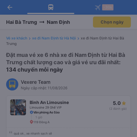
arrow_back
Tải app Vexere ngay!
Tải app Vexere
-30k
Mở app
Mở app
Nhận ưu đãi thành viên độc
-30k/ghế khi đặt vé máy bay qua
quyền
app
Hai Bà Trưng
Nam Định
Chọn ngày
Vé xe khách
xe đi Nam Định từ Hà Nội
xe đi Nam Định từ Hai Bà
Trưng
Đặt mua vé xe 6 nhà xe đi Nam Định từ Hai Bà
Trưng chất lượng cao và giá vé ưu đãi nhất
:
134 chuyến mỗi ngày
Vexere Team
Ngày cập nhật: 11/08/2026
Bình An Limousine
5.0
Limousine 29 Ghế VIP
(2 đánh giá)
Văn phòng Ao Sào
1 giờ
119 Đông A
quá ok , xe nhanh sạch sẽ