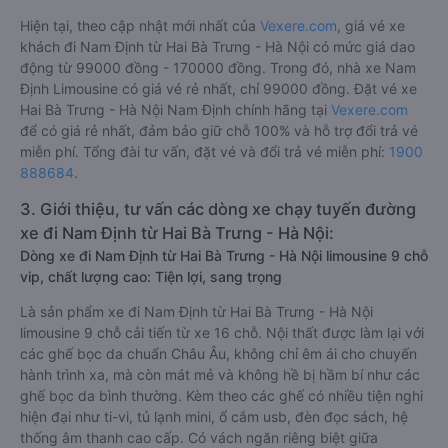
Hiện tại, theo cập nhật mới nhất của
Vexere.com
, giá vé xe
khách đi Nam Định từ Hai Bà Trưng - Hà Nội có mức giá dao
động từ 99000 đồng - 170000 đồng. Trong đó, nhà xe Nam
Định Limousine có giá vé rẻ nhất, chỉ 99000 đồng. Đặt vé xe
Hai Bà Trưng - Hà Nội Nam Định chính hãng tại
Vexere.com
để có giá rẻ nhất, đảm bảo giữ chỗ 100% và hỗ trợ đổi trả vé
miễn phí. Tổng đài tư vấn, đặt vé và đổi trả vé miễn phí:
1900
888684
.
3. Giới thiệu, tư vấn các dòng xe chạy tuyến đường
xe đi Nam Định từ Hai Bà Trưng - Hà Nội:
Dòng xe đi Nam Định từ Hai Bà Trưng - Hà Nội limousine 9 chỗ
vip, chất lượng cao: Tiện lợi, sang trọng
Là sản phẩm xe đi Nam Định từ Hai Bà Trưng - Hà Nội
limousine 9 chỗ cải tiến từ xe 16 chỗ. Nội thất được làm lại với
các ghế bọc da chuẩn Châu Âu, không chỉ êm ái cho chuyến
hành trình xa, mà còn mát mẻ và không hề bị hầm bí như các
ghế bọc da bình thường. Kèm theo các ghế có nhiều tiện nghi
hiện đại như ti-vi, tủ lạnh mini, ổ cắm usb, đèn đọc sách, hệ
thống âm thanh cao cấp. Có vách ngăn riêng biệt giữa