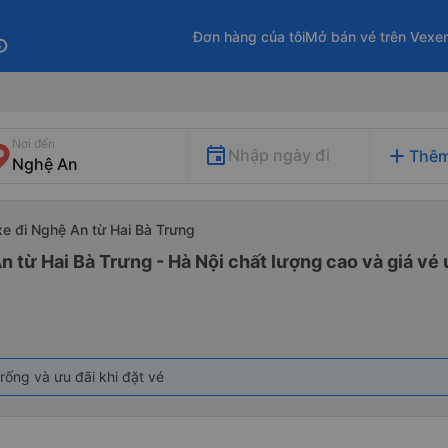
Đơn hàng của tôi
Mở bán vé trên Vexe
fo
Nơi đến
add
Nhập ngày đi
Thêm
xe đi Nghệ An từ Hai Bà Trưng
n từ Hai Bà Trưng - Hà Nội chất lượng cao và giá vé 
rống và ưu đãi khi đặt vé