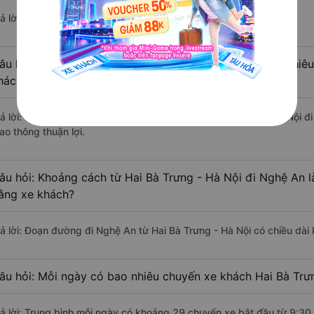
ả lời: Hiện tại có 4 nhà xe khai thác tuyến đường.
âu hỏi: Từ Hai Bà Trưng - Hà Nội đi Nghệ An mất bao nhiêu
hách?
rả lời: Thời gian di chuyển bằng xe khách từ Hai Bà Trưng - Hà Nội 
ao thông thuận lợi.
âu hỏi: Khoảng cách từ Hai Bà Trưng - Hà Nội đi Nghệ An l
ằng xe khách?
rả lời: Đoạn đường đi Nghệ An từ Hai Bà Trưng - Hà Nội có chiều dà
âu hỏi: Mỗi ngày có bao nhiêu chuyến xe khách Hai Bà Trư
rả lời: Trung bình mỗi ngày có khoảng 29 chuyến xe bắt đầu từ 9:30