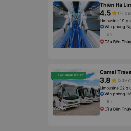
Thiên Hà Li
4.5
star
(71 đá
Limousine 19 p
Văn phòng Ng
6h
Cầu Bến Thủy
Camel Trave
Xác nhận tức thì
3.8
star
(339 đ
Limousine 22 gi
Văn phòng Hà
6h
Cầu Bến Thủy