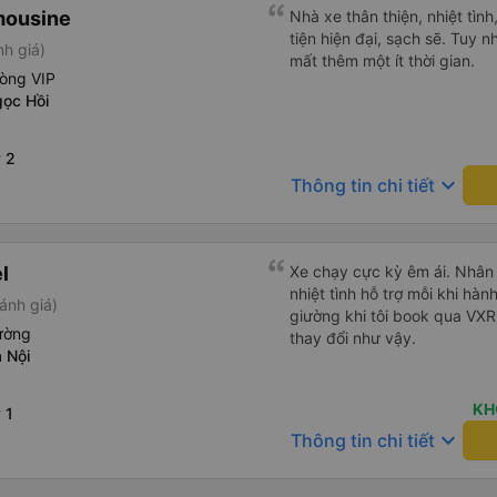
mousine
Nhà xe thân thiện, nhiệt tìn
tiện hiện đại, sạch sẽ. Tuy 
nh giá)
mất thêm một ít thời gian.
hòng VIP
ọc Hồi
 2
keyboard_arrow_down
Thông tin chi tiết
l
Xe chạy cực kỳ êm ái. Nhân v
nhiệt tình hỗ trợ mỗi khi hàn
ánh giá)
giường khi tôi book qua VX
ường
thay đổi như vậy.
 Nội
KH
 1
keyboard_arrow_down
Thông tin chi tiết