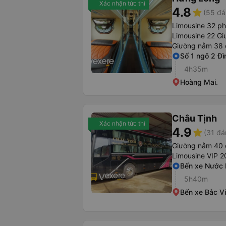
Xác nhận tức thì
4.8
star
(55 đá
Limousine 32 p
Limousine 22 Gi
Giường nằm 38 
Số 1 ngõ 2 Đì
4h35m
Hoàng Mai.
Châu Tịnh
Xác nhận tức thì
4.9
star
(31 đá
Giường nằm 40 
Limousine VIP 
Bến xe Nước
5h40m
Bến xe Bắc V