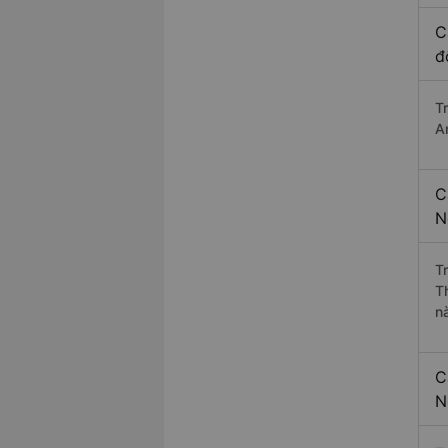
C
đ
T
A
C
N
T
T
n
C
N