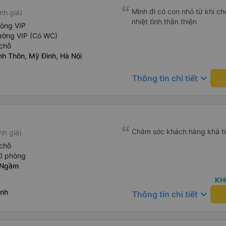
Mình đi có con nhỏ từ khi che
nh giá)
nhiệt tình thân thiện
hòng VIP
ường VIP (Có WC)
chỗ
nh Thôn, Mỹ Đình, Hà Nội
keyboard_arrow_down
Thông tin chi tiết
Chăm sóc khách hàng khá t
nh giá)
chỗ
20 phòng
 Ngầm
KH
inh
keyboard_arrow_down
Thông tin chi tiết