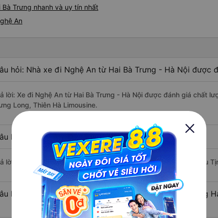
 Bà Trưng nhanh và uy tín nhất
Nghệ An
âu hỏi: Nhà xe đi Nghệ An từ Hai Bà Trưng - Hà Nội được đ
rả lời: Xe đi Nghệ An từ Hai Bà Trưng - Hà Nội được đánh giá chất lư
ưng Long, Thiên Hà Limousine.
âu hỏi: Xe nào đi Nghệ An có giá rẻ nhất?
rả lời: Vé xe rẻ nhất có mức giá là 252.000 đồng của nhà xe Châu Tị
âu hỏi: Có bao nhiêu nhà xe đang khai thác tuyến đường H