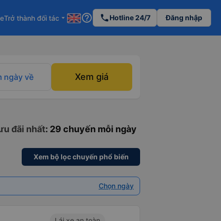
help_outline
phone
Hotline 24/7
Đăng nhập
re
Trở thành đối tác
arrow_drop_down
Xem giá
 ngày về
ưu đãi nhất
: 29 chuyến mỗi ngày
Xem bộ lọc chuyến phổ biến
Chọn ngày
Lái xe an toàn