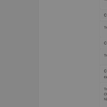
C
T
C
T
C
c
T
C
h