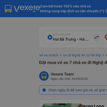
Cam kết hoàn 150% nếu nhà xe

không cung cấp dịch vụ vận chuyển (*)
in
Nơi xuất phát
import_export
Vé xe khách
xe đi Nghệ An từ Hà Nội
Đặt mua vé xe 7 nhà xe đi Nghệ A
Vexere Team
Ngày cập nhật: 06/08/2026
Chọn ngày đi để xem giá vé, số ghế t
info
Hưng Long