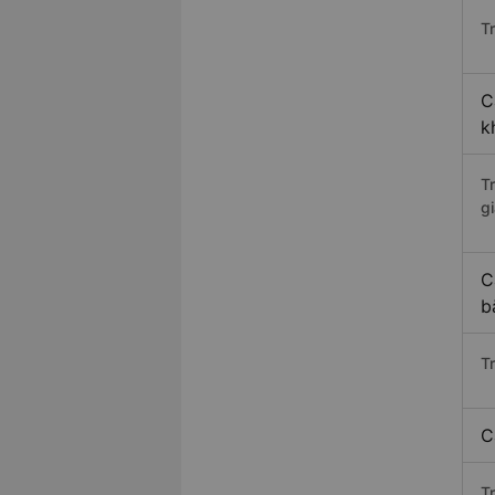
Tr
C
k
T
gi
C
b
T
C
T