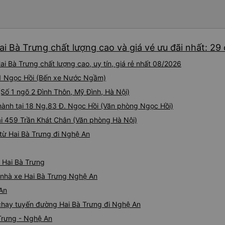
i Bà Trưng chất lượng cao và giá vé ưu đãi nhất: 29
i Bà Trưng chất lượng cao, uy tín, giá rẻ nhất 08/2026
 01 Ngọc Hồi (Bến xe Nước Ngầm)
(Số 1 ngõ 2 Đình Thôn, Mỹ Đình, Hà Nội)
 hành tại 18 Ng.83 Đ. Ngọc Hồi (Văn phòng Ngọc Hồi)
tại 459 Trần Khát Chân (Văn phòng Hà Nội)
từ Hai Bà Trưng đi Nghệ An
ừ Hai Bà Trưng
á nhà xe Hai Bà Trưng Nghệ An
 An
e chạy tuyến đường Hai Bà Trưng đi Nghệ An
 Trưng - Nghệ An