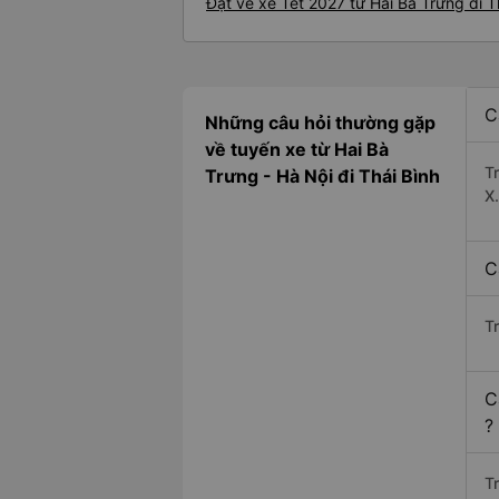
Đặt vé xe Tết 2027 từ Hai Bà Trưng đi T
C
Những câu hỏi thường gặp
về tuyến xe từ Hai Bà
T
Trưng - Hà Nội đi Thái Bình
X
C
T
C
?
Tr