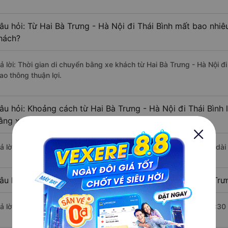
âu hỏi: Từ Hai Bà Trưng - Hà Nội đi Thái Bình mất bao nhiê
hách?
rả lời: Thời gian di chuyển bằng xe khách từ Hai Bà Trưng - Hà Nội đ
ao thông thuận lợi.
âu hỏi: Khoảng cách từ Hai Bà Trưng - Hà Nội đi Thái Bình 
ằng xe khách?
rả lời: Đoạn đường đi Thái Bình từ Hai Bà Trưng - Hà Nội có chiều d
âu hỏi: Mỗi ngày có bao nhiêu chuyến xe khách Hai Bà Trưn
rả lời: Trung bình mỗi ngày có khoảng 48 chuyến xe bắt đầu từ 4:30