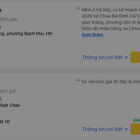
m
Mình ở Hà Nội, có kế hoạch 
2026 tại Chùa Bái Đính Cổ/Ch
đánh giá)
giao thông, phương tiện đi lạ
ỗ
Giữa rất nhiều hãng xe Limou
ng, phường Bạch Mai, HN
và chốt được lịch phù hợp v
Xem thêm
lượt đi và lượt về (2 chiều, 
thấy đỉnh nhất chính là hãng
văn phòng 251 Lương Văn T
keyboard_arrow_down
Thông tin chi tiết
Bái Đính, phường Tây Hoa L
nhiệt tình đưa đón dù chỉ là
xe trung chuyển với khoảng
thêm chỉ có 45.000đ. Mình ch
So với mức giá thì đây là mộ
chỉ cảm nhận nhất về vụ xe 
ánh giá)
chúc hãng X.E Việt Nam ngà
mến.
ỗ
Khát Chân
KH
lộ 10
keyboard_arrow_down
Thông tin chi tiết