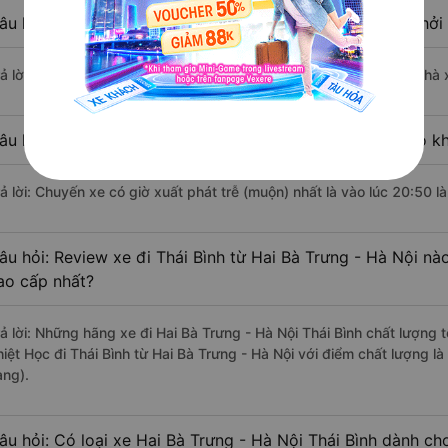
âu hỏi: Nhà xe đi Hai Bà Trưng - Hà Nội Thái Bình nào khở
rả lời: Chuyến xe có giờ xuất phát sớm nhất vào lúc 4:30 là của nhà 
âu hỏi: Nhà xe đi Thái Bình từ Hai Bà Trưng - Hà Nội nào kh
rả lời: Chuyến xe có giờ xuất phát trễ (muộn) nhất là vào lúc 20:50 l
âu hỏi: Review xe đi Thái Bình từ Hai Bà Trưng - Hà Nội nào
ao cấp nhất?
rả lời: Những hãng xe đi Hai Bà Trưng - Hà Nội Thái Bình chất lượng t
hiệt Học đi Thái Bình từ Hai Bà Trưng - Hà Nội với điểm chất lượng l
àng).
âu hỏi: Có loại xe Hai Bà Trưng - Hà Nội Thái Bình dành ch