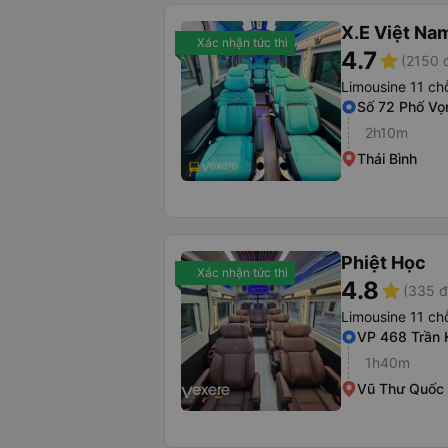
X.E Việt Na
Xác nhận tức thì
4.7
star
(2150 
Limousine 11 ch
Số 72 Phố Vọ
2h10m
Thái Bình
Phiệt Học
Xác nhận tức thì
4.8
star
(335 đ
Limousine 11 ch
VP 468 Trần 
1h40m
Vũ Thư Quốc 