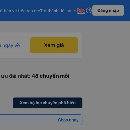
help_outline
Đăng nhập
ở bán vé trên Vexere
Trở thành đối tác
arrow_drop_down
Xem giá
 ngày về
 ưu đãi nhất
: 48 chuyến mỗi
Xem bộ lọc chuyến phổ biến
Chọn ngày