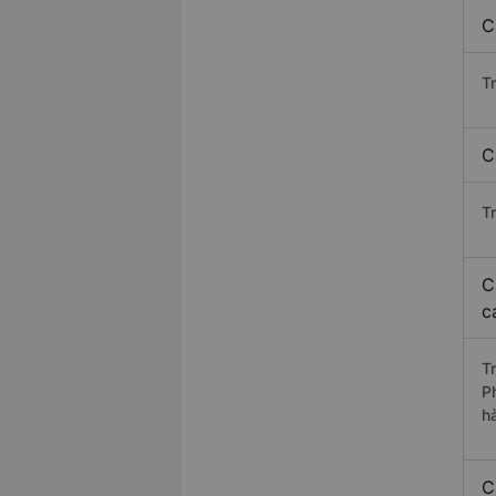
C
T
C
T
C
c
T
P
h
C