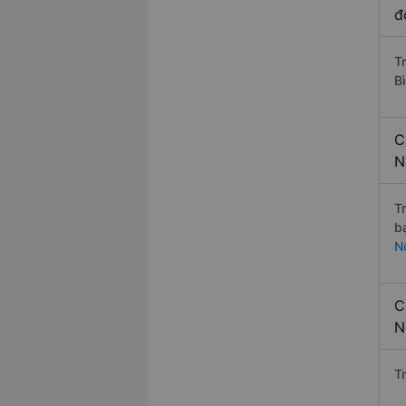
đ
Tr
Bì
C
N
T
b
Nộ
C
N
T