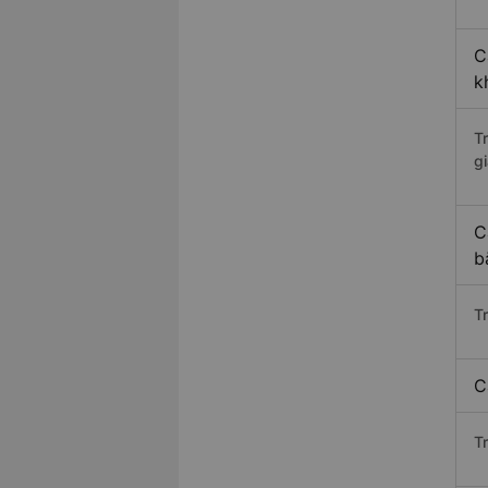
C
k
T
gi
C
b
T
C
T