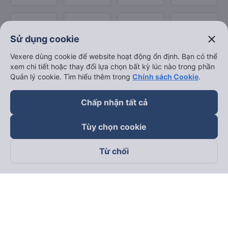
close
Sử dụng cookie
Vexere dùng cookie để website hoạt động ổn định. Bạn có thể
xem chi tiết hoặc thay đổi lựa chọn bất kỳ lúc nào trong phần
Quản lý cookie. Tìm hiểu thêm trong
Chính sách Cookie
.
Chấp nhận tất cả
Tùy chọn cookie
Từ chối
Theo dõi chúng tôi trên
Facebook
Tiktok
Youtube
Công ty TNHH Thương Mại Dịch Vụ Vexere