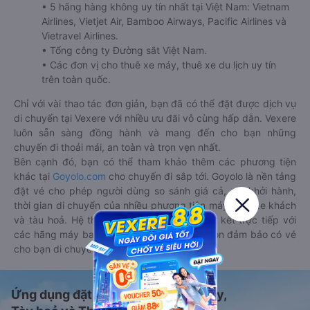
• 5 hãng hàng không uy tín nhất tại Việt Nam: Vietnam
Airlines, Vietjet Air, Bamboo Airways, Pacific Airlines và
Vietravel Airlines.
• Tổng công ty Đường sắt Việt Nam.
• Các đơn vị cho thuê xe máy, thuê xe du lịch uy tín
trên toàn quốc.
Chỉ với vài thao tác đơn giản, bạn đã có thể đặt được dịch vụ
di chuyển tại Vexere với nhiều ưu đãi vô cùng hấp dẫn. Vexere
luôn sẵn sàng đồng hành và mang đến cho bạn những
chuyến đi thoải mái, an toàn và trọn vẹn nhất.
Bên cạnh đó, bạn có thể tham khảo thêm các phương tiện
khác tại
Goyolo.com
cho chuyến đi sắp tới. Goyolo là nền tảng
đặt vé cho phép người dùng so sánh giá cả, giờ khởi hành,
thời gian di chuyển của nhiều phương tiện máy bay, xe khách
và tàu hoả. Hệ thống của Goyolo được liên kết trực tiếp với
các hãng máy bay, xe khách và tàu hoả, luôn đảm bảo có vé
cho bạn di chuyển.
Ứng dụng đặt vé Xe khách, Máy bay,