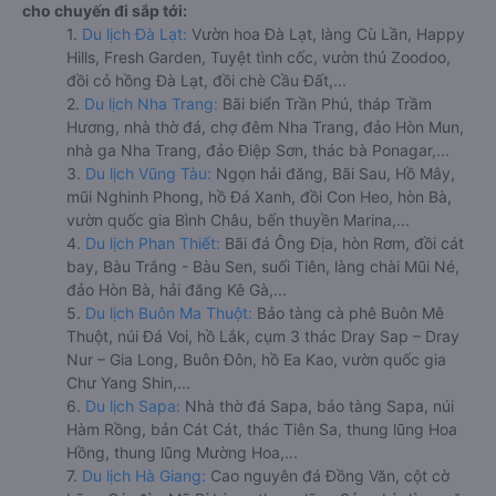
cho chuyến đi sắp tới:
1.
Du lịch Đà Lạt:
Vườn hoa Đà Lạt, làng Cù Lần, Happy
Hills, Fresh Garden, Tuyệt tình cốc, vườn thú Zoodoo,
đồi cỏ hồng Đà Lạt, đồi chè Cầu Đất,...
2.
Du lịch Nha Trang:
Bãi biển Trần Phú, tháp Trầm
Hương, nhà thờ đá, chợ đêm Nha Trang, đảo Hòn Mun,
nhà ga Nha Trang, đảo Điệp Sơn, thác bà Ponagar,...
3.
Du lịch Vũng Tàu:
Ngọn hải đăng, Bãi Sau, Hồ Mây,
mũi Nghinh Phong, hồ Đá Xanh, đồi Con Heo, hòn Bà,
vườn quốc gia Bình Châu, bến thuyền Marina,...
4.
Du lịch Phan Thiết:
Bãi đá Ông Địa, hòn Rơm, đồi cát
bay, Bàu Trắng - Bàu Sen, suối Tiên, làng chài Mũi Né,
đảo Hòn Bà, hải đăng Kê Gà,...
5.
Du lịch Buôn Ma Thuột:
Bảo tàng cà phê Buôn Mê
Thuột, núi Đá Voi, hồ Lắk, cụm 3 thác Dray Sap – Dray
Nur – Gia Long, Buôn Đôn, hồ Ea Kao, vườn quốc gia
Chư Yang Shin,...
6.
Du lịch Sapa:
Nhà thờ đá Sapa, bảo tàng Sapa, núi
Hàm Rồng, bản Cát Cát, thác Tiên Sa, thung lũng Hoa
Hồng, thung lũng Mường Hoa,...
7.
Du lịch Hà Giang:
Cao nguyên đá Đồng Văn, cột cờ