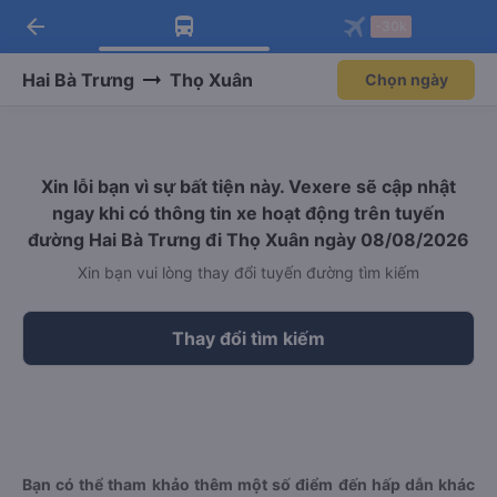
arrow_back
Tải app Vexere ngay!
Tải app Vexere
-30k
Mở app
Mở app
Nhận ưu đãi thành viên độc
-30k/ghế khi đặt vé máy bay qua
quyền
app
Hai Bà Trưng
Thọ Xuân
Chọn ngày
Xin lỗi bạn vì sự bất tiện này. Vexere sẽ cập nhật
ngay khi có thông tin xe hoạt động trên tuyến
đường Hai Bà Trưng đi Thọ Xuân ngày 08/08/2026
Xin bạn vui lòng thay đổi tuyến đường tìm kiếm
Thay đổi tìm kiếm
Bạn có thể tham khảo thêm một số điểm đến hấp dẫn khác