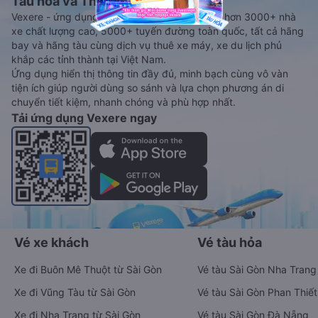
Tàu hoả và Thuê xe
Vexere - ứng dụng đặt vé đa phương tiện với hơn 3000+ nhà
xe chất lượng cao, 5000+ tuyến đường toàn quốc, tất cả hãng
bay và hãng tàu cùng dịch vụ thuê xe máy, xe du lịch phủ
khắp các tỉnh thành tại Việt Nam.
Ứng dụng hiển thị thông tin đầy đủ, minh bạch cùng vô vàn
tiện ích giúp người dùng so sánh và lựa chọn phương án di
chuyển tiết kiệm, nhanh chóng và phù hợp nhất.
Tải ứng dụng Vexere ngay
Vé xe khách
Vé tàu hỏa
Xe đi Buôn Mê Thuột từ Sài Gòn
Vé tàu Sài Gòn Nha Trang
Xe đi Vũng Tàu từ Sài Gòn
Vé tàu Sài Gòn Phan Thiết
Xe đi Nha Trang từ Sài Gòn
Vé tàu Sài Gòn Đà Nẵng