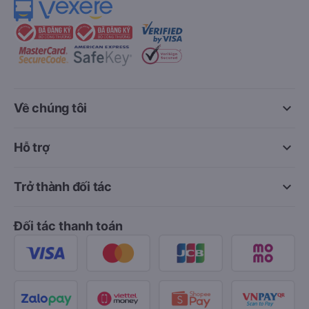
keyboard_arrow_down
Về chúng tôi
keyboard_arrow_down
Hỗ trợ
keyboard_arrow_down
Trở thành đối tác
Đối tác thanh toán