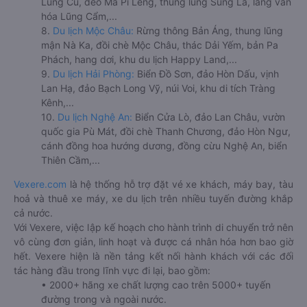
Lũng Cú, đèo Mã Pí Lèng, thung lũng Sủng Là, làng văn
hóa Lũng Cẩm,...
8.
Du lịch Mộc Châu:
Rừng thông Bản Áng, thung lũng
mận Nà Ka, đồi chè Mộc Châu, thác Dải Yếm, bản Pa
Phách, hang dơi, khu du lịch Happy Land,...
9.
Du lịch Hải Phòng:
Biển Đồ Sơn, đảo Hòn Dấu, vịnh
Lan Hạ, đảo Bạch Long Vỹ, núi Voi, khu di tích Tràng
Kênh,...
10.
Du lịch Nghệ An:
Biển Cửa Lò, đảo Lan Châu, vườn
quốc gia Pù Mát, đồi chè Thanh Chương, đảo Hòn Ngư,
cánh đồng hoa hướng dương, đồng cừu Nghệ An, biển
Thiên Cầm,...
Vexere.com
là hệ thống hỗ trợ đặt vé xe khách, máy bay, tàu
hoả và thuê xe máy, xe du lịch trên nhiều tuyến đường khắp
cả nước.
Với Vexere, việc lập kế hoạch cho hành trình di chuyển trở nên
vô cùng đơn giản, linh hoạt và được cá nhân hóa hơn bao giờ
hết. Vexere hiện là nền tảng kết nối hành khách với các đối
tác hàng đầu trong lĩnh vực đi lại, bao gồm:
• 2000+ hãng xe chất lượng cao trên 5000+ tuyến
đường trong và ngoài nước.