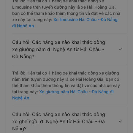
Trả lời: Hiện tại có 1 hãng xe khai thác dòng xe
Limousine trên tuyến đường này là xe Hải Hoàng Gia,
bạn có thể tham khảo thêm thông tin và đặt vé các nhà
xe này tại trang này:
Xe limousine Hải Châu - Đà Nẵng
đi Nghệ An
Câu hỏi: Các hãng xe nào khai thác dòng
xe giường nằm đi Nghệ An từ Hải Châu -
Đà Nẵng?
Trả lời: Hiện tại có 1 hãng xe khai thác dòng xe giường
nằm trên tuyến đường này là xe Hải Hoàng Gia, bạn có
thể tham khảo thêm thông tin và đặt vé các nhà xe này
tại trang này:
Xe giường nằm Hải Châu - Đà Nẵng đi
Nghệ An
Câu hỏi: Các hãng xe nào khai thác dòng
xe ghế ngồi đi Nghệ An từ Hải Châu - Đà
Nẵng?