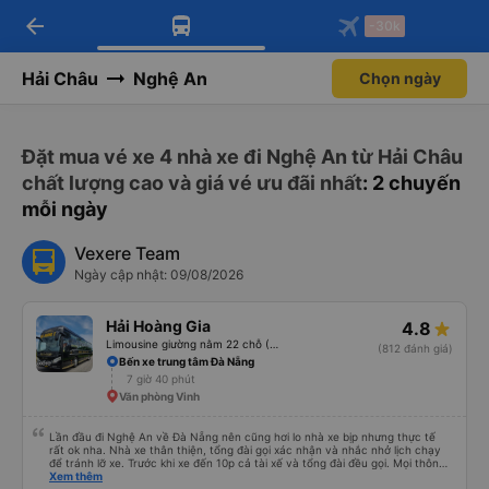
arrow_back
Tải app Vexere ngay!
Tải app Vexere
-30k
Mở app
Mở app
Nhận ưu đãi thành viên độc
-30k/ghế khi đặt vé máy bay qua
quyền
app
Hải Châu
Nghệ An
Chọn ngày
Đặt mua vé xe 4 nhà xe đi Nghệ An từ Hải Châu
chất lượng cao và giá vé ưu đãi nhất
: 2 chuyến
mỗi ngày
Vexere Team
Ngày cập nhật: 09/08/2026
Hải Hoàng Gia
4.8
Limousine giường nằm 22 chỗ (WC)
(812 đánh giá)
Bến xe trung tâm Đà Nẵng
7 giờ 40 phút
Văn phòng Vinh
Lần đầu đi Nghệ An về Đà Nẵng nên cũng hơi lo nhà xe bịp nhưng thực tế
rất ok nha. Nhà xe thân thiện, tổng đài gọi xác nhận và nhắc nhở lịch chạy
để tránh lỡ xe. Trước khi xe đến 10p cả tài xế và tổng đài đều gọi. Mọi thông
tin về biển số xe và số điện thoại tài xế đều trùng khớp trong email nhận
Xem thêm