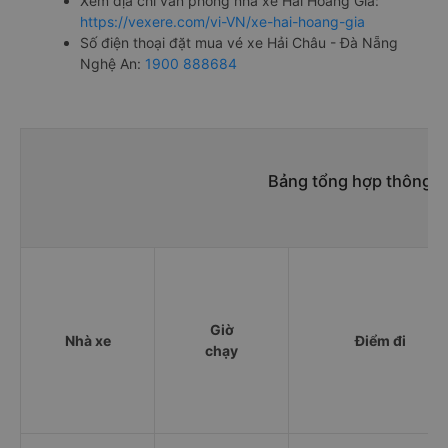
Xem địa chỉ văn phòng nhà xe Hải Hoàng Gia:
https://vexere.com/vi-VN/xe-hai-hoang-gia
Số điện thoại đặt mua vé xe Hải Châu - Đà Nẵng
Nghệ An:
1900 888684
Bảng tổng hợp thông ti
Giờ
Nhà xe
Điểm đi
chạy