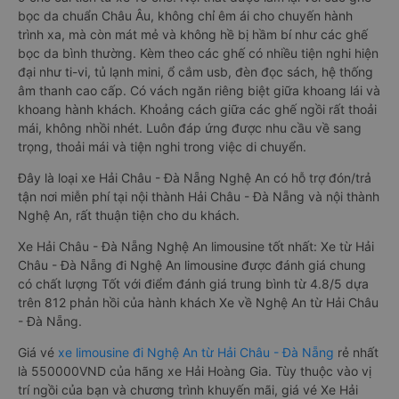
bọc da chuẩn Châu Âu, không chỉ êm ái cho chuyến hành
trình xa, mà còn mát mẻ và không hề bị hầm bí như các ghế
bọc da bình thường. Kèm theo các ghế có nhiều tiện nghi hiện
đại như ti-vi, tủ lạnh mini, ổ cắm usb, đèn đọc sách, hệ thống
âm thanh cao cấp. Có vách ngăn riêng biệt giữa khoang lái và
khoang hành khách. Khoảng cách giữa các ghế ngồi rất thoải
mái, không nhồi nhét. Luôn đáp ứng được nhu cầu về sang
trọng, thoải mái và tiện nghi trong việc di chuyển.
Đây là loại xe Hải Châu - Đà Nẵng Nghệ An có hỗ trợ đón/trả
tận nơi miễn phí tại nội thành Hải Châu - Đà Nẵng và nội thành
Nghệ An, rất thuận tiện cho du khách.
Xe Hải Châu - Đà Nẵng Nghệ An limousine tốt nhất: Xe từ Hải
Châu - Đà Nẵng đi Nghệ An limousine được đánh giá chung
có chất lượng Tốt với điểm đánh giá trung bình từ 4.8/5 dựa
trên 812 phản hồi của hành khách Xe về Nghệ An từ Hải Châu
- Đà Nẵng.
Giá vé
xe limousine đi Nghệ An từ Hải Châu - Đà Nẵng
rẻ nhất
là 550000VND của hãng xe Hải Hoàng Gia. Tùy thuộc vào vị
trí ngồi của bạn và chương trình khuyến mãi, giá vé Xe Hải