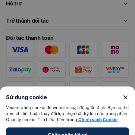
keyboard_arrow_down
Hỗ trợ
keyboard_arrow_down
Trở thành đối tác
Đối tác thanh toán
close
Sử dụng cookie
Vexere dùng cookie để website hoạt động ổn định. Bạn có thể
xem chi tiết hoặc thay đổi lựa chọn bất kỳ lúc nào trong phần
Quản lý cookie. Tìm hiểu thêm trong
Chính sách Cookie
.
Chấp nhận tất cả