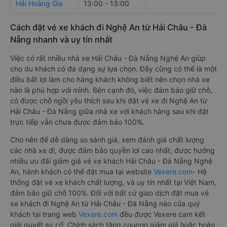
Hải Hoàng Gia
13:00 - 13:00
Cách đặt vé xe khách đi Nghệ An từ Hải Châu - Đà
Nẵng nhanh và uy tín nhất
Việc có rất nhiều nhà xe Hải Châu - Đà Nẵng Nghệ An giúp
cho du khách có đa dạng sự lựa chọn. Đây cũng có thể là một
điều bất lợi làm cho hàng khách không biết nên chọn nhà xe
nào là phù hợp với mình. Bên cạnh đó, việc đảm bảo giữ chỗ,
có được chỗ ngồi yêu thích sau khi đặt vé xe đi Nghệ An từ
Hải Châu - Đà Nẵng giữa nhà xe với khách hàng sau khi đặt
trực tiếp vẫn chưa được đảm bảo 100%.
Cho nên để dễ dàng so sánh giá, xem đánh giá chất lượng
các nhà xe đi, được đảm bảo quyền lợi cao nhất, được hưởng
nhiều ưu đãi giảm giá vé xe khách Hải Châu - Đà Nẵng Nghệ
An, hành khách có thể đặt mua tại website
Vexere.com
- Hệ
thống đặt vé xe khách chất lượng, và uy tín nhất tại Việt Nam,
đảm bảo giữ chỗ 100%. Đối với bất cứ giao dịch đặt mua vé
xe khách đi Nghệ An từ Hải Châu - Đà Nẵng nào của quý
khách tại trang web
Vexere.com
đều được Vexere cam kết
giải quyết sự cố. Chính sách tặng coupon giảm giá hoặc hoàn