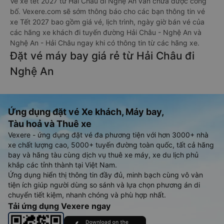
Vé xe tết 2027 từ Hải Châu đi Nghệ An vẫn chưa được công
bố. Vexere.com sẽ sớm thông báo cho các bạn thông tin vé
xe Tết 2027 bao gồm giá vé, lịch trình, ngày giờ bán vé của
các hãng xe khách đi tuyến đường Hải Châu - Nghệ An và
Nghệ An - Hải Châu ngay khi có thông tin từ các hãng xe.
Đặt vé máy bay giá rẻ từ Hải Châu đi
Nghệ An
Ứng dụng đặt vé Xe khách, Máy bay,
Tàu hoả và Thuê xe
Vexere - ứng dụng đặt vé đa phương tiện với hơn 3000+ nhà
xe chất lượng cao, 5000+ tuyến đường toàn quốc, tất cả hãng
bay và hãng tàu cùng dịch vụ thuê xe máy, xe du lịch phủ
khắp các tỉnh thành tại Việt Nam.
Ứng dụng hiển thị thông tin đầy đủ, minh bạch cùng vô vàn
tiện ích giúp người dùng so sánh và lựa chọn phương án di
chuyển tiết kiệm, nhanh chóng và phù hợp nhất.
Tải ứng dụng Vexere ngay