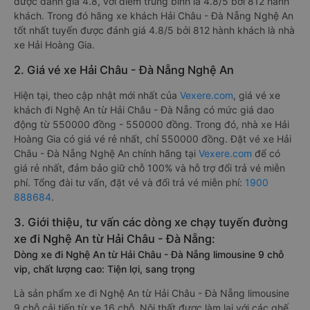
được đánh giá 4.8, với điểm trung bình là 4.8/5 bởi 812 hành
khách. Trong đó hãng xe khách Hải Châu - Đà Nẵng Nghệ An
tốt nhất tuyến được đánh giá 4.8/5 bởi 812 hành khách là nhà
xe Hải Hoàng Gia.
2. Giá vé xe Hải Châu - Đà Nẵng Nghệ An
Hiện tại, theo cập nhật mới nhất của
Vexere.com
, giá vé xe
khách đi Nghệ An từ Hải Châu - Đà Nẵng có mức giá dao
động từ 550000 đồng - 550000 đồng. Trong đó, nhà xe Hải
Hoàng Gia có giá vé rẻ nhất, chỉ 550000 đồng. Đặt vé xe Hải
Châu - Đà Nẵng Nghệ An chính hãng tại
Vexere.com
để có
giá rẻ nhất, đảm bảo giữ chỗ 100% và hỗ trợ đổi trả vé miễn
phí. Tổng đài tư vấn, đặt vé và đổi trả vé miễn phí:
1900
888684
.
3. Giới thiệu, tư vấn các dòng xe chạy tuyến đường
xe đi Nghệ An từ Hải Châu - Đà Nẵng:
Dòng xe đi Nghệ An từ Hải Châu - Đà Nẵng limousine 9 chỗ
vip, chất lượng cao: Tiện lợi, sang trọng
Là sản phẩm xe đi Nghệ An từ Hải Châu - Đà Nẵng limousine
9 chỗ cải tiến từ xe 16 chỗ. Nội thất được làm lại với các ghế