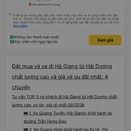
Văn phòng Hà Giang
Ít khi đi xe nhưng đây đầu tiên mình thấy một nhà xe ai cũng nhiệt tình đến
thế ☺️. Từ anh chủ hãng xe đến anh tài xế ạ. Anh lái xe rất chu đáo và nhiệt
tình, khách nào anh cũng để ý và cố gắng hết sức để chuyến đi vui vẻ cho
mọi người. Hôm qua cuối tuần nên rất đông, đường tắc làm xe đi muộn nhiều,
Xem thêm
cũng chỉ có mình anh lái xe lo từ a-z chứ không có phụ xe nên ai cũng mệt,
nhưng mình thấy anh lái xe vẫn cố gắng khiến mọi người thấy thoải mái vui
vẻ nhất có thể. Mình nghĩ hãng xe có thể có thêm phụ xe ở tất cả các xe
Không cần thanh toán trước
Xem giá
cho lái xe đỡ mệt, tìm thêm các bạn phụ xe biết nói tiếng Anh, hoặc mở các
Xác nhận chỗ ngay lập tức
lớp phụ đạo dạy tiếng Anh giao tiếp cho các anh lái xe đường dài. Vì cá nhân
mình thấy những chuyến lên các vùng du lịch thế này nhiều khách nước
ngoài, nhưng họ lại không giao tiếp được với tài xế, nên dù tài xế - phụ xe có
nhiệt tình đến đâu, chưa chắc họ đã hiểu được hay có trải nghiệm vui trên
xe.
Đặt mua vé xe đi Hà Giang từ Hải Dương
chất lượng cao và giá vé ưu đãi nhất: 4
chuyến
Tư vấn TOP 3 xe khách đi Hà Giang từ Hải Dương chất
lượng cao, uy tín, giá rẻ nhất 08/2026
🚌 1. Xe Quang Tuyến (Hà Giang) khởi hành tại
đường Trần Hưng Đạo
🚌 2. Xe Quang Nghị khởi hành tại QL18, Chi