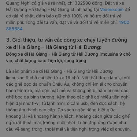
Quang Nghị có giá vé rẻ nhất, chỉ 332500 đồng. Đặt vé xe
Hải Dương Hà Giang - Hà Giang chính hãng tại
Vexere.com
để
có giá rẻ nhất, đảm bảo giữ chỗ 100% và hỗ trợ đổi trả vé
miễn phí. Tổng đài tư vấn, đặt vé và đổi trả vé miễn phí:
1900
888684
.
3. Giới thiệu, tư vấn các dòng xe chạy tuyến đường
xe đi Hà Giang - Hà Giang từ Hải Dương:
Dòng xe đi Hà Giang - Hà Giang từ Hải Dương limousine 9 chỗ
vip, chất lượng cao: Tiện lợi, sang trọng
Là sản phẩm xe đi Hà Giang - Hà Giang từ Hải Dương
limousine 9 chỗ cải tiến từ xe 16 chỗ. Nội thất được làm lại với
các ghế bọc da chuẩn Châu Âu, không chỉ êm ái cho chuyến
hành trình xa, mà còn mát mẻ và không hề bị hầm bí như các
ghế bọc da bình thường. Kèm theo các ghế có nhiều tiện nghi
hiện đại như ti-vi, tủ lạnh mini, ổ cắm usb, đèn đọc sách, hệ
thống âm thanh cao cấp. Có vách ngăn riêng biệt giữa
khoang lái và khoang hành khách. Khoảng cách giữa các ghế
ngồi rất thoải mái, không nhồi nhét. Luôn đáp ứng được nhu
cầu về sang trọng, thoải mái và tiện nghi trong việc di chuyển.