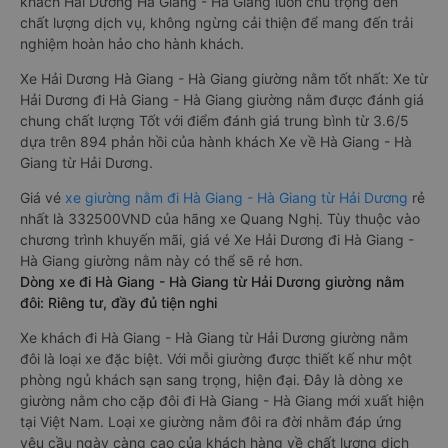
khách Hải Dương Hà Giang - Hà Giang luôn chú trọng đến
chất lượng dịch vụ, không ngừng cải thiện để mang đến trải
nghiệm hoàn hảo cho hành khách.
Xe Hải Dương Hà Giang - Hà Giang giường nằm tốt nhất: Xe từ
Hải Dương đi Hà Giang - Hà Giang giường nằm được đánh giá
chung chất lượng Tốt với điểm đánh giá trung bình từ 3.6/5
dựa trên 894 phản hồi của hành khách Xe về Hà Giang - Hà
Giang từ Hải Dương.
Giá vé
xe giường nằm đi Hà Giang - Hà Giang từ Hải Dương
rẻ
nhất là 332500VND của hãng xe Quang Nghị. Tùy thuộc vào
chương trình khuyến mãi, giá vé Xe Hải Dương đi Hà Giang -
Hà Giang giường nằm này có thể sẽ rẻ hơn.
Dòng xe đi Hà Giang - Hà Giang từ Hải Dương giường nằm
đôi: Riêng tư, đầy đủ tiện nghi
Xe khách đi Hà Giang - Hà Giang từ Hải Dương giường nằm
đôi là loại xe đặc biệt. Với mỗi giường được thiết kế như một
phòng ngủ khách sạn sang trọng, hiện đại. Đây là dòng xe
giường nằm cho cặp đôi đi Hà Giang - Hà Giang mới xuất hiện
tại Việt Nam. Loại xe giường nằm đôi ra đời nhằm đáp ứng
yêu cầu ngày càng cao của khách hàng về chất lượng dịch