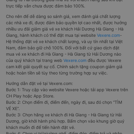
trực tiếp vẫn chưa được đảm bảo 100%.
Cho nên để dễ dàng so sánh giá, xem đánh giá chất lượng
các nhà xe đi, được đảm bảo quyền lợi cao nhất, được hưởng
nhiều ưu đãi giảm giá vé xe khách Hải Dương Hà Giang - Hà
Giang, hành khách có thể đặt mua tại website
Vexere.com
-
Hệ thống đặt vé xe khách chất lượng, và uy tín nhất tại Việt
Nam, đảm bảo giữ chỗ 100%. Đối với bất cứ giao dịch đặt
mua vé xe khách đi Hà Giang - Hà Giang từ Hải Dương nào
của quý khách tại trang web
Vexere.com
đều được Vexere
cam kết giải quyết sự cố. Chính sách tặng coupon giảm giá
hoặc hoàn tiền sẽ tùy theo từng trường hợp sự việc.
Hướng dẫn đặt vé tại Vexere.com:
Bước 1: Truy cập vào website Vexere hoặc tải app Vexere trên
CH Play hoặc App Store.
Bước 2: Chọn điểm đi, điểm đến, ngày đi, sau đó chọn “TÌM
VÉ XE”.
Bước 3: Chọn hãng xe khách đi Hà Giang - Hà Giang từ Hải
Dương, giờ khởi hành phù hợp. Bấm chọn vào khung giờ quý
khách muốn đi để tiến hành đặt vé.
Bước 4: Chọn vị trí/giường ghế, điểm đón, điểm trả và nhập