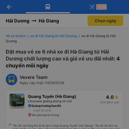
arrow_back
Tải app Vexere ngay!
Tải app Vexere
-30k
Mở app
Mở app
Nhận ưu đãi thành viên độc
-30k/ghế khi đặt vé máy bay qua
quyền
app
Hải Dương
Hà Giang
Chọn ngày
Vé xe khách
xe đi Hà Giang từ Hải Dương
xe đi Hà Giang từ Hải
Dương
Đặt mua vé xe 6 nhà xe đi Hà Giang từ Hải
Dương chất lượng cao và giá vé ưu đãi nhất
: 4
chuyến mỗi ngày
Vexere Team
Ngày cập nhật: 09/08/2026
Quang Tuyến (Hà Giang)
4.0
Limousine giường phòng 24 chỗ
(419 đánh giá)
Quảng trường Sao Đỏ
6 giờ 30 phút
Văn phòng Hà Giang
Tôi rất hài lòng khi đi du lịch cùng Quang Tuyến (Hà Giang). Tài xế rất lịch sự,