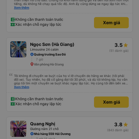
thân thiện và chu đáo. Chúng tôi khởi hành đúng giờ và đến nơi sớm hơn một
tiếng, dù không hề chạy quá tốc độ. Anh ấy cũng dừng xe ngay lập tức khi
tôi cần đi vệ sinh. Suốt cả chuyến đi, chúng tôi cảm thấy hoàn toàn an toàn.
Xem thêm
Dịch vụ tuyệt vời – tôi rất khuyến khích mọi người sử dụng dịch vụ của công
ty này.
Không cần thanh toán trước
Xem giá
Xác nhận chỗ ngay lập tức
Ngọc Sơn (Hà Giang)
3.5
Limousine 24 cabin
(51 đánh giá)
Quảng trường Sao Đỏ
7 giờ
Văn phòng Hà Giang
Tôi không đi chuyến xe buýt của họ vì lỡ chuyến do hãng xe khác (tôi phải
đổi xe). Tuy nhiên, họ đã cố gắng đợi tôi 30 phút, và dù tôi không kịp, họ vẫn
giúp tôi tìm một chuyến xe buýt khác ngay lập tức. Họ cùng tôi đến bến xe
và chỉ cho tôi tuyến xe. Rất chuyên nghiệp.
Xem thêm
Không cần thanh toán trước
Xem giá
Xác nhận chỗ ngay lập tức
Quang Nghị
3.8
Giường nằm 21 chỗ
(843 đánh giá)
Nhà hàng 559 Hải Dương
7 giờ 15 phút