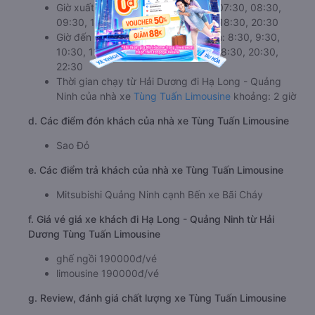
Giờ xuất phát ở Hải Dương: 06:30, 07:30, 08:30,
09:30, 10:30, 12:30, 14:30, 16:30, 18:30, 20:30
Giờ đến nơi ở Hạ Long - Quảng Ninh: 8:30, 9:30,
10:30, 11:30, 12:30, 14:30, 16:30, 18:30, 20:30,
22:30
Thời gian chạy từ Hải Dương đi Hạ Long - Quảng
Ninh của nhà xe
Tùng Tuấn Limousine
khoảng: 2 giờ
d. Các điểm đón khách của nhà xe Tùng Tuấn Limousine
Sao Đỏ
e. Các điểm trả khách của nhà xe Tùng Tuấn Limousine
Mitsubishi Quảng Ninh cạnh Bến xe Bãi Cháy
f. Giá vé giá xe khách đi Hạ Long - Quảng Ninh từ Hải
Dương Tùng Tuấn Limousine
ghế ngồi 190000đ/vé
limousine 190000đ/vé
g. Review, đánh giá chất lượng xe Tùng Tuấn Limousine