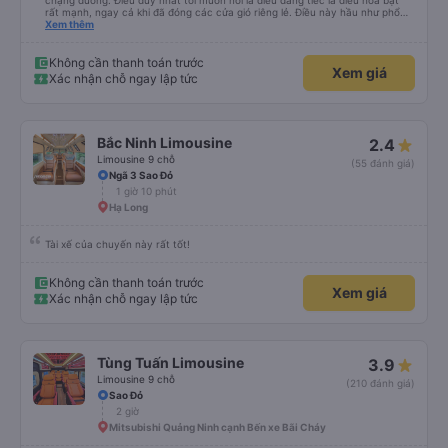
chặng đường. Điều duy nhất tôi muốn nói là điều đáng tiếc là điều hòa bật
rất mạnh, ngay cả khi đã đóng các cửa gió riêng lẻ. Điều này hầu như phổ
biến ở châu Á. Vì vậy, hãy mang theo quần áo ấm hoặc thứ gì đó để che
Xem thêm
chắn.
Không cần thanh toán trước
Xem giá
Xác nhận chỗ ngay lập tức
Bắc Ninh Limousine
2.4
Limousine 9 chỗ
(55 đánh giá)
Ngã 3 Sao Đỏ
1 giờ 10 phút
Hạ Long
Tài xế của chuyến này rất tốt!
Không cần thanh toán trước
Xem giá
Xác nhận chỗ ngay lập tức
Tùng Tuấn Limousine
3.9
Limousine 9 chỗ
(210 đánh giá)
Sao Đỏ
2 giờ
Mitsubishi Quảng Ninh cạnh Bến xe Bãi Cháy