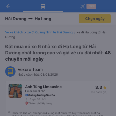
arrow_back
Tải app Vexere ngay!
Tải app Vexere
-30k
Mở app
Mở app
Nhận ưu đãi thành viên độc
-30k/ghế khi đặt vé máy bay qua
quyền
app
Hải Dương
Hạ Long
Chọn ngày
Vé xe khách
xe đi Quảng Ninh từ Hải Dương
xe đi Hạ Long từ Hải
Dương
Đặt mua vé xe 6 nhà xe đi Hạ Long từ Hải
Dương chất lượng cao và giá vé ưu đãi nhất
: 48
chuyến mỗi ngày
Vexere Team
Ngày cập nhật: 08/08/2026
Anh Tùng Limousine
3.3
Limousine 9 chỗ
(56 đánh giá)
Quảng trường Sao Đỏ
2 giờ 30 phút
Thành phố Hạ Long
Chiếc xe khá ổn; chúng tôi đi cùng một chiếc xe buýt thoải mái suốt cả