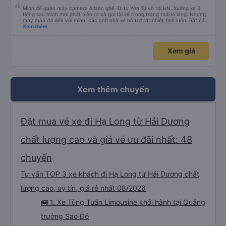
Mình để quên máy camera ở trên ghế. Đi từ Yên Tử về tới HN. Xuống xe 3
tiếng sau mình mới phát hiện ra và gọi tài xế trong trạng thái lo lắng. Nhưng
may mắn đã đến với mình, các anh nhà xe hỗ trợ rất nhiệt tình luôn. Rất cảm
ơn và chúc các anh nhà xe Tùng Tuấn sức khoẻ, vạn dặm bình an ạ!
Xem thêm
Xem giá
Xem thêm chuyến
Đặt mua vé xe đi Hạ Long từ Hải Dương
chất lượng cao và giá vé ưu đãi nhất: 48
chuyến
Tư vấn TOP 3 xe khách đi Hạ Long từ Hải Dương chất
lượng cao, uy tín, giá rẻ nhất 08/2026
🚌 1. Xe Tùng Tuấn Limousine khởi hành tại Quảng
trường Sao Đỏ