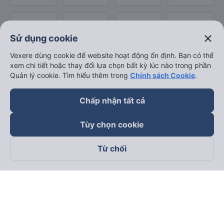
close
Sử dụng cookie
Vexere dùng cookie để website hoạt động ổn định. Bạn có thể
xem chi tiết hoặc thay đổi lựa chọn bất kỳ lúc nào trong phần
Quản lý cookie. Tìm hiểu thêm trong
Chính sách Cookie
.
Chấp nhận tất cả
Tùy chọn cookie
Từ chối
Theo dõi chúng tôi trên
Facebook
Tiktok
Youtube
Công ty TNHH Thương Mại Dịch Vụ Vexere