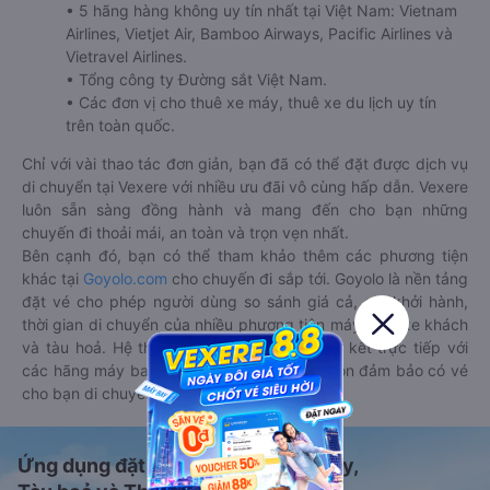
• 5 hãng hàng không uy tín nhất tại Việt Nam: Vietnam
Airlines, Vietjet Air, Bamboo Airways, Pacific Airlines và
Vietravel Airlines.
• Tổng công ty Đường sắt Việt Nam.
• Các đơn vị cho thuê xe máy, thuê xe du lịch uy tín
trên toàn quốc.
Chỉ với vài thao tác đơn giản, bạn đã có thể đặt được dịch vụ
di chuyển tại Vexere với nhiều ưu đãi vô cùng hấp dẫn. Vexere
luôn sẵn sàng đồng hành và mang đến cho bạn những
chuyến đi thoải mái, an toàn và trọn vẹn nhất.
Bên cạnh đó, bạn có thể tham khảo thêm các phương tiện
khác tại
Goyolo.com
cho chuyến đi sắp tới. Goyolo là nền tảng
đặt vé cho phép người dùng so sánh giá cả, giờ khởi hành,
thời gian di chuyển của nhiều phương tiện máy bay, xe khách
và tàu hoả. Hệ thống của Goyolo được liên kết trực tiếp với
các hãng máy bay, xe khách và tàu hoả, luôn đảm bảo có vé
cho bạn di chuyển.
Ứng dụng đặt vé Xe khách, Máy bay,