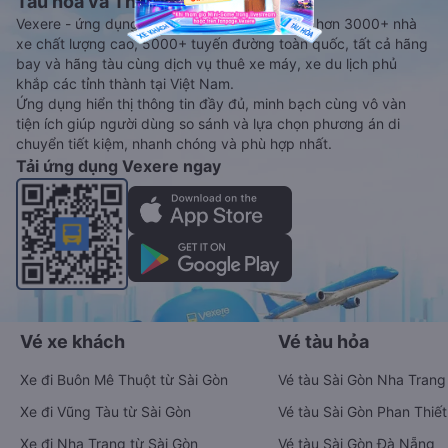
Tàu hoả và Thuê xe
Vexere - ứng dụng đặt vé đa phương tiện với hơn 3000+ nhà
xe chất lượng cao, 5000+ tuyến đường toàn quốc, tất cả hãng
bay và hãng tàu cùng dịch vụ thuê xe máy, xe du lịch phủ
khắp các tỉnh thành tại Việt Nam.
Ứng dụng hiển thị thông tin đầy đủ, minh bạch cùng vô vàn
tiện ích giúp người dùng so sánh và lựa chọn phương án di
chuyển tiết kiệm, nhanh chóng và phù hợp nhất.
Tải ứng dụng Vexere ngay
Vé xe khách
Vé tàu hỏa
Xe đi Buôn Mê Thuột từ Sài Gòn
Vé tàu Sài Gòn Nha Trang
Xe đi Vũng Tàu từ Sài Gòn
Vé tàu Sài Gòn Phan Thiết
Xe đi Nha Trang từ Sài Gòn
Vé tàu Sài Gòn Đà Nẵng