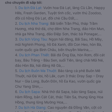
cho chuyến đi sắp tới:
1.
Du lịch Đà Lạt:
Vườn hoa Đà Lạt, làng Cù Lần, Happy
Hills, Fresh Garden, Tuyệt tình cốc, vườn thú Zoodoo,
đồi cỏ hồng Đà Lạt, đồi chè Cầu Đất,...
2.
Du lịch Nha Trang:
Bãi biển Trần Phú, tháp Trầm
Hương, nhà thờ đá, chợ đêm Nha Trang, đảo Hòn Mun,
nhà ga Nha Trang, đảo Điệp Sơn, thác bà Ponagar,...
3.
Du lịch Vũng Tàu:
Ngọn hải đăng, Bãi Sau, Hồ Mây,
mũi Nghinh Phong, hồ Đá Xanh, đồi Con Heo, hòn Bà,
vườn quốc gia Bình Châu, bến thuyền Marina,...
4.
Du lịch Phan Thiết:
Bãi đá Ông Địa, hòn Rơm, đồi cát
bay, Bàu Trắng - Bàu Sen, suối Tiên, làng chài Mũi Né,
đảo Hòn Bà, hải đăng Kê Gà,...
5.
Du lịch Buôn Ma Thuột:
Bảo tàng cà phê Buôn Mê
Thuột, núi Đá Voi, hồ Lắk, cụm 3 thác Dray Sap – Dray
Nur – Gia Long, Buôn Đôn, hồ Ea Kao, vườn quốc gia
Chư Yang Shin,...
6.
Du lịch Sapa:
Nhà thờ đá Sapa, bảo tàng Sapa, núi
Hàm Rồng, bản Cát Cát, thác Tiên Sa, thung lũng Hoa
Hồng, thung lũng Mường Hoa,...
7.
Du lịch Hà Giang:
Cao nguyên đá Đồng Văn, cột cờ