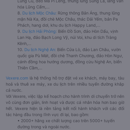
Lũng Cú, đèo Mã Pí Lèng, thung lũng Sủng Là, làng văn
hóa Lũng Cẩm,...
8.
Du lịch Mộc Châu:
Rừng thông Bản Áng, thung lũng
mận Nà Ka, đồi chè Mộc Châu, thác Dải Yếm, bản Pa
Phách, hang dơi, khu du lịch Happy Land,...
9.
Du lịch Hải Phòng:
Biển Đồ Sơn, đảo Hòn Dấu, vịnh
Lan Hạ, đảo Bạch Long Vỹ, núi Voi, khu di tích Tràng
Kênh,...
10.
Du lịch Nghệ An:
Biển Cửa Lò, đảo Lan Châu, vườn
quốc gia Pù Mát, đồi chè Thanh Chương, đảo Hòn Ngư,
cánh đồng hoa hướng dương, đồng cừu Nghệ An, biển
Thiên Cầm,...
Vexere.com
là hệ thống hỗ trợ đặt vé xe khách, máy bay, tàu
hoả và thuê xe máy, xe du lịch trên nhiều tuyến đường khắp
cả nước.
Với Vexere, việc lập kế hoạch cho hành trình di chuyển trở nên
vô cùng đơn giản, linh hoạt và được cá nhân hóa hơn bao giờ
hết. Vexere hiện là nền tảng kết nối hành khách với các đối
tác hàng đầu trong lĩnh vực đi lại, bao gồm:
• 2000+ hãng xe chất lượng cao trên 5000+ tuyến
đường trong và ngoài nước.