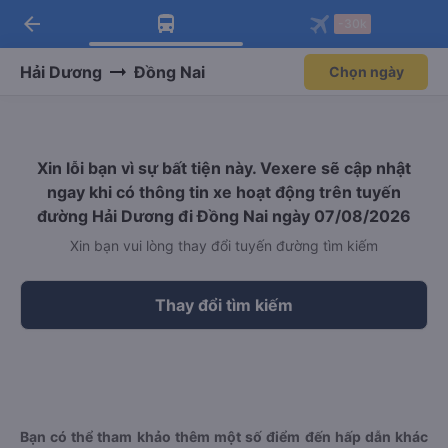
arrow_back
Tải app Vexere ngay!
Tải app Vexere
-30k
Mở app
Mở app
Nhận ưu đãi thành viên độc
-30k/ghế khi đặt vé máy bay qua
quyền
app
Hải Dương
Đồng Nai
Chọn ngày
Xin lỗi bạn vì sự bất tiện này. Vexere sẽ cập nhật
ngay khi có thông tin xe hoạt động trên tuyến
đường Hải Dương đi Đồng Nai ngày 07/08/2026
Xin bạn vui lòng thay đổi tuyến đường tìm kiếm
Thay đổi tìm kiếm
Bạn có thể tham khảo thêm một số điểm đến hấp dẫn khác