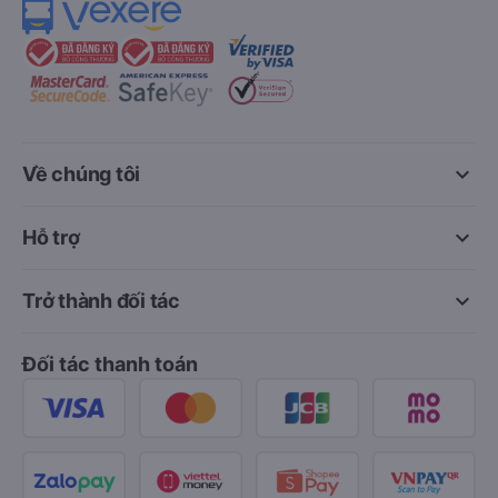
keyboard_arrow_down
Về chúng tôi
keyboard_arrow_down
Hỗ trợ
keyboard_arrow_down
Trở thành đối tác
Đối tác thanh toán