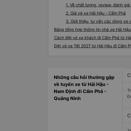
1. Về chất lượng, review, đánh gi
2. Giá vé xe Hải Hậu - Cẩm Phả
3. Giới thiệu, tư vấn các dòng x
Bảng tổng hợp thông tin nhà xe Hải Hậ
Cách đặt vé xe khách đi Cẩm Phả từ Hải
Đặt vé xe Tết 2027 từ Hải Hậu đi Cẩm 
C
Những câu hỏi thường gặp
về tuyến xe từ Hải Hậu -
T
Nam Định đi Cẩm Phả -
Đ
Quảng Ninh
C
T