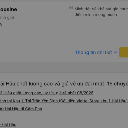
mousine
Mình đặt vé khá sát giờ nhưng
điểm mình mong muốn
ánh giá)
ỗ
keyboard_arrow_down
Thông tin chi tiết
i Hậu chất lượng cao và giá vé ưu đãi nhất: 16 chuy
i Hậu chất lượng cao, uy tín, giá rẻ nhất 08/2026
nh tại Khu 1, Thị Trấn Yên Định (Đối diện Viettel Store khu 1 Hải Hậu)
từ Hải Hậu đi Cẩm Phả
ừ Hải Hậu