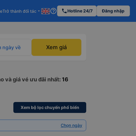
help_outline
phone
Hotline 24/7
Đăng nhập
re
Trở thành đối tác
arrow_drop_down
Xem giá
 ngày về
o và giá vé ưu đãi nhất
: 16
Xem bộ lọc chuyến phổ biến
Chọn ngày