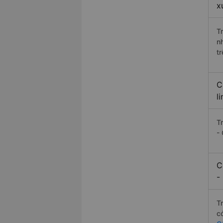
x
T
n
t
C
l
T
-
C
-
T
c