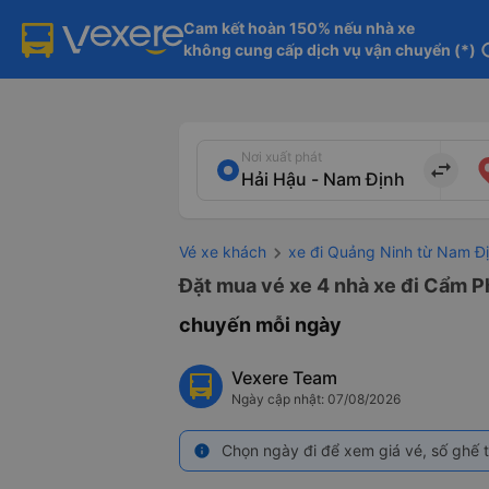
Cam kết hoàn 150% nếu nhà xe

không cung cấp dịch vụ vận chuyển (*)
in
Nơi xuất phát
import_export
Vé xe khách
xe đi Quảng Ninh từ Nam Đ
Đặt mua vé xe 4 nhà xe đi Cẩm Ph
chuyến mỗi ngày
Vexere Team
Ngày cập nhật: 07/08/2026
Chọn ngày đi để xem giá vé, số ghế t
info