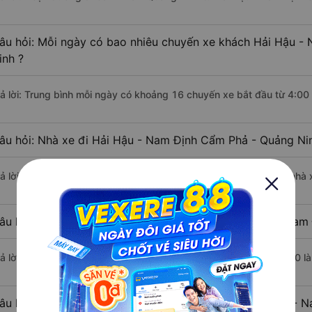
âu hỏi: Mỗi ngày có bao nhiêu chuyến xe khách Hải Hậu -
inh ?
rả lời: Trung bình mỗi ngày có khoảng 16 chuyến xe bắt đầu từ 4:00
âu hỏi: Nhà xe đi Hải Hậu - Nam Định Cẩm Phả - Quảng Ni
rả lời: Chuyến xe có giờ xuất phát sớm nhất vào lúc 4:00 là của nhà
âu hỏi: Nhà xe đi Cẩm Phả - Quảng Ninh từ Hải Hậu - Nam 
rả lời: Chuyến xe có giờ xuất phát trễ (muộn) nhất là vào lúc 19:50 
âu hỏi: Review xe đi Cẩm Phả - Quảng Ninh từ Hải Hậu - N