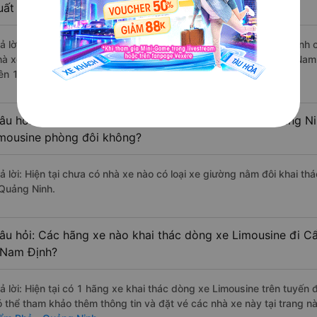
uất sắc, cao cấp nhất?
rả lời: Những hãng xe đi Hải Hậu - Nam Định Cẩm Phả - Quảng Ninh ch
hà xe Đức Lộc Limousine đi Cẩm Phả - Quảng Ninh từ Hải Hậu - Nam 
rên 107 đánh giá của khách hàng).
âu hỏi: Có loại xe Hải Hậu - Nam Định Cẩm Phả - Quảng Ni
imousine phòng đôi không?
rả lời: Hiện tại chưa có nhà xe nào có loại xe giường nằm đôi khai t
 Quảng Ninh.
âu hỏi: Các hãng xe nào khai thác dòng xe Limousine đi C
 Nam Định?
rả lời: Hiện tại có 1 hãng xe khai thác dòng xe Limousine trên tuyế
ó thể tham khảo thêm thông tin và đặt vé các nhà xe này tại trang nà