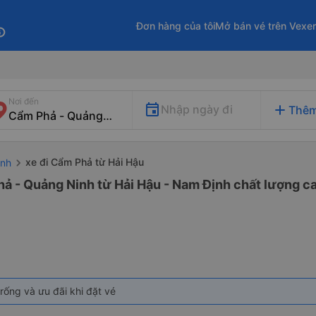
Đơn hàng của tôi
Mở bán vé trên Vexe
fo
Nơi đến
add
Nhập ngày đi
Thêm
xe đi Cẩm Phả từ Hải Hậu
ịnh
ả - Quảng Ninh từ Hải Hậu - Nam Định chất lượng ca
rống và ưu đãi khi đặt vé