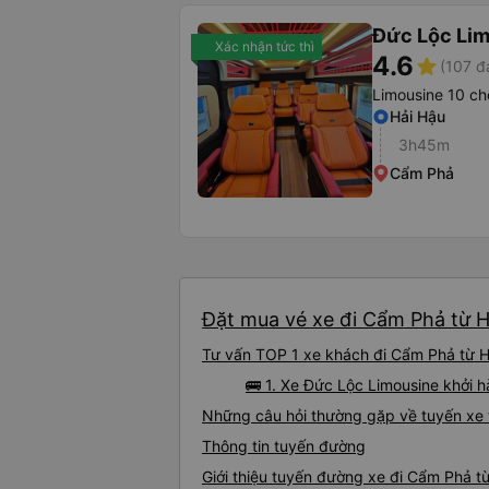
Đức Lộc Li
Xác nhận tức thì
4.6
star
(107 đ
Limousine 10 ch
Hải Hậu
3h45m
Cẩm Phả
Đặt mua vé xe đi Cẩm Phả từ Hả
Tư vấn TOP 1 xe khách đi Cẩm Phả từ Hả
🚌 1. Xe Đức Lộc Limousine khởi hà
Những câu hỏi thường gặp về tuyến xe 
Thông tin tuyến đường
Giới thiệu tuyến đường xe đi Cẩm Phả t