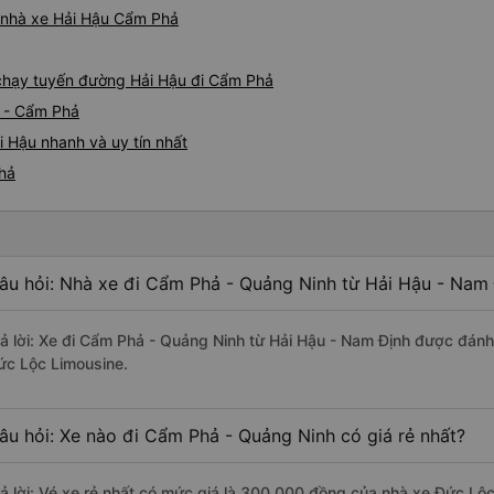
á nhà xe Hải Hậu Cẩm Phả
e chạy tuyến đường Hải Hậu đi Cẩm Phả
u - Cẩm Phả
 Hậu nhanh và uy tín nhất
Phả
âu hỏi: Nhà xe đi Cẩm Phả - Quảng Ninh từ Hải Hậu - Nam 
rả lời: Xe đi Cẩm Phả - Quảng Ninh từ Hải Hậu - Nam Định được đánh 
ức Lộc Limousine.
âu hỏi: Xe nào đi Cẩm Phả - Quảng Ninh có giá rẻ nhất?
rả lời: Vé xe rẻ nhất có mức giá là 300.000 đồng của nhà xe Đức Lộ