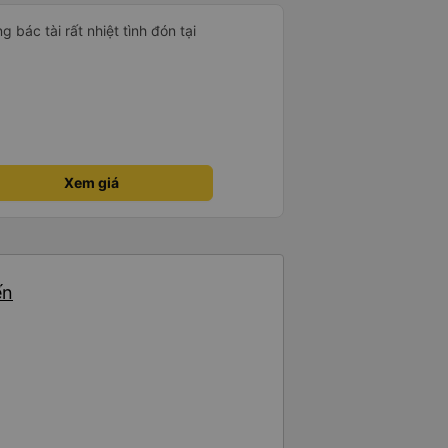
 bác tài rất nhiệt tình đón tại
Xem giá
ến