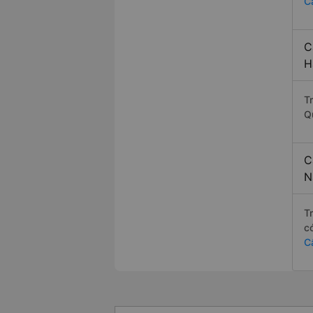
C
C
H
T
Q
C
N
T
c
C