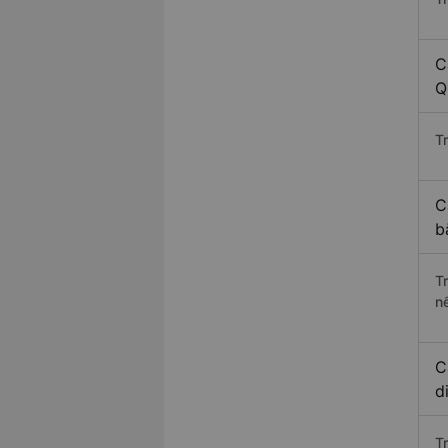
C
Q
Tr
C
b
T
n
C
d
T