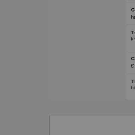
C
h
Tr
k
C
Đ
Tr
b