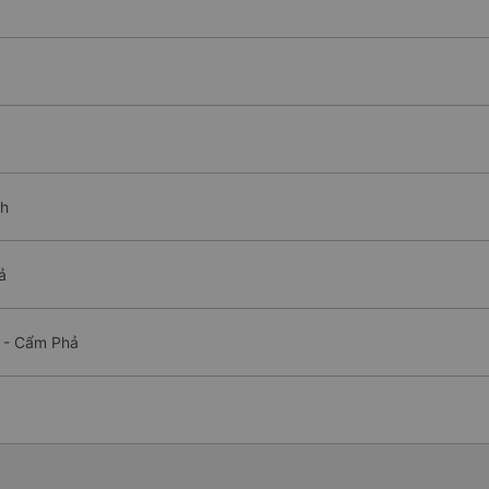
nh
ả
u - Cẩm Phả