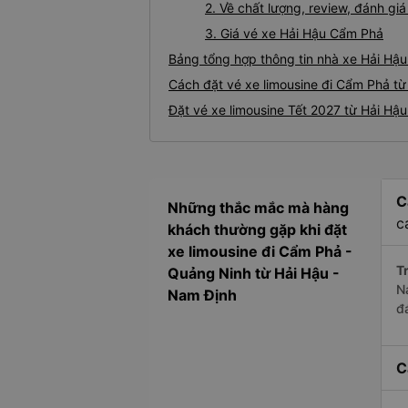
2. Về chất lượng, review, đánh gi
3. Giá vé xe Hải Hậu Cẩm Phả
Bảng tổng hợp thông tin nhà xe Hải Hậ
Cách đặt vé xe limousine đi Cẩm Phả từ
Đặt vé xe limousine Tết 2027 từ Hải Hậ
C
Những thắc mắc mà hàng
c
khách thường gặp khi đặt
xe limousine đi Cẩm Phả -
Tr
Quảng Ninh từ Hải Hậu -
N
Nam Định
đ
C