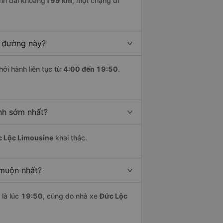
nh dài khoảng
199 km
, một chặng đi
n đường này?
hởi hành liên tục từ
4:00 đến 19:50
.
nh sớm nhất?
 Lộc Limousine
khai thác.
 muộn nhất?
là lúc
19:50
, cũng do nhà xe
Đức Lộc