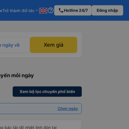
help_outline
phone
Hotline 24/7
Đăng nhập
re
Trở thành đối tác
arrow_drop_down
Xem giá
 ngày về
uyến mỗi ngày
Xem bộ lọc chuyến phổ biến
Chọn ngày
 bác tài rất nhiệt tình đón tại