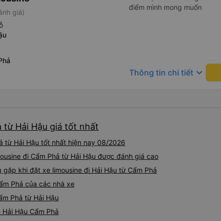
điểm mình mong muốn
ánh giá)
ỗ
ậu
Phả
keyboard_arrow_down
Thông tin chi tiết
 từ Hải Hậu giá tốt nhất
 từ Hải Hậu tốt nhất hiện nay 08/2026
imousine đi Cẩm Phả từ Hải Hậu được đánh giá cao
ặp khi đặt xe limousine đi Hải Hậu từ Cẩm Phả
Cẩm Phả của các nhà xe
Cẩm Phả từ Hải Hậu
ne Hải Hậu Cẩm Phả