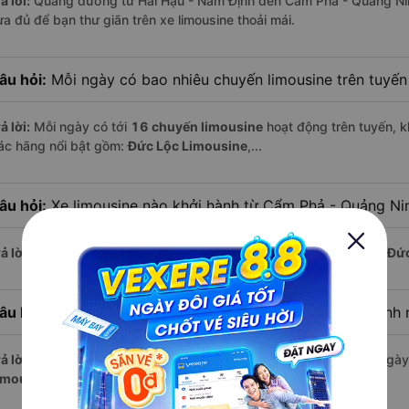
ả lời:
Quãng đường từ Hải Hậu - Nam Định đến Cẩm Phả - Quảng Ni
ừa đủ để bạn thư giãn trên xe limousine thoải mái.
âu hỏi:
Mỗi ngày có bao nhiêu chuyến limousine trên tuyế
ả lời:
Mỗi ngày có tới
16 chuyến limousine
hoạt động trên tuyến, k
ác hãng nổi bật gồm:
Đức Lộc Limousine
,...
âu hỏi:
Xe limousine nào khởi hành từ Cẩm Phả - Quảng Ni
ả lời:
Chuyến limousine sớm nhất khởi hành lúc
4:00
, do nhà xe
Đức
âu hỏi:
Xe limousine nào khởi hành từ Hải Hậu - Nam Định
ả lời:
Nếu bạn muốn đi chuyến muộn, lựa chọn cuối cùng trong ngày 
imousine
vận hành.