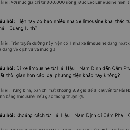
ả lời:
Với mức giá chỉ từ
300.000
đồng,
Đức Lộc Limousine
hiện là
âu hỏi:
Hiện nay có bao nhiêu nhà xe limousine khai thác 
hả - Quảng Ninh?
ả lời:
Trên tuyến đường này hiện có
1
nhà xe
limousine
đang hoạt 
a dạng về dịch vụ và mức giá.
âu hỏi:
Đi xe limousine từ Hải Hậu - Nam Định đến Cẩm Phả
ất thời gian hơn các loại phương tiện khác hay không?
ả lời:
Trung bình, bạn chỉ mất khoảng
3.8 giờ
để di chuyển từ Hải 
inh bằng limousine, nếu giao thông thuận lợi.
âu hỏi:
Khoảng cách từ Hải Hậu - Nam Định đi Cẩm Phả - Q