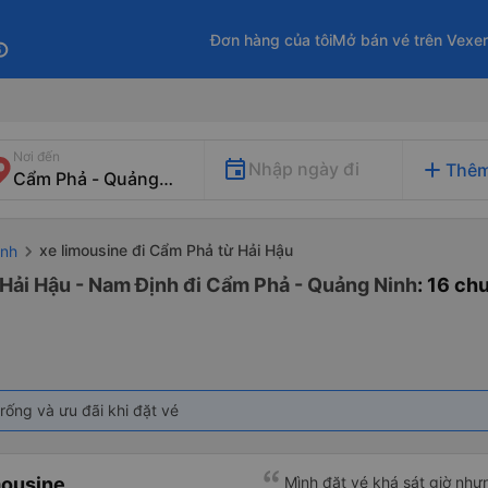
Đơn hàng của tôi
Mở bán vé trên Vexe
fo
Nơi đến
add
Nhập ngày đi
Thêm
xe limousine đi Cẩm Phả từ Hải Hậu
ịnh
 Hải Hậu - Nam Định đi Cẩm Phả - Quảng Ninh
: 16 ch
rống và ưu đãi khi đặt vé
mousine
Mình đặt vé khá sát giờ nhưng