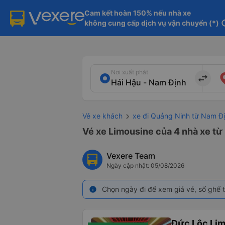
Cam kết hoàn 150% nếu nhà xe

không cung cấp dịch vụ vận chuyển (*)
in
Nơi xuất phát
import_export
Vé xe khách
xe đi Quảng Ninh từ Nam Đ
Vé xe Limousine của 4 nhà xe từ
Vexere Team
Ngày cập nhật: 05/08/2026
Chọn ngày đi để xem giá vé, số ghế t
info
Đức Lộc Li