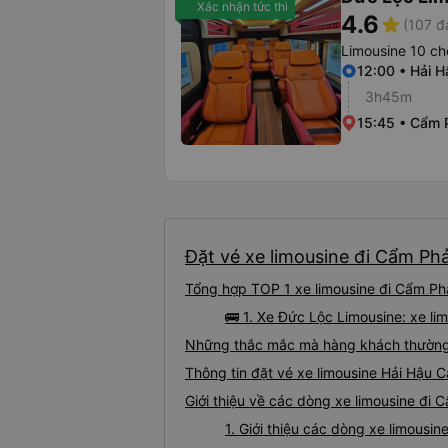
Xác nhận tức thì
4.6
star
(107 đ
Limousine 10 ch
12:00 • Hải H
3h45m
15:45 • Cẩm 
Đặt vé xe limousine đi Cẩm Phả
Tổng hợp TOP 1 xe limousine đi Cẩm Phả
🚌 1. Xe Đức Lộc Limousine: xe l
Những thắc mắc mà hàng khách thường g
Thông tin đặt vé xe limousine Hải Hậu 
Giới thiệu về các dòng xe limousine đi 
1. Giới thiệu các dòng xe limousi