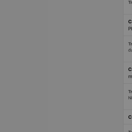
Tr
C
P
Tr
đ
C
m
Tr
N
C