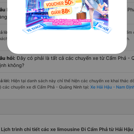
âu hỏi:
Xe limousine nào từ Hải Hậu - Nam Định đi Cẩm Ph
àng đánh giá tốt nhất?
ả lời:
Trong số các hãng,
Đức Lộc Limousine
nổi bật nhất với điểm
hách hàng – một con số minh chứng cho dịch vụ cao cấp và uy tín.
âu hỏi:
Đây có phải là tất cả các chuyến xe từ Cẩm Phả - 
ịnh không?
ả lời:
Hiện tại danh sách này chỉ thể hiện các chuyến xe khai thác d
ộ các chuyến xe đi Cẩm Phả - Quảng Ninh tại:
Xe Hải Hậu - Nam Địn
Lịch trình chi tiết các xe limousine Đi Cẩm Phả từ Hải Hậu