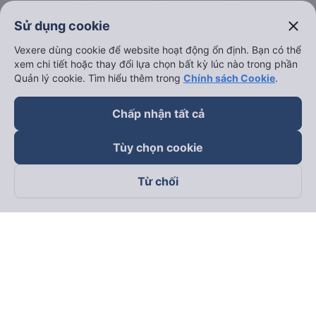
close
Sử dụng cookie
Vexere dùng cookie để website hoạt động ổn định. Bạn có thể
xem chi tiết hoặc thay đổi lựa chọn bất kỳ lúc nào trong phần
Quản lý cookie. Tìm hiểu thêm trong
Chính sách Cookie
.
Chấp nhận tất cả
Tùy chọn cookie
Từ chối
Theo dõi chúng tôi trên
Facebook
Tiktok
Youtube
Công ty TNHH Thương Mại Dịch Vụ Vexere
Địa chỉ đăng ký kinh doanh: 8C Chữ Đồng Tử, Phường Tân
Sơn Nhất, TP. Hồ Chí Minh, Việt Nam