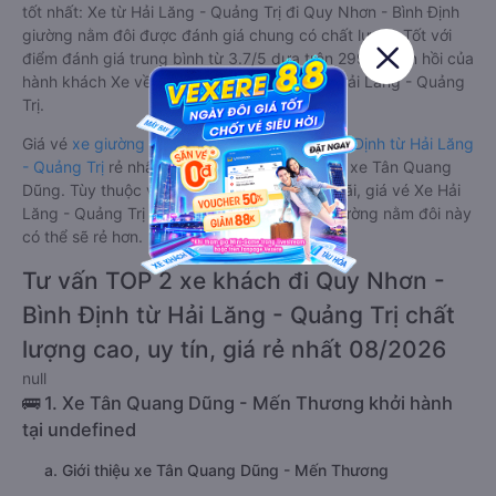
tốt nhất: Xe từ Hải Lăng - Quảng Trị đi Quy Nhơn - Bình Định
giường nằm đôi được đánh giá chung có chất lượng Tốt với
điểm đánh giá trung bình từ 3.7/5 dựa trên 2999 phản hồi của
hành khách Xe về Quy Nhơn - Bình Định từ Hải Lăng - Quảng
Trị.
Giá vé
xe giường nằm đôi đi Quy Nhơn - Bình Định từ Hải Lăng
- Quảng Trị
rẻ nhất là 450000VND của hãng xe Tân Quang
Dũng. Tùy thuộc vào chương trình khuyến mãi, giá vé Xe Hải
Lăng - Quảng Trị đi Quy Nhơn - Bình Định giường nằm đôi này
có thể sẽ rẻ hơn.
Tư vấn TOP 2 xe khách đi Quy Nhơn -
Bình Định từ Hải Lăng - Quảng Trị chất
lượng cao, uy tín, giá rẻ nhất 08/2026
null
🚌 1. Xe Tân Quang Dũng - Mến Thương khởi hành
tại undefined
a. Giới thiệu xe Tân Quang Dũng - Mến Thương