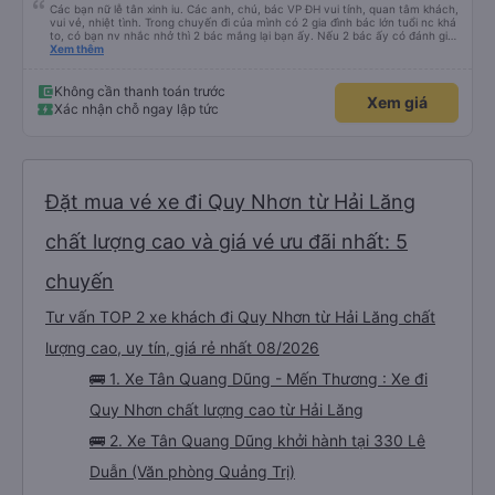
Các bạn nữ lễ tân xinh iu. Các anh, chú, bác VP ĐH vui tính, quan tâm khách,
vui vẻ, nhiệt tình. Trong chuyến đi của mình có 2 gia đình bác lớn tuổi nc khá
to, có bạn nv nhắc nhở thì 2 bác mắng lại bạn ấy. Nếu 2 bác ấy có đánh giá
xấu thì mình ngược lại nha. Bạn ấy nhắc nhở rất đúng. 2 bác nói rất to. To
Xem thêm
đến lỗi mình ngủ còn mơ được câu chuyện các bác nói với nhau xuất hiện
trong giấc mơ của mình luôn. Nên nếu bạn ấy bị phản ánh thì đừng trừ lương
bạn ấy nha. Nếu bạn ấy bị trừ thì bảo bạn ấy liên hệ sđt của mình, mình hỗ
Không cần thanh toán trước
Xem giá
trợ ạ. Số mình đuôi 666, chuyến ĐH-NT ngày 16/1. À các bạn nữ lễ tân xinh
Xác nhận chỗ ngay lập tức
iu còn đổi cho mình phòng đơn sang đôi xong còn note là (một mình) yêu
luôn. Nhưng phòng đôi mà nằm một thì mỗi lần xe rẽ 1 cái là ✈️ Ít đi xe khách
nhưng đủ để đánh giá 10/10.
Đặt mua vé xe đi Quy Nhơn từ Hải Lăng
chất lượng cao và giá vé ưu đãi nhất: 5
chuyến
Tư vấn TOP 2 xe khách đi Quy Nhơn từ Hải Lăng chất
lượng cao, uy tín, giá rẻ nhất 08/2026
🚌 1. Xe Tân Quang Dũng - Mến Thương : Xe đi
Quy Nhơn chất lượng cao từ Hải Lăng
🚌 2. Xe Tân Quang Dũng khởi hành tại 330 Lê
Duẫn (Văn phòng Quảng Trị)