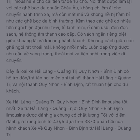
Trị limousine 9 chỗ cải tiến từ xe 16 chỗ. Nội thất được làm lại
với các ghế bọc da chuẩn Châu Âu, không chỉ êm ái cho
chuyến hành trình xa, mà còn mát mẻ và không hề bị hầm bí
như các ghế bọc da bình thường. Kèm theo các ghế có nhiều
tiện nghi hiện đại như ti-vi, tủ lạnh mini, ổ cắm usb, đèn đọc
sách, hệ thống âm thanh cao cấp. Có vách ngăn riêng biệt
giữa khoang lái và khoang hành khách. Khoảng cách giữa các
ghế ngồi rất thoải mái, không nhồi nhét. Luôn đáp ứng được
nhu cầu về sang trọng, thoải mái và tiện nghi trong việc di
chuyển.
Đây là loại xe Hải Lăng - Quảng Trị Quy Nhơn - Bình Định có
hỗ trợ đón/trả tận nơi miễn phí tại nội thành Hải Lăng - Quảng
Trị và nội thành Quy Nhơn - Bình Định, rất thuận tiện cho du
khách.
Xe Hải Lăng - Quảng Trị Quy Nhơn - Bình Định limousine tốt
nhất: Xe từ Hải Lăng - Quảng Trị đi Quy Nhơn - Bình Định
limousine được đánh giá chung có chất lượng Tốt với điểm
đánh giá trung bình từ 4.0/5 dựa trên 3370 phản hồi của
hành khách Xe về Quy Nhơn - Bình Định từ Hải Lăng - Quảng
Trị.