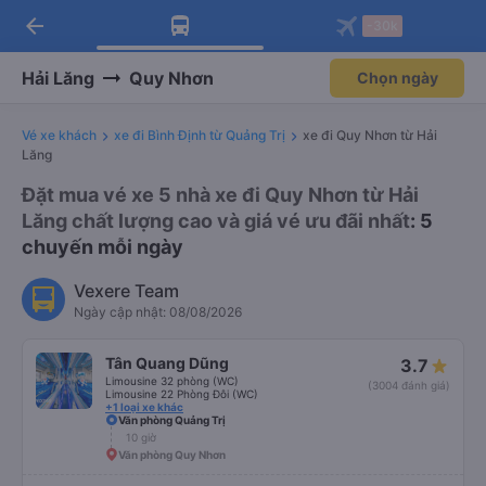
arrow_back
Tải app Vexere ngay!
Tải app Vexere
-30k
Mở app
Mở app
Nhận ưu đãi thành viên độc
-30k/ghế khi đặt vé máy bay qua
quyền
app
Hải Lăng
Quy Nhơn
Chọn ngày
Vé xe khách
xe đi Bình Định từ Quảng Trị
xe đi Quy Nhơn từ Hải
Lăng
Đặt mua vé xe 5 nhà xe đi Quy Nhơn từ Hải
Lăng chất lượng cao và giá vé ưu đãi nhất
: 5
chuyến mỗi ngày
Vexere Team
Ngày cập nhật: 08/08/2026
Tân Quang Dũng
3.7
Limousine 32 phòng (WC)
(3004 đánh giá)
Limousine 22 Phòng Đôi (WC)
+1 loại xe khác
Văn phòng Quảng Trị
10 giờ
Văn phòng Quy Nhơn