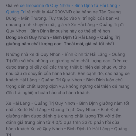
Giá vé
xe limousine đi Quy Nhơn - Bình Định từ Hải Lăng -
Quảng Trị
rẻ nhất là 440000VND của hãng xe Tân Quang
Dũng - Mến Thương. Tùy thuộc vào vị trí ngồi của bạn và
chương trình khuyến mãi, giá vé Xe Hải Lăng - Quảng Trị đi
Quy Nhơn - Bình Định limousine này có thể sẽ rẻ hơn
Dòng xe đi Quy Nhơn - Bình Định từ Hải Lăng - Quảng Trị
giường nằm chất lượng cao: Thoải mái, giá cả tốt nhất
Những nhà xe đi Quy Nhơn - Bình Định từ Hải Lăng - Quảng
Trị đều sở hữu những xe giường nằm chất lượng cao. Trên xe
được trang bị đầy đủ các trang thiết bị hiện đại phục vụ cho
nhu cầu di chuyển của hành khách. Bên cạnh đó, các hãng xe
khách Hải Lăng - Quảng Trị Quy Nhơn - Bình Định luôn chú
trọng đến chất lượng dịch vụ, không ngừng cải thiện để mang
đến trải nghiệm hoàn hảo cho hành khách.
Xe Hải Lăng - Quảng Trị Quy Nhơn - Bình Định giường nằm tốt
nhất: Xe từ Hải Lăng - Quảng Trị đi Quy Nhơn - Bình Định
giường nằm được đánh giá chung chất lượng Tốt với điểm
đánh giá trung bình từ 4.0/5 dựa trên 3370 phản hồi của
hành khách Xe về Quy Nhơn - Bình Định từ Hải Lăng - Quảng
Trị.