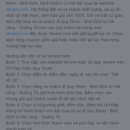
Nhơn - Bình Định, hành khách có thể đặt mua tại website
Vexere.com
- Hệ thống đặt vé xe khách chất lượng, và uy tín
nhất tại Việt Nam, đảm bảo giữ chỗ 100%. Đối với bất cứ giao
dịch đặt mua vé xe khách đi Quy Nhơn - Bình Định từ Hải
Lăng - Quảng Trị nào của quý khách tại trang web
Vexere.com
đều được Vexere cam kết giải quyết sự cố. Chính
sách tặng coupon giảm giá hoặc hoàn tiền sẽ tùy theo từng
trường hợp sự việc.
Hướng dẫn đặt vé tại Vexere.com:
Bước 1: Truy cập vào website Vexere hoặc tải app Vexere trên
CH Play hoặc App Store.
Bước 2: Chọn điểm đi, điểm đến, ngày đi, sau đó chọn “TÌM
VÉ XE”.
Bước 3: Chọn hãng xe khách đi Quy Nhơn - Bình Định từ Hải
Lăng - Quảng Trị, giờ khởi hành phù hợp. Bấm chọn vào
khung giờ quý khách muốn đi để tiến hành đặt vé.
Bước 4: Chọn vị trí/giường ghế, điểm đón, điểm trả và nhập
thông tin hành khách khi đặt mua vé xe đi Quy Nhơn - Bình
Định từ Hải Lăng - Quảng Trị
Bước 5: Chọn hình thức thanh toán vé phù hợp và tiến hành
thanh toán vé.