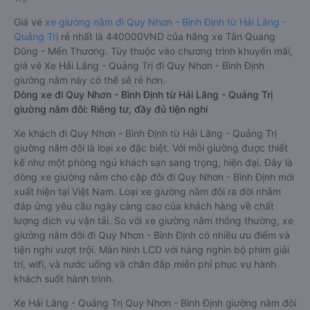
Giá vé
xe giường nằm đi Quy Nhơn - Bình Định từ Hải Lăng -
Quảng Trị
rẻ nhất là 440000VND của hãng xe Tân Quang
Dũng - Mến Thương. Tùy thuộc vào chương trình khuyến mãi,
giá vé Xe Hải Lăng - Quảng Trị đi Quy Nhơn - Bình Định
giường nằm này có thể sẽ rẻ hơn.
Dòng xe đi Quy Nhơn - Bình Định từ Hải Lăng - Quảng Trị
giường nằm đôi: Riêng tư, đầy đủ tiện nghi
Xe khách đi Quy Nhơn - Bình Định từ Hải Lăng - Quảng Trị
giường nằm đôi là loại xe đặc biệt. Với mỗi giường được thiết
kế như một phòng ngủ khách sạn sang trọng, hiện đại. Đây là
dòng xe giường nằm cho cặp đôi đi Quy Nhơn - Bình Định mới
xuất hiện tại Việt Nam. Loại xe giường nằm đôi ra đời nhằm
đáp ứng yêu cầu ngày càng cao của khách hàng về chất
lượng dịch vụ vận tải. So với xe giường nằm thông thường, xe
giường nằm đôi đi Quy Nhơn - Bình Định có nhiều ưu điểm và
tiện nghi vượt trội. Màn hình LCD với hàng nghìn bộ phim giải
trí, wifi, và nước uống và chăn đắp miễn phí phục vụ hành
khách suốt hành trình.
Xe Hải Lăng - Quảng Trị Quy Nhơn - Bình Định giường nằm đôi