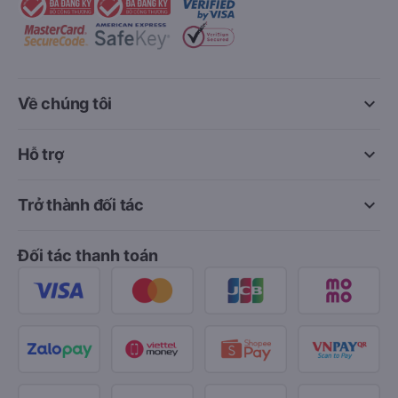
keyboard_arrow_down
Về chúng tôi
keyboard_arrow_down
Hỗ trợ
keyboard_arrow_down
Trở thành đối tác
Đối tác thanh toán