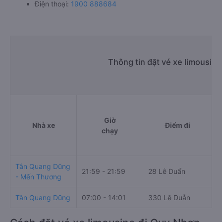
Điện thoại:
1900 888684
Thông tin đặt vé xe limousin
Giờ
Nhà xe
Điểm đi
chạy
Tân Quang Dũng
21:59 - 21:59
28 Lê Duẩn
V
- Mến Thương
Tân Quang Dũng
07:00 - 14:01
330 Lê Duẫn
5