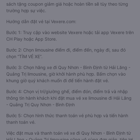
sách tặng coupon giảm giá hoặc hoàn tiền sẽ tùy theo từng
trường hợp sự việc.
Hướng dẫn đặt vé tại Vexere.com:
Bước 1: Truy cập vào website Vexere hoặc tải app Vexere trên
CH Play hoặc App Store.
Bước 2: Chọn limousine điểm đi, điểm đến, ngày đi, sau đó
chọn “TÌM VÉ XE”.
Bước 3: Chọn hãng xe đi Quy Nhơn - Bình Định từ Hải Lăng -
Quảng Trị limousine, giờ khởi hành phù hợp. Bấm chọn vào
khung giờ quý khách muốn đi để tiến hành đặt vé.
Bước 4: Chọn vị trí/giường ghế, điểm đón, điểm trả và nhập
thông tin hành khách khi đặt mua vé xe limousine đi Hải Lăng
- Quảng Trị Quy Nhơn - Bình Định
Bước 5: Chọn hình thức thanh toán vé phù hợp và tiến hành
thanh toán vé.
Việc đặt mua và thanh toán vé xe đi Quy Nhơn - Bình Định từ
Hải Lăng - Quảng Trị limousine cũng vô cùng đơn giản, tiện lợi