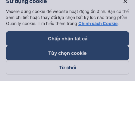
close
Sử dụng cookie
Vexere dùng cookie để website hoạt động ổn định. Bạn có thể
xem chi tiết hoặc thay đổi lựa chọn bất kỳ lúc nào trong phần
Quản lý cookie. Tìm hiểu thêm trong
Chính sách Cookie
.
Chấp nhận tất cả
Tùy chọn cookie
Từ chối
Theo dõi chúng tôi trên
Facebook
Tiktok
Youtube
Công ty TNHH Thương Mại Dịch Vụ Vexere
Địa chỉ đăng ký kinh doanh: 8C Chữ Đồng Tử, Phường Tân
Sơn Nhất, TP. Hồ Chí Minh, Việt Nam
Địa chỉ
:
Lầu 2, toà nhà H3 Circo Hoàng Diệu, 384 Hoàng Diệu,
Phường Khánh Hội, TP Hồ Chí Minh, Việt Nam