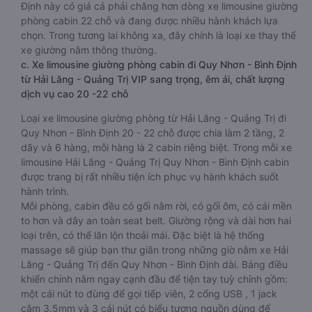
Định này có giá cả phải chăng hơn dòng xe limousine giường
phòng cabin 22 chỗ và đang được nhiều hành khách lựa
chọn. Trong tương lai không xa, đây chính là loại xe thay thế
xe giường nằm thông thường.
c. Xe limousine giường phòng cabin đi Quy Nhơn - Bình Định
từ Hải Lăng - Quảng Trị VIP sang trọng, êm ái, chất lượng
dịch vụ cao 20 -22 chỗ
Loại xe limousine giường phòng từ Hải Lăng - Quảng Trị đi
Quy Nhơn - Bình Định 20 - 22 chỗ được chia làm 2 tầng, 2
dãy và 6 hàng, mỗi hàng là 2 cabin riêng biệt. Trong mỗi xe
limousine Hải Lăng - Quảng Trị Quy Nhơn - Bình Định cabin
được trang bị rất nhiều tiện ích phục vụ hành khách suốt
hành trình.
Mỗi phòng, cabin đều có gối nằm rời, có gối ôm, có cái mền
to hơn và dây an toàn seat belt. Giường rộng và dài hơn hai
loại trên, có thể lăn lộn thoải mái. Đặc biệt là hệ thống
massage sẽ giúp bạn thư giãn trong những giờ nằm xe Hải
Lăng - Quảng Trị đến Quy Nhơn - Bình Định dài. Bảng điều
khiển chính nằm ngay cạnh đầu để tiện tay tuỳ chỉnh gồm:
một cái nút to đùng để gọi tiếp viên, 2 cổng USB , 1 jack
cắm 3.5mm và 3 cái nút có biểu tượng nguồn dùng để