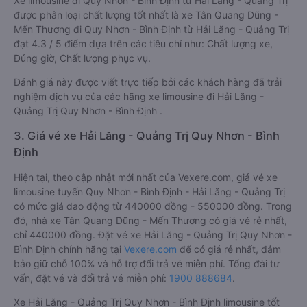
Xe limousine đi Quy Nhơn - Bình Định từ Hải Lăng - Quảng Trị
được phân loại chất lượng tốt nhất là xe Tân Quang Dũng -
Mến Thương đi Quy Nhơn - Bình Định từ Hải Lăng - Quảng Trị
đạt 4.3 / 5 điểm dựa trên các tiêu chí như: Chất lượng xe,
Đúng giờ, Chất lượng phục vụ.
Đánh giá này được viết trực tiếp bởi các khách hàng đã trải
nghiệm dịch vụ của các hãng xe limousine đi Hải Lăng -
Quảng Trị Quy Nhơn - Bình Định .
3. Giá vé xe Hải Lăng - Quảng Trị Quy Nhơn - Bình
Định
Hiện tại, theo cập nhật mới nhất của Vexere.com, giá vé xe
limousine tuyến Quy Nhơn - Bình Định - Hải Lăng - Quảng Trị
có mức giá dao động từ 440000 đồng - 550000 đồng. Trong
đó, nhà xe Tân Quang Dũng - Mến Thương có giá vé rẻ nhất,
chỉ 440000 đồng. Đặt vé xe Hải Lăng - Quảng Trị Quy Nhơn -
Bình Định chính hãng tại
Vexere.com
để có giá rẻ nhất, đảm
bảo giữ chỗ 100% và hỗ trợ đổi trả vé miễn phí. Tổng đài tư
vấn, đặt vé và đổi trả vé miễn phí:
1900 888684
.
Xe Hải Lăng - Quảng Trị Quy Nhơn - Bình Định limousine tốt