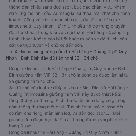
hành khách. Xe có Wifi ,có thêm tủ lạnh, ti vi led 19 inch, hệ
thống đèn chiếu sáng đọc sách, bục gác chân, v.v.. Nhằm
đáp ứng mọi nhu cầu và mang lại sự thoải mái nhất cho hành
khách. Cũng với kích thước nhỏ gọn, đa số các hãng xe
limousine đi Quy Nhơn - Bình Định đều hỗ trợ trung chuyển
đón trả khách trong khu vực nội thành Hải Lăng - Quảng Trị.
Hành khách không còn bị bắt buộc ra bến xe để đi, chỉ cần
đặt vé trực tuyến và chờ xe đến đón.
b. Xe limousine giường nằm từ Hải Lăng - Quảng Trị đi Quy
Nhơn - Bình Định đầy đủ tiện nghi 32 - 34 chỗ
Dòng xe limousine đi Hải Lăng - Quảng Trị Quy Nhơn - Bình
Định giường nằm VIP 32 – 34 chỗ là dòng xe được làm lại từ
xe giường nằm 40 chỗ.
Sơ đồ ghế của loại xe đi Quy Nhơn - Bình Định từ Hải Lăng -
Quảng Trị limousine giường nằm VIP này được thiết kế 2
tầng, 3 dãy và 6 hàng. Kích thước dài hơn dòng xe giường
nằm thông thường một chút. Tuy nhiên tại mỗi giường đều
có rèm che riêng, màn hình led, và đèn đọc sách,…. Mỗi
giường đều được bọc da êm ái, tương đương với phân khúc
hạng 3 sao.
Dòng xe limousine Hải Lăng - Quảng Trị Quy Nhơn - Bình