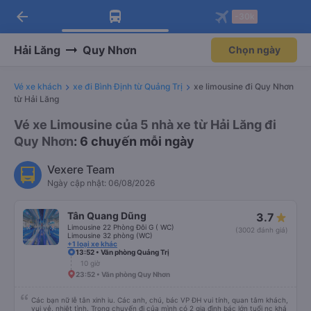
arrow_back
Tải app Vexere ngay!
Tải app Vexere
-30k
Mở app
Mở app
Nhận ưu đãi thành viên độc
-30k/ghế khi đặt vé máy bay qua
quyền
app
Hải Lăng
Quy Nhơn
Chọn ngày
Vé xe khách
xe đi Bình Định từ Quảng Trị
xe limousine đi Quy Nhơn
từ Hải Lăng
Vé xe Limousine của 5 nhà xe từ Hải Lăng đi
Quy Nhơn
: 6 chuyến mỗi ngày
Vexere Team
Ngày cập nhật: 06/08/2026
Tân Quang Dũng
3.7
Limousine 22 Phòng Đôi G ( WC)
(3002 đánh giá)
Limousine 32 phòng (WC)
+1 loại xe khác
13:52 • Văn phòng Quảng Trị
10 giờ
23:52 • Văn phòng Quy Nhơn
Các bạn nữ lễ tân xinh iu. Các anh, chú, bác VP ĐH vui tính, quan tâm khách,
vui vẻ, nhiệt tình. Trong chuyến đi của mình có 2 gia đình bác lớn tuổi nc khá