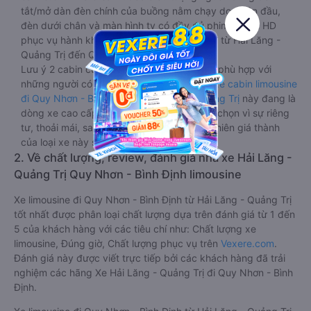
tắt/mở dàn đèn chính của buồng nằm chạy dọc trên đầu,
đèn dưới chân và màn hình tv có đầy đủ phim chuẩn HD
phục vụ hành khách giải trí trong chuyến đi từ Hải Lăng -
Quảng Trị đến Quy Nhơn - Bình Định.
Lưu ý 2 cabin cuối thường thiết kế nhỏ hơn phù hợp với
những người có thân hình nhỏ nhắn. Dòng
xe cabin limousine
đi Quy Nhơn - Bình Định từ Hải Lăng - Quảng Trị
này đang là
dòng xe cao cấp nhất, hành khách thường chọn vì sự riêng
tư, thoải mái, sang trọng và tiện nghi. Tất nhiên giá thành
của loại xe này sẽ cao hơn các loại khác.
2. Về chất lượng, review, đánh giá nhà xe Hải Lăng -
Quảng Trị Quy Nhơn - Bình Định limousine
Xe limousine đi Quy Nhơn - Bình Định từ Hải Lăng - Quảng Trị
tốt nhất được phân loại chất lượng dựa trên đánh giá từ 1 đến
5 của khách hàng với các tiêu chí như: Chất lượng xe
limousine, Đúng giờ, Chất lượng phục vụ trên
Vexere.com
.
Đánh giá này được viết trực tiếp bởi các khách hàng đã trải
nghiệm các hãng Xe Hải Lăng - Quảng Trị đi Quy Nhơn - Bình
Định.