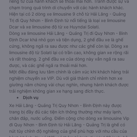
riêng tư của hành khách sẽ thoải mái hơn. Tránh được sự va
chạm trong quá trình di chuyển với các hành khách khác.
Hiện tại có 2 dòng xe limousine 9 chỗ từ Hải Lăng - Quảng
Trị đi Quy Nhơn - Bình Định từ nổi tiếng là loại xe limousine
Dcar và xe limousine độ từ xe Huyndai Solati.
Dòng xe limousine Hải Lăng - Quảng Trị đi Quy Nhơn - Bình
Định Dcar khá nhỏ gọn và tiện dụng, 2 ghế đầu xe là ghế
cứng, không ngã ra sau được như các ghế còn lại. Dòng xe
limousine độ từ Solati lại có trần cao, không gian xe rộng rãi
và rất thoáng. 2 ghế đầu xe của dòng này vẫn ngã ra sau
được, và các ghế ngã ra thoải mái hơn.
Một điều đáng lưu tâm chính là cảm xúc khi khách hàng trải
nghiệm chuyến xe VIP. Dù với giá thành chỉ nhỉnh hơn xe
giường nằm chừng vài chục nghìn, nhưng hành khách được
trải nghiệm không gian xe hạng sang đích thực.
Dịch vụ
Xe Hải Lăng - Quảng Trị Quy Nhơn - Bình Định này được
trang bị đầy đủ các tiện ích thông thường như máy lạnh,
chăn đắp, nước uống. Điểm cộng cho dòng xe limousine Vip
đi Quy Nhơn - Bình Định từ Hải Lăng - Quảng Trị là ghế có
nút tùy chỉnh độ nghiêng của ghế phù hợp với nhu cầu của