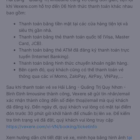
khi Vexere.com hỗ trợ đến 06 hình thức thanh toán khác nhau
bao gồm:
Thanh toán bằng tiền mặt tại các cửa hàng tiện lợi và
siêu thị gần nhà.
Thanh toán bằng thẻ thanh toán quốc tế (Visa, Master
Card, JCB).
Thanh toán bằng thẻ ATM đã đăng ký thanh toán trực
tuyến (Internet Banking).
Thanh toán bằng hình thức chuyển khoản ngân hàng.
Bên cạnh đó, quý khách cũng có thể thanh toán vé
thông qua các ví Momo, ZaloPay, AirPay, VNPay,…
Sau khi thanh toán vé xe Hải Lăng - Quảng Trị Quy Nhơn -
Bình Định limousine thành công, Vexere sẽ gửi tin nhắn/email
xác nhận thành công đến số điện thoại/email mà quý khách
đã đăng ký. Đến ngày đi, quý khách vui lòng có mặt tại điểm
đón trước 30 phút giờ khởi hành để chuẩn bị lên xe. Để kiểm
tra tình trạng vé đã đặt, quý khách vui lòng truy cập
https://vexere.com/vi-VN/booking/ticketinfo
Xem hướng dẫn chi tiết đặt vé xe, minh họa bằng hình ảnh
tại