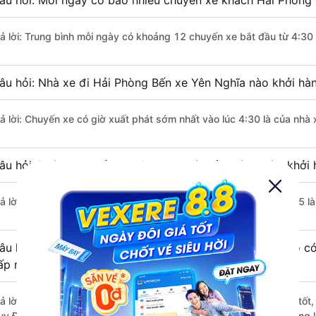
âu hỏi: Mỗi ngày có bao nhiêu chuyến xe khách Hải Phòng 
rả lời: Trung bình mỗi ngày có khoảng 12 chuyến xe bắt đầu từ 4:30
âu hỏi: Nhà xe đi Hải Phòng Bến xe Yên Nghĩa nào khởi hà
rả lời: Chuyến xe có giờ xuất phát sớm nhất vào lúc 4:30 là của nhà
âu hỏi: Nhà xe đi Bến xe Yên Nghĩa từ Hải Phòng nào khởi 
rả lời: Chuyến xe có giờ xuất phát trễ (muộn) nhất là vào lúc 17:45 
âu hỏi: Review xe đi Bến xe Yên Nghĩa từ Hải Phòng nào có 
ấp nhất?
rả lời: Những hãng xe đi Hải Phòng Bến xe Yên Nghĩa chất lượng tốt,
uy Đất Cảng đi Bến xe Yên Nghĩa từ Hải Phòng với điểm chất lượng l