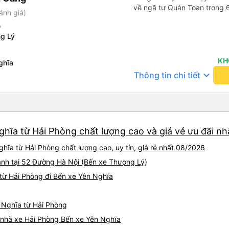
về ngã tư Quán Toan trong 6
ánh giá)
ỗ
g Lý
KH
ghĩa
keyboard_arrow_down
Thông tin chi tiết
hĩa từ Hải Phòng chất lượng cao và giá vé ưu đãi nh
hĩa từ Hải Phòng chất lượng cao, uy tín, giá rẻ nhất 08/2026
ành tại 52 Đường Hà Nội (Bến xe Thượng Lý)
từ Hải Phòng đi Bến xe Yên Nghĩa
n Nghĩa từ Hải Phòng
á nhà xe Hải Phòng Bến xe Yên Nghĩa