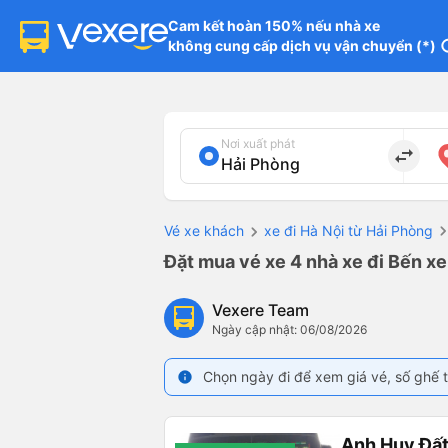
Cam kết hoàn 150% nếu nhà xe

không cung cấp dịch vụ vận chuyển (*)
in
Nơi xuất phát
import_export
Vé xe khách
xe đi Hà Nội từ Hải Phòng
Đặt mua vé xe 4 nhà xe đi Bến xe
Vexere Team
Ngày cập nhật: 06/08/2026
Chọn ngày đi để xem giá vé, số ghế t
info
Anh Huy Đấ