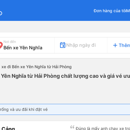
Đơn hàng của tôi
M
fo
Nơi đến
add
Nhập ngày đi
Thêm
xe đi Bến xe Yên Nghĩa từ Hải Phòng
 Yên Nghĩa từ Hải Phòng chất lượng cao và giá vé ưu
rống và ưu đãi khi đặt vé
t Cảng
Đúng là mấy anh chạy xe tro