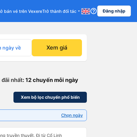
help_outline
Đăng nhập
ở bán vé trên Vexere
Trở thành đối tác
arrow_drop_down
Xem giá
 ngày về
 đãi nhất
: 12 chuyến mỗi ngày
Xem bộ lọc chuyến phổ biến
Chọn ngày
ng truyền thuyết. Đi từ Cổ Linh