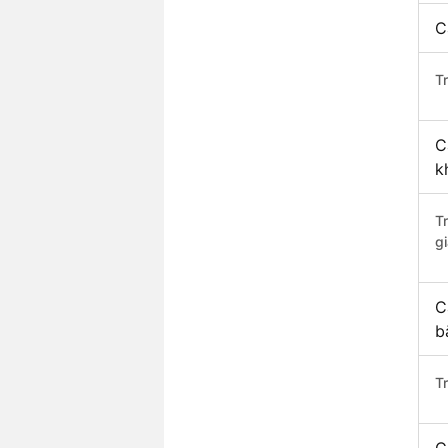
C
Tr
C
k
T
gi
C
b
T