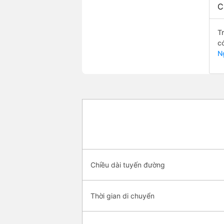
C
T
c
N
Chiều dài tuyến đường
Thời gian di chuyển