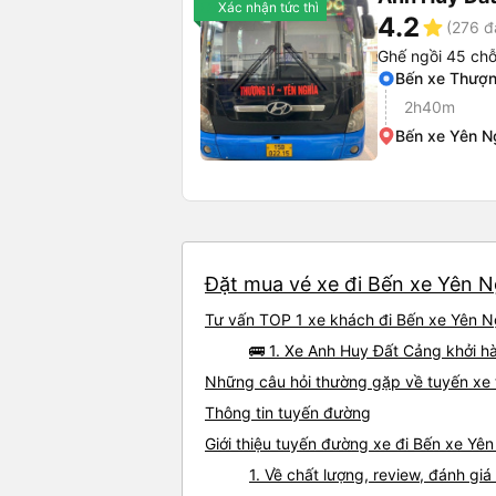
Xác nhận tức thì
4.2
star
(276 đ
Ghế ngồi 45 ch
Bến xe Thượn
2h40m
Bến xe Yên N
Đặt mua vé xe đi Bến xe Yên Ng
Tư vấn TOP 1 xe khách đi Bến xe Yên Ng
🚌 1. Xe Anh Huy Đất Cảng khởi h
Những câu hỏi thường gặp về tuyến xe 
Thông tin tuyến đường
Giới thiệu tuyến đường xe đi Bến xe Yê
1. Về chất lượng, review, đánh gi