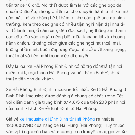
tiến từ xe 16 chỗ. Nội thất được làm lại với các ghế bọc da
chuẩn Châu Âu, không chỉ êm ái cho chuyến hành trình xa, mà
còn mát mẻ và không hề bị hầm bí như các ghế bọc da bình
thường. Kèm theo các ghế có nhiều tiện nghi hiện đại như ti-
vi, tủ lạnh mini, ổ cắm usb, đèn đọc sách, hệ thống âm thanh
cao cấp. Có vách ngăn riêng biệt giữa khoang lái và khoang
hành khách. Khoảng cách giữa các ghế ngồi rất thoải mái,
không nhồi nhét. Luôn đáp ứng được nhu cầu về sang trọng,
thoải mái và tiện nghi trong việc di chuyển.
Đây là loại xe Hải Phòng Bình Định có hỗ trợ đón/trả tận nơi
miễn phí tại nội thành Hải Phòng và nội thành Bình Định, rất
thuận tiện cho du khách.
Xe Hải Phòng Bình Định limousine tốt nhất: Xe từ Hải Phòng đi
Bình Định limousine được đánh giá chung có chất lượng Tốt
với điểm đánh giá trung bình từ 4.8/5 dựa trên 200 phản hồi
của hành khách Xe về Bình Định từ Hải Phòng.
Giá vé
xe limousine đi Bình Định từ Hải Phòng
rẻ nhất là
1200000VND của hãng xe Hải Hùng (Hải Phòng). Tùy thuộc
vào vị trí ngồi của bạn và chương trình khuyến mãi, giá vé Xe