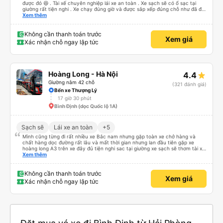
được đó 😆 . Tài xế chuyên nghiệp lái xe an toàn . Xe sạch sẽ có ổ sạc tại
giường rất tiện nghi . Xe chạy đúng giờ và được sắp xếp đúng chỗ như đã đặt
. Điểm 10 cho hoàng long đỏ 👍
Xem thêm
Không cần thanh toán trước
Xem giá
Xác nhận chỗ ngay lập tức
Hoàng Long - Hà Nội
4.4
Giường nằm 42 chỗ
(321 đánh giá)
Bến xe Thượng Lý
17 giờ 30 phút
Bình Định (dọc Quốc lộ 1A)
Sạch sẽ
Lái xe an toàn
+5
Mình cũng từng đi rất nhiều xe Bắc nam nhưng gặp toàn xe chở hàng và
chất hàng dọc đường rất lâu và mất thời gian nhưng lan đầu tiên gặp xe
hoàng long A3 trên xe đây đủ tiện nghi sac tại giường xe sạch sẽ thơm tài xế
lo xe thoải mái vui tính sẽ con ung hô nhe
Xem thêm
Không cần thanh toán trước
Xem giá
Xác nhận chỗ ngay lập tức