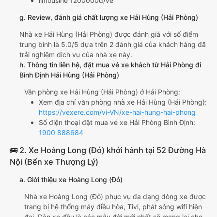
limousine 1200000đ/vé
g. Review, đánh giá chất lượng xe Hải Hùng (Hải Phòng)
Nhà xe Hải Hùng (Hải Phòng) được đánh giá với số điểm
trung bình là 5.0/5 dựa trên 2 đánh giá của khách hàng đã
trải nghiệm dịch vụ của nhà xe này.
h. Thông tin liên hệ, đặt mua vé xe khách từ Hải Phòng đi
Bình Định Hải Hùng (Hải Phòng)
Văn phòng xe Hải Hùng (Hải Phòng) ở Hải Phòng:
Xem địa chỉ văn phòng nhà xe Hải Hùng (Hải Phòng):
https://vexere.com/vi-VN/xe-hai-hung-hai-phong
Số điện thoại đặt mua vé xe Hải Phòng Bình Định:
1900 888684
🚌 2. Xe Hoàng Long (Đỏ) khởi hành tại 52 Đường Hà
Nội (Bến xe Thượng Lý)
a. Giới thiệu xe Hoàng Long (Đỏ)
Nhà xe Hoàng Long (Đỏ) phục vụ đa dạng dòng xe được
trang bị hệ thống máy điều hòa, Tivi, phát sóng wifi hiện
đại. Dàn xe đều là các mẫu đời mới nhất sẽ mang lại cho