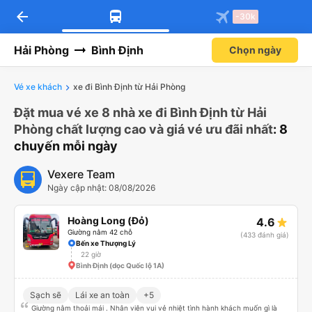
arrow_back
-30k
Hải Phòng
Bình Định
Chọn ngày
Vé xe khách
xe đi Bình Định từ Hải Phòng
Đặt mua vé xe 8 nhà xe đi Bình Định từ Hải
Phòng chất lượng cao và giá vé ưu đãi nhất
: 8
chuyến mỗi ngày
Vexere Team
Ngày cập nhật: 08/08/2026
Hoàng Long (Đỏ)
4.6
Giường nằm 42 chỗ
(433 đánh giá)
Bến xe Thượng Lý
22 giờ
Bình Định (dọc Quốc lộ 1A)
Sạch sẽ
Lái xe an toàn
+5
Giường nằm thoải mái . Nhân viên vui vẻ nhiệt tình hành khách muốn gì là