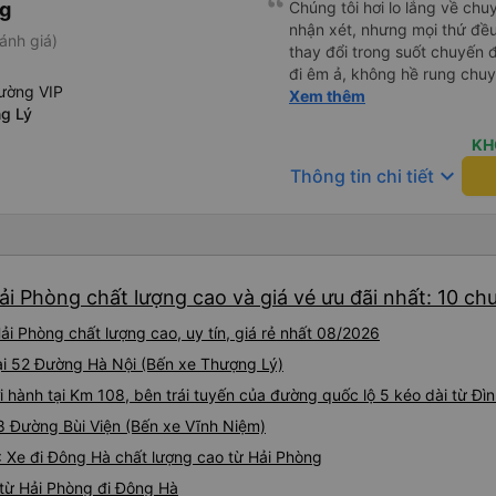
ng
Chúng tôi hơi lo lắng về chu
nhận xét, nhưng mọi thứ đều 
ánh giá)
thay đổi trong suốt chuyến đ
đi êm ả, không hề rung chuy
ường VIP
để đi vệ sinh và dừng lại để
Xem thêm
g Lý
thể hơi ngắn đối với những 
không phải là vấn đề lớn. Chú
KH
keyboard_arrow_down
Thông tin chi tiết
i Phòng chất lượng cao và giá vé ưu đãi nhất: 10 ch
i Phòng chất lượng cao, uy tín, giá rẻ nhất 08/2026
tại 52 Đường Hà Nội (Bến xe Thượng Lý)
 hành tại Km 108, bên trái tuyến của đường quốc lộ 5 kéo dài từ Đìn
18 Đường Bùi Viện (Bến xe Vĩnh Niệm)
: Xe đi Đông Hà chất lượng cao từ Hải Phòng
từ Hải Phòng đi Đông Hà