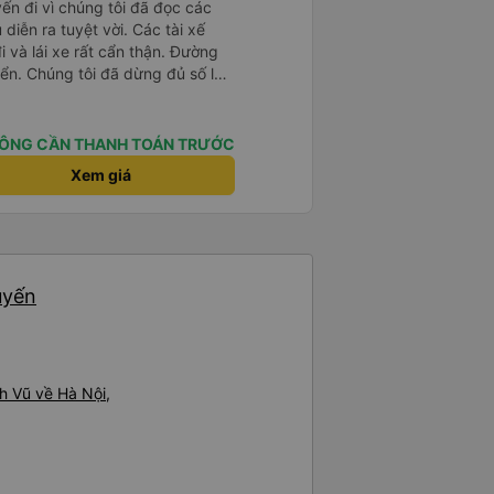
yến đi vì chúng tôi đã đọc các
diễn ra tuyệt vời. Các tài xế
i và lái xe rất cẩn thận. Đường
ển. Chúng tôi đã dừng đủ số lần
 ăn tối. Nhìn chung, ghế ngồi có
người cao trên 180 cm nhưng đó
ng tôi rất thích chuyến đi.
ÔNG CẦN THANH TOÁN TRƯỚC
Xem giá
uyến
h Vũ về Hà Nội,