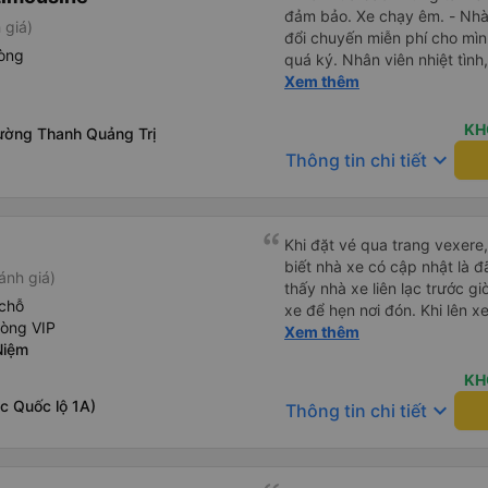
đảm bảo. Xe chạy êm. - Nhà x
 giá)
đổi chuyến miễn phí cho mìn
hòng
quá ký. Nhân viên nhiệt tình, 
Lái xe an toàn. Chu đáo, thân
Xem thêm
mái, có massage, có ổ cắm s
vẫn kịp giờ check-in sân ba
KH
ờng Thanh Quảng Trị
keyboard_arrow_down
Thông tin chi tiết
Khi đặt vé qua trang vexere, 
biết nhà xe có cập nhật là 
ánh giá)
thấy nhà xe liên lạc trước gi
chỗ
xe để hẹn nơi đón. Khi lên x
hòng VIP
trang vexere thì lúc đó nhà 
Xem thêm
Niệm
nếu nhà xe liên hệ trước để 
tránh để khách sốt ruột, lo l
KH
c Quốc lộ 1A)
keyboard_arrow_down
Thông tin chi tiết