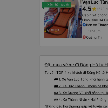
Vạn Lục Tù
Xác nhận tức thì
4.5
star
(573 đ
Cabin 24 phòng
Limousine 34 Gi
Bến xe Thượn
11h45m
Quảng Trị
Đặt mua vé xe đi Đông Hà từ Hả
Tư vấn TOP 4 xe khách đi Đông Hà từ Hả
🚌 1. Xe Vạn Lục Tùng khởi hành 
🚌 2. Xe Duy Khánh Limousine khởi
🚌 3. Xe Dương Vũ khởi hành tại 
🚌 4. Xe Thành Nhân - Hải Phòng 
Những câu hỏi thường gặp về tuyến xe 