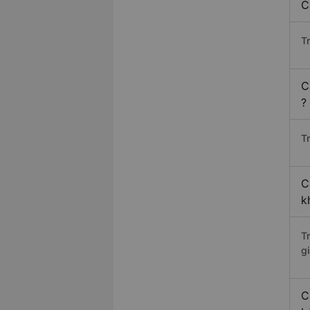
C
T
C
?
Tr
C
k
T
gi
C