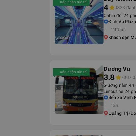
Xác nhận tức thì
4
star
(823 đánh
Cabin đôi 24 p
Đình Vũ Plaza
11h15m
Khách sạn Mư
Dương Vũ
Xác nhận tức thì
3.8
star
(367 đ
Giường nằm 44 
Limousine 24 p
Bến xe Vĩnh 
13h
Quảng Trị (Dọ