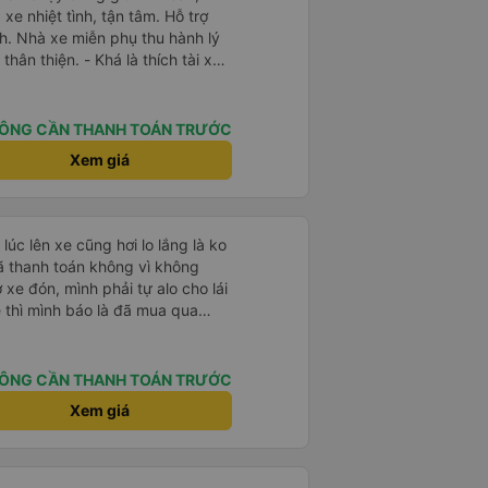
e nhiệt tình, tận tâm. Hỗ trợ
h. Nhà xe miễn phụ thu hành lý
thân thiện. - Khá là thích tài xế.
 thiện, nhiệt tình. - Xe ngồi thoải
ạc. - Giữa trời mưa bão, mình
y nên cho 5 sao.
ÔNG CẦN THANH TOÁN TRƯỚC
Xem giá
lúc lên xe cũng hơi lo lắng là ko
đã thanh toán không vì không
ờ xe đón, mình phải tự alo cho lái
e thì mình báo là đã mua qua
xe mới kiểm tra và OK. Như vậy,
xác nhận với khách là tốt nhất,
ắng.
ÔNG CẦN THANH TOÁN TRƯỚC
Xem giá