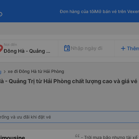
Đơn hàng của tôi
Mở bán vé trên Vexe
fo
Nơi đến
add
Nhập ngày đi
Thêm
xe đi Đông Hà từ Hải Phòng
g
à - Quảng Trị từ Hải Phòng chất lượng cao và giá vé
rống và ưu đãi khi đặt vé
Limousine
- Trời mưa bão nhưng tài xế