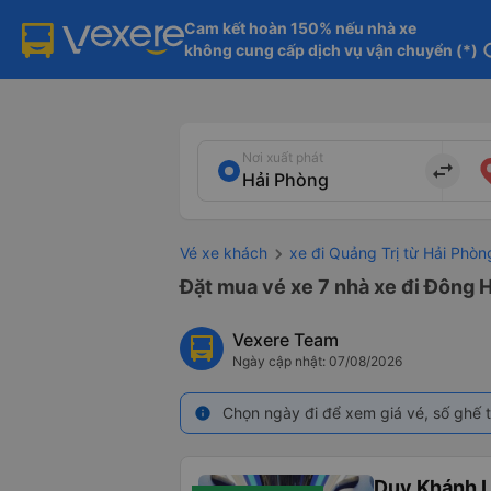
Cam kết hoàn 150% nếu nhà xe

không cung cấp dịch vụ vận chuyển (*)
in
Nơi xuất phát
import_export
Vé xe khách
xe đi Quảng Trị từ Hải Phòn
Đặt mua vé xe 7 nhà xe đi Đông H
Vexere Team
Ngày cập nhật: 07/08/2026
Chọn ngày đi để xem giá vé, số ghế t
info
Duy Khánh 