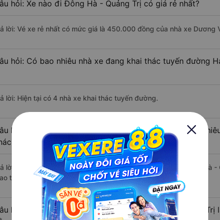
âu hỏi: Xe nào đi Đông Hà - Quảng Trị có giá rẻ nhất?
rả lời: Vé xe rẻ nhất có mức giá là 450.000 đồng của nhà xe Dương 
âu hỏi: Có bao nhiêu nhà xe đang khai thác tuyến đường H
ả lời: Hiện tại có 4 nhà xe khai thác tuyến đường.
âu hỏi: Từ Hải Phòng đi Đông Hà - Quảng Trị mất bao nhiêu
hách?
rả lời: Thời gian di chuyển bằng xe khách từ Hải Phòng đi Đông Hà -
ao thông thuận lợi.
âu hỏi: Khoảng cách từ Hải Phòng đi Đông Hà - Quảng Trị 