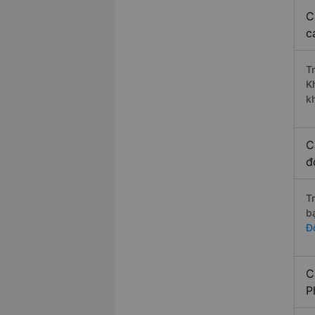
C
c
T
K
k
C
đ
T
b
Đ
C
P