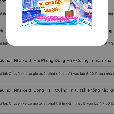
ằng xe khách?
rả lời: Đoạn đường đi Đông Hà - Quảng Trị từ Hải Phòng có chiều dà
âu hỏi: Mỗi ngày có bao nhiêu chuyến xe khách Hải Phòng 
rả lời: Trung bình mỗi ngày có khoảng 10 chuyến xe bắt đầu từ 6:00
âu hỏi: Nhà xe đi Hải Phòng Đông Hà - Quảng Trị nào khởi
rả lời: Chuyến xe có giờ xuất phát sớm nhất vào lúc 6:00 là của nhà
âu hỏi: Nhà xe đi Đông Hà - Quảng Trị từ Hải Phòng nào kh
rả lời: Chuyến xe có giờ xuất phát trễ (muộn) nhất là vào lúc 17:00 