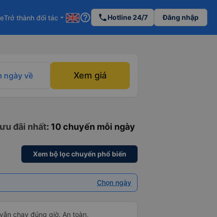
help_outline
phone
Hotline 24/7
Đăng nhập
re
Trở thành đối tác
arrow_drop_down
Xem giá
 ngày về
 ưu đãi nhất
: 10 chuyến mỗi ngày
Xem bộ lọc chuyến phổ biến
Chọn ngày
 vẫn chạy đúng giờ. An toàn,