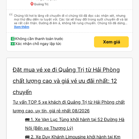
Quảng Trị
Chúng tôi hơi lo lắng về chuyến đi vì chúng tôi đã đọc các nhận xét, nhưng
mọi thứ đều diễn ra tuyệt vời. Các tài xế thay đổi trong suốt chuyến đi và lái
xe rất cẩn thận. Đường đi êm ả, không hề rung chuyển. Chúng tôi đã dừng
đủ số lần để đi vệ sinh và dừng lại để ăn tối. Nhìn chung, ghế ngồi có thể hơi
Xem thêm
ngắn đối với những người cao trên 180 cm nhưng đó không phải là vấn đề
lớn. Chúng tôi rất thích chuyến đi.
Không cần thanh toán trước
Xem giá
Xác nhận chỗ ngay lập tức
Đặt mua vé xe đi Quảng Trị từ Hải Phòng
chất lượng cao và giá vé ưu đãi nhất: 12
chuyến
Tư vấn TOP 5 xe khách đi Quảng Trị từ Hải Phòng chất
lượng cao, uy tín, giá rẻ nhất 08/2026
🚌 1. Xe Vạn Lục Tùng khởi hành tại 52 Đường Hà
Nội (Bến xe Thượng Lý)
🚌 2. Xe Duy Khánh Limousine khởi hành tại Km