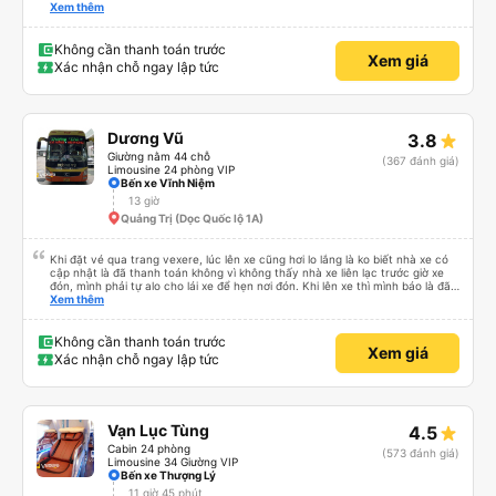
thích tài xế. Lái xe an toàn. Chu đáo, thân thiện, nhiệt tình. - Xe ngồi thoải
Xem thêm
mái, có massage, có ổ cắm sạc. - Giữa trời mưa bão, mình vẫn kịp giờ
check-in sân bay nên cho 5 sao.
Không cần thanh toán trước
Xem giá
Xác nhận chỗ ngay lập tức
Dương Vũ
3.8
Giường nằm 44 chỗ
(367 đánh giá)
Limousine 24 phòng VIP
Bến xe Vĩnh Niệm
13 giờ
Quảng Trị (Dọc Quốc lộ 1A)
Khi đặt vé qua trang vexere, lúc lên xe cũng hơi lo lắng là ko biết nhà xe có
cập nhật là đã thanh toán không vì không thấy nhà xe liên lạc trước giờ xe
đón, mình phải tự alo cho lái xe để hẹn nơi đón. Khi lên xe thì mình báo là đã
mua qua trang vexere thì lúc đó nhà xe mới kiểm tra và OK. Như vậy, nếu
Xem thêm
nhà xe liên hệ trước để xác nhận với khách là tốt nhất, tránh để khách sốt
ruột, lo lắng.
Không cần thanh toán trước
Xem giá
Xác nhận chỗ ngay lập tức
Vạn Lục Tùng
4.5
Cabin 24 phòng
(573 đánh giá)
Limousine 34 Giường VIP
Bến xe Thượng Lý
11 giờ 45 phút