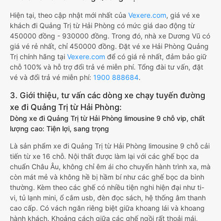
Hiện tại, theo cập nhật mới nhất của
Vexere.com
, giá vé xe
khách đi Quảng Trị từ Hải Phòng có mức giá dao động từ
450000 đồng - 930000 đồng. Trong đó, nhà xe Dương Vũ có
giá vé rẻ nhất, chỉ 450000 đồng. Đặt vé xe Hải Phòng Quảng
Trị chính hãng tại
Vexere.com
để có giá rẻ nhất, đảm bảo giữ
chỗ 100% và hỗ trợ đổi trả vé miễn phí. Tổng đài tư vấn, đặt
vé và đổi trả vé miễn phí:
1900 888684
.
3. Giới thiệu, tư vấn các dòng xe chạy tuyến đường
xe đi Quảng Trị từ Hải Phòng:
Dòng xe đi Quảng Trị từ Hải Phòng limousine 9 chỗ vip, chất
lượng cao: Tiện lợi, sang trọng
Là sản phẩm xe đi Quảng Trị từ Hải Phòng limousine 9 chỗ cải
tiến từ xe 16 chỗ. Nội thất được làm lại với các ghế bọc da
chuẩn Châu Âu, không chỉ êm ái cho chuyến hành trình xa, mà
còn mát mẻ và không hề bị hầm bí như các ghế bọc da bình
thường. Kèm theo các ghế có nhiều tiện nghi hiện đại như ti-
vi, tủ lạnh mini, ổ cắm usb, đèn đọc sách, hệ thống âm thanh
cao cấp. Có vách ngăn riêng biệt giữa khoang lái và khoang
hành khách. Khoảng cách giữa các ghế ngồi rất thoải mái,