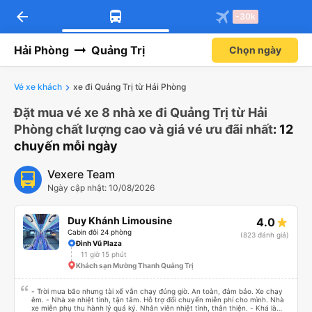
arrow_back
-30k
Hải Phòng
Quảng Trị
Chọn ngày
Vé xe khách
xe đi Quảng Trị từ Hải Phòng
Đặt mua vé xe 8 nhà xe đi Quảng Trị từ Hải
Phòng chất lượng cao và giá vé ưu đãi nhất
: 12
chuyến mỗi ngày
Vexere Team
Ngày cập nhật: 10/08/2026
Duy Khánh Limousine
4.0
Cabin đôi 24 phòng
(823 đánh giá)
Đình Vũ Plaza
11 giờ 15 phút
Khách sạn Mường Thanh Quảng Trị
- Trời mưa bão nhưng tài xế vẫn chạy đúng giờ. An toàn, đảm bảo. Xe chạy
êm. - Nhà xe nhiệt tình, tận tâm. Hỗ trợ đổi chuyến miễn phí cho mình. Nhà
xe miễn phụ thu hành lý quá ký. Nhân viên nhiệt tình, thân thiện. - Khá là