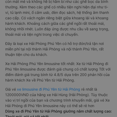
còn mát mẻ và không hề bị hầm bí như các ghế bọc da bình
thường. Kèm theo các ghế có nhiều tiện nghi hiện đại như ti-
vi, tủ lạnh mini, ổ cắm usb, đèn đọc sách, hệ thống âm thanh
cao cấp. Có vách ngăn riêng biệt giữa khoang lái và khoang
hành khách. Khoảng cách giữa các ghế ngồi rất thoải mái,
không nhồi nhét. Luôn đáp ứng được nhu cầu về sang trọng,
thoải mái và tiện nghi trong việc di chuyển.
Đây là loại xe Hải Phòng Phú Yên có hỗ trợ đón/trả tận nơi
miễn phí tại nội thành Hải Phòng và nội thành Phú Yên, rất
thuận tiện cho du khách.
Xe Hải Phòng Phú Yên limousine tốt nhất: Xe từ Hải Phòng đi
Phú Yên limousine được đánh giá chung có chất lượng Tốt với
điểm đánh giá trung bình từ 4.8/5 dựa trên 200 phản hồi của
hành khách Xe về Phú Yên từ Hải Phòng.
Giá vé
xe limousine đi Phú Yên từ Hải Phòng
rẻ nhất là
1200000VND của hãng xe Hải Hùng (Hải Phòng). Tùy thuộc
vào vị trí ngồi của bạn và chương trình khuyến mãi, giá vé Xe
Hải Phòng đi Phú Yên limousine này có thể sẽ rẻ hơn
Dòng xe đi Phú Yên từ Hải Phòng giường nằm chất lượng cao:
Thoải mái, giá cả tốt nhất