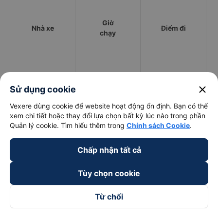
Giờ
Nhà xe
Điểm đi
chạy
Hải Hùng (Hải
Bến xe Thượng
5
close
Sử dụng cookie
05:00 - 05:30
Phòng)
Lý
A
Vexere dùng cookie để website hoạt động ổn định. Bạn có thể
Hoàng Long (Đỏ)
06:30 - 06:30
52 Đường Hà Nội
Q
xem chi tiết hoặc thay đổi lựa chọn bất kỳ lúc nào trong phần
Quản lý cookie. Tìm hiểu thêm trong
Chính sách Cookie
.
Tân Aba
07:00 - 09:00
52 Đường Hà Nội
Q
Chấp nhận tất cả
Hoàng Long - Hà
09:00 - 09:00
52 Đường Hà Nội
Q
Nội
Tùy chọn cookie
Thành Nhân -
Số 52 Đường Hà
N
06:00 - 07:30
Từ chối
Hải Phòng
Nội
H