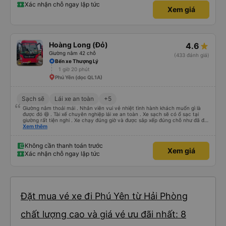
Xác nhận chỗ ngay lập tức
Xem giá
Hoàng Long (Đỏ)
4.6
Giường nằm 42 chỗ
(433 đánh giá)
Bến xe Thượng Lý
1 giờ 20 phút
Phú Yên (dọc QL1A)
Sạch sẽ
Lái xe an toàn
+5
Giường nằm thoải mái . Nhân viên vui vẻ nhiệt tình hành khách muốn gì là
được đó 😆 . Tài xế chuyên nghiệp lái xe an toàn . Xe sạch sẽ có ổ sạc tại
giường rất tiện nghi . Xe chạy đúng giờ và được sắp xếp đúng chỗ như đã đặt
. Điểm 10 cho hoàng long đỏ 👍
Xem thêm
Không cần thanh toán trước
Xem giá
Xác nhận chỗ ngay lập tức
Đặt mua vé xe đi Phú Yên từ Hải Phòng
chất lượng cao và giá vé ưu đãi nhất: 8