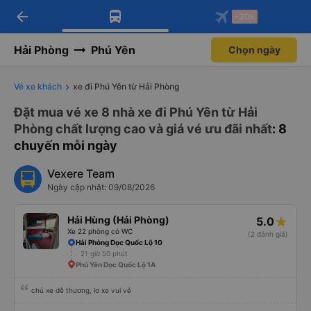
arrow_back
Tải app Vexere ngay!
Tải app Vexere
-30k
Mở app
Mở app
Nhận ưu đãi thành viên độc
-30k/ghế khi đặt vé máy bay qua
quyền
app
Hải Phòng
Phú Yên
Chọn ngày
Vé xe khách
xe đi Phú Yên từ Hải Phòng
Đặt mua vé xe 8 nhà xe đi Phú Yên từ Hải
Phòng chất lượng cao và giá vé ưu đãi nhất
: 8
chuyến mỗi ngày
Vexere Team
Ngày cập nhật: 09/08/2026
Hải Hùng (Hải Phòng)
5.0
Xe 22 phòng có WC
(2 đánh giá)
Hải Phòng Dọc Quốc Lộ 10
21 giờ 50 phút
Phú Yên Dọc Quốc Lộ 1A
chủ xe dễ thương, lơ xe vui vẻ