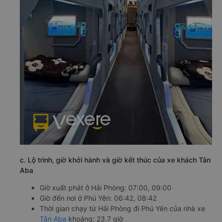
c. Lộ trình, giờ khởi hành và giờ kết thúc của xe khách Tân
Aba
Giờ xuất phát ở Hải Phòng: 07:00, 09:00
Giờ đến nơi ở Phú Yên: 06:42, 08:42
Thời gian chạy từ Hải Phòng đi Phú Yên của nhà xe
Tân Aba
khoảng: 23.7 giờ