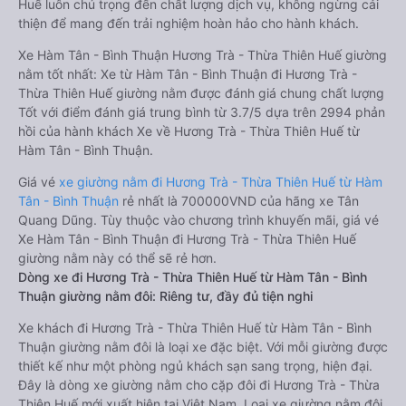
Huế luôn chú trọng đến chất lượng dịch vụ, không ngừng cải
thiện để mang đến trải nghiệm hoàn hảo cho hành khách.
Xe Hàm Tân - Bình Thuận Hương Trà - Thừa Thiên Huế giường
nằm tốt nhất: Xe từ Hàm Tân - Bình Thuận đi Hương Trà -
Thừa Thiên Huế giường nằm được đánh giá chung chất lượng
Tốt với điểm đánh giá trung bình từ 3.7/5 dựa trên 2994 phản
hồi của hành khách Xe về Hương Trà - Thừa Thiên Huế từ
Hàm Tân - Bình Thuận.
Giá vé
xe giường nằm đi Hương Trà - Thừa Thiên Huế từ Hàm
Tân - Bình Thuận
rẻ nhất là 700000VND của hãng xe Tân
Quang Dũng. Tùy thuộc vào chương trình khuyến mãi, giá vé
Xe Hàm Tân - Bình Thuận đi Hương Trà - Thừa Thiên Huế
giường nằm này có thể sẽ rẻ hơn.
Dòng xe đi Hương Trà - Thừa Thiên Huế từ Hàm Tân - Bình
Thuận giường nằm đôi: Riêng tư, đầy đủ tiện nghi
Xe khách đi Hương Trà - Thừa Thiên Huế từ Hàm Tân - Bình
Thuận giường nằm đôi là loại xe đặc biệt. Với mỗi giường được
thiết kế như một phòng ngủ khách sạn sang trọng, hiện đại.
Đây là dòng xe giường nằm cho cặp đôi đi Hương Trà - Thừa
Thiên Huế mới xuất hiện tại Việt Nam. Loại xe giường nằm đôi