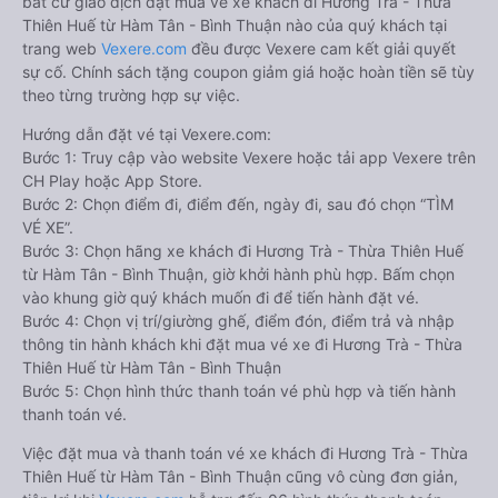
bất cứ giao dịch đặt mua vé xe khách đi Hương Trà - Thừa
Thiên Huế từ Hàm Tân - Bình Thuận nào của quý khách tại
trang web
Vexere.com
đều được Vexere cam kết giải quyết
sự cố. Chính sách tặng coupon giảm giá hoặc hoàn tiền sẽ tùy
theo từng trường hợp sự việc.
Hướng dẫn đặt vé tại Vexere.com:
Bước 1: Truy cập vào website Vexere hoặc tải app Vexere trên
CH Play hoặc App Store.
Bước 2: Chọn điểm đi, điểm đến, ngày đi, sau đó chọn “TÌM
VÉ XE”.
Bước 3: Chọn hãng xe khách đi Hương Trà - Thừa Thiên Huế
từ Hàm Tân - Bình Thuận, giờ khởi hành phù hợp. Bấm chọn
vào khung giờ quý khách muốn đi để tiến hành đặt vé.
Bước 4: Chọn vị trí/giường ghế, điểm đón, điểm trả và nhập
thông tin hành khách khi đặt mua vé xe đi Hương Trà - Thừa
Thiên Huế từ Hàm Tân - Bình Thuận
Bước 5: Chọn hình thức thanh toán vé phù hợp và tiến hành
thanh toán vé.
Việc đặt mua và thanh toán vé xe khách đi Hương Trà - Thừa
Thiên Huế từ Hàm Tân - Bình Thuận cũng vô cùng đơn giản,