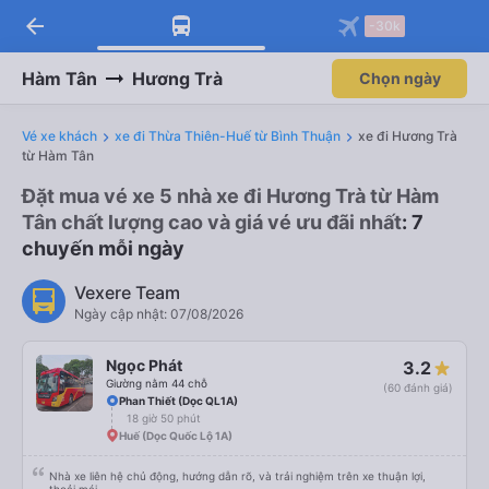
arrow_back
-30k
Hàm Tân
Hương Trà
Chọn ngày
Vé xe khách
xe đi Thừa Thiên-Huế từ Bình Thuận
xe đi Hương Trà
từ Hàm Tân
Đặt mua vé xe 5 nhà xe đi Hương Trà từ Hàm
Tân chất lượng cao và giá vé ưu đãi nhất
: 7
chuyến mỗi ngày
Vexere Team
Ngày cập nhật: 07/08/2026
Ngọc Phát
3.2
Giường nằm 44 chỗ
(60 đánh giá)
Phan Thiết (Dọc QL1A)
18 giờ 50 phút
Huế (Dọc Quốc Lộ 1A)
Nhà xe liên hệ chủ động, hướng dẫn rõ, và trải nghiệm trên xe thuận lợi,