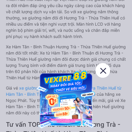
ra đời nhằm đáp ứng yêu cầu ngày càng cao của khách hàng
về chất lượng dịch vụ vận tải. So với xe giường nằm thông
thường, xe giường nằm đôi đi Hương Trà - Thừa Thiên Huế có
nhiều ưu điểm và tiện nghi vượt trội. Màn hình LCD với hàng
nghìn bộ phim giải trí, wifi, và nước uống và chăn đắp miễn
phí phục vụ hành khách suốt hành trình.
Xe Hàm Tân - Bình Thuận Hương Trà - Thừa Thiên Huế giường
nằm đôi tốt nhất: Xe từ Hàm Tân - Bình Thuận đi Hương Trà -
Thừa Thiên Huế giường nằm đôi được đánh giá chung có chất
lượng Trung bình với điểm đánh giá trung bình từ 3.2/5 dựa
trên 60 phản hồi của hành khách Xe về Hương Trà - Thừa
Thiên Huế từ Hàm Tân - Bình Thuận.
Giá vé
xe giường nằm đôi đi Hương Trà - Thừa Thiên Huế từ
Hàm Tân - Bình Thuận
rẻ nhất là 1260000VND của hãng xe
Ngọc Phát. Tùy thuộc vào chương trình khuyến mãi, giá vé Xe
Hàm Tân - Bình Thuận đi Hương Trà - Thừa Thiên Huế giường
nằm đôi này có thể sẽ rẻ hơn.
Tư vấn TOP 2 xe khách đi Hương Trà -