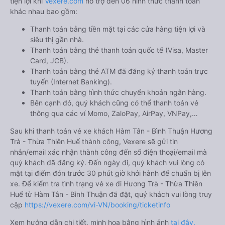
tiện lợi khi
Vexere.com
hỗ trợ đến 06 hình thức thanh toán
khác nhau bao gồm:
Thanh toán bằng tiền mặt tại các cửa hàng tiện lợi và
siêu thị gần nhà.
Thanh toán bằng thẻ thanh toán quốc tế (Visa, Master
Card, JCB).
Thanh toán bằng thẻ ATM đã đăng ký thanh toán trực
tuyến (Internet Banking).
Thanh toán bằng hình thức chuyển khoản ngân hàng.
Bên cạnh đó, quý khách cũng có thể thanh toán vé
thông qua các ví Momo, ZaloPay, AirPay, VNPay,…
Sau khi thanh toán vé xe khách Hàm Tân - Bình Thuận Hương
Trà - Thừa Thiên Huế thành công, Vexere sẽ gửi tin
nhắn/email xác nhận thành công đến số điện thoại/email mà
quý khách đã đăng ký. Đến ngày đi, quý khách vui lòng có
mặt tại điểm đón trước 30 phút giờ khởi hành để chuẩn bị lên
xe. Để kiểm tra tình trạng vé xe đi Hương Trà - Thừa Thiên
Huế từ Hàm Tân - Bình Thuận đã đặt, quý khách vui lòng truy
cập
https://vexere.com/vi-VN/booking/ticketinfo
Xem hướng dẫn chi tiết, minh họa bằng hình ảnh
tại đây.