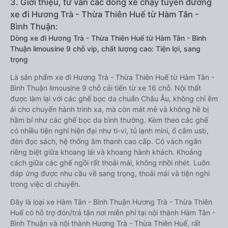
3. Giới thiệu, tư vấn các dòng xe chạy tuyến đường
xe đi Hương Trà - Thừa Thiên Huế từ Hàm Tân -
Bình Thuận:
Dòng xe đi Hương Trà - Thừa Thiên Huế từ Hàm Tân - Bình
Thuận limousine 9 chỗ vip, chất lượng cao: Tiện lợi, sang
trọng
Là sản phẩm xe đi Hương Trà - Thừa Thiên Huế từ Hàm Tân -
Bình Thuận limousine 9 chỗ cải tiến từ xe 16 chỗ. Nội thất
được làm lại với các ghế bọc da chuẩn Châu Âu, không chỉ êm
ái cho chuyến hành trình xa, mà còn mát mẻ và không hề bị
hầm bí như các ghế bọc da bình thường. Kèm theo các ghế
có nhiều tiện nghi hiện đại như ti-vi, tủ lạnh mini, ổ cắm usb,
đèn đọc sách, hệ thống âm thanh cao cấp. Có vách ngăn
riêng biệt giữa khoang lái và khoang hành khách. Khoảng
cách giữa các ghế ngồi rất thoải mái, không nhồi nhét. Luôn
đáp ứng được nhu cầu về sang trọng, thoải mái và tiện nghi
trong việc di chuyển.
Đây là loại xe Hàm Tân - Bình Thuận Hương Trà - Thừa Thiên
Huế có hỗ trợ đón/trả tận nơi miễn phí tại nội thành Hàm Tân -
Bình Thuận và nội thành Hương Trà - Thừa Thiên Huế, rất