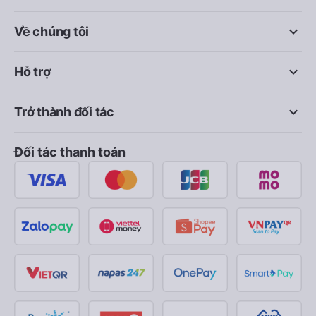
keyboard_arrow_down
Về chúng tôi
keyboard_arrow_down
Hỗ trợ
keyboard_arrow_down
Trở thành đối tác
Đối tác thanh toán