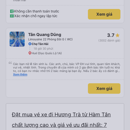
thoải mái
Không cần thanh toán trước
Xem giá
Xác nhận chỗ ngay lập tức
Tân Quang Dũng
3.7
Limousine 22 Phòng Đôi G ( WC)
(3002 đánh giá)
Chợ Tân Hải
18 giờ 30 phút
Huế (Dọc Quốc Lộ 1A)
Các bạn nữ lễ tân xinh iu. Các anh, chú, bác VP ĐH vui tính, quan tâm khách,
vui vẻ, nhiệt tình. Trong chuyến đi của mình có 2 gia đình bác lớn tuổi nc khá
to, có bạn nv nhắc nhở thì 2 bác mắng lại bạn ấy. Nếu 2 bác ấy có đánh giá
xấu thì mình ngược lại nha. Bạn ấy nhắc nhở rất đúng. 2 bác nói rất to. To
Xem thêm
đến lỗi mình ngủ còn mơ được câu chuyện các bác nói với nhau xuất hiện
trong giấc mơ của mình luôn. Nên nếu bạn ấy bị phản ánh thì đừng trừ lương
bạn ấy nha. Nếu bạn ấy bị trừ thì bảo bạn ấy liên hệ sđt của mình, mình hỗ
Xem giá
trợ ạ. Số mình đuôi 666, chuyến ĐH-NT ngày 16/1. À các bạn nữ lễ tân xinh
iu còn đổi cho mình phòng đơn sang đôi xong còn note là (một mình) yêu
luôn. Nhưng phòng đôi mà nằm một thì mỗi lần xe rẽ 1 cái là ✈️ Ít đi xe khách
nhưng đủ để đánh giá 10/10.
Đặt mua vé xe đi Hương Trà từ Hàm Tân
chất lượng cao và giá vé ưu đãi nhất: 7