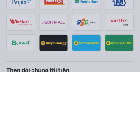
Theo dõi chúng tôi trên
Facebook
Tiktok
Youtube
Công ty TNHH Thương Mại Dịch Vụ Vexere
Địa chỉ đăng ký kinh doanh: 8C Chữ Đồng Tử, Phường Tân
Sơn Nhất, TP. Hồ Chí Minh, Việt Nam
Địa chỉ
:
Lầu 2, toà nhà H3 Circo Hoàng Diệu, 384 Hoàng Diệu,
Phường Khánh Hội, TP Hồ Chí Minh, Việt Nam
Tầng 3, toà nhà 101 Láng Hạ, 101 Láng Hạ, Phường Láng, TP.
Hà Nội, Việt Nam