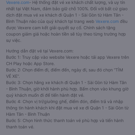
Vexere.com
- Hệ thống đặt vé xe khách chất lượng, và uy tín
nhất tại Việt Nam, đảm bảo giữ chỗ 100%. Đối với bất cứ giao
dịch đặt mua vé xe khách đi Quận 1 - Sài Gòn từ Hàm Tân -
Bình Thuận nào của quý khách tại trang web
Vexere.com
đều
được Vexere cam kết giải quyết sự cố. Chính sách tặng
coupon giảm giá hoặc hoàn tiền sẽ tùy theo từng trường hợp
sự việc.
Hướng dẫn đặt vé tại Vexere.com:
Bước 1: Truy cập vào website Vexere hoặc tải app Vexere trên
CH Play hoặc App Store.
Bước 2: Chọn điểm đi, điểm đến, ngày đi, sau đó chọn “TÌM
VÉ XE”.
Bước 3: Chọn hãng xe khách đi Quận 1 - Sài Gòn từ Hàm Tân
- Bình Thuận, giờ khởi hành phù hợp. Bấm chọn vào khung giờ
quý khách muốn đi để tiến hành đặt vé.
Bước 4: Chọn vị trí/giường ghế, điểm đón, điểm trả và nhập
thông tin hành khách khi đặt mua vé xe đi Quận 1 - Sài Gòn từ
Hàm Tân - Bình Thuận
Bước 5: Chọn hình thức thanh toán vé phù hợp và tiến hành
thanh toán vé.