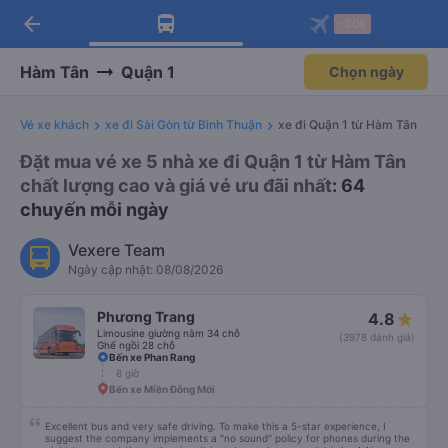
arrow_back
Tải app Vexere ngay!
Tải app Vexere
-30k
Mở app
Mở app
Nhận ưu đãi thành viên độc
-30k/ghế khi đặt vé máy bay qua
quyền
app
Hàm Tân
Quận 1
Chọn ngày
Vé xe khách
xe đi Sài Gòn từ Bình Thuận
xe đi Quận 1 từ Hàm Tân
Đặt mua vé xe 5 nhà xe đi Quận 1 từ Hàm Tân
chất lượng cao và giá vé ưu đãi nhất
: 64
chuyến mỗi ngày
Vexere Team
Ngày cập nhật: 08/08/2026
Phương Trang
4.8
Limousine giường nằm 34 chỗ
(3978 đánh giá)
Ghế ngồi 28 chỗ
Bến xe Phan Rang
8 giờ
Bến xe Miền Đông Mới
Excellent bus and very safe driving. To make this a 5-star experience, I
suggest the company implements a "no sound" policy for phones during the