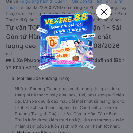
Giá vé
xe giường nằm đi Quận 1 - Sài Gòn từ Hàm Tân - Bình
Thuận
rẻ nhất là 220000VND của hãng xe Phương Trang. Tùy
thuộc vào chương trình khuyến mãi, giá vé Xe Hàm Tân - Bình
Thuận đi Quận 1 - Sài Gòn giường nằm này có thể sẽ rẻ hơn.
Tư vấn TOP 2 xe khách đi Quận 1 - Sài
Gòn từ Hàm Tân - Bình Thuận chất
lượng cao, uy tín, giá rẻ nhất 08/2026
null
🚌 1. Xe Phương Trang khởi hành tại undefined (Bến
xe Phan Rang)
a. Giới thiệu xe Phương Trang
Nhà xe Phương Trang phục vụ đa dạng dòng xe được
trang bị hệ thống máy điều hòa, Tivi, phát sóng wifi hiện
đại. Dàn xe đều là các mẫu đời mới nhất sẽ mang lại cho
hành khách sự thoải mái, êm dịu. Các thiết bị trên xe
Phương Trang đi Quận 1 - Sài Gòn từ Hàm Tân - Bình
Thuận luôn được kiểm tra định kỳ, vệ sinh thường xuyên
nhằm đảm bảo xe luôn sạch mới và vận hành tốt nhất.
b. Hình ảnh xe Phương Trang