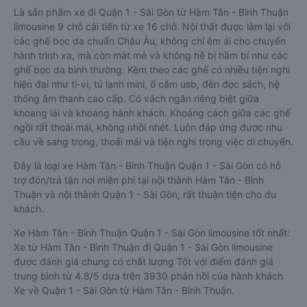
Là sản phẩm xe đi Quận 1 - Sài Gòn từ Hàm Tân - Bình Thuận
limousine 9 chỗ cải tiến từ xe 16 chỗ. Nội thất được làm lại với
các ghế bọc da chuẩn Châu Âu, không chỉ êm ái cho chuyến
hành trình xa, mà còn mát mẻ và không hề bị hầm bí như các
ghế bọc da bình thường. Kèm theo các ghế có nhiều tiện nghi
hiện đại như ti-vi, tủ lạnh mini, ổ cắm usb, đèn đọc sách, hệ
thống âm thanh cao cấp. Có vách ngăn riêng biệt giữa
khoang lái và khoang hành khách. Khoảng cách giữa các ghế
ngồi rất thoải mái, không nhồi nhét. Luôn đáp ứng được nhu
cầu về sang trọng, thoải mái và tiện nghi trong việc di chuyển.
Đây là loại xe Hàm Tân - Bình Thuận Quận 1 - Sài Gòn có hỗ
trợ đón/trả tận nơi miễn phí tại nội thành Hàm Tân - Bình
Thuận và nội thành Quận 1 - Sài Gòn, rất thuận tiện cho du
khách.
Xe Hàm Tân - Bình Thuận Quận 1 - Sài Gòn limousine tốt nhất:
Xe từ Hàm Tân - Bình Thuận đi Quận 1 - Sài Gòn limousine
được đánh giá chung có chất lượng Tốt với điểm đánh giá
trung bình từ 4.8/5 dựa trên 3930 phản hồi của hành khách
Xe về Quận 1 - Sài Gòn từ Hàm Tân - Bình Thuận.