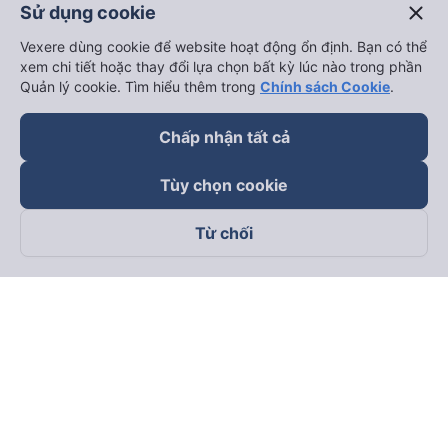
close
Sử dụng cookie
Vexere dùng cookie để website hoạt động ổn định. Bạn có thể
xem chi tiết hoặc thay đổi lựa chọn bất kỳ lúc nào trong phần
Quản lý cookie. Tìm hiểu thêm trong
Chính sách Cookie
.
Chấp nhận tất cả
Tùy chọn cookie
Từ chối
Theo dõi chúng tôi trên
Facebook
Tiktok
Youtube
Công ty TNHH Thương Mại Dịch Vụ Vexere
Địa chỉ đăng ký kinh doanh: 8C Chữ Đồng Tử, Phường Tân
Sơn Nhất, TP. Hồ Chí Minh, Việt Nam
Địa chỉ
:
Lầu 2, toà nhà H3 Circo Hoàng Diệu, 384 Hoàng Diệu,