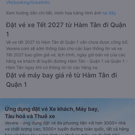
VN/booking/ticketinfo
Xem hướng dẫn chi tiết, minh họa bằng hình ảnh
tại đây.
Đặt vé xe Tết 2027 từ Hàm Tân đi Quận
1
Vé xe tết 2027 từ Hàm Tân đi Quận 1 vẫn chưa được công bố.
Vexere.com sẽ sớm thông báo cho các bạn thông tin vé xe
Tết 2027 bao gồm giá vé, lịch trình, ngày giờ bán vé của các
hãng xe khách đi tuyến đường Hàm Tân - Quận 1 và Quận 1 -
Hàm Tân ngay khi có thông tin từ các hãng xe.
Đặt vé máy bay giá rẻ từ Hàm Tân đi
Quận 1
Ứng dụng đặt vé Xe khách, Máy bay,
Tàu hoả và Thuê xe
Vexere - ứng dụng đặt vé đa phương tiện với hơn 3000+ nhà
xe chất lượng cao, 5000+ tuyến đường toàn quốc, tất cả hãng
bay và hãng tàu cùng dịch vụ thuê xe máy, xe du lịch phủ