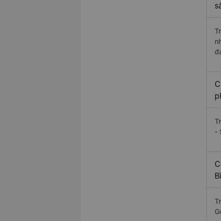
s
T
n
đ
C
p
T
- 
C
B
T
G