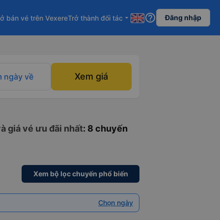
help_outline
Đăng nhập
ở bán vé trên Vexere
Trở thành đối tác
arrow_drop_down
Xem giá
 ngày về
à giá vé ưu đãi nhất
: 8 chuyến
Xem bộ lọc chuyến phổ biến
Chọn ngày