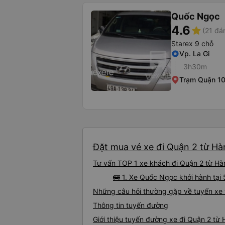
Quốc Ngọc
4.6
star
(21 đá
Starex 9 chỗ
Vp. La Gi
3h30m
Trạm Quận 1
Đặt mua vé xe đi Quận 2 từ Hà
Tư vấn TOP 1 xe khách đi Quận 2 từ Hàm
🚌 1. Xe Quốc Ngọc khởi hành tại
Những câu hỏi thường gặp về tuyến xe 
Thông tin tuyến đường
Giới thiệu tuyến đường xe đi Quận 2 từ