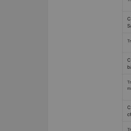
C
S
Tr
C
b
T
m
C
c
T