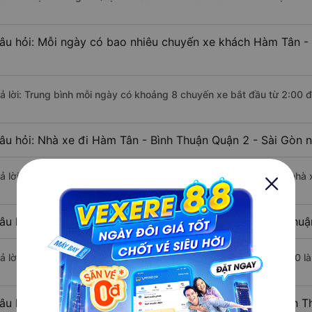
âu hỏi: Mỗi ngày có bao nhiêu chuyến xe khách Hàm Tân - 
rả lời: Trung bình mỗi ngày có khoảng 8 chuyến xe bắt đầu từ 2:00 
âu hỏi: Nhà xe đi Hàm Tân - Bình Thuận Quận 2 - Sài Gòn 
rả lời: Chuyến xe có giờ xuất phát sớm nhất vào lúc 2:00 là của nhà
âu hỏi: Nhà xe đi Quận 2 - Sài Gòn từ Hàm Tân - Bình Thuậ
rả lời: Chuyến xe có giờ xuất phát trễ (muộn) nhất là vào lúc 14:00 
âu hỏi: Review xe đi Quận 2 - Sài Gòn từ Hàm Tân - Bình T