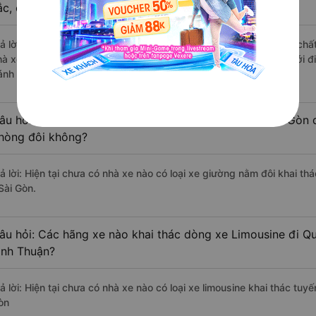
ắc, cao cấp nhất?
rả lời: Những hãng xe đi Hàm Tân - Bình Thuận Quận 2 - Sài Gòn chất 
hà xe Quốc Ngọc đi Quận 2 - Sài Gòn từ Hàm Tân - Bình Thuận với đi
ánh giá của khách hàng).
âu hỏi: Có loại xe Hàm Tân - Bình Thuận Quận 2 - Sài Gòn 
hòng đôi không?
rả lời: Hiện tại chưa có nhà xe nào có loại xe giường nằm đôi khai t
Sài Gòn.
âu hỏi: Các hãng xe nào khai thác dòng xe Limousine đi Q
ình Thuận?
rả lời: Hiện tại chưa có nhà xe nào có loại xe limousine khai thác tu
òn