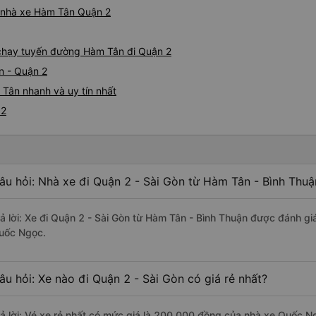
iá nhà xe Hàm Tân Quận 2
e chạy tuyến đường Hàm Tân đi Quận 2
n - Quận 2
Tân nhanh và uy tín nhất
 2
âu hỏi: Nhà xe đi Quận 2 - Sài Gòn từ Hàm Tân - Bình Thuậ
rả lời: Xe đi Quận 2 - Sài Gòn từ Hàm Tân - Bình Thuận được đánh gi
uốc Ngọc.
âu hỏi: Xe nào đi Quận 2 - Sài Gòn có giá rẻ nhất?
rả lời: Vé xe rẻ nhất có mức giá là 200.000 đồng của nhà xe Quốc N