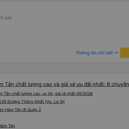
nh giá)
0
keyboard_arrow_down
Thông tin chi tiết
m Tân chất lượng cao và giá vé ưu đãi nhất: 8 chuyế
 Tân chất lượng cao, uy tín, giá rẻ nhất 08/2026
 529 Đường Thống Nhất (Vp. La Gi)
từ Hàm Tân đi Quận 2
 Hàm Tân