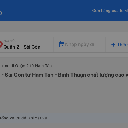
Đơn hàng của tôi
M
fo
Nơi đến
add
Nhập ngày đi
Thêm
xe đi Quận 2 từ Hàm Tân
 - Sài Gòn từ Hàm Tân - Bình Thuận chất lượng cao v
rống và ưu đãi khi đặt vé