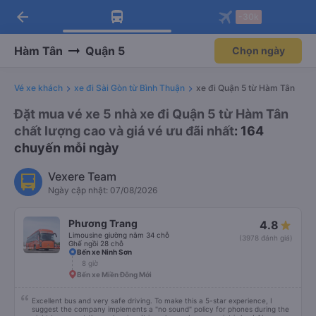
arrow_back
Tải app Vexere ngay!
Tải app Vexere
-30k
Mở app
Mở app
Nhận ưu đãi thành viên độc
-30k/ghế khi đặt vé máy bay qua
quyền
app
Hàm Tân
Quận 5
Chọn ngày
Vé xe khách
xe đi Sài Gòn từ Bình Thuận
xe đi Quận 5 từ Hàm Tân
Đặt mua vé xe 5 nhà xe đi Quận 5 từ Hàm Tân
chất lượng cao và giá vé ưu đãi nhất
: 164
chuyến mỗi ngày
Vexere Team
Ngày cập nhật: 07/08/2026
Phương Trang
4.8
Limousine giường nằm 34 chỗ
(3978 đánh giá)
Ghế ngồi 28 chỗ
Bến xe Ninh Sơn
8 giờ
Bến xe Miền Đông Mới
Excellent bus and very safe driving. To make this a 5-star experience, I
suggest the company implements a "no sound" policy for phones during the