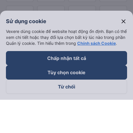
close
Sử dụng cookie
Vexere dùng cookie để website hoạt động ổn định. Bạn có thể
xem chi tiết hoặc thay đổi lựa chọn bất kỳ lúc nào trong phần
Quản lý cookie. Tìm hiểu thêm trong
Chính sách Cookie
.
Chấp nhận tất cả
Tùy chọn cookie
Từ chối
Theo dõi chúng tôi trên
Facebook
Tiktok
Youtube
Công ty TNHH Thương Mại Dịch Vụ Vexere
Địa chỉ đăng ký kinh doanh: 8C Chữ Đồng Tử, Phường Tân