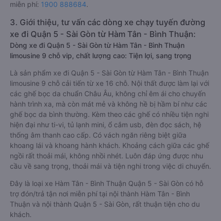
miễn phí:
1900 888684
.
3. Giới thiệu, tư vấn các dòng xe chạy tuyến đường
xe đi Quận 5 - Sài Gòn từ Hàm Tân - Bình Thuận:
Dòng xe đi Quận 5 - Sài Gòn từ Hàm Tân - Bình Thuận
limousine 9 chỗ vip, chất lượng cao: Tiện lợi, sang trọng
Là sản phẩm xe đi Quận 5 - Sài Gòn từ Hàm Tân - Bình Thuận
limousine 9 chỗ cải tiến từ xe 16 chỗ. Nội thất được làm lại với
các ghế bọc da chuẩn Châu Âu, không chỉ êm ái cho chuyến
hành trình xa, mà còn mát mẻ và không hề bị hầm bí như các
ghế bọc da bình thường. Kèm theo các ghế có nhiều tiện nghi
hiện đại như ti-vi, tủ lạnh mini, ổ cắm usb, đèn đọc sách, hệ
thống âm thanh cao cấp. Có vách ngăn riêng biệt giữa
khoang lái và khoang hành khách. Khoảng cách giữa các ghế
ngồi rất thoải mái, không nhồi nhét. Luôn đáp ứng được nhu
cầu về sang trọng, thoải mái và tiện nghi trong việc di chuyển.
Đây là loại xe Hàm Tân - Bình Thuận Quận 5 - Sài Gòn có hỗ
trợ đón/trả tận nơi miễn phí tại nội thành Hàm Tân - Bình
Thuận và nội thành Quận 5 - Sài Gòn, rất thuận tiện cho du
khách.