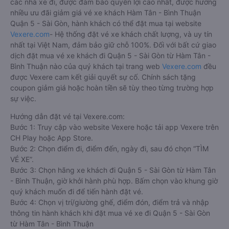
các nhà xe đi, được đảm bảo quyền lợi cao nhất, được hưởng
nhiều ưu đãi giảm giá vé xe khách Hàm Tân - Bình Thuận
Quận 5 - Sài Gòn, hành khách có thể đặt mua tại website
Vexere.com
- Hệ thống đặt vé xe khách chất lượng, và uy tín
nhất tại Việt Nam, đảm bảo giữ chỗ 100%. Đối với bất cứ giao
dịch đặt mua vé xe khách đi Quận 5 - Sài Gòn từ Hàm Tân -
Bình Thuận nào của quý khách tại trang web
Vexere.com
đều
được Vexere cam kết giải quyết sự cố. Chính sách tặng
coupon giảm giá hoặc hoàn tiền sẽ tùy theo từng trường hợp
sự việc.
Hướng dẫn đặt vé tại Vexere.com:
Bước 1: Truy cập vào website Vexere hoặc tải app Vexere trên
CH Play hoặc App Store.
Bước 2: Chọn điểm đi, điểm đến, ngày đi, sau đó chọn “TÌM
VÉ XE”.
Bước 3: Chọn hãng xe khách đi Quận 5 - Sài Gòn từ Hàm Tân
- Bình Thuận, giờ khởi hành phù hợp. Bấm chọn vào khung giờ
quý khách muốn đi để tiến hành đặt vé.
Bước 4: Chọn vị trí/giường ghế, điểm đón, điểm trả và nhập
thông tin hành khách khi đặt mua vé xe đi Quận 5 - Sài Gòn
từ Hàm Tân - Bình Thuận