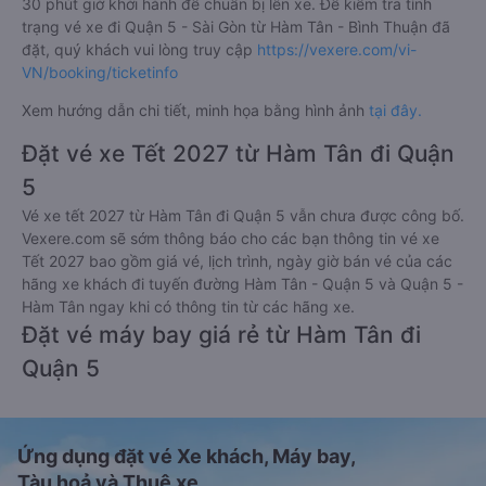
30 phút giờ khởi hành để chuẩn bị lên xe. Để kiểm tra tình
trạng vé xe đi Quận 5 - Sài Gòn từ Hàm Tân - Bình Thuận đã
đặt, quý khách vui lòng truy cập
https://vexere.com/vi-
VN/booking/ticketinfo
Xem hướng dẫn chi tiết, minh họa bằng hình ảnh
tại đây.
Đặt vé xe Tết 2027 từ Hàm Tân đi Quận
5
Vé xe tết 2027 từ Hàm Tân đi Quận 5 vẫn chưa được công bố.
Vexere.com sẽ sớm thông báo cho các bạn thông tin vé xe
Tết 2027 bao gồm giá vé, lịch trình, ngày giờ bán vé của các
hãng xe khách đi tuyến đường Hàm Tân - Quận 5 và Quận 5 -
Hàm Tân ngay khi có thông tin từ các hãng xe.
Đặt vé máy bay giá rẻ từ Hàm Tân đi
Quận 5
Ứng dụng đặt vé Xe khách, Máy bay,
Tàu hoả và Thuê xe