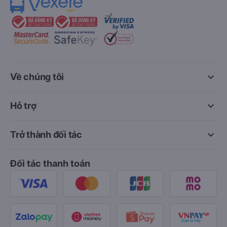
keyboard_arrow_down
Về chúng tôi
keyboard_arrow_down
Hỗ trợ
keyboard_arrow_down
Trở thành đối tác
Đối tác thanh toán