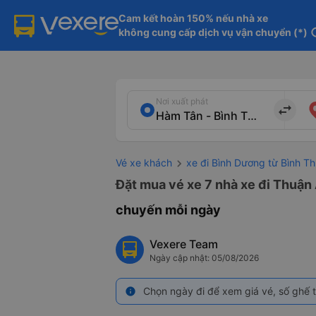
Cam kết hoàn 150% nếu nhà xe

không cung cấp dịch vụ vận chuyển (*)
in
Nơi xuất phát
import_export
Vé xe khách
xe đi Bình Dương từ Bình T
Đặt mua vé xe 7 nhà xe đi Thuận 
chuyến mỗi ngày
Vexere Team
Ngày cập nhật: 05/08/2026
Chọn ngày đi để xem giá vé, số ghế t
info