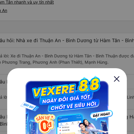
àm Tân nhanh và uy tín nhất
n An
âu hỏi: Nhà xe đi Thuận An - Bình Dương từ Hàm Tân - Bìn
rả lời: Xe đi Thuận An - Bình Dương từ Hàm Tân - Bình Thuận được đá
e Phương Trang, Phương Anh (Phan Thiết), Mạnh Hùng.
âu hỏi: Xe nào đi Thuận An - Bình Dương có giá rẻ nhất?
rả lời: Vé xe rẻ nhất có mức giá là 200.000 đồng của nhà xe Duy Linh
âu hỏi: Có bao nhiêu nhà xe đang khai thác tuyến đường H
 Bình Dương ?