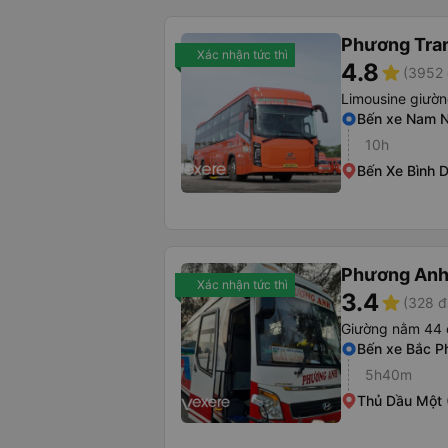
Phương Tra
Xác nhận tức thì
4.8
star
(3952 
Limousine giườ
Bến xe Nam N
10h
Bến Xe Bình 
Phương Anh 
Xác nhận tức thì
3.4
star
(328 đ
Giường nằm 44 
Bến xe Bắc P
5h40m
Thủ Dầu Một 