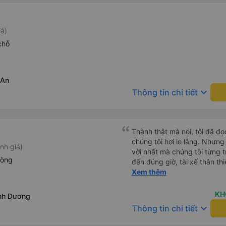
iá)
chỗ
 An
keyboard_arrow_down
Thông tin chi tiết
Thành thật mà nói, tôi đã đ
chúng tôi hơi lo lắng. Nhưng
nh giá)
vời nhất mà chúng tôi từng t
hòng
đến đúng giờ, tài xế thân th
vẫn hơi xóc, nhưng đó là đặ
Xem thêm
ngồi thoải mái. Chúng tôi thự
KH
nh Dương
keyboard_arrow_down
Thông tin chi tiết