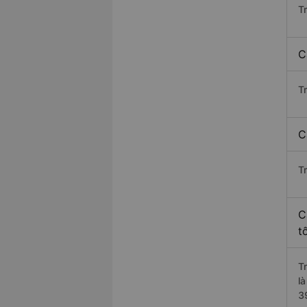
T
C
T
C
T
C
t
T
l
3