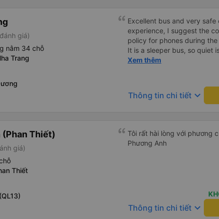
ng
Excellent bus and very safe 
experience, I suggest the 
đánh giá)
policy for phones during the
ng nằm 34 chỗ
It is a sleeper bus, so quiet 
ha Trang
Wi-Fi password clearly insid
Xem thêm
would definitely ride with them again! --------
lượng tốt và tài xế lái xe rấ
Dương
hơn, tôi góp ý nhà xe nên có
keyboard_arrow_down
Thông tin chi tiết
lặng (tắt âm thanh điện tho
phiền hành khách khác ngủ.
mật khẩu Wi-Fi trong xe để
Tôi vẫn sẽ tiếp tục ủng hộ nh
(Phan Thiết)
Tôi rất hài lòng với phương
Phương Anh
ánh giá)
chỗ
han Thiết
KH
(QL13)
keyboard_arrow_down
Thông tin chi tiết