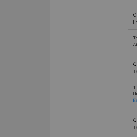
C
l
T
A
C
T
T
H
B
C
T