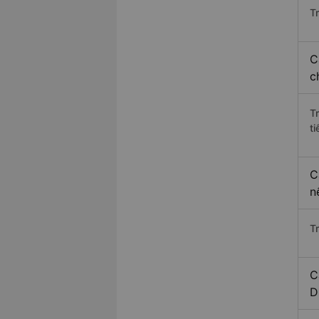
Tr
C
c
T
ti
C
n
T
C
D