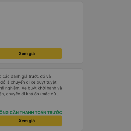
Xem giá
ọc các đánh giá trước đó và
 đó là chuyến đi xe buýt tuyệt
rải nghiệm. Xe buýt khởi hành và
iện, chuyến đi khá ổn (mặc dù
c trưng của Việt Nam ^^), và chỗ
c sự rất hài lòng.
ÔNG CẦN THANH TOÁN TRƯỚC
Xem giá