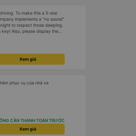
driving. To make this a 5-star
company implements a "no sound"
 night to respect those sleeping.
is key! Also, please display the
e the cabin for convenience. I
------ ​ Xe chất
t an toàn. Để dịch vụ hoàn hảo
 quy định rõ ràng về việc giữ im
Xem giá
ại) vào ban đêm để tránh làm
 Ngoài ra, nhà xe nên dán sẵn
 hành khách dễ dàng sử dụng.
à xe trong tương lai!
 châm phục vụ của nhà xe
ÔNG CẦN THANH TOÁN TRƯỚC
Xem giá