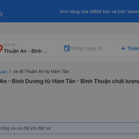
Đơn hàng của tôi
Mở bán vé trên Vexe
fo
Nơi đến
add
Nhập ngày đi
Thêm
xe đi Thuận An từ Hàm Tân
huận
An - Bình Dương từ Hàm Tân - Bình Thuận chất lượng
rống và ưu đãi khi đặt vé