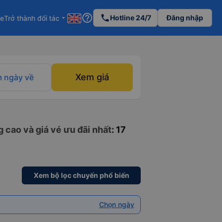
help_outline
phone
Hotline 24/7
Đăng nhập
re
Trở thành đối tác
arrow_drop_down
Xem giá
 ngày về
 cao và giá vé ưu đãi nhất
: 17
Xem bộ lọc chuyến phổ biến
Chọn ngày