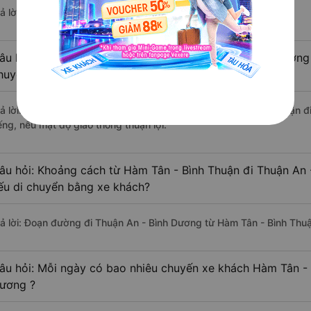
ả lời: Hiện tại có 4 nhà xe khai thác tuyến đường.
âu hỏi: Từ Hàm Tân - Bình Thuận đi Thuận An - Bình Dương 
huyển bằng xe khách?
rả lời: Thời gian di chuyển bằng xe khách từ Hàm Tân - Bình Thuận 
ếng, nếu mật độ giao thông thuận lợi.
âu hỏi: Khoảng cách từ Hàm Tân - Bình Thuận đi Thuận An 
ếu di chuyển bằng xe khách?
rả lời: Đoạn đường đi Thuận An - Bình Dương từ Hàm Tân - Bình Thu
âu hỏi: Mỗi ngày có bao nhiêu chuyến xe khách Hàm Tân - 
ương ?