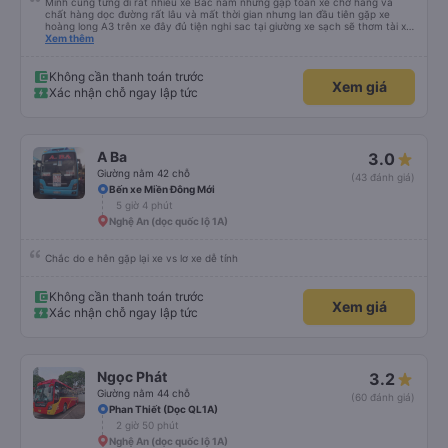
Mình cũng từng đi rất nhiều xe Bắc nam nhưng gặp toàn xe chở hàng và
chất hàng dọc đường rất lâu và mất thời gian nhưng lan đầu tiên gặp xe
hoàng long A3 trên xe đây đủ tiện nghi sac tại giường xe sạch sẽ thơm tài xế
lo xe thoải mái vui tính sẽ con ung hô nhe
Xem thêm
Không cần thanh toán trước
Xem giá
Xác nhận chỗ ngay lập tức
A Ba
3.0
Giường nằm 42 chỗ
(43 đánh giá)
Bến xe Miền Đông Mới
5 giờ 4 phút
Nghệ An (dọc quốc lộ 1A)
Chắc do e hên gặp lại xe vs lơ xe dễ tính
Không cần thanh toán trước
Xem giá
Xác nhận chỗ ngay lập tức
Ngọc Phát
3.2
Giường nằm 44 chỗ
(60 đánh giá)
Phan Thiết (Dọc QL1A)
2 giờ 50 phút
Nghệ An (dọc quốc lộ 1A)