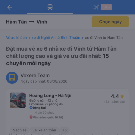
arrow_back
Tải app Vexere ngay!
Tải app Vexere
-30k
Mở app
Mở app
Nhận ưu đãi thành viên độc
-30k/ghế khi đặt vé máy bay qua
quyền
app
Hàm Tân
Vinh
Chọn ngày
Vé xe khách
xe đi Nghệ An từ Bình Thuận
xe đi Vinh từ Hàm Tân
Đặt mua vé xe 6 nhà xe đi Vinh từ Hàm Tân
chất lượng cao và giá vé ưu đãi nhất
: 15
chuyến mỗi ngày
Vexere Team
Ngày cập nhật: 06/08/2026
Hoàng Long - Hà Nội
4.4
Giường nằm 42 chỗ
(321 đánh giá)
Limousine 22 phòng đôi
Đồng Nai
4 giờ 50 phút
Vinh (dọc quốc lộ 1A)
Sạch sẽ
Lái xe an toàn
+5