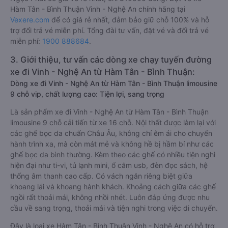
Hàm Tân - Bình Thuận Vinh - Nghệ An chính hãng tại
Vexere.com
để có giá rẻ nhất, đảm bảo giữ chỗ 100% và hỗ
trợ đổi trả vé miễn phí. Tổng đài tư vấn, đặt vé và đổi trả vé
miễn phí:
1900 888684
.
3. Giới thiệu, tư vấn các dòng xe chạy tuyến đường
xe đi Vinh - Nghệ An từ Hàm Tân - Bình Thuận:
Dòng xe đi Vinh - Nghệ An từ Hàm Tân - Bình Thuận limousine
9 chỗ vip, chất lượng cao: Tiện lợi, sang trọng
Là sản phẩm xe đi Vinh - Nghệ An từ Hàm Tân - Bình Thuận
limousine 9 chỗ cải tiến từ xe 16 chỗ. Nội thất được làm lại với
các ghế bọc da chuẩn Châu Âu, không chỉ êm ái cho chuyến
hành trình xa, mà còn mát mẻ và không hề bị hầm bí như các
ghế bọc da bình thường. Kèm theo các ghế có nhiều tiện nghi
hiện đại như ti-vi, tủ lạnh mini, ổ cắm usb, đèn đọc sách, hệ
thống âm thanh cao cấp. Có vách ngăn riêng biệt giữa
khoang lái và khoang hành khách. Khoảng cách giữa các ghế
ngồi rất thoải mái, không nhồi nhét. Luôn đáp ứng được nhu
cầu về sang trọng, thoải mái và tiện nghi trong việc di chuyển.
Đây là loại xe Hàm Tân - Bình Thuận Vinh - Nghệ An có hỗ trợ