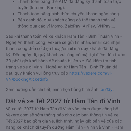
Thanh toán bằng thẻ ATM đã đăng ký thanh toán trực
tuyến (Internet Banking).
Thanh toán bằng hình thức chuyển khoản ngân hàng.
Bên cạnh đó, quý khách cũng có thể thanh toán vé
thông qua các ví Momo, ZaloPay, AirPay, VNPay,…
Sau khi thanh toán vé xe khách Hàm Tân - Bình Thuận Vinh -
Nghệ An thành công, Vexere sẽ gửi tin nhắn/email xác nhận
thành công đến số điện thoại/email mà quý khách đã đăng
ký. Đến ngày đi, quý khách vui lòng có mặt tại điểm đón trước
30 phút giờ khởi hành để chuẩn bị lên xe. Để kiểm tra tình
trạng vé xe đi Vinh - Nghệ An từ Hàm Tân - Bình Thuận đã
đặt, quý khách vui lòng truy cập
https://vexere.com/vi-
VN/booking/ticketinfo
Xem hướng dẫn chi tiết, minh họa bằng hình ảnh
tại đây.
Đặt vé xe Tết 2027 từ Hàm Tân đi Vinh
Vé xe tết 2027 từ Hàm Tân đi Vinh vẫn chưa được công bố.
Vexere.com sẽ sớm thông báo cho các bạn thông tin vé xe
Tết 2027 bao gồm giá vé, lịch trình, ngày giờ bán vé của các
hãng xe khách đi tuyến đường Hàm Tân - Vinh và Vinh - Hàm