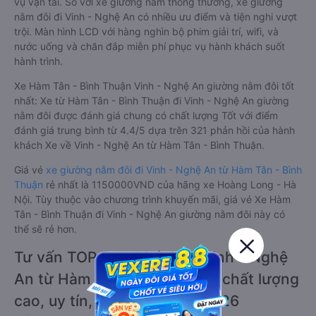
vụ vận tải. So với xe giường nằm thông thường, xe giường
nằm đôi đi Vinh - Nghệ An có nhiều ưu điểm và tiện nghi vượt
trội. Màn hình LCD với hàng nghìn bộ phim giải trí, wifi, và
nước uống và chăn đắp miễn phí phục vụ hành khách suốt
hành trình.
Xe Hàm Tân - Bình Thuận Vinh - Nghệ An giường nằm đôi tốt
nhất: Xe từ Hàm Tân - Bình Thuận đi Vinh - Nghệ An giường
nằm đôi được đánh giá chung có chất lượng Tốt với điểm
đánh giá trung bình từ 4.4/5 dựa trên 321 phản hồi của hành
khách Xe về Vinh - Nghệ An từ Hàm Tân - Bình Thuận.
Giá vé
xe giường nằm đôi đi Vinh - Nghệ An từ Hàm Tân - Bình
Thuận
rẻ nhất là 1150000VND của hãng xe Hoàng Long - Hà
Nội. Tùy thuộc vào chương trình khuyến mãi, giá vé Xe Hàm
Tân - Bình Thuận đi Vinh - Nghệ An giường nằm đôi này có
thể sẽ rẻ hơn.
Tư vấn TOP 3 xe khách đi Vinh - Nghệ
An từ Hàm Tân - Bình Thuận chất lượng
cao, uy tín, giá rẻ nhất 08/2026