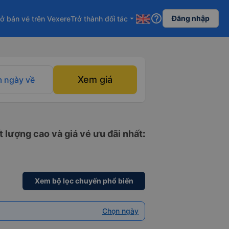
help_outline
Đăng nhập
ở bán vé trên Vexere
Trở thành đối tác
arrow_drop_down
Xem giá
 ngày về
 lượng cao và giá vé ưu đãi nhất
:
Xem bộ lọc chuyến phổ biến
Chọn ngày