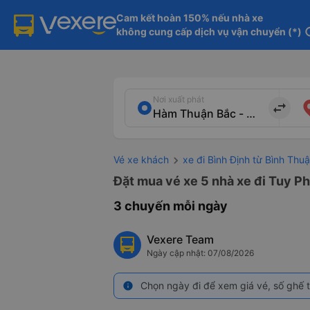
Cam kết hoàn 150% nếu nhà xe

không cung cấp dịch vụ vận chuyển (*)
in
Nơi xuất phát
import_export
Vé xe khách
xe đi Bình Định từ Bình Thu
Đặt mua vé xe 5 nhà xe đi Tuy Ph
3 chuyến mỗi ngày
Vexere Team
Ngày cập nhật: 07/08/2026
Chọn ngày đi để xem giá vé, số ghế t
info