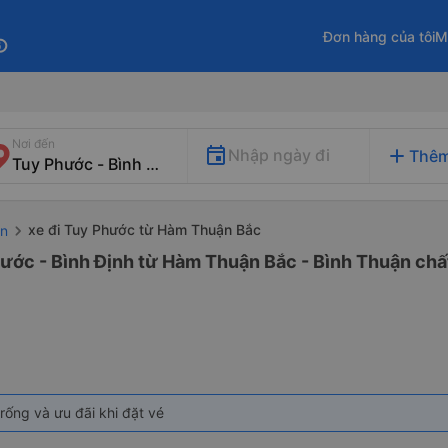
Đơn hàng của tôi
M
fo
Nơi đến
add
Nhập ngày đi
Thêm
xe đi Tuy Phước từ Hàm Thuận Bắc
ận
ước - Bình Định từ Hàm Thuận Bắc - Bình Thuận chất
rống và ưu đãi khi đặt vé