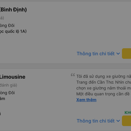
Bình Định)
iá)
òng Đôi
ọc quốc lộ 1A)
keyboard_arrow_down
Thông tin chi tiết
Limousine
Tôi đã sử dụng xe giường nằ
Trang đến Cần Thơ. Nhìn chu
đánh giá)
chọn xe giường nằm thoải má
hòng Đôi
Một điều quan trọng cần đề 
Lâm
xe, điều này có thể gây khó 
Xem thêm
xuyên đêm. Tuy nhiên, khi 
chuyến đi vẫn khá thoải mái
KH
ì
(hôm qua) rất tốt. Mặc dù x
keyboard_arrow_down
Thông tin chi tiết
nhưng công ty đã thông báo 
gặp vấn đề gì. Xe khá thoải 