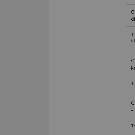
C
d
T
ti
C
k
T
C
-
T