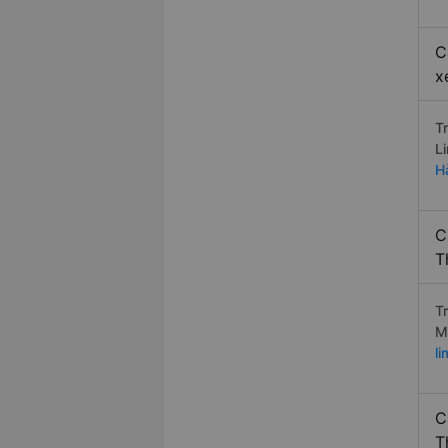
C
x
T
L
H
C
T
T
M
l
C
T