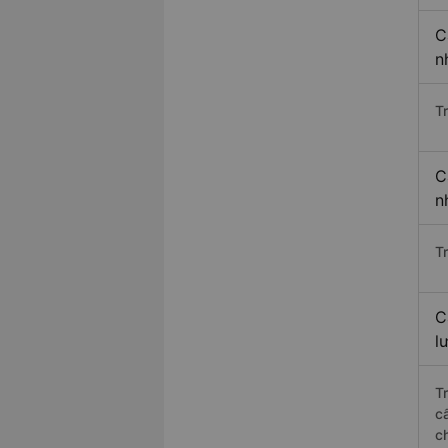
C
n
T
C
n
T
C
l
T
c
c