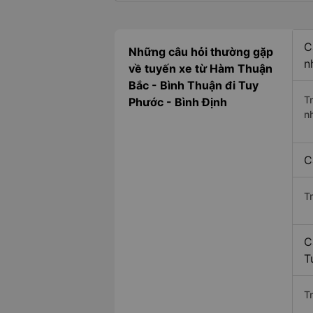
C
Những câu hỏi thường gặp
n
về tuyến xe từ Hàm Thuận
Bắc - Bình Thuận đi Tuy
T
Phước - Bình Định
n
C
T
C
T
Tr