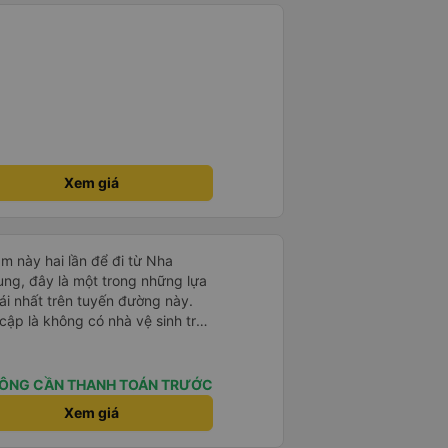
Xem giá
m này hai lần để đi từ Nha
ng, đây là một trong những lựa
i nhất trên tuyến đường này.
cập là không có nhà vệ sinh trên
chịu trên một hành trình dài
có các điểm dừng thường xuyên,
. Chuyến đi gần đây nhất của tôi
ÔNG CẦN THANH TOÁN TRƯỚC
e bị chậm khoảng một tiếng,
Xem giá
trước cho tôi, nên tôi không
mái, có chăn và hai gối, và các