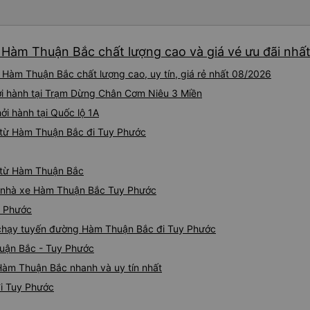
tài xế lịch sự và thân thiện
khoảng 4:00 sáng và 9:00 sá
hơn nhiều. Tại điểm dừng cu
 Hàm Thuận Bắc chất lượng cao và giá vé ưu đãi nhấ
cấp bàn chải đánh răng, đó l
chuyến đi trước của tôi vào
Hàm Thuận Bắc chất lượng cao, uy tín, giá rẻ nhất 08/2026
nghỉ đêm nào cho đến khoản
chịu. Có vẻ như lịch trình ph
ởi hành tại Trạm Dừng Chân Cơm Niêu 3 Miền
hy vọng các điểm dừng sẽ đ
ởi hành tại Quốc lộ 1A
tương lai. Nhìn chung, tôi hà
 từ Hàm Thuận Bắc đi Tuy Phước
dịch vụ xe buýt giường nằm
chuyến công tác, vì đây vẫn
buýt giường nằm thoải mái n
c từ Hàm Thuận Bắc
thực sự hy vọng rằng trong t
thường xuyên theo lịch trình, 
iá nhà xe Hàm Thuận Bắc Tuy Phước
tuyến đường này một lần nữa
y Phước
e chạy tuyến đường Hàm Thuận Bắc đi Tuy Phước
huận Bắc - Tuy Phước
Hàm Thuận Bắc nhanh và uy tín nhất
i Tuy Phước