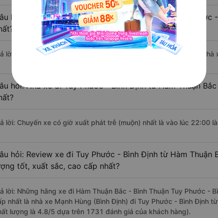
âu hỏi: Nhà xe đi Hàm Thuận Bắc - Bình Thuận Tuy Phước -
hất?
rả lời: Chuyến xe có giờ xuất phát sớm nhất vào lúc 1:30 là của nhà
âu hỏi: Nhà xe đi Tuy Phước - Bình Định từ Hàm Thuận Bắc 
hất?
rả lời: Chuyến xe có giờ xuất phát trễ (muộn) nhất là vào lúc 22:00 
âu hỏi: Review xe đi Tuy Phước - Bình Định từ Hàm Thuận 
ượng tốt, xuất sắc, cao cấp nhất?
rả lời: Những hãng xe đi Hàm Thuận Bắc - Bình Thuận Tuy Phước - Bìn
ấp nhất là nhà xe Mạnh Hùng (Bình Định) đi Tuy Phước - Bình Định t
hất lượng là 4.8/5 dựa trên 1731 đánh giá của khách hàng).