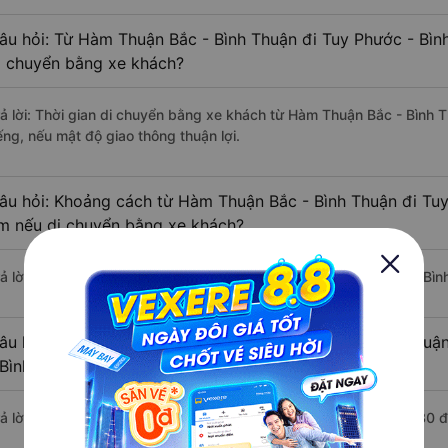
âu hỏi: Từ Hàm Thuận Bắc - Bình Thuận đi Tuy Phước - Bình
i chuyển bằng xe khách?
rả lời: Thời gian di chuyển bằng xe khách từ Hàm Thuận Bắc - Bình 
ếng, nếu mật độ giao thông thuận lợi.
âu hỏi: Khoảng cách từ Hàm Thuận Bắc - Bình Thuận đi Tuy
m nếu di chuyển bằng xe khách?
rả lời: Đoạn đường đi Tuy Phước - Bình Định từ Hàm Thuận Bắc - Bì
âu hỏi: Mỗi ngày có bao nhiêu chuyến xe khách Hàm Thuận
 Bình Định ?
rả lời: Trung bình mỗi ngày có khoảng 3 chuyến xe bắt đầu từ 1:30 