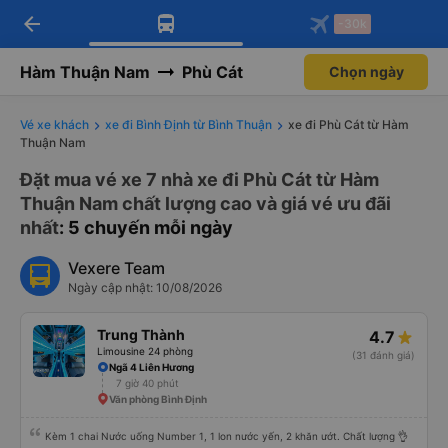
arrow_back
Tải app Vexere ngay!
Tải app Vexere
-30k
Mở app
Mở app
Nhận ưu đãi thành viên độc
-30k/ghế khi đặt vé máy bay qua
quyền
app
Hàm Thuận Nam
Phù Cát
Chọn ngày
Vé xe khách
xe đi Bình Định từ Bình Thuận
xe đi Phù Cát từ Hàm
Thuận Nam
Đặt mua vé xe 7 nhà xe đi Phù Cát từ Hàm
Thuận Nam chất lượng cao và giá vé ưu đãi
nhất
: 5 chuyến mỗi ngày
Vexere Team
Ngày cập nhật: 10/08/2026
Trung Thành
4.7
Limousine 24 phòng
(31 đánh giá)
Ngã 4 Liên Hương
7 giờ 40 phút
Văn phòng Bình Định
Kèm 1 chai Nước uống Number 1, 1 lon nước yến, 2 khăn ướt. Chất lượng 👌