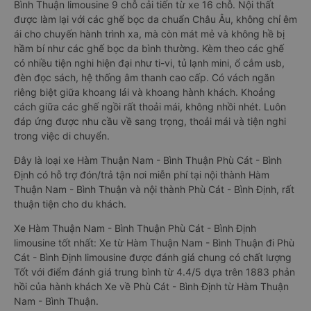
Bình Thuận limousine 9 chỗ cải tiến từ xe 16 chỗ. Nội thất
được làm lại với các ghế bọc da chuẩn Châu Âu, không chỉ êm
ái cho chuyến hành trình xa, mà còn mát mẻ và không hề bị
hầm bí như các ghế bọc da bình thường. Kèm theo các ghế
có nhiều tiện nghi hiện đại như ti-vi, tủ lạnh mini, ổ cắm usb,
đèn đọc sách, hệ thống âm thanh cao cấp. Có vách ngăn
riêng biệt giữa khoang lái và khoang hành khách. Khoảng
cách giữa các ghế ngồi rất thoải mái, không nhồi nhét. Luôn
đáp ứng được nhu cầu về sang trọng, thoải mái và tiện nghi
trong việc di chuyển.
Đây là loại xe Hàm Thuận Nam - Bình Thuận Phù Cát - Bình
Định có hỗ trợ đón/trả tận nơi miễn phí tại nội thành Hàm
Thuận Nam - Bình Thuận và nội thành Phù Cát - Bình Định, rất
thuận tiện cho du khách.
Xe Hàm Thuận Nam - Bình Thuận Phù Cát - Bình Định
limousine tốt nhất: Xe từ Hàm Thuận Nam - Bình Thuận đi Phù
Cát - Bình Định limousine được đánh giá chung có chất lượng
Tốt với điểm đánh giá trung bình từ 4.4/5 dựa trên 1883 phản
hồi của hành khách Xe về Phù Cát - Bình Định từ Hàm Thuận
Nam - Bình Thuận.