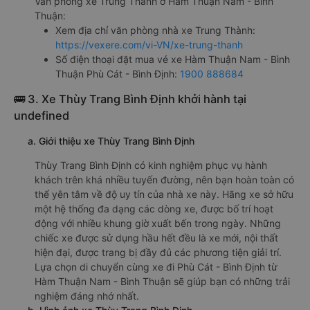
Văn phòng xe Trung Thành ở Hàm Thuận Nam - Bình
Thuận:
Xem địa chỉ văn phòng nhà xe Trung Thành:
https://vexere.com/vi-VN/xe-trung-thanh
Số điện thoại đặt mua vé xe Hàm Thuận Nam - Bình
Thuận Phù Cát - Bình Định:
1900 888684
🚌 3. Xe Thùy Trang Bình Định khởi hành tại
undefined
a. Giới thiệu xe Thùy Trang Bình Định
Thùy Trang Bình Định có kinh nghiệm phục vụ hành
khách trên khá nhiều tuyến đường, nên bạn hoàn toàn có
thể yên tâm về độ uy tín của nhà xe này. Hãng xe sở hữu
một hệ thống đa dạng các dòng xe, được bố trí hoạt
động với nhiều khung giờ xuất bến trong ngày. Những
chiếc xe được sử dụng hầu hết đều là xe mới, nội thất
hiện đại, được trang bị đầy đủ các phương tiện giải trí.
Lựa chọn di chuyển cùng xe đi Phù Cát - Bình Định từ
Hàm Thuận Nam - Bình Thuận sẽ giúp bạn có những trải
nghiệm đáng nhớ nhất.