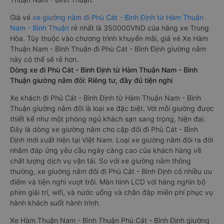
Giá vé
xe giường nằm đi Phù Cát - Bình Định từ Hàm Thuận
Nam - Bình Thuận
rẻ nhất là 350000VND của hãng xe Trung
Hòa. Tùy thuộc vào chương trình khuyến mãi, giá vé Xe Hàm
Thuận Nam - Bình Thuận đi Phù Cát - Bình Định giường nằm
này có thể sẽ rẻ hơn.
Dòng xe đi Phù Cát - Bình Định từ Hàm Thuận Nam - Bình
Thuận giường nằm đôi: Riêng tư, đầy đủ tiện nghi
Xe khách đi Phù Cát - Bình Định từ Hàm Thuận Nam - Bình
Thuận giường nằm đôi là loại xe đặc biệt. Với mỗi giường được
thiết kế như một phòng ngủ khách sạn sang trọng, hiện đại.
Đây là dòng xe giường nằm cho cặp đôi đi Phù Cát - Bình
Định mới xuất hiện tại Việt Nam. Loại xe giường nằm đôi ra đời
nhằm đáp ứng yêu cầu ngày càng cao của khách hàng về
chất lượng dịch vụ vận tải. So với xe giường nằm thông
thường, xe giường nằm đôi đi Phù Cát - Bình Định có nhiều ưu
điểm và tiện nghi vượt trội. Màn hình LCD với hàng nghìn bộ
phim giải trí, wifi, và nước uống và chăn đắp miễn phí phục vụ
hành khách suốt hành trình.
Xe Hàm Thuận Nam - Bình Thuận Phù Cát - Bình Định giường