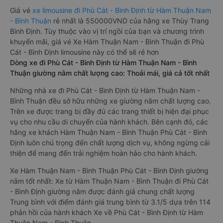
Giá vé
xe limousine đi Phù Cát - Bình Định từ Hàm Thuận Nam
- Bình Thuận
rẻ nhất là 550000VND của hãng xe Thùy Trang
Bình Định. Tùy thuộc vào vị trí ngồi của bạn và chương trình
khuyến mãi, giá vé Xe Hàm Thuận Nam - Bình Thuận đi Phù
Cát - Bình Định limousine này có thể sẽ rẻ hơn
Dòng xe đi Phù Cát - Bình Định từ Hàm Thuận Nam - Bình
Thuận giường nằm chất lượng cao: Thoải mái, giá cả tốt nhất
Những nhà xe đi Phù Cát - Bình Định từ Hàm Thuận Nam -
Bình Thuận đều sở hữu những xe giường nằm chất lượng cao.
Trên xe được trang bị đầy đủ các trang thiết bị hiện đại phục
vụ cho nhu cầu di chuyển của hành khách. Bên cạnh đó, các
hãng xe khách Hàm Thuận Nam - Bình Thuận Phù Cát - Bình
Định luôn chú trọng đến chất lượng dịch vụ, không ngừng cải
thiện để mang đến trải nghiệm hoàn hảo cho hành khách.
Xe Hàm Thuận Nam - Bình Thuận Phù Cát - Bình Định giường
nằm tốt nhất: Xe từ Hàm Thuận Nam - Bình Thuận đi Phù Cát
- Bình Định giường nằm được đánh giá chung chất lượng
Trung bình với điểm đánh giá trung bình từ 3.1/5 dựa trên 114
phản hồi của hành khách Xe về Phù Cát - Bình Định từ Hàm
Thuận Nam - Bình Thuận.