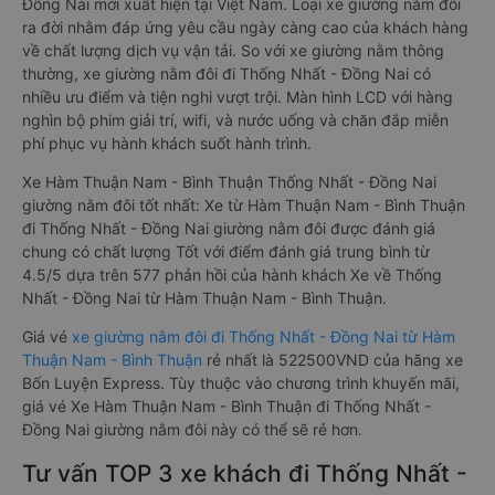
Đồng Nai mới xuất hiện tại Việt Nam. Loại xe giường nằm đôi
ra đời nhằm đáp ứng yêu cầu ngày càng cao của khách hàng
về chất lượng dịch vụ vận tải. So với xe giường nằm thông
thường, xe giường nằm đôi đi Thống Nhất - Đồng Nai có
nhiều ưu điểm và tiện nghi vượt trội. Màn hình LCD với hàng
nghìn bộ phim giải trí, wifi, và nước uống và chăn đắp miễn
phí phục vụ hành khách suốt hành trình.
Xe Hàm Thuận Nam - Bình Thuận Thống Nhất - Đồng Nai
giường nằm đôi tốt nhất: Xe từ Hàm Thuận Nam - Bình Thuận
đi Thống Nhất - Đồng Nai giường nằm đôi được đánh giá
chung có chất lượng Tốt với điểm đánh giá trung bình từ
4.5/5 dựa trên 577 phản hồi của hành khách Xe về Thống
Nhất - Đồng Nai từ Hàm Thuận Nam - Bình Thuận.
Giá vé
xe giường nằm đôi đi Thống Nhất - Đồng Nai từ Hàm
Thuận Nam - Bình Thuận
rẻ nhất là 522500VND của hãng xe
Bốn Luyện Express. Tùy thuộc vào chương trình khuyến mãi,
giá vé Xe Hàm Thuận Nam - Bình Thuận đi Thống Nhất -
Đồng Nai giường nằm đôi này có thể sẽ rẻ hơn.
Tư vấn TOP 3 xe khách đi Thống Nhất -