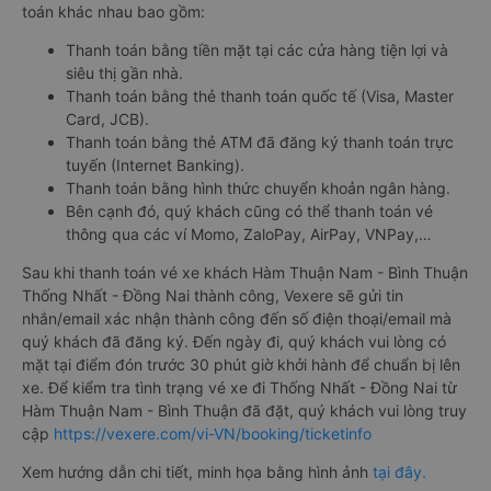
toán khác nhau bao gồm:
Thanh toán bằng tiền mặt tại các cửa hàng tiện lợi và
siêu thị gần nhà.
Thanh toán bằng thẻ thanh toán quốc tế (Visa, Master
Card, JCB).
Thanh toán bằng thẻ ATM đã đăng ký thanh toán trực
tuyến (Internet Banking).
Thanh toán bằng hình thức chuyển khoản ngân hàng.
Bên cạnh đó, quý khách cũng có thể thanh toán vé
thông qua các ví Momo, ZaloPay, AirPay, VNPay,…
Sau khi thanh toán vé xe khách Hàm Thuận Nam - Bình Thuận
Thống Nhất - Đồng Nai thành công, Vexere sẽ gửi tin
nhắn/email xác nhận thành công đến số điện thoại/email mà
quý khách đã đăng ký. Đến ngày đi, quý khách vui lòng có
mặt tại điểm đón trước 30 phút giờ khởi hành để chuẩn bị lên
xe. Để kiểm tra tình trạng vé xe đi Thống Nhất - Đồng Nai từ
Hàm Thuận Nam - Bình Thuận đã đặt, quý khách vui lòng truy
cập
https://vexere.com/vi-VN/booking/ticketinfo
Xem hướng dẫn chi tiết, minh họa bằng hình ảnh
tại đây.