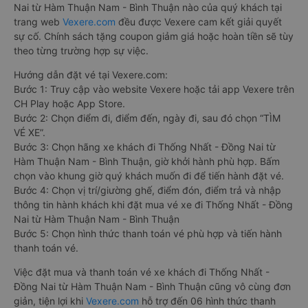
Nai từ Hàm Thuận Nam - Bình Thuận nào của quý khách tại
trang web
Vexere.com
đều được Vexere cam kết giải quyết
sự cố. Chính sách tặng coupon giảm giá hoặc hoàn tiền sẽ tùy
theo từng trường hợp sự việc.
Hướng dẫn đặt vé tại Vexere.com:
Bước 1: Truy cập vào website Vexere hoặc tải app Vexere trên
CH Play hoặc App Store.
Bước 2: Chọn điểm đi, điểm đến, ngày đi, sau đó chọn “TÌM
VÉ XE”.
Bước 3: Chọn hãng xe khách đi Thống Nhất - Đồng Nai từ
Hàm Thuận Nam - Bình Thuận, giờ khởi hành phù hợp. Bấm
chọn vào khung giờ quý khách muốn đi để tiến hành đặt vé.
Bước 4: Chọn vị trí/giường ghế, điểm đón, điểm trả và nhập
thông tin hành khách khi đặt mua vé xe đi Thống Nhất - Đồng
Nai từ Hàm Thuận Nam - Bình Thuận
Bước 5: Chọn hình thức thanh toán vé phù hợp và tiến hành
thanh toán vé.
Việc đặt mua và thanh toán vé xe khách đi Thống Nhất -
Đồng Nai từ Hàm Thuận Nam - Bình Thuận cũng vô cùng đơn
giản, tiện lợi khi
Vexere.com
hỗ trợ đến 06 hình thức thanh