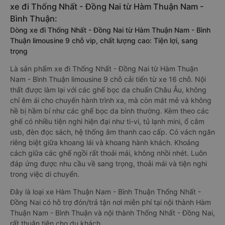
xe đi Thống Nhất - Đồng Nai từ Hàm Thuận Nam -
Bình Thuận:
Dòng xe đi Thống Nhất - Đồng Nai từ Hàm Thuận Nam - Bình
Thuận limousine 9 chỗ vip, chất lượng cao: Tiện lợi, sang
trọng
Là sản phẩm xe đi Thống Nhất - Đồng Nai từ Hàm Thuận
Nam - Bình Thuận limousine 9 chỗ cải tiến từ xe 16 chỗ. Nội
thất được làm lại với các ghế bọc da chuẩn Châu Âu, không
chỉ êm ái cho chuyến hành trình xa, mà còn mát mẻ và không
hề bị hầm bí như các ghế bọc da bình thường. Kèm theo các
ghế có nhiều tiện nghi hiện đại như ti-vi, tủ lạnh mini, ổ cắm
usb, đèn đọc sách, hệ thống âm thanh cao cấp. Có vách ngăn
riêng biệt giữa khoang lái và khoang hành khách. Khoảng
cách giữa các ghế ngồi rất thoải mái, không nhồi nhét. Luôn
đáp ứng được nhu cầu về sang trọng, thoải mái và tiện nghi
trong việc di chuyển.
Đây là loại xe Hàm Thuận Nam - Bình Thuận Thống Nhất -
Đồng Nai có hỗ trợ đón/trả tận nơi miễn phí tại nội thành Hàm
Thuận Nam - Bình Thuận và nội thành Thống Nhất - Đồng Nai,
rất thuận tiện cho du khách.