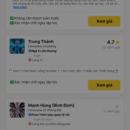
định 1h, vì xe phải dừng nhiều và lên xuống hàng hóa và rước hành khách,
nói chung là tối thấy yên tâm khi sử dụng dịch vụ của nhà xe này, và sẽ ủng
hộ và giới thiệu cho người thân sử dụng dịch vụ của nhà xe này
Xem thêm
Không cần thanh toán trước
Xem giá
Xác nhận chỗ ngay lập tức
Trung Thành
4.7
Limousine 24 phòng
(31 đánh giá)
Ngã 4 Liên Hương
5 giờ
Cổng 11
Kèm 1 chai Nước uống Number 1, 1 lon nước yến, 2 khăn ướt. Chất lượng 👌
Xác nhận chỗ ngay lập tức
Xem giá
star_rate
Mạnh Hùng (Bình Định)
Limousine 22 Phòng Đôi
(0 đánh giá)
Phan Thiết (dọc quốc lộ 1A)
4 giờ 30 phút
Cổng Bến xe Miền Đông Mới