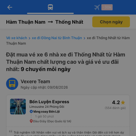
arrow_back
Tải app Vexere ngay!
Tải app Vexere
-30k
Mở app
Mở app
Nhận ưu đãi thành viên độc
-30k/ghế khi đặt vé máy bay qua
quyền
app
Hàm Thuận Nam
Thống Nhất
Chọn ngày
Vé xe khách
xe đi Đồng Nai từ Bình Thuận
xe đi Thống Nhất từ Hàm
Thuận Nam
Đặt mua vé xe 6 nhà xe đi Thống Nhất từ Hàm
Thuận Nam chất lượng cao và giá vé ưu đãi
nhất
: 9 chuyến mỗi ngày
Vexere Team
Ngày cập nhật: 09/08/2026
Bốn Luyện Express
4.2
Limousine 24 Phòng Đôi
(554 đánh giá)
Vòng xoay Bến Lội
1 giờ 50 phút
Dầu Giây (Dọc Quốc lộ 1A)
Trải nghiệm tốt Nhân viên vui vẻ lịch sự và thân thiện Giờ đến có trễ hơn dự