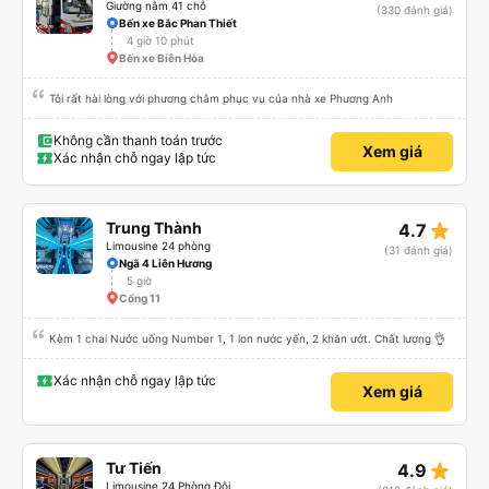
Giường nằm 41 chỗ
(330 đánh giá)
Bến xe Bắc Phan Thiết
4 giờ 10 phút
Bến xe Biên Hòa
Tôi rất hài lòng với phương châm phục vụ của nhà xe Phương Anh
Không cần thanh toán trước
Xem giá
Xác nhận chỗ ngay lập tức
star_rate
Trung Thành
4.7
Limousine 24 phòng
(31 đánh giá)
Ngã 4 Liên Hương
5 giờ
Cổng 11
Kèm 1 chai Nước uống Number 1, 1 lon nước yến, 2 khăn ướt. Chất lượng 👌
Xác nhận chỗ ngay lập tức
Xem giá
star_rate
Tư Tiến
4.9
Limousine 24 Phòng Đôi