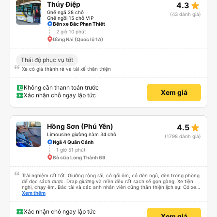
star_rate
Thúy Điệp
4.3
Ghế ngã 28 chỗ
(43 đánh giá)
Ghế ngồi 15 chỗ VIP
Bến xe Bắc Phan Thiết
2 giờ 10 phút
Đồng Nai (Quốc lộ 1A)
Thái độ phục vụ tốt
Xe có giá thành rẻ và tài xế thân thiện
Không cần thanh toán trước
Xem giá
Xác nhận chỗ ngay lập tức
star_rate
Hồng Sơn (Phú Yên)
4.5
Limousine giường nằm 34 chỗ
(1798 đánh giá)
Ngã 4 Quân Cảnh
1 giờ 51 phút
Bò sữa Long Thành 69
Trải nghiệm rất tốt. Giường rộng rãi, có gối ôm, có đèn ngủ, đèn trong phòng
để đọc sách được. Drap giường và mền đều rất sạch sẽ gọn gàng. Xe tiện
nghi, chạy êm. Bác tài và các anh nhân viên cũng thân thiện lịch sự. Có xe
trung chuyển về nội thành thành phố tuy hoà rất tiện. Giá vé hợp lý. Nói
Xem thêm
chung là mình rất ưng ý, cảm ơn nhà xe.
Xác nhận chỗ ngay lập tức
Xem giá