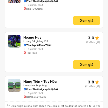
Phan Thiết (dọc quốc lộ 1A)
3 giờ 30 phút
Ngã Tư Amata
Xem giá
star_rate
Hoàng Huy
3.0
Luxury 34 giường VIP
(7 đánh giá)
Thành phố Phan Thiết
5 giờ 30 phút
Tam Hiệp
Xem giá
star_rate
Hùng Tiến - Tuy Hòa
3.8
Limousine 34 phòng
(11 đánh giá)
Phan Thiết (dọc quốc lộ 1A)
3 giờ 30 phút
KCN Long Thành
Điểm trừ là xe nhồi nhét khách thôi, còn lại tất cả đều tốt, nhất là a tài xế với