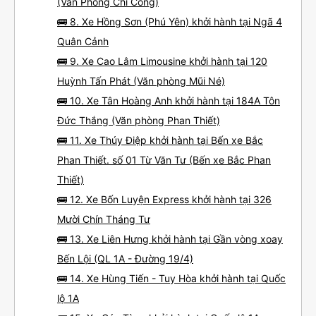
(Văn Phòng Chí Công)
🚌 8. Xe Hồng Sơn (Phú Yên) khởi hành tại Ngã 4
Quân Cảnh
🚌 9. Xe Cao Lâm Limousine khởi hành tại 120
Huỳnh Tấn Phát (Văn phòng Mũi Né)
🚌 10. Xe Tân Hoàng Anh khởi hành tại 184A Tôn
Đức Thắng (Văn phòng Phan Thiết)
🚌 11. Xe Thúy Điệp khởi hành tại Bến xe Bắc
Phan Thiết. số 01 Từ Văn Tư (Bến xe Bắc Phan
Thiết)
🚌 12. Xe Bốn Luyện Express khởi hành tại 326
Mười Chín Tháng Tư
🚌 13. Xe Liên Hưng khởi hành tại Gần vòng xoay
Bến Lội (QL 1A - Đường 19/4)
🚌 14. Xe Hùng Tiến - Tuy Hòa khởi hành tại Quốc
lộ 1A