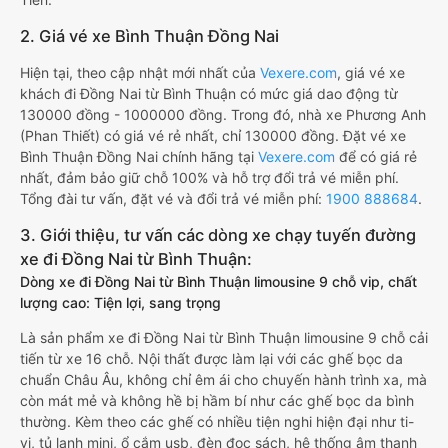
2. Giá vé xe Bình Thuận Đồng Nai
Hiện tại, theo cập nhật mới nhất của
Vexere.com
, giá vé xe
khách đi Đồng Nai từ Bình Thuận có mức giá dao động từ
130000 đồng - 1000000 đồng. Trong đó, nhà xe Phương Anh
(Phan Thiết) có giá vé rẻ nhất, chỉ 130000 đồng. Đặt vé xe
Bình Thuận Đồng Nai chính hãng tại
Vexere.com
để có giá rẻ
nhất, đảm bảo giữ chỗ 100% và hỗ trợ đổi trả vé miễn phí.
Tổng đài tư vấn, đặt vé và đổi trả vé miễn phí:
1900 888684
.
3. Giới thiệu, tư vấn các dòng xe chạy tuyến đường
xe đi Đồng Nai từ Bình Thuận:
Dòng xe đi Đồng Nai từ Bình Thuận limousine 9 chỗ vip, chất
lượng cao: Tiện lợi, sang trọng
Là sản phẩm xe đi Đồng Nai từ Bình Thuận limousine 9 chỗ cải
tiến từ xe 16 chỗ. Nội thất được làm lại với các ghế bọc da
chuẩn Châu Âu, không chỉ êm ái cho chuyến hành trình xa, mà
còn mát mẻ và không hề bị hầm bí như các ghế bọc da bình
thường. Kèm theo các ghế có nhiều tiện nghi hiện đại như ti-
vi, tủ lạnh mini, ổ cắm usb, đèn đọc sách, hệ thống âm thanh