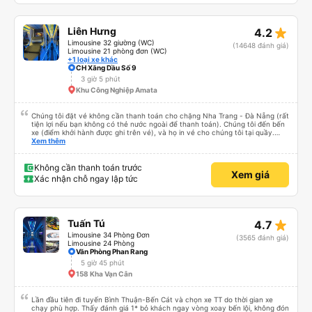
star_rate
Liên Hưng
4.2
Limousine 32 giường (WC)
(14648 đánh giá)
Limousine 21 phòng đơn (WC)
+1 loại xe khác
CH Xăng Dầu Số 9
3 giờ 5 phút
Khu Công Nghiệp Amata
Chúng tôi đặt vé không cần thanh toán cho chặng Nha Trang - Đà Nẵng (rất
tiện lợi nếu bạn không có thẻ nước ngoài để thanh toán). Chúng tôi đến bến
xe (điểm khởi hành được ghi trên vé), và họ in vé cho chúng tôi tại quầy.
Chúng tôi cũng quyết định mua vé chiều về trực tiếp tại quầy, vì giá vé trên
Xem thêm
ứng dụng cũng giống nhau. Đầu tiên, chúng tôi đi xe buýt nhỏ đến điểm hẹn,
sau đó chuyển sang xe giường nằm. Tôi khuyên bạn nên mang theo áo len
ấm hoặc áo khoác mỏng, vì thỉnh thoảng trời khá lạnh, và chăn mền thì hơi
Không cần thanh toán trước
Xem giá
cũ, nhưng vẫn có sẵn. Cổng USB để sạc điện thoại hoạt động tốt, và có giấy
Xác nhận chỗ ngay lập tức
vệ sinh. Mọi thứ khá sạch sẽ. Chúng tôi trở về từ Đà Nẵng (bến xe Đà Nẵng,
Nhà ga B2, Lối ra 8) trên một loại xe buýt khác với ba hàng ghế ngả. Xe ít
rộng rãi hơn, nhưng vẫn khá thoải mái và tốt hơn nhiều so với một chuyến đi
8-10 tiếng ngồi một chỗ. Chúng tôi cũng dừng lại gần Nha Trang và sau đó
được đưa đến ga bằng xe buýt nhỏ. Họ cũng vận chuyển hàng hóa trong
star_rate
Tuấn Tú
4.7
suốt chuyến đi, và có thể sẽ có những điểm dừng chân. Tôi khuyên bạn nên
chọn công ty này và đặt chỗ ngồi VIP.
Limousine 34 Phòng Đơn
(3565 đánh giá)
Limousine 24 Phòng
Văn Phòng Phan Rang
5 giờ 45 phút
158 Kha Vạn Cân
Lần đầu tiên đi tuyến Bình Thuận-Bến Cát và chọn xe TT do thời gian xe
chạy phù hợp. Thấy đánh giá 1* bỏ khách ngay vòng xoay bến lội, không đón