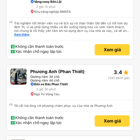
Vòng xoay Bến Lội
2 giờ 15 phút
Khu công nghiệp AMATA
Trải nghiệm tốt Nhân viên vui vẻ lịch sự và thân thiện Giờ đến có trễ hơn dự
định 1h, vì xe phải dừng nhiều và lên xuống hàng hóa và rước hành khách,
nói chung là tối thấy yên tâm khi sử dụng dịch vụ của nhà xe này, và sẽ ủng
hộ và giới thiệu cho người thân sử dụng dịch vụ của nhà xe này
Xem thêm
Không cần thanh toán trước
Xem giá
Xác nhận chỗ ngay lập tức
star_rate
Phương Anh (Phan Thiết)
3.4
Giường nằm 34 chỗ
(330 đánh giá)
Giường nằm 44 chỗ
Bến xe Bắc Phan Thiết
3 giờ 30 phút
Ngã Tư Vũng Tàu
Tôi rất hài lòng với phương châm phục vụ của nhà xe Phương Anh
Không cần thanh toán trước
Xem giá
Xác nhận chỗ ngay lập tức