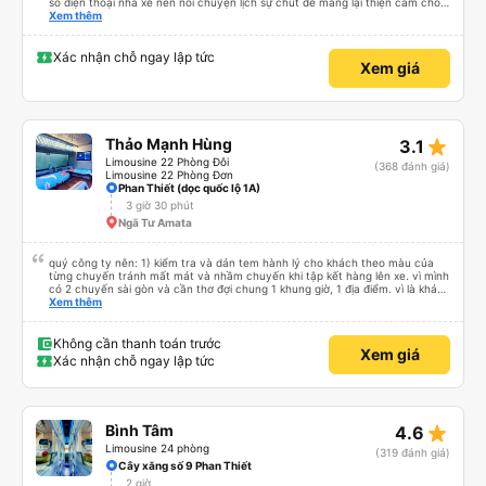
số điện thoại nhà xe nên nói chuyện lịch sự chút để mang lại thiện cảm cho
khách hàng
Xem thêm
Xác nhận chỗ ngay lập tức
Xem giá
star_rate
Thảo Mạnh Hùng
3.1
Limousine 22 Phòng Đôi
(368 đánh giá)
Limousine 22 Phòng Đơn
Phan Thiết (dọc quốc lộ 1A)
3 giờ 30 phút
Ngã Tư Amata
quý công ty nên: 1) kiểm tra và dán tem hành lý cho khách theo màu của
từng chuyến tránh mất mát và nhầm chuyến khi tập kết hàng lên xe. vì mình
có 2 chuyến sài gòn và cần thơ đợi chung 1 khung giờ, 1 địa điểm. vì là khách
thân thiết của quý công ty nên rất hài lòng và tin tưởng. tuy nhiên rất mong
Xem thêm
muốn đội ngũ nhân viên anh chị em nhà xe cùng nhau cải thiện ngày một
phát triển. 2) đồng nhất về cách giao tiếp và CSKH nhẹ nhàng, chu đáo nữa
thì chắc chắn quy công ty là nhà xe được yêu thích và lựa chọn số 1 quy
Không cần thanh toán trước
Xem giá
nhơn. rất cảm ơn quý anh chị em cty cũng như chị Thảo đã lắng nghe và
Xác nhận chỗ ngay lập tức
tiếp nhận. " khách hàng thân thiết nhiều năm của nhà xe từ thời sinh viên"
star_rate
Bình Tâm
4.6
Limousine 24 phòng
(319 đánh giá)
Cây xăng số 9 Phan Thiết
2 giờ