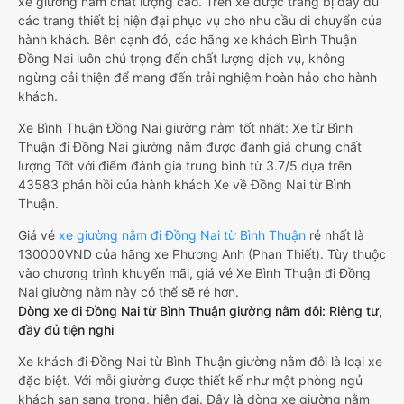
xe giường nằm chất lượng cao. Trên xe được trang bị đầy đủ
các trang thiết bị hiện đại phục vụ cho nhu cầu di chuyển của
hành khách. Bên cạnh đó, các hãng xe khách Bình Thuận
Đồng Nai luôn chú trọng đến chất lượng dịch vụ, không
ngừng cải thiện để mang đến trải nghiệm hoàn hảo cho hành
khách.
Xe Bình Thuận Đồng Nai giường nằm tốt nhất: Xe từ Bình
Thuận đi Đồng Nai giường nằm được đánh giá chung chất
lượng Tốt với điểm đánh giá trung bình từ 3.7/5 dựa trên
43583 phản hồi của hành khách Xe về Đồng Nai từ Bình
Thuận.
Giá vé
xe giường nằm đi Đồng Nai từ Bình Thuận
rẻ nhất là
130000VND của hãng xe Phương Anh (Phan Thiết). Tùy thuộc
vào chương trình khuyến mãi, giá vé Xe Bình Thuận đi Đồng
Nai giường nằm này có thể sẽ rẻ hơn.
Dòng xe đi Đồng Nai từ Bình Thuận giường nằm đôi: Riêng tư,
đầy đủ tiện nghi
Xe khách đi Đồng Nai từ Bình Thuận giường nằm đôi là loại xe
đặc biệt. Với mỗi giường được thiết kế như một phòng ngủ
khách sạn sang trọng, hiện đại. Đây là dòng xe giường nằm