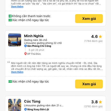
mình có ấn tượng sâu sắc với a tài xế và phụ xe, a phụ xe trả lời người lớn
tuổi trên xe luôn “dạ dạ” , “dạ cảm ơn”, và gọi khách thì “dạ a ra chưa” rất
lịch sự, lúc giải thích cho khách thì cân cần nhẹ nhàng, anh tài xế thì chạy
Xem thêm
rất êm, trước khi xuống xe mình có khen a, trước giờ e say xe mà nay đi êm
không thấy mệt, anh bảo a rất ít khi phanh gấp, phanh gấp chi khách bị say
bị mệt dữ lắm. Mình cảm thấy các anh rất có tâm với nghề và có năng lượng
Không cần thanh toán trước
Xem giá
tích cực dù cho công việc vất vả. Dù đi cẩn thận nhưng trả khách đúng giờ,
Xác nhận chỗ ngay lập tức
sẽ ủng hộ nhà xe tiếp ạ
Minh Nghĩa
4.6
Giường nằm 36 chỗ
(1784 đánh giá)
Limousine giường phòng 22 chỗ
Văn Phòng Chí Công
5 giờ 26 phút
VP Thủ Đức
Mọi người rất rất nên đặt hãng xe minh nghĩa chuyến HCM - ĐL nhé. Gia
đình mình có ông bà trên 70t và người dễ say xe, nhưng cả nhà đều hài lòng
về chuyến đi từ chất lượng xe, giờ giấc, tài xế, nhân viên nhà xe đều rất ổn.
Cảm ơn Thread City đã giới thiệu cho mình hãng xe giữa một rừng các hãng
Xem thêm
xe chỉ vì 1 cái cmt mà mình chốt book Minh Nghĩa, thật sự rất recommend
mọi người trải nghiệm, đi 5-6 tiếng mà cả nhà khoẻ re ko ai mệt mỏi gì cả
Xác nhận chỗ ngay lập tức
Xem giá
Cúc Tùng
3.8
Limousine giường nằm đơn 21 chỗ (WC)
(3792 đánh giá)
Vòng Xoay Bến Lội