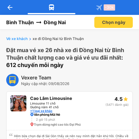
arrow_back
-30k
Bình Thuận
Đồng Nai
Chọn ngày
Vé xe khách
xe đi Đồng Nai từ Bình Thuận
Đặt mua vé xe 26 nhà xe đi Đồng Nai từ Bình
Thuận chất lượng cao và giá vé ưu đãi nhất
:
612 chuyến mỗi ngày
Vexere Team
Ngày cập nhật: 09/08/2026
Cao Lâm Limousine
4.5
Limousine 11 chỗ
(5471 đánh giá)
Giường nằm 41 chỗ
+1 loại xe khác
Văn phòng Mũi Né
2 giờ 15 phút
Trạm dừng nghỉ cao tốc Đại Phú
Hôm bữa chọn đại đi Sài Gòn thấy ok nên nay mình đặt hẳn khứ hồi. Chiều về