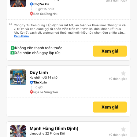
(812 đánh giá)
Chợ Võ Xu
3 giờ 15 phút
Bến Xe Đồng Nai
Công ty Tu Tien cung cấp dịch vụ rất tốt, an toàn và thoải mái. Thông tin về
vị trí xe và các cuộc gọi từ nhân viên trên xe trước khi đón khách rất hữu
ích. Xe rất sạch sẽ, giường ngủ thoải mái với nhiều tùy chọn đèn chiếu sáng
và cổng USB được đặt ở vị trí thuận tiện. Nhân viên rất lịch sự và xe đến
Xem thêm
điểm đến sớm hơn dự kiến. Cảm ơn!
Không cần thanh toán trước
Xem giá
Xác nhận chỗ ngay lập tức
star_rate
Duy Linh
Xe ghế ngồi 14 chỗ
(0 đánh giá)
Tân Xuân
0 giờ
Ngã ba Vũng Tàu
Xem giá
star_rate
Mạnh Hùng (Bình Định)
Limousine 22 Phòng Đôi
(0 đánh giá)