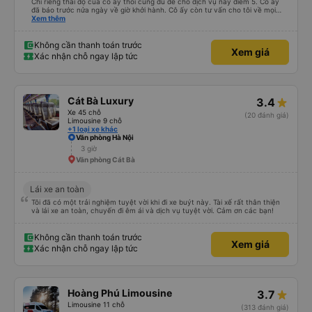
Chỉ riêng thái độ của cô ấy thôi cũng đủ để cho dịch vụ này điểm 5. Cô ấy
đã báo trước nửa ngày về giờ khởi hành. Cô ấy còn tư vấn cho tôi về mọi
vấn đề, kể cả những vấn đề không liên quan đến chuyến đi này. Tôi hỏi tôi có
Xem thêm
thể sử dụng dịch vụ taxi nào ở Hà Nội. Cô ấy gợi ý tôi nên đặt taxi; giá cũng
không chênh lệch nhiều so với giá tôi tìm thấy trên Grab. Xe buýt sạch sẽ,
thoải mái và có máy lạnh. Tài xế lái xe rất cẩn thận. Xe buýt hơi muộn một
Không cần thanh toán trước
Xem giá
chút, nhưng tôi có thể thấy anh ấy đã đợi khách du lịch từ một khách sạn
Xác nhận chỗ ngay lập tức
gần nhà tôi khá lâu.
Cát Bà Luxury
3.4
Xe 45 chỗ
(20 đánh giá)
Limousine 9 chỗ
+1 loại xe khác
Văn phòng Hà Nội
3 giờ
Văn phòng Cát Bà
Lái xe an toàn
Tôi đã có một trải nghiệm tuyệt vời khi đi xe buýt này. Tài xế rất thân thiện
và lái xe an toàn, chuyến đi êm ái và dịch vụ tuyệt vời. Cảm ơn các bạn!
Không cần thanh toán trước
Xem giá
Xác nhận chỗ ngay lập tức
Hoàng Phú Limousine
3.7
Limousine 11 chỗ
(313 đánh giá)