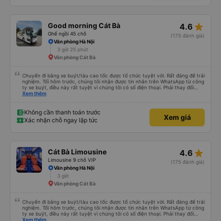
này.
star_rate
Good morning Cát Bà
4.6
Ghế ngồi 45 chỗ
(175 đánh giá)
Văn phòng Hà Nội
3 giờ 25 phút
Văn phòng Cát Bà
Chuyến đi bằng xe buýt/tàu cao tốc được tổ chức tuyệt vời. Rất đáng để trải
nghiệm. Tối hôm trước, chúng tôi nhận được tin nhắn trên WhatsApp từ công
ty xe buýt, điều này rất tuyệt vì chúng tôi có số điện thoại. Phải thay đổi
điểm đón vì trời mưa như trút nước, nhưng họ rất thông cảm. Anh chàng lái
Xem thêm
xe đảm bảo chúng tôi đã lên xe, anh ấy nói tiếng Anh. Anh ấy cung cấp tất
cả thông tin trước bằng tiếng Việt rồi sau đó bằng tiếng Anh. Chúng tôi đi từ
Cát Bà đến Hà Nội, phải xuống xe buýt, lên tàu cao tốc rồi lại lên một xe
Không cần thanh toán trước
Xem giá
buýt khác. Được tổ chức tốt, giao tiếp tuyệt vời, chuyến đi tuyệt vời.
Xác nhận chỗ ngay lập tức
star_rate
Cát Bà Limousine
4.6
Limousine 9 chỗ VIP
(175 đánh giá)
Văn phòng Hà Nội
3 giờ
Văn phòng Cát Bà
Chuyến đi bằng xe buýt/tàu cao tốc được tổ chức tuyệt vời. Rất đáng để trải
nghiệm. Tối hôm trước, chúng tôi nhận được tin nhắn trên WhatsApp từ công
ty xe buýt, điều này rất tuyệt vì chúng tôi có số điện thoại. Phải thay đổi
điểm đón vì trời mưa như trút nước, nhưng họ rất thông cảm. Anh chàng lái
Xem thêm