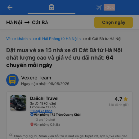
arrow_back
Tải app Vexere ngay!
Tải app Vexere
-30k
Mở app
Mở app
Nhận ưu đãi thành viên độc
-30k/ghế khi đặt vé máy bay qua
quyền
app
Hà Nội
Cát Bà
Chọn ngày
Vé xe khách
xe đi Hải Phòng từ Hà Nội
xe đi Cát Bà từ Hà Nội
Đặt mua vé xe 15 nhà xe đi Cát Bà từ Hà Nội
chất lượng cao và giá vé ưu đãi nhất
: 64
chuyến mỗi ngày
Vexere Team
Ngày cập nhật: 09/08/2026
Daiichi Travel
4.7
Sơ đồ 45 (Chuẩn)
(510 đánh giá)
Limousine 11 chỗ
+1 loại xe khác
Văn phòng 172 Trần Quang Khải
3 giờ 10 phút
Văn phòng Cát Bà
Chào mọi người. Nhân viên hỗ trợ là một cô gái tuyệt vời, lịch sự và chu đáo.