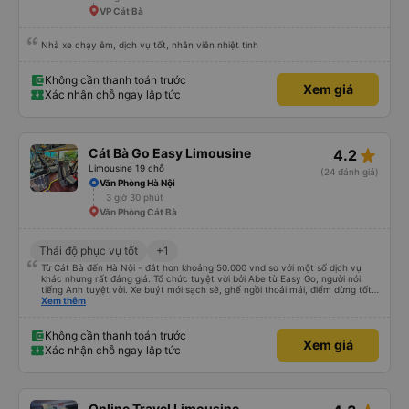
VP Cát Bà
Nhà xe chạy êm, dịch vụ tốt, nhân viên nhiệt tình
Không cần thanh toán trước
Xem giá
Xác nhận chỗ ngay lập tức
star_rate
Cát Bà Go Easy Limousine
4.2
Limousine 19 chỗ
(24 đánh giá)
Văn Phòng Hà Nội
3 giờ 30 phút
Văn Phòng Cát Bà
Thái độ phục vụ tốt
+1
Từ Cát Bà đến Hà Nội - đắt hơn khoảng 50.000 vnd so với một số dịch vụ
khác nhưng rất đáng giá. Tổ chức tuyệt vời bởi Abe từ Easy Go, người nói
tiếng Anh tuyệt vời. Xe buýt mới sạch sẽ, ghế ngồi thoải mái, điểm dừng tốt
giữa chặng, tốt hơn nhiều so với nhiều xe buýt mà tôi đã thử cho đến nay.
Xem thêm
Tuy nhiên, điều tốt nhất dành riêng cho hòn đảo này là nếu xe buýt/dịch vụ
này đi phà xe buýt, vì vậy bạn chỉ đi 1 xe buýt suốt chặng đường thay vì phải
xuống xe với hành lý của mình, v.v., đi phà chở khách để đến đảo và đổi xe
Không cần thanh toán trước
Xem giá
buýt một lần nữa, v.v. rất khuyến khích.
Xác nhận chỗ ngay lập tức
Online Travel Limousine