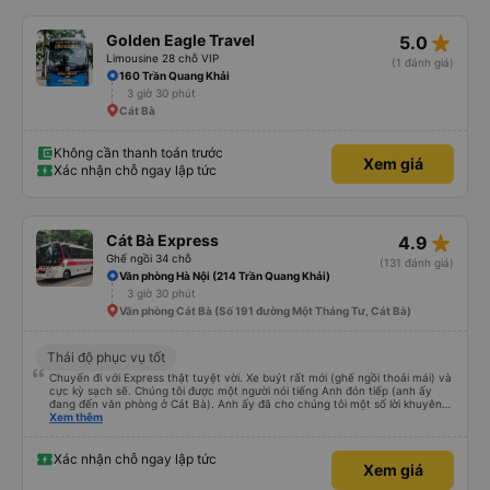
phía sau cùng của xe buýt và bạn có thể cảm thấy xe buýt rung rất nhiều,
những ghế dưới ngay trước những ghế này thoải mái hơn nhiều và chúng tôi
có thể sử dụng chúng vì chúng trống. Nhìn chung là một hành trình rất tốt :)
star_rate
Golden Eagle Travel
5.0
Limousine 28 chỗ VIP
(1 đánh giá)
160 Trần Quang Khải
3 giờ 30 phút
Cát Bà
Không cần thanh toán trước
Xem giá
Xác nhận chỗ ngay lập tức
star_rate
Cát Bà Express
4.9
Ghế ngồi 34 chỗ
(131 đánh giá)
Văn phòng Hà Nội (214 Trần Quang Khải)
3 giờ 30 phút
Văn phòng Cát Bà (Số 191 đường Một Tháng Tư, Cát Bà)
Thái độ phục vụ tốt
Chuyến đi với Express thật tuyệt vời. Xe buýt rất mới (ghế ngồi thoải mái) và
cực kỳ sạch sẽ. Chúng tôi được một người nói tiếng Anh đón tiếp (anh ấy
đang đến văn phòng ở Cát Bà). Anh ấy đã cho chúng tôi một số lời khuyên
hữu ích về những việc nên làm ở Cát Bà. Chúng tôi có một quãng nghỉ ngắn
Xem thêm
15 phút sau 2 giờ. Sau đó, chúng tôi đi thêm 30 phút nữa trước khi đến bến
phà và lên tàu cao tốc. Chúng tôi có tàu cao tốc riêng đưa chúng tôi đến
đảo trong 8-10 phút. Sau đó, chúng tôi đi xe buýt khoảng 30 phút vào thị
Xác nhận chỗ ngay lập tức
Xem giá
trấn Cát Bà. Chúng tôi được thả xuống cách khách sạn khoảng 5 phút đi bộ.
Nhìn chung, dịch vụ tuyệt vời và tôi rất khuyên bạn nên sử dụng dịch vụ