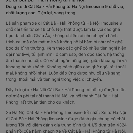
Dòng xe đi Cát Bà - Hải Phòng từ Hà Nội limousine 9 chỗ vip,
chất lượng cao: Tiện lợi, sang trọng
Là sản phẩm xe đi Cát Bà - Hải Phòng từ Hà Nội limousine 9
chỗ cải tiến từ xe 16 chỗ. Nội thất được làm lại với các ghế
bọc da chuẩn Châu Âu, không chỉ êm ái cho chuyến hành
trình xa, mà còn mát mẻ và không hề bị hầm bí như các ghế
bọc da bình thường. Kèm theo các ghế có nhiều tiện nghi hiện
đại như ti-vi, tủ lạnh mini, ổ cắm usb, đèn đọc sách, hệ thống
âm thanh cao cấp. Có vách ngăn riêng biệt giữa khoang lái và
khoang hành khách. Khoảng cách giữa các ghế ngồi rất thoải
mái, không nhồi nhét. Luôn đáp ứng được nhu cầu về sang
trọng, thoải mái và tiện nghi trong việc di chuyển.
Đây là loại xe Hà Nội Cát Bà - Hải Phòng có hỗ trợ đón/trả tận
nơi miễn phí tại nội thành Hà Nội và nội thành Cát Bà - Hải
Phòng, rất thuận tiện cho du khách.
Xe Hà Nội Cát Bà - Hải Phòng limousine tốt nhất: Xe từ Hà Nội
đi Cát Bà - Hải Phòng limousine được đánh giá chung có chất
lượng Tốt với điểm đánh giá trung bình từ 4.1/5 dựa trên 4324
phản hồi của hành khách Xe về Cát Bà - Hải Phòng từ Hà Nội.