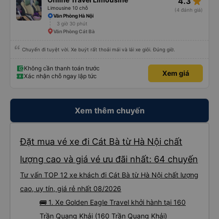
star_rate
4.3
Limousine 10 chỗ
(4 đánh giá)
Văn Phòng Hà Nội
3 giờ 30 phút
Văn Phòng Cát Bà
Chuyến đi tuyệt vời. Xe buýt rất thoải mái và lái xe giỏi. Đúng giờ.
Không cần thanh toán trước
Xem giá
Xác nhận chỗ ngay lập tức
Xem thêm chuyến
Đặt mua vé xe đi Cát Bà từ Hà Nội chất
lượng cao và giá vé ưu đãi nhất: 64 chuyến
Tư vấn TOP 12 xe khách đi Cát Bà từ Hà Nội chất lượng
cao, uy tín, giá rẻ nhất 08/2026
🚌 1. Xe Golden Eagle Travel khởi hành tại 160
Trần Quang Khải (160 Trần Quang Khải)