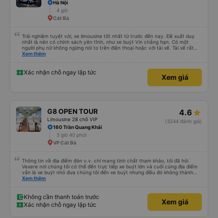
Hà Nội
4 giờ
Cát Bà
Trải nghiệm tuyệt vời, xe limousine tốt nhất từ trước đến nay. Đề xuất duy
nhất là nên có chính sách yên tĩnh, như xe buýt Vin chẳng hạn. Có một
người phụ nữ không ngừng nói to trên điện thoại hoặc với tài xế. Tài xế rất
tôn trọng. Những hành khách khác, thậm chí cả trẻ nhỏ cũng rất chu đáo.
Xem thêm
Tôi sẽ quay lại Hà Nội trong vài ngày nữa, chúng ta sẽ xem liệu tôi chỉ may
mắn hay xe limousine và dịch vụ luôn tuyệt vời. Hiện tại, chắc chắn sẽ giới
thiệu
Xác nhận chỗ ngay lập tức
Xem giá
G8 OPEN TOUR
4.6
Limousine 28 chỗ VIP
(3244 đánh giá)
160 Trần Quang Khải
3 giờ 40 phút
VP Cát Bà
Thông tin về địa điểm đón v.v. chỉ mang tính chất tham khảo, tôi đã hỏi
Vexere nơi chúng tôi có thể đến trực tiếp xe buýt lớn và cuối cùng địa điểm
vẫn là xe buýt nhỏ đưa chúng tôi đến xe buýt nhưng điều đó không thành
vấn đề. Chúng tôi khởi hành đúng giờ từ Hà Nội nhưng đã nghỉ rất lâu ở sân
Xem thêm
bay để đợi một số hành khách tôi đoán vậy và chỉ đến Sa Pa muộn 30 phút
nên rất tốt. Không có WC trên xe buýt nên hãy cân nhắc nhưng bạn sẽ nghỉ
30 phút hai lần ở khu vực đường cao tốc (3 nghìn đồng để sử dụng phòng
Không cần thanh toán trước
Xem giá
tắm và chúng rất sạch sẽ) và cũng có thể mua rất nhiều đồ ăn nhẹ và thức
Xác nhận chỗ ngay lập tức
ăn khác nhau. Ghế ngồi rất thoải mái! Hãy nhớ rằng đôi khi chất lượng đường
không được tốt nên có thể rất rung lắc. Chúng tôi đã đặt 2 ghế trên cùng ở