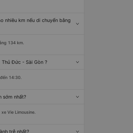
ao nhiêu km nếu di chuyển bằng
oảng 134 km.
 Thủ Đức - Sài Gòn ?
 đến 14:30.
h sớm nhất?
 xe Vie Limousine.
ành trễ nhất?