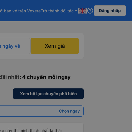
help_outline
Đăng nhập
ở bán vé trên Vexere
Trở thành đối tác
arrow_drop_down
Xem giá
 ngày về
đãi nhất
: 4 chuyến mỗi ngày
Xem bộ lọc chuyến phổ biến
Chọn ngày
e này thì mình thích nhất là thái