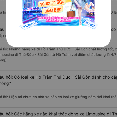
rả lời: Chuyến xe có giờ xuất phát trễ (muộn) nhất là vào lúc 14:30 l
âu hỏi: Review xe đi Thủ Đức - Sài Gòn từ Hồ Tràm nào có 
ấp nhất?
rả lời: Những hãng xe đi Hồ Tràm Thủ Đức - Sài Gòn chất lượng tốt, x
imousine đi Thủ Đức - Sài Gòn từ Hồ Tràm với điểm chất lượng là 4.
àng).
âu hỏi: Có loại xe Hồ Tràm Thủ Đức - Sài Gòn dành cho cặp
hông?
rả lời: Hiện tại chưa có nhà xe nào có loại xe giường nằm đôi khai th
âu hỏi: Các hãng xe nào khai thác dòng xe Limousine đi T