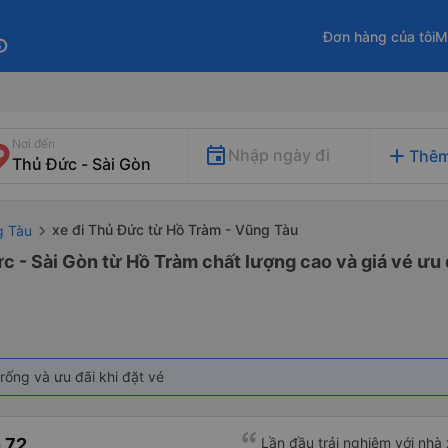
Đơn hàng của tôi
M
fo
Nơi đến
add
Nhập ngày đi
Thêm
xe đi Thủ Đức từ Hồ Tràm - Vũng Tàu
g Tàu
c - Sài Gòn từ Hồ Tràm chất lượng cao và giá vé ưu 
rống và ưu đãi khi đặt vé
 72
Lần đầu trải nghiệm với nhà x