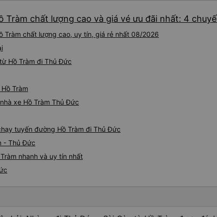
recommend this transport s
ồ Tràm chất lượng cao và giá vé ưu đãi nhất: 4 chuy
safe travel. Chuyến đi từ hcmc đến vung tau. Tài xế gọi
trước giờ đón. Để kiểm tra 
 Tràm chất lượng cao, uy tín, giá rẻ nhất 08/2026
sớm hay không. Họ sẽ kiểm t
thai sản và sắp xếp chỗ ngồ
i
Có không gian để đặt hành 
từ Hồ Tràm đi Thủ Đức
hình LCD không hoạt động ở 
3 chỗ rất thoải mái và có th
khác. Nó đi kèm với ghế ma
ừ Hồ Tràm
đi vệ sinh. Bạn có thể chọn t
iá nhà xe Hồ Tràm Thủ Đức
vụ khác. Người lái xe rất gi
tôi. Các nhân viên tại văn p
và rất thân thiện. Tôi sẽ giới
e chạy tuyến đường Hồ Tràm đi Thủ Đức
cho mọi người để có chuyến 
m - Thủ Đức
Tràm nhanh và uy tín nhất
Đức