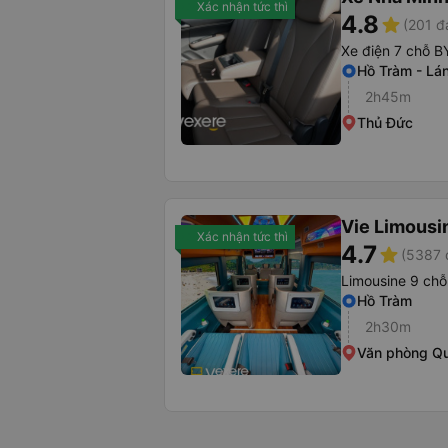
Xác nhận tức thì
4.8
star
(201 đ
Xe điện 7 chỗ B
Hồ Tràm - Lá
2h45m
Thủ Đức
Vie Limousi
Xác nhận tức thì
4.7
star
(5387 
Limousine 9 chỗ
Hồ Tràm
2h30m
Văn phòng Qu