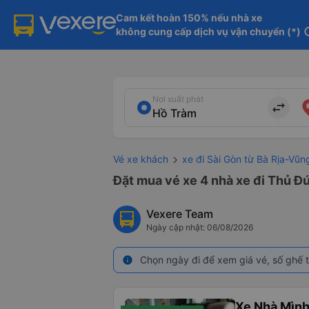
Cam kết hoàn 150% nếu nhà xe

không cung cấp dịch vụ vận chuyển (*)
in
Nơi xuất phát
import_export
Vé xe khách
xe đi Sài Gòn từ Bà Rịa-Vũn
Đặt mua vé xe 4 nhà xe đi Thủ Đứ
Vexere Team
Ngày cập nhật: 06/08/2026
Chọn ngày đi để xem giá vé, số ghế t
info
Xe Nhà Mình