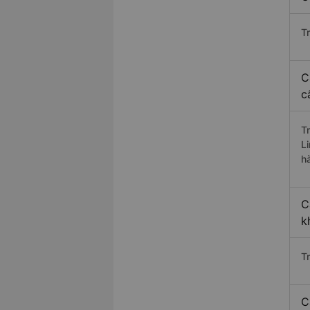
T
C
c
T
L
h
C
k
T
C