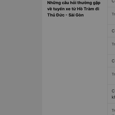
C
Những câu hỏi thường gặp
về tuyến xe từ Hồ Tràm đi
T
Thủ Đức - Sài Gòn
C
T
C
Tr
C
k
T