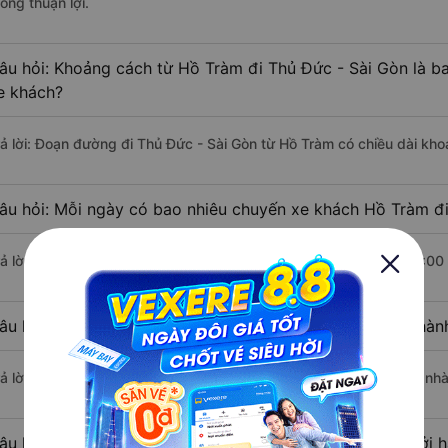
ông thuận lợi.
âu hỏi: Khoảng cách từ Hồ Tràm đi Thủ Đức - Sài Gòn là b
e khách?
rả lời: Đoạn đường đi Thủ Đức - Sài Gòn từ Hồ Tràm có chiều dài kh
âu hỏi: Mỗi ngày có bao nhiêu chuyến xe khách Hồ Tràm đi
rả lời: Trung bình mỗi ngày có khoảng 4 chuyến xe bắt đầu từ 13:00
âu hỏi: Nhà xe đi Hồ Tràm Thủ Đức - Sài Gòn nào khởi hàn
rả lời: Chuyến xe có giờ xuất phát sớm nhất vào lúc 13:00 là của nhà
âu hỏi: Nhà xe đi Thủ Đức - Sài Gòn từ Hồ Tràm nào khởi h