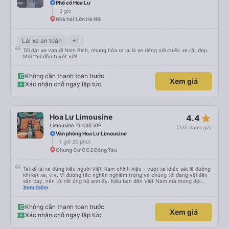
Phố cổ Hoa Lư
3 giờ
Nhà hát Lớn Hà Nội
Lái xe an toàn
+1
Tôi đặt xe van đi Ninh Bình, nhưng hóa ra lại là xe riêng với chiếc xe rất đẹp.
Mọi thứ đều tuyệt vời!
Không cần thanh toán trước
Xem giá
Xác nhận chỗ ngay lập tức
star_rate
Hoa Lư Limousine
4.4
Limousine 11 chỗ VIP
(235 đánh giá)
Văn phòng Hoa Lư Limousine
1 giờ 20 phút
Chung Cư CC2 Đồng Tàu
Tài xế lái xe đúng kiểu người Việt Nam chính hiệu - vượt xe khác sát lề đường
khi kẹt xe, v.v. Vì đường tắc nghẽn nghiêm trọng và chúng tôi đang vội đến
sân bay, nên tôi rất ủng hộ anh ấy. Nếu bạn đến Việt Nam mà mong đợi
người ta lái xe như ở châu Âu, thì hãy đến nơi khác.
Xem thêm
Không cần thanh toán trước
Xem giá
Xác nhận chỗ ngay lập tức