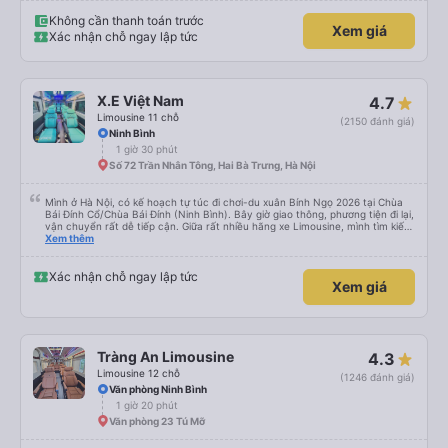
Không cần thanh toán trước
Xem giá
Xác nhận chỗ ngay lập tức
X.E Việt Nam
4.7
Limousine 11 chỗ
(2150 đánh giá)
Ninh Bình
1 giờ 30 phút
Số 72 Trần Nhân Tông, Hai Bà Trưng, Hà Nội
Mình ở Hà Nội, có kế hoạch tự túc đi chơi-du xuân Bính Ngọ 2026 tại Chùa
Bái Đính Cổ/Chùa Bái Đính (Ninh Bình). Bây giờ giao thông, phương tiện đi lại,
vận chuyển rất dễ tiếp cận. Giữa rất nhiều hãng xe Limousine, mình tìm kiếm
trên Vexere và chốt được lịch phù hợp với hãng xe X.E Việt Nam. Giá vé lượt
Xem thêm
đi và lượt về (2 chiều, khứ hồi) khá hợp lý. Điều mà mình thấy đỉnh nhất chính
là hãng có hỗ trợ xe trung chuyển. Từ văn phòng 251 Lương Văn Thăng,
phường Hoa Lư đến Chùa Bái Đính, phường Tây Hoa Lư khoảng cách là
Xác nhận chỗ ngay lập tức
Xem giá
~20km, hãng nhiệt tình đưa đón dù chỉ là 1 người, đưa đón 2 chiều bằng xe
trung chuyển với khoảng cách tổng là 40km mà phí thu thêm chỉ có
45.000đ. Mình chỉ lo cho hãng sẽ bị lỗ thôi. Mình chỉ cảm nhận nhất về vụ xe
trung chuyển thôi. Năm mới, chúc hãng X.E Việt Nam ngày càng phát triển
nhé. Thân mến.
Tràng An Limousine
4.3
Limousine 12 chỗ
(1246 đánh giá)
Văn phòng Ninh Bình
1 giờ 20 phút
Văn phòng 23 Tú Mỡ