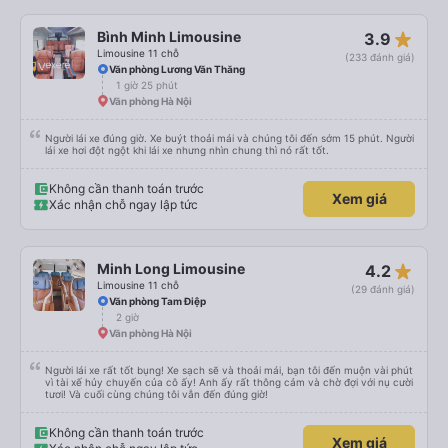
star_rate
Bình Minh Limousine
3.9
Limousine 11 chỗ
(233 đánh giá)
Văn phòng Lương Văn Thăng
1 giờ 25 phút
Văn phòng Hà Nội
Người lái xe đúng giờ. Xe buýt thoải mái và chúng tôi đến sớm 15 phút. Người
lái xe hơi đột ngột khi lái xe nhưng nhìn chung thì nó rất tốt.
Không cần thanh toán trước
Xem giá
Xác nhận chỗ ngay lập tức
star_rate
Minh Long Limousine
4.2
Limousine 11 chỗ
(29 đánh giá)
Văn phòng Tam Điệp
2 giờ
Văn phòng Hà Nội
Người lái xe rất tốt bụng! Xe sạch sẽ và thoải mái, bạn tôi đến muộn vài phút
vì tài xế hủy chuyến của cô ấy! Anh ấy rất thông cảm và chờ đợi với nụ cười
tươi! Và cuối cùng chúng tôi vẫn đến đúng giờ!
Không cần thanh toán trước
Xem giá