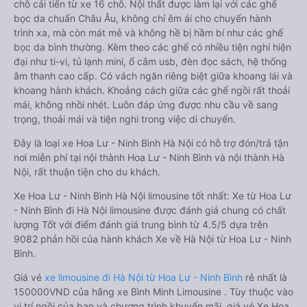
chỗ cải tiến từ xe 16 chỗ. Nội thất được làm lại với các ghế
bọc da chuẩn Châu Âu, không chỉ êm ái cho chuyến hành
trình xa, mà còn mát mẻ và không hề bị hầm bí như các ghế
bọc da bình thường. Kèm theo các ghế có nhiều tiện nghi hiện
đại như ti-vi, tủ lạnh mini, ổ cắm usb, đèn đọc sách, hệ thống
âm thanh cao cấp. Có vách ngăn riêng biệt giữa khoang lái và
khoang hành khách. Khoảng cách giữa các ghế ngồi rất thoải
mái, không nhồi nhét. Luôn đáp ứng được nhu cầu về sang
trọng, thoải mái và tiện nghi trong việc di chuyển.
Đây là loại xe Hoa Lư - Ninh Bình Hà Nội có hỗ trợ đón/trả tận
nơi miễn phí tại nội thành Hoa Lư - Ninh Bình và nội thành Hà
Nội, rất thuận tiện cho du khách.
Xe Hoa Lư - Ninh Bình Hà Nội limousine tốt nhất: Xe từ Hoa Lư
- Ninh Bình đi Hà Nội limousine được đánh giá chung có chất
lượng Tốt với điểm đánh giá trung bình từ 4.5/5 dựa trên
9082 phản hồi của hành khách Xe về Hà Nội từ Hoa Lư - Ninh
Bình.
Giá vé
xe limousine đi Hà Nội từ Hoa Lư - Ninh Bình
rẻ nhất là
150000VND của hãng xe Bình Minh Limousine . Tùy thuộc vào
vị trí ngồi của bạn và chương trình khuyến mãi, giá vé Xe Hoa