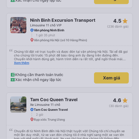
Xác nhận chỗ ngay lập tức
star_rate
Ninh Bình Excursion Transport
4.5
Limousine 11 chỗ VIP
(236 đánh giá)
Văn phòng Ninh Bình
1 giờ 35 phút
Văn phòng Hà Nội (số 10 Hàng Phèn)
Chúng tôi đặt vé trực tuyến và được đón tại văn phòng Hà Nội. Tài xế đã gọi
cho chúng tôi trước 15 phút để báo rằng anh ấy đang trên đường đến.
Chuyến khởi hành đúng giờ, hành trình diễn ra rất tốt, ghế ngồi thoải mái.
Chúng tôi đã chọn trả khách ở Tam Cốc khi đặt xe trực tuyến, tài xế đã trả
Xem thêm
khách ở gần nơi lưu trú.
Không cần thanh toán trước
Xem giá
Xác nhận chỗ ngay lập tức
star_rate
Tam Coc Queen Travel
4.6
Xe Limousine 11 chỗ
(30 đánh giá)
Tam Coc Queen Travel
2 giờ
Rạp xiếc Trung Ương
Chuyến đi từ Ninh Bình đến Hà Nội thật tuyệt vời! Chúng tôi chỉ chuyển xe
một lần duy nhất, từ xe van đón chúng tôi ở nhà nghỉ sang một xe van lớn
hơn với ghế ngồi rất thoải mái. Xe van thứ hai đưa chúng tôi thẳng đến