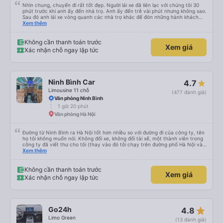
Nhìn chung, chuyến đi rất tốt đẹp. Người lái xe đã liên lạc với chúng tôi 30
phút trước khi anh ấy đến nhà trọ. Anh ấy đến trễ vài phút nhưng không sao.
Sau đó anh lái xe vòng quanh các nhà trọ khác để đón những hành khách
khác. Sau đó anh ấy thả chúng tôi xuống văn phòng, nơi tất cả chúng tôi
Xem thêm
phải xuống xe và chuyển sang xe limousine 12 chỗ. Sau 2 giờ 45 phút, chúng
tôi đã tới nơi. Sẽ thật tuyệt nếu người lái xe cung cấp cho chúng tôi thêm
thông tin để chúng tôi có chút manh mối về chuyện gì đang xảy ra.
Không cần thanh toán trước
Xem giá
Xác nhận chỗ ngay lập tức
Ninh Bình Car
4.7
Limousine 11 chỗ
(477 đánh giá)
Văn phòng Ninh Bình
1 giờ 20 phút
Văn phòng Hà Nội
Đường từ Ninh Bình ra Hà Nội tốt hơn nhiều so với đường đi của công ty, tên
họ tôi không muốn nói. Không đổi xe, không đổi tài xế, một thành viên trong
công ty đã viết thư cho tôi (thay vào đó tôi chạy trên đường phố Hà Nội và
hỏi người dân địa phương “bạn có thể gọi tài xế không…?”. Đừng quên trả
Xem thêm
thêm tiền cho dịch vụ bổ sung như đưa đón và đưa đón. xuống xe khi bạn
muốn. Hãy sẵn sàng đổi xe buýt sang ô tô ở điểm cuối của xe buýt. Chỉ cần
mang theo hành lý và chỗ ngồi lên ô tô. Và tôi đánh giá cao tốc độ của xe
Không cần thanh toán trước
Xem giá
buýt. Tôi có hợp pháp hay không, nhưng 100 km/h vẫn tốt hơn 80. Cảm ơn
Xác nhận chỗ ngay lập tức
sự quan tâm của bạn và xin lỗi vì tiếng Anh của tôi không tốt (tôi chắc chắn
rằng tiếng Nga của bạn không tốt hơn).
star_rate
Go24h
4.8
Limo Green
(13 đánh giá)