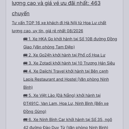
lượng cao và giá vé ưu đãi nhất: 463
chuyến
Tư vấn TOP 16 xe khách đi Hà Nội từ Hoa Lư chất
lượng cao, uy tín, giá rẻ nhất 08/2026
🚌 1. Xe HKA Go khởi hành tại Số 10B đường Đồng
Giao (Văn phòng Tam Điệp)
🚌 2. Xe Go24h khởi hành tại Phố cổ Hoa Lư
🚌 3. Xe Zotadi khởi hành tại 10 Trương Hán Siêu
🚌 4. Xe Daiichi Travel khởi hành tại Bên cạnh
Lapis Restaurant and Hostel (Văn phòng Ninh
Bình)
🚌 5. Xe Việt Lào (Đà Nẵng) khởi hành tại
ĐT491C, Van Lam, Hoa Lư, Ninh Bình (Bến xe
Đồng Gừng)
🚌 6. Xe Ninh Bình Car khởi hành tại Số 35, ngõ
42 đường Đào Duy Từ (Văn phòng Ninh Bình)