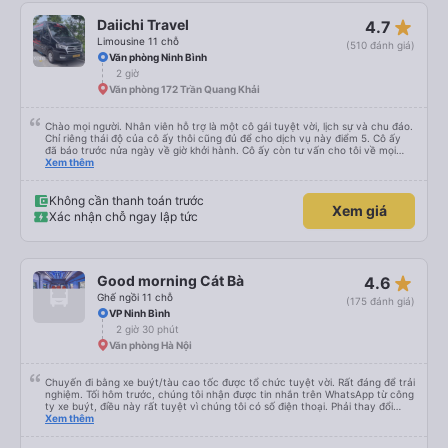
star_rate
Daiichi Travel
4.7
Limousine 11 chỗ
(510 đánh giá)
Văn phòng Ninh Bình
2 giờ
Văn phòng 172 Trần Quang Khải
Chào mọi người. Nhân viên hỗ trợ là một cô gái tuyệt vời, lịch sự và chu đáo.
Chỉ riêng thái độ của cô ấy thôi cũng đủ để cho dịch vụ này điểm 5. Cô ấy
đã báo trước nửa ngày về giờ khởi hành. Cô ấy còn tư vấn cho tôi về mọi
vấn đề, kể cả những vấn đề không liên quan đến chuyến đi này. Tôi hỏi tôi có
Xem thêm
thể sử dụng dịch vụ taxi nào ở Hà Nội. Cô ấy gợi ý tôi nên đặt taxi; giá cũng
không chênh lệch nhiều so với giá tôi tìm thấy trên Grab. Xe buýt sạch sẽ,
thoải mái và có máy lạnh. Tài xế lái xe rất cẩn thận. Xe buýt hơi muộn một
Không cần thanh toán trước
Xem giá
chút, nhưng tôi có thể thấy anh ấy đã đợi khách du lịch từ một khách sạn
Xác nhận chỗ ngay lập tức
gần nhà tôi khá lâu.
star_rate
Good morning Cát Bà
4.6
Ghế ngồi 11 chỗ
(175 đánh giá)
VP Ninh Bình
2 giờ 30 phút
Văn phòng Hà Nội
Chuyến đi bằng xe buýt/tàu cao tốc được tổ chức tuyệt vời. Rất đáng để trải
nghiệm. Tối hôm trước, chúng tôi nhận được tin nhắn trên WhatsApp từ công
ty xe buýt, điều này rất tuyệt vì chúng tôi có số điện thoại. Phải thay đổi
điểm đón vì trời mưa như trút nước, nhưng họ rất thông cảm. Anh chàng lái
Xem thêm
xe đảm bảo chúng tôi đã lên xe, anh ấy nói tiếng Anh. Anh ấy cung cấp tất
cả thông tin trước bằng tiếng Việt rồi sau đó bằng tiếng Anh. Chúng tôi đi từ