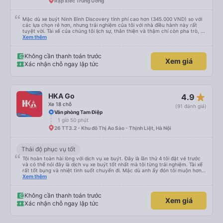
Rạp xiếc Trung Ương
Mặc dù xe buýt Ninh Bình Discovery tính phí cao hơn (345.000 VND) so với
các lựa chọn rẻ hơn, nhưng trải nghiệm của tôi với nhà điều hành này rất
tuyệt vời. Tài xế của chúng tôi lịch sự, thân thiện và thậm chí còn pha trò, và
rõ ràng là anh ấy lái xe an toàn hơn so với những chiếc xe buýt limousine
Xem thêm
khác mà tôi thấy chạy quá tốc độ trên đường cao tốc. Chúng tôi đã trả
thêm 50.000 VND/người và được đưa đến khách sạn ở Tràng An. Tóm lại, tôi
không hề hối tiếc khi đặt xe với nhà điều hành này và sẽ lại sử dụng dịch vụ
Không cần thanh toán trước
Xem giá
của họ.
Xác nhận chỗ ngay lập tức
star_rate
HKA Go
4.9
Xe 18 chỗ
(91 đánh giá)
Văn phòng Tam Điệp
1 giờ 50 phút
26 TT3.2 - Khu đô Thị Ao Sào - Thịnh Liệt, Hà Nội
Thái độ phục vụ tốt
Tôi hoàn toàn hài lòng với dịch vụ xe buýt. Đây là lần thứ 4 tôi đặt vé trước
và có thể nói đây là dịch vụ xe buýt tốt nhất mà tôi từng trải nghiệm. Tài xế
rất tốt bụng và nhiệt tình suốt chuyến đi. Mặc dù anh ấy đón tôi muộn hơn
giờ hẹn một chút, nhưng anh ấy đã ngay lập tức xin lỗi vì tình trạng tắc
Xem thêm
đường giờ cao điểm ở Hà Nội nên tôi rất thông cảm với anh ấy. Anh ấy lái xe
an toàn và chúng tôi đã có một cuộc trò chuyện thoải mái về tình hình giao
thông ở Hà Nội và Ninh Bình. Cảm ơn xe buýt!
Không cần thanh toán trước
Xem giá
Xác nhận chỗ ngay lập tức