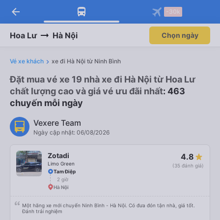
arrow_back
-30k
Hoa Lư
Hà Nội
Chọn ngày
Vé xe khách
xe đi Hà Nội từ Ninh Bình
Đặt mua vé xe 19 nhà xe đi Hà Nội từ Hoa Lư
chất lượng cao và giá vé ưu đãi nhất
: 463
chuyến mỗi ngày
Vexere Team
Ngày cập nhật: 06/08/2026
Zotadi
4.8
Limo Green
(35 đánh giá)
Tam Điệp
2 giờ
Hà Nội
Một hãng xe mới chuyến Ninh Bình - Hà Nội. Có đưa đón tận nhà, giá tốt.
Đánh trải nghiệm