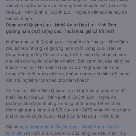
vào vị trí ngồi của bạn và chương trình khuyến mãi, giá vé Xe
Hoa Lư - Ninh Bình đi Quỳnh Lưu - Nghệ An limousine này có
thể sẽ rẻ hơn
Dòng xe đi Quỳnh Lưu - Nghệ An từ Hoa Lư - Ninh Bình
giường nằm chất lượng cao: Thoải mái, giá cả tốt nhất
Những nhà xe đi Quỳnh Lưu - Nghệ An từ Hoa Lư - Ninh Bình
đều sở hữu những xe giường nằm chất lượng cao. Trên xe
được trang bị đầy đủ các trang thiết bị hiện đại phục vụ cho
nhu cầu di chuyển của hành khách. Bên cạnh đó, các hãng xe
khách Hoa Lư - Ninh Bình Quỳnh Lưu - Nghệ An luôn chú
trọng đến chất lượng dịch vụ, không ngừng cải thiện để mang
đến trải nghiệm hoàn hảo cho hành khách.
Xe Hoa Lư - Ninh Bình Quỳnh Lưu - Nghệ An giường nằm tốt
nhất: Xe từ Hoa Lư - Ninh Bình đi Quỳnh Lưu - Nghệ An
giường nằm được đánh giá chung chất lượng Tốt với điểm
đánh giá trung bình từ 4.5/5 dựa trên 2476 phản hồi của hành
khách Xe về Quỳnh Lưu - Nghệ An từ Hoa Lư - Ninh Bình.
Giá vé
xe giường nằm đi Quỳnh Lưu - Nghệ An từ Hoa Lư -
Ninh Bình
rẻ nhất là 270000VND của hãng xe Hiếu Viện. Tùy