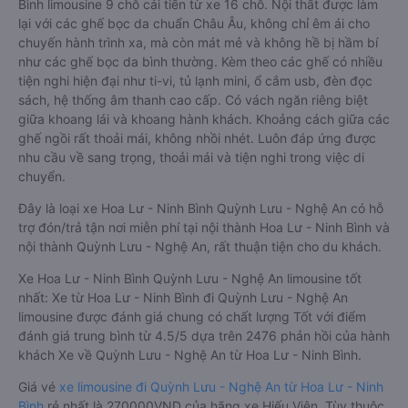
Bình limousine 9 chỗ cải tiến từ xe 16 chỗ. Nội thất được làm
lại với các ghế bọc da chuẩn Châu Âu, không chỉ êm ái cho
chuyến hành trình xa, mà còn mát mẻ và không hề bị hầm bí
như các ghế bọc da bình thường. Kèm theo các ghế có nhiều
tiện nghi hiện đại như ti-vi, tủ lạnh mini, ổ cắm usb, đèn đọc
sách, hệ thống âm thanh cao cấp. Có vách ngăn riêng biệt
giữa khoang lái và khoang hành khách. Khoảng cách giữa các
ghế ngồi rất thoải mái, không nhồi nhét. Luôn đáp ứng được
nhu cầu về sang trọng, thoải mái và tiện nghi trong việc di
chuyển.
Đây là loại xe Hoa Lư - Ninh Bình Quỳnh Lưu - Nghệ An có hỗ
trợ đón/trả tận nơi miễn phí tại nội thành Hoa Lư - Ninh Bình và
nội thành Quỳnh Lưu - Nghệ An, rất thuận tiện cho du khách.
Xe Hoa Lư - Ninh Bình Quỳnh Lưu - Nghệ An limousine tốt
nhất: Xe từ Hoa Lư - Ninh Bình đi Quỳnh Lưu - Nghệ An
limousine được đánh giá chung có chất lượng Tốt với điểm
đánh giá trung bình từ 4.5/5 dựa trên 2476 phản hồi của hành
khách Xe về Quỳnh Lưu - Nghệ An từ Hoa Lư - Ninh Bình.
Giá vé
xe limousine đi Quỳnh Lưu - Nghệ An từ Hoa Lư - Ninh
Bình
rẻ nhất là 270000VND của hãng xe Hiếu Viện. Tùy thuộc