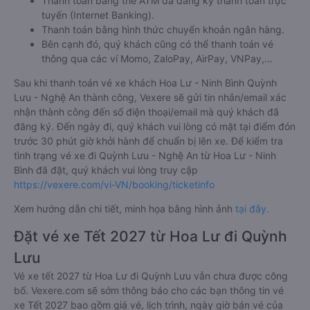
Thanh toán bằng thẻ ATM đã đăng ký thanh toán trực
tuyến (Internet Banking).
Thanh toán bằng hình thức chuyển khoản ngân hàng.
Bên cạnh đó, quý khách cũng có thể thanh toán vé
thông qua các ví Momo, ZaloPay, AirPay, VNPay,…
Sau khi thanh toán vé xe khách Hoa Lư - Ninh Bình Quỳnh
Lưu - Nghệ An thành công, Vexere sẽ gửi tin nhắn/email xác
nhận thành công đến số điện thoại/email mà quý khách đã
đăng ký. Đến ngày đi, quý khách vui lòng có mặt tại điểm đón
trước 30 phút giờ khởi hành để chuẩn bị lên xe. Để kiểm tra
tình trạng vé xe đi Quỳnh Lưu - Nghệ An từ Hoa Lư - Ninh
Bình đã đặt, quý khách vui lòng truy cập
https://vexere.com/vi-VN/booking/ticketinfo
Xem hướng dẫn chi tiết, minh họa bằng hình ảnh
tại đây.
Đặt vé xe Tết 2027 từ Hoa Lư đi Quỳnh
Lưu
Vé xe tết 2027 từ Hoa Lư đi Quỳnh Lưu vẫn chưa được công
bố. Vexere.com sẽ sớm thông báo cho các bạn thông tin vé
xe Tết 2027 bao gồm giá vé, lịch trình, ngày giờ bán vé của