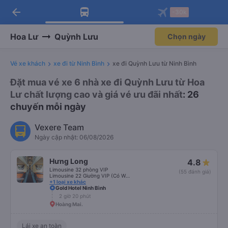
arrow_back
Tải app Vexere ngay!
Tải app Vexere
-30k
Mở app
Mở app
Nhận ưu đãi thành viên độc
-30k/ghế khi đặt vé máy bay qua
quyền
app
Hoa Lư
Quỳnh Lưu
Chọn ngày
Vé xe khách
xe đi từ Ninh Bình
xe đi Quỳnh Lưu từ Ninh Bình
Đặt mua vé xe 6 nhà xe đi Quỳnh Lưu từ Hoa
Lư chất lượng cao và giá vé ưu đãi nhất
: 26
chuyến mỗi ngày
Vexere Team
Ngày cập nhật: 06/08/2026
Hưng Long
4.8
Limousine 32 phòng VIP
(55 đánh giá)
Limousine 22 Giường VIP (Có WC)
+1 loại xe khác
Gold Hotel Ninh Bình
2 giờ 20 phút
Hoàng Mai.
Lái xe an toàn