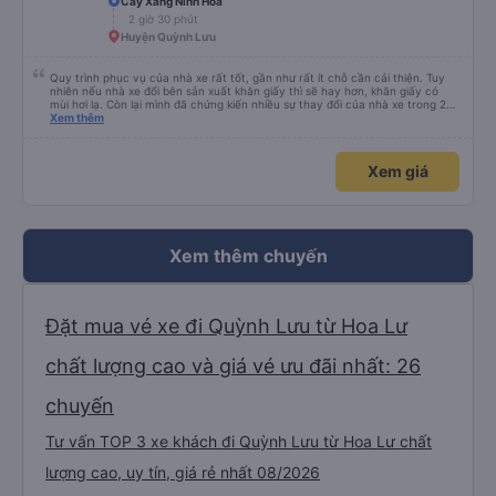
Cây Xăng Ninh Hoà
2 giờ 30 phút
Huyện Quỳnh Lưu
Quy trình phục vụ của nhà xe rất tốt, gần như rất ít chỗ cần cải thiện. Tuy
nhiên nếu nhà xe đổi bên sản xuất khăn giấy thì sẽ hay hơn, khăn giấy có
mùi hơi lạ. Còn lại mình đã chứng kiến nhiều sự thay đổi của nhà xe trong 2
tháng vừa rồi: tài xế và phụ xe ngày càng thân thiện, quy trình phục vụ rõ
Xem thêm
ràng và phục vụ nhanh chóng, đã giải quyết điểm nghẽn trung chuyển ở Hà
Nội khi đã phân vùng từng xe
Xem giá
Xem thêm chuyến
Đặt mua vé xe đi Quỳnh Lưu từ Hoa Lư
chất lượng cao và giá vé ưu đãi nhất: 26
chuyến
Tư vấn TOP 3 xe khách đi Quỳnh Lưu từ Hoa Lư chất
lượng cao, uy tín, giá rẻ nhất 08/2026