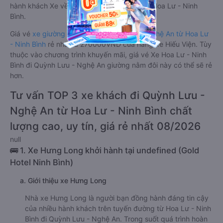
hành khách Xe về Quỳnh Lưu - Nghệ An từ Hoa Lư - Ninh
Bình.
Giá vé
xe giường nằm đôi đi Quỳnh Lưu - Nghệ An từ Hoa Lư
- Ninh Bình
rẻ nhất là 270000VND của hãng xe Hiếu Viện. Tùy
thuộc vào chương trình khuyến mãi, giá vé Xe Hoa Lư - Ninh
Bình đi Quỳnh Lưu - Nghệ An giường nằm đôi này có thể sẽ rẻ
hơn.
Tư vấn TOP 3 xe khách đi Quỳnh Lưu -
Nghệ An từ Hoa Lư - Ninh Bình chất
lượng cao, uy tín, giá rẻ nhất 08/2026
null
🚌 1. Xe Hưng Long khởi hành tại undefined (Gold
Hotel Ninh Bình)
a. Giới thiệu xe Hưng Long
Nhà xe Hưng Long là người bạn đồng hành đáng tin cậy
của nhiều hành khách trên tuyến đường từ Hoa Lư - Ninh
Bình đi Quỳnh Lưu - Nghệ An. Trong suốt quá trình hoàn