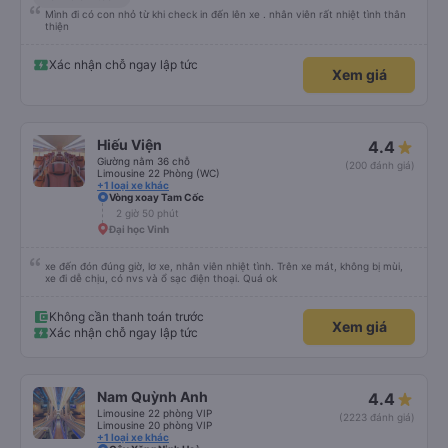
Mình đi có con nhỏ từ khi check in đến lên xe . nhân viên rất nhiệt tình thân
thiện
Xác nhận chỗ ngay lập tức
Xem giá
Hiếu Viện
4.4
Giường nằm 36 chỗ
(200 đánh giá)
Limousine 22 Phòng (WC)
+1 loại xe khác
Vòng xoay Tam Cốc
2 giờ 50 phút
Đại học Vinh
xe đến đón đúng giờ, lơ xe, nhân viên nhiệt tình. Trên xe mát, không bị mùi,
xe đi dễ chịu, có nvs và ổ sạc điện thoại. Quá ok
Không cần thanh toán trước
Xem giá
Xác nhận chỗ ngay lập tức
Nam Quỳnh Anh
4.4
Limousine 22 phòng VIP
(2223 đánh giá)
Limousine 20 phòng VIP
+1 loại xe khác