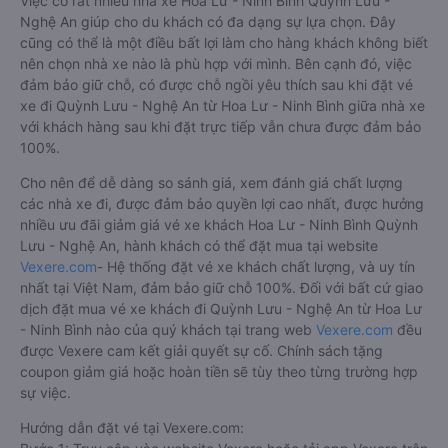
Việc có rất nhiều nhà xe Hoa Lư - Ninh Bình Quỳnh Lưu -
Nghệ An giúp cho du khách có đa dạng sự lựa chọn. Đây
cũng có thể là một điều bất lợi làm cho hàng khách không biết
nên chọn nhà xe nào là phù hợp với mình. Bên cạnh đó, việc
đảm bảo giữ chỗ, có được chỗ ngồi yêu thích sau khi đặt vé
xe đi Quỳnh Lưu - Nghệ An từ Hoa Lư - Ninh Bình giữa nhà xe
với khách hàng sau khi đặt trực tiếp vẫn chưa được đảm bảo
100%.
Cho nên để dễ dàng so sánh giá, xem đánh giá chất lượng
các nhà xe đi, được đảm bảo quyền lợi cao nhất, được hưởng
nhiều ưu đãi giảm giá vé xe khách Hoa Lư - Ninh Bình Quỳnh
Lưu - Nghệ An, hành khách có thể đặt mua tại website
Vexere.com
- Hệ thống đặt vé xe khách chất lượng, và uy tín
nhất tại Việt Nam, đảm bảo giữ chỗ 100%. Đối với bất cứ giao
dịch đặt mua vé xe khách đi Quỳnh Lưu - Nghệ An từ Hoa Lư
- Ninh Bình nào của quý khách tại trang web
Vexere.com
đều
được Vexere cam kết giải quyết sự cố. Chính sách tặng
coupon giảm giá hoặc hoàn tiền sẽ tùy theo từng trường hợp
sự việc.
Hướng dẫn đặt vé tại Vexere.com: