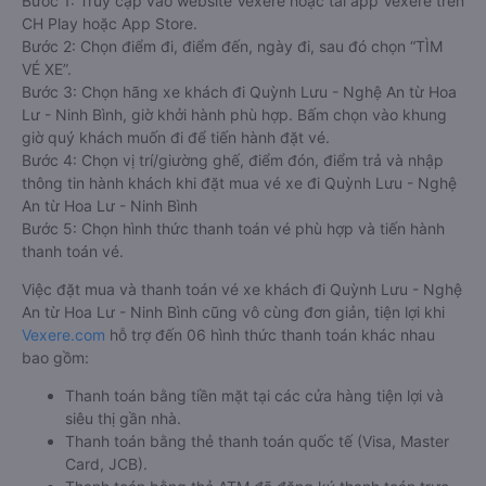
Bước 1: Truy cập vào website Vexere hoặc tải app Vexere trên
CH Play hoặc App Store.
Bước 2: Chọn điểm đi, điểm đến, ngày đi, sau đó chọn “TÌM
VÉ XE”.
Bước 3: Chọn hãng xe khách đi Quỳnh Lưu - Nghệ An từ Hoa
Lư - Ninh Bình, giờ khởi hành phù hợp. Bấm chọn vào khung
giờ quý khách muốn đi để tiến hành đặt vé.
Bước 4: Chọn vị trí/giường ghế, điểm đón, điểm trả và nhập
thông tin hành khách khi đặt mua vé xe đi Quỳnh Lưu - Nghệ
An từ Hoa Lư - Ninh Bình
Bước 5: Chọn hình thức thanh toán vé phù hợp và tiến hành
thanh toán vé.
Việc đặt mua và thanh toán vé xe khách đi Quỳnh Lưu - Nghệ
An từ Hoa Lư - Ninh Bình cũng vô cùng đơn giản, tiện lợi khi
Vexere.com
hỗ trợ đến 06 hình thức thanh toán khác nhau
bao gồm:
Thanh toán bằng tiền mặt tại các cửa hàng tiện lợi và
siêu thị gần nhà.
Thanh toán bằng thẻ thanh toán quốc tế (Visa, Master
Card, JCB).