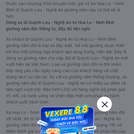
thuộc vào chương trình khuyến mãi, giá vé Xe Hoa Lư - Ninh
Bình đi Quỳnh Lưu - Nghệ An giường nằm này có thể sẽ rẻ
hơn.
Dòng xe đi Quỳnh Lưu - Nghệ An từ Hoa Lư - Ninh Bình
giường nằm đôi: Riêng tư, đầy đủ tiện nghi
Xe khách đi Quỳnh Lưu - Nghệ An từ Hoa Lư - Ninh Bình
giường nằm đôi là loại xe đặc biệt. Với mỗi giường được thiết
kế như một phòng ngủ khách sạn sang trọng, hiện đại. Đây là
dòng xe giường nằm cho cặp đôi đi Quỳnh Lưu - Nghệ An mới
xuất hiện tại Việt Nam. Loại xe giường nằm đôi ra đời nhằm
đáp ứng yêu cầu ngày càng cao của khách hàng về chất
lượng dịch vụ vận tải. So với xe giường nằm thông thường, xe
giường nằm đôi đi Quỳnh Lưu - Nghệ An có nhiều ưu điểm và
tiện nghi vượt trội. Màn hình LCD với hàng nghìn bộ phim giải
trí, wifi, và nước uống và chăn đắp miễn phí phục vụ hành
khách suốt hành trình.
Xe Hoa Lư - Ninh Bình Quỳnh Lưu - Nghệ An giường nằm đôi
tốt nhất: Xe từ Hoa Lư - Ninh Bình đi Quỳnh Lưu - Nghệ An
giường nằm đôi được đánh giá chung có chất lượng Tốt với
điểm đánh giá trung bình từ 4.4/5 dựa trên 199 phản hồi của