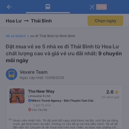
arrow_back
Tải app Vexere ngay!
Tải app Vexere
-30k
Mở app
Mở app
Nhận ưu đãi thành viên độc
-30k/ghế khi đặt vé máy bay qua
quyền
app
Hoa Lư
Thái Bình
Chọn ngày
Vé xe khách
xe đi Thái Bình từ Ninh Bình
Đặt mua vé xe 5 nhà xe đi Thái Bình từ Hoa Lư
chất lượng cao và giá vé ưu đãi nhất
: 9 chuyến
mỗi ngày
Vexere Team
Ngày cập nhật: 10/08/2026
The New Way
2.6
Limousine 9 chỗ
(35 đánh giá)
Mike's Travel Agency - Bến Thuyền Tam Cốc
1 giờ 10 phút
Cầu Tân Đệ
Nhân viên nhiệt tình. Tôi đã phải đổi ngày khởi hành hai lần, một lần ba tiếng
trước giờ khởi hành dự kiến. Không có vấn đề gì với nhà điều hành. Tài xế đã
đến đón tôi. Chuyến đi rất thoải mái trên một chiếc xe được bảo dưỡng tốt.