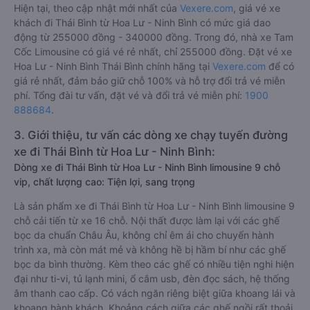
Hiện tại, theo cập nhật mới nhất của
Vexere.com
, giá vé xe
khách đi Thái Bình từ Hoa Lư - Ninh Bình có mức giá dao
động từ 255000 đồng - 340000 đồng. Trong đó, nhà xe Tam
Cốc Limousine có giá vé rẻ nhất, chỉ 255000 đồng. Đặt vé xe
Hoa Lư - Ninh Bình Thái Bình chính hãng tại
Vexere.com
để có
giá rẻ nhất, đảm bảo giữ chỗ 100% và hỗ trợ đổi trả vé miễn
phí. Tổng đài tư vấn, đặt vé và đổi trả vé miễn phí:
1900
888684
.
3. Giới thiệu, tư vấn các dòng xe chạy tuyến đường
xe đi Thái Bình từ Hoa Lư - Ninh Bình:
Dòng xe đi Thái Bình từ Hoa Lư - Ninh Bình limousine 9 chỗ
vip, chất lượng cao: Tiện lợi, sang trọng
Là sản phẩm xe đi Thái Bình từ Hoa Lư - Ninh Bình limousine 9
chỗ cải tiến từ xe 16 chỗ. Nội thất được làm lại với các ghế
bọc da chuẩn Châu Âu, không chỉ êm ái cho chuyến hành
trình xa, mà còn mát mẻ và không hề bị hầm bí như các ghế
bọc da bình thường. Kèm theo các ghế có nhiều tiện nghi hiện
đại như ti-vi, tủ lạnh mini, ổ cắm usb, đèn đọc sách, hệ thống
âm thanh cao cấp. Có vách ngăn riêng biệt giữa khoang lái và
khoang hành khách. Khoảng cách giữa các ghế ngồi rất thoải