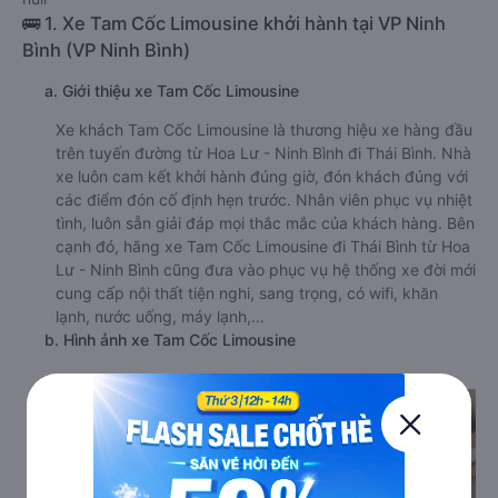
🚌 1. Xe Tam Cốc Limousine khởi hành tại VP Ninh
Bình (VP Ninh Bình)
a. Giới thiệu xe Tam Cốc Limousine
Xe khách Tam Cốc Limousine là thương hiệu xe hàng đầu
trên tuyến đường từ Hoa Lư - Ninh Bình đi Thái Bình. Nhà
xe luôn cam kết khởi hành đúng giờ, đón khách đúng với
các điểm đón cố định hẹn trước. Nhân viên phục vụ nhiệt
tình, luôn sẵn giải đáp mọi thắc mắc của khách hàng. Bên
cạnh đó, hãng xe Tam Cốc Limousine đi Thái Bình từ Hoa
Lư - Ninh Bình cũng đưa vào phục vụ hệ thống xe đời mới
cung cấp nội thất tiện nghi, sang trọng, có wifi, khăn
lạnh, nước uống, máy lạnh,…
b. Hình ảnh xe Tam Cốc Limousine