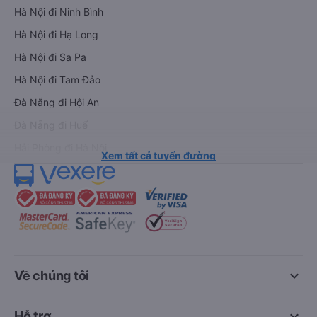
Hà Nội đi Ninh Bình
Hà Nội đi Hạ Long
Hà Nội đi Sa Pa
Hà Nội đi Tam Đảo
Đà Nẵng đi Hội An
Đà Nẵng đi Huế
Hải Phòng đi Hà Nội
Xem tất cả tuyến đường
keyboard_arrow_down
Về chúng tôi
keyboard_arrow_down
Hỗ trợ