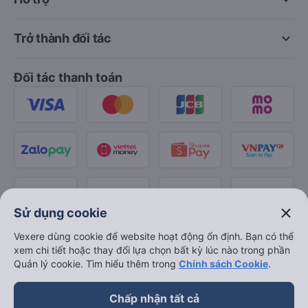
keyboard_arrow_down
Trở thành đối tác
Đối tác thanh toán
close
Sử dụng cookie
Vexere dùng cookie để website hoạt động ổn định. Bạn có thể
xem chi tiết hoặc thay đổi lựa chọn bất kỳ lúc nào trong phần
Quản lý cookie. Tìm hiểu thêm trong
Chính sách Cookie
.
Chấp nhận tất cả