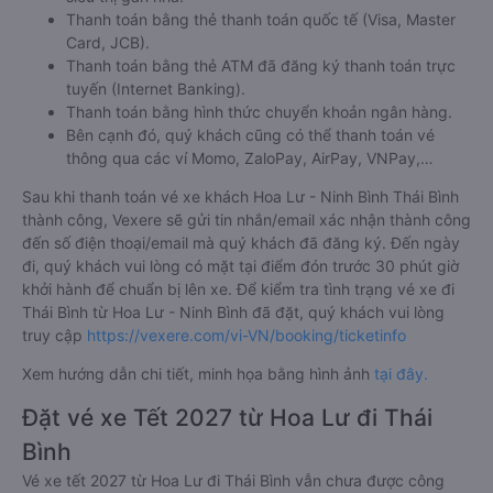
Thanh toán bằng thẻ thanh toán quốc tế (Visa, Master
Card, JCB).
Thanh toán bằng thẻ ATM đã đăng ký thanh toán trực
tuyến (Internet Banking).
Thanh toán bằng hình thức chuyển khoản ngân hàng.
Bên cạnh đó, quý khách cũng có thể thanh toán vé
thông qua các ví Momo, ZaloPay, AirPay, VNPay,…
Sau khi thanh toán vé xe khách Hoa Lư - Ninh Bình Thái Bình
thành công, Vexere sẽ gửi tin nhắn/email xác nhận thành công
đến số điện thoại/email mà quý khách đã đăng ký. Đến ngày
đi, quý khách vui lòng có mặt tại điểm đón trước 30 phút giờ
khởi hành để chuẩn bị lên xe. Để kiểm tra tình trạng vé xe đi
Thái Bình từ Hoa Lư - Ninh Bình đã đặt, quý khách vui lòng
truy cập
https://vexere.com/vi-VN/booking/ticketinfo
Xem hướng dẫn chi tiết, minh họa bằng hình ảnh
tại đây.
Đặt vé xe Tết 2027 từ Hoa Lư đi Thái
Bình
Vé xe tết 2027 từ Hoa Lư đi Thái Bình vẫn chưa được công