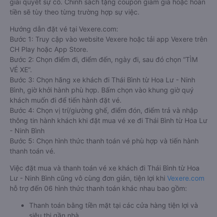
giải quyết sự cố. Chính sách tặng coupon giảm giá hoặc hoàn
tiền sẽ tùy theo từng trường hợp sự việc.
Hướng dẫn đặt vé tại Vexere.com:
Bước 1: Truy cập vào website Vexere hoặc tải app Vexere trên
CH Play hoặc App Store.
Bước 2: Chọn điểm đi, điểm đến, ngày đi, sau đó chọn “TÌM
VÉ XE”.
Bước 3: Chọn hãng xe khách đi Thái Bình từ Hoa Lư - Ninh
Bình, giờ khởi hành phù hợp. Bấm chọn vào khung giờ quý
khách muốn đi để tiến hành đặt vé.
Bước 4: Chọn vị trí/giường ghế, điểm đón, điểm trả và nhập
thông tin hành khách khi đặt mua vé xe đi Thái Bình từ Hoa Lư
- Ninh Bình
Bước 5: Chọn hình thức thanh toán vé phù hợp và tiến hành
thanh toán vé.
Việc đặt mua và thanh toán vé xe khách đi Thái Bình từ Hoa
Lư - Ninh Bình cũng vô cùng đơn giản, tiện lợi khi
Vexere.com
hỗ trợ đến 06 hình thức thanh toán khác nhau bao gồm:
Thanh toán bằng tiền mặt tại các cửa hàng tiện lợi và
siêu thị gần nhà.