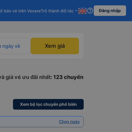
help_outline
Đăng nhập
ở bán vé trên Vexere
Trở thành đối tác
arrow_drop_down
Xem giá
 ngày về
à giá vé ưu đãi nhất
: 123 chuyến
Xem bộ lọc chuyến phổ biến
Chọn ngày