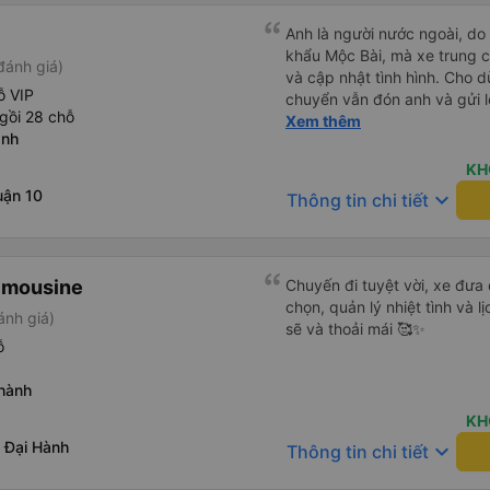
c
Anh là người nước ngoài, do
khẩu Mộc Bài, mà xe trung ch
đánh giá)
và cập nhật tình hình. Cho d
ỗ VIP
chuyển vẫn đón anh và gửi l
gồi 28 chỗ
anh thật muốn tip cho bác t
Xem thêm
ành
mà vé xe bằng xe khách cũn
nhất phải cải thiện là wifi tr
KH
uận 10
keyboard_arrow_down
Thông tin chi tiết
imousine
Chuyến đi tuyệt vời, xe đưa
chọn, quản lý nhiệt tình và l
ánh giá)
sẽ và thoải mái 🥰✨
ỗ
hành
KH
 Đại Hành
keyboard_arrow_down
Thông tin chi tiết