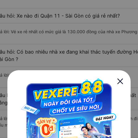
âu hỏi: Xe nào đi Quận 11 - Sài Gòn có giá rẻ nhất?
rả lời: Vé xe rẻ nhất có mức giá là 130.000 đồng của nhà xe Phương
âu hỏi: Có bao nhiêu nhà xe đang khai thác tuyến đường H
ài Gòn ?
ả lời: Hiện tại có 3 nhà xe khai thác tuyến đường.
âu hỏi: Từ Hòa Thành - Tây Ninh đi Quận 11 - Sài Gòn mất 
ằng xe khách?
rả lời: Thời gian di chuyển bằng xe khách từ Hòa Thành - Tây Ninh đ
ếu mật độ giao thông thuận lợi.