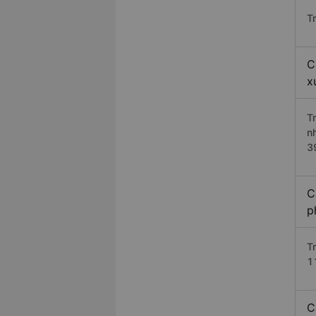
T
C
x
T
n
3
C
p
T
1
C