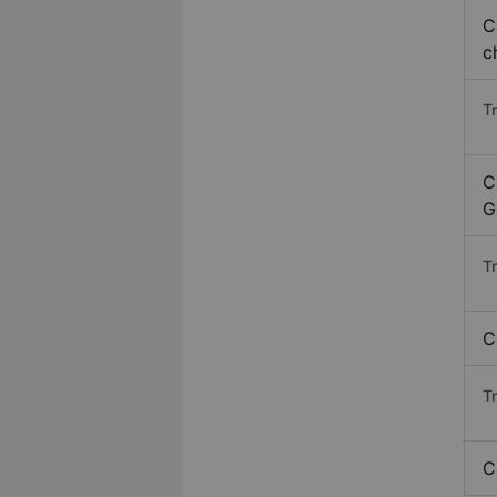
C
c
T
C
G
T
C
T
C