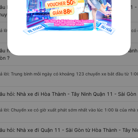
âu hỏi: Khoảng cách từ Hòa Thành - Tây Ninh đi Quận 11 - 
huyển bằng xe khách?
rả lời: Đoạn đường đi Quận 11 - Sài Gòn từ Hòa Thành - Tây Ninh có
âu hỏi: Mỗi ngày có bao nhiêu chuyến xe khách Hòa Thành 
òn ?
rả lời: Trung bình mỗi ngày có khoảng 123 chuyến xe bắt đầu từ 1:0
âu hỏi: Nhà xe đi Hòa Thành - Tây Ninh Quận 11 - Sài Gòn
rả lời: Chuyến xe có giờ xuất phát sớm nhất vào lúc 1:00 là của nhà
âu hỏi: Nhà xe đi Quận 11 - Sài Gòn từ Hòa Thành - Tây Ni