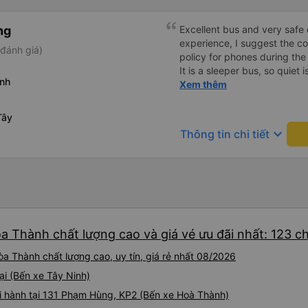
ng
Excellent bus and very safe 
experience, I suggest the 
đánh giá)
policy for phones during the
It is a sleeper bus, so quiet 
inh
Wi-Fi password clearly insid
Xem thêm
would definitely ride with them again! --------
lượng tốt và tài xế lái xe rấ
Tây
hơn, tôi góp ý nhà xe nên có
keyboard_arrow_down
Thông tin chi tiết
lặng (tắt âm thanh điện tho
phiền hành khách khác ngủ.
mật khẩu Wi-Fi trong xe để
Tôi vẫn sẽ tiếp tục ủng hộ nh
òa Thành chất lượng cao và giá vé ưu đãi nhất: 123 c
a Thành chất lượng cao, uy tín, giá rẻ nhất 08/2026
ại (Bến xe Tây Ninh)
i hành tại 131 Phạm Hùng, KP2 (Bến xe Hoà Thành)