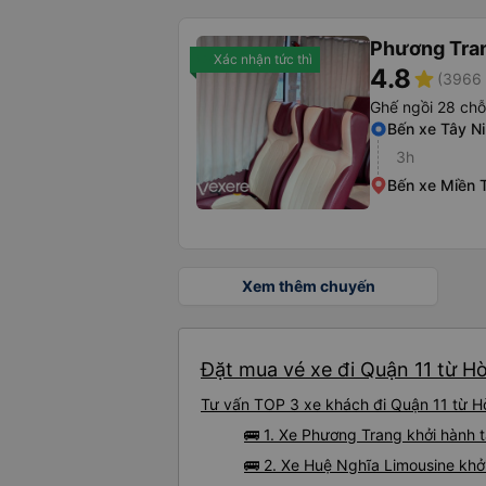
Phương Tra
Xác nhận tức thì
4.8
star
(3966 
Ghế ngồi 28 chỗ
Bến xe Tây N
3h
Bến xe Miền 
Xem thêm chuyến
Đặt mua vé xe đi Quận 11 từ H
Tư vấn TOP 3 xe khách đi Quận 11 từ Hò
🚌 1. Xe Phương Trang khởi hành t
🚌 2. Xe Huệ Nghĩa Limousine khở