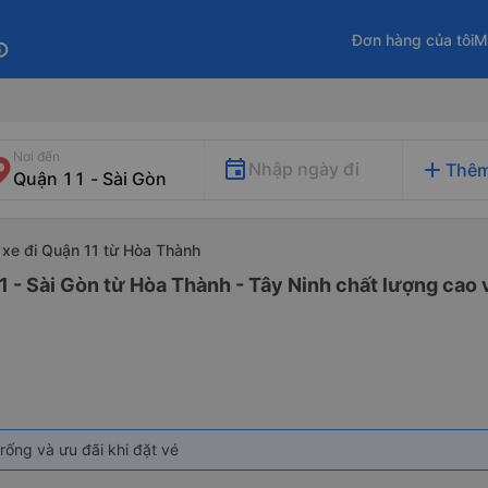
Đơn hàng của tôi
M
fo
Nơi đến
add
Nhập ngày đi
Thêm
xe đi Quận 11 từ Hòa Thành
1 - Sài Gòn từ Hòa Thành - Tây Ninh chất lượng cao v
rống và ưu đãi khi đặt vé