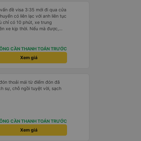
 vấn đề visa 3:35 mới đi qua cửa
uyển có liên lạc với anh liên tục
ù chỉ có 10 phút, xe trung
ên xe kịp thời. Nếu mà được,
ài. Xe này là xe Limousine nhưng
g 100k. Rất hài lòng, điểm duy
ên xe ko kết nối được.
ÔNG CẦN THANH TOÁN TRƯỚC
Xem giá
 đón thoải mái từ điểm đón đã
ịch sự, chỗ ngồi tuyệt vời, sạch
ÔNG CẦN THANH TOÁN TRƯỚC
Xem giá