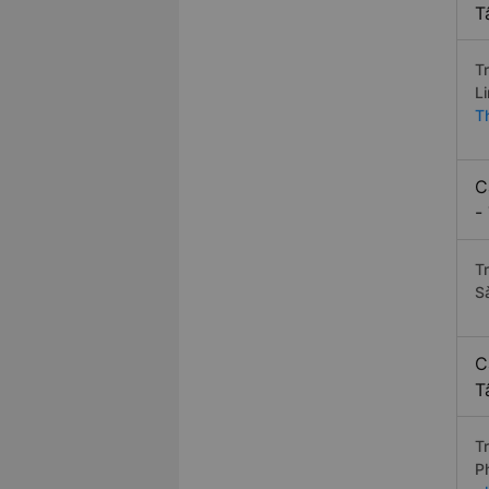
T
T
L
T
C
-
T
S
C
T
T
P