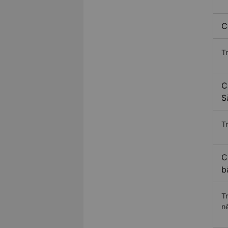
C
T
C
S
Tr
C
b
T
n