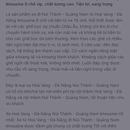
limousine 9 chỗ vip, chất lượng cao: Tiện lợi, sang trọng
Là sản phẩm xe đi Núi Thành - Quảng Nam từ Hoà Vang - Đà
Nẵng limousine 9 chỗ cải tiến từ xe 16 chỗ. Nội thất được làm
lại với các ghế bọc da chuẩn Châu Âu, không chỉ êm ái cho
chuyến hành trình xa, mà còn mát mẻ và không hề bị hầm bí
như các ghế bọc da bình thường. Kèm theo các ghế có nhiều
tiện nghi hiện đại như ti-vi, tủ lạnh mini, ổ cắm usb, đèn đọc
sách, hệ thống âm thanh cao cấp. Có vách ngăn riêng biệt
giữa khoang lái và khoang hành khách. Khoảng cách giữa các
ghế ngồi rất thoải mái, không nhồi nhét. Luôn đáp ứng được
nhu cầu về sang trọng, thoải mái và tiện nghi trong việc di
chuyển.
Đây là loại xe Hoà Vang - Đà Nẵng Núi Thành - Quảng Nam
có hỗ trợ đón/trả tận nơi miễn phí tại nội thành Hoà Vang - Đà
Nẵng và nội thành Núi Thành - Quảng Nam, rất thuận tiện cho
du khách.
Xe Hoà Vang - Đà Nẵng Núi Thành - Quảng Nam limousine tốt
nhất: Xe từ Hoà Vang - Đà Nẵng đi Núi Thành - Quảng Nam
limousine được đánh giá chung có chất lượng Tốt với điểm