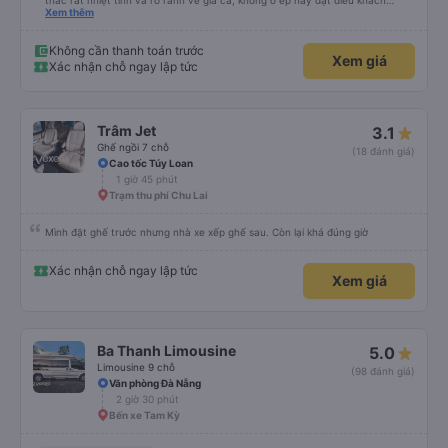
thắc rất nhiệt tình và rõ rành vè giá cả, không o ép hay đặt điều khách
Xem thêm
hàng. Lần tới đi công tác chắc chắn tiếp tục dùng xe nhà này!
Không cần thanh toán trước
Xem giá
Xác nhận chỗ ngay lập tức
Trâm Jet
3.1
Ghế ngồi 7 chỗ
(18 đánh giá)
Cao tốc Túy Loan
1 giờ 45 phút
Trạm thu phí Chu Lai
Mình đặt ghế trước nhưng nhà xe xếp ghế sau. Còn lại khá đúng giờ
Xác nhận chỗ ngay lập tức
Xem giá
Ba Thanh Limousine
5.0
Limousine 9 chỗ
(98 đánh giá)
Văn phòng Đà Nẵng
2 giờ 30 phút
Bến xe Tam Kỳ