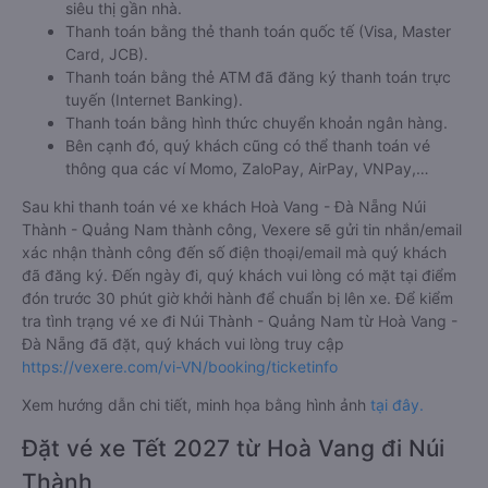
siêu thị gần nhà.
Thanh toán bằng thẻ thanh toán quốc tế (Visa, Master
Card, JCB).
Thanh toán bằng thẻ ATM đã đăng ký thanh toán trực
tuyến (Internet Banking).
Thanh toán bằng hình thức chuyển khoản ngân hàng.
Bên cạnh đó, quý khách cũng có thể thanh toán vé
thông qua các ví Momo, ZaloPay, AirPay, VNPay,…
Sau khi thanh toán vé xe khách Hoà Vang - Đà Nẵng Núi
Thành - Quảng Nam thành công, Vexere sẽ gửi tin nhắn/email
xác nhận thành công đến số điện thoại/email mà quý khách
đã đăng ký. Đến ngày đi, quý khách vui lòng có mặt tại điểm
đón trước 30 phút giờ khởi hành để chuẩn bị lên xe. Để kiểm
tra tình trạng vé xe đi Núi Thành - Quảng Nam từ Hoà Vang -
Đà Nẵng đã đặt, quý khách vui lòng truy cập
https://vexere.com/vi-VN/booking/ticketinfo
Xem hướng dẫn chi tiết, minh họa bằng hình ảnh
tại đây.
Đặt vé xe Tết 2027 từ Hoà Vang đi Núi
Thành