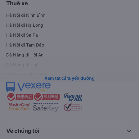
Thuê xe
Hà Nội đi Ninh Bình
Hà Nội đi Hạ Long
Hà Nội đi Sa Pa
Hà Nội đi Tam Đảo
Đà Nẵng đi Hội An
Đà Nẵng đi Huế
Hải Phòng đi Hà Nội
Xem tất cả tuyến đường
keyboard_arrow_down
Về chúng tôi