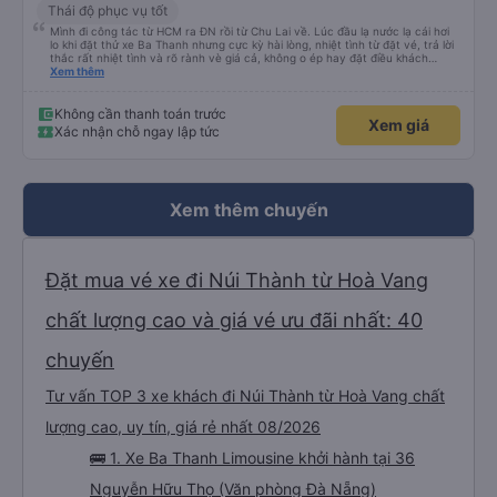
Thái độ phục vụ tốt
Mình đi công tác từ HCM ra ĐN rồi từ Chu Lai về. Lúc đầu lạ nước lạ cái hơi
lo khi đặt thử xe Ba Thanh nhưng cực kỳ hài lòng, nhiệt tình từ đặt vé, trả lời
thắc rất nhiệt tình và rõ rành vè giá cả, không o ép hay đặt điều khách
Xem thêm
hàng. Lần tới đi công tác chắc chắn tiếp tục dùng xe nhà này!
Không cần thanh toán trước
Xem giá
Xác nhận chỗ ngay lập tức
Xem thêm chuyến
Đặt mua vé xe đi Núi Thành từ Hoà Vang
chất lượng cao và giá vé ưu đãi nhất: 40
chuyến
Tư vấn TOP 3 xe khách đi Núi Thành từ Hoà Vang chất
lượng cao, uy tín, giá rẻ nhất 08/2026
🚌 1. Xe Ba Thanh Limousine khởi hành tại 36
Nguyễn Hữu Thọ (Văn phòng Đà Nẵng)