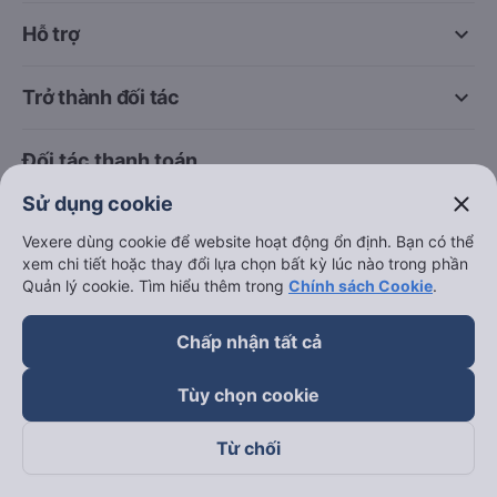
keyboard_arrow_down
Hỗ trợ
keyboard_arrow_down
Trở thành đối tác
Đối tác thanh toán
close
Sử dụng cookie
Vexere dùng cookie để website hoạt động ổn định. Bạn có thể
xem chi tiết hoặc thay đổi lựa chọn bất kỳ lúc nào trong phần
Quản lý cookie. Tìm hiểu thêm trong
Chính sách Cookie
.
Chấp nhận tất cả
Tùy chọn cookie
Từ chối