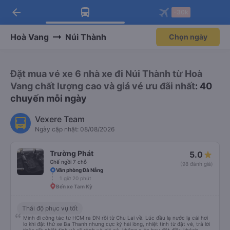
arrow_back
Tải app Vexere ngay!
Tải app Vexere
-30k
Mở app
Mở app
Nhận ưu đãi thành viên độc
-30k/ghế khi đặt vé máy bay qua
quyền
app
Hoà Vang
Núi Thành
Chọn ngày
Đặt mua vé xe 6 nhà xe đi Núi Thành từ Hoà
Vang chất lượng cao và giá vé ưu đãi nhất
: 40
chuyến mỗi ngày
Vexere Team
Ngày cập nhật: 08/08/2026
Trường Phát
5.0
Ghế ngồi 7 chỗ
(98 đánh giá)
Văn phòng Đà Nẵng
1 giờ 20 phút
Bến xe Tam Kỳ
Thái độ phục vụ tốt
Mình đi công tác từ HCM ra ĐN rồi từ Chu Lai về. Lúc đầu lạ nước lạ cái hơi
lo khi đặt thử xe Ba Thanh nhưng cực kỳ hài lòng, nhiệt tình từ đặt vé, trả lời