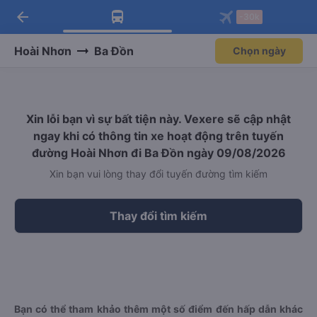
arrow_back
Tải app Vexere ngay!
Tải app Vexere
-30k
Mở app
Mở app
Nhận ưu đãi thành viên độc
-30k/ghế khi đặt vé máy bay qua
quyền
app
Hoài Nhơn
Ba Đồn
Chọn ngày
Xin lỗi bạn vì sự bất tiện này. Vexere sẽ cập nhật
ngay khi có thông tin xe hoạt động trên tuyến
đường Hoài Nhơn đi Ba Đồn ngày 09/08/2026
Xin bạn vui lòng thay đổi tuyến đường tìm kiếm
Thay đổi tìm kiếm
Bạn có thể tham khảo thêm một số điểm đến hấp dẫn khác