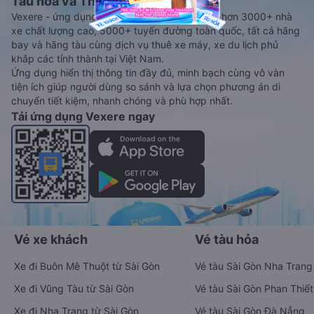
Tàu hoả và Thuê xe
Vexere - ứng dụng đặt vé đa phương tiện với hơn 3000+ nhà
xe chất lượng cao, 5000+ tuyến đường toàn quốc, tất cả hãng
bay và hãng tàu cùng dịch vụ thuê xe máy, xe du lịch phủ
khắp các tỉnh thành tại Việt Nam.
Ứng dụng hiển thị thông tin đầy đủ, minh bạch cùng vô vàn
tiện ích giúp người dùng so sánh và lựa chọn phương án di
chuyển tiết kiệm, nhanh chóng và phù hợp nhất.
Tải ứng dụng Vexere ngay
Vé xe khách
Vé tàu hỏa
Xe đi Buôn Mê Thuột từ Sài Gòn
Vé tàu Sài Gòn Nha Trang
Xe đi Vũng Tàu từ Sài Gòn
Vé tàu Sài Gòn Phan Thiết
Xe đi Nha Trang từ Sài Gòn
Vé tàu Sài Gòn Đà Nẵng