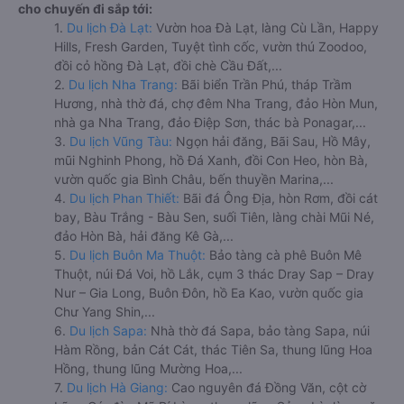
cho chuyến đi sắp tới:
1.
Du lịch Đà Lạt:
Vườn hoa Đà Lạt, làng Cù Lần, Happy
Hills, Fresh Garden, Tuyệt tình cốc, vườn thú Zoodoo,
đồi cỏ hồng Đà Lạt, đồi chè Cầu Đất,...
2.
Du lịch Nha Trang:
Bãi biển Trần Phú, tháp Trầm
Hương, nhà thờ đá, chợ đêm Nha Trang, đảo Hòn Mun,
nhà ga Nha Trang, đảo Điệp Sơn, thác bà Ponagar,...
3.
Du lịch Vũng Tàu:
Ngọn hải đăng, Bãi Sau, Hồ Mây,
mũi Nghinh Phong, hồ Đá Xanh, đồi Con Heo, hòn Bà,
vườn quốc gia Bình Châu, bến thuyền Marina,...
4.
Du lịch Phan Thiết:
Bãi đá Ông Địa, hòn Rơm, đồi cát
bay, Bàu Trắng - Bàu Sen, suối Tiên, làng chài Mũi Né,
đảo Hòn Bà, hải đăng Kê Gà,...
5.
Du lịch Buôn Ma Thuột:
Bảo tàng cà phê Buôn Mê
Thuột, núi Đá Voi, hồ Lắk, cụm 3 thác Dray Sap – Dray
Nur – Gia Long, Buôn Đôn, hồ Ea Kao, vườn quốc gia
Chư Yang Shin,...
6.
Du lịch Sapa:
Nhà thờ đá Sapa, bảo tàng Sapa, núi
Hàm Rồng, bản Cát Cát, thác Tiên Sa, thung lũng Hoa
Hồng, thung lũng Mường Hoa,...
7.
Du lịch Hà Giang:
Cao nguyên đá Đồng Văn, cột cờ