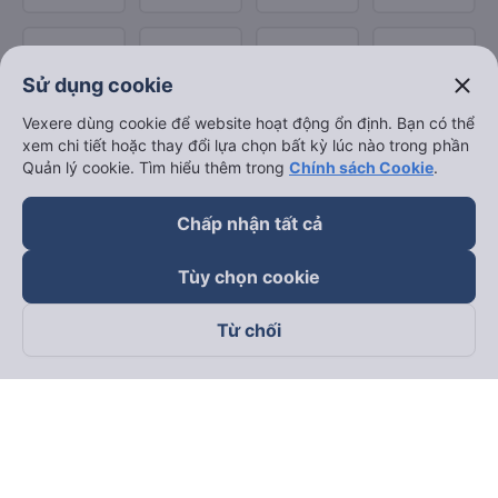
close
Sử dụng cookie
Vexere dùng cookie để website hoạt động ổn định. Bạn có thể
xem chi tiết hoặc thay đổi lựa chọn bất kỳ lúc nào trong phần
Quản lý cookie. Tìm hiểu thêm trong
Chính sách Cookie
.
Chấp nhận tất cả
Tùy chọn cookie
Từ chối
Theo dõi chúng tôi trên
Facebook
Tiktok
Youtube
Công ty TNHH Thương Mại Dịch Vụ Vexere