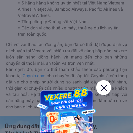
• 5 hãng hàng không uy tín nhất tại Việt Nam: Vietnam
Airlines, Vietjet Air, Bamboo Airways, Pacific Airlines và
Vietravel Airlines.
• Tổng công ty Đường sắt Việt Nam.
• Các đơn vị cho thuê xe máy, thuê xe du lịch uy tín
trên toàn quốc.
Chỉ với vài thao tác đơn giản, bạn đã có thể đặt được dịch vụ
di chuyển tại Vexere với nhiều ưu đãi vô cùng hấp dẫn. Vexere
luôn sẵn sàng đồng hành và mang đến cho bạn những
chuyến đi thoải mái, an toàn và trọn vẹn nhất.
Bên cạnh đó, bạn có thể tham khảo thêm các phương tiện
khác tại
Goyolo.com
cho chuyến đi sắp tới. Goyolo là nền tảng
đặt vé cho phép người dùng so sánh giá cả, giờ khởi hành,
thời gian di chuyển của nhiều phương tiện máy bay, xe khách
và tàu hoả. Hệ thống của Goyolo được liên kết trực tiếp với
các hãng máy bay, xe khách và tàu hoả, luôn đảm bảo có vé
cho bạn di chuyển.
Ứng dụng đặt vé Xe khách, Máy bay,