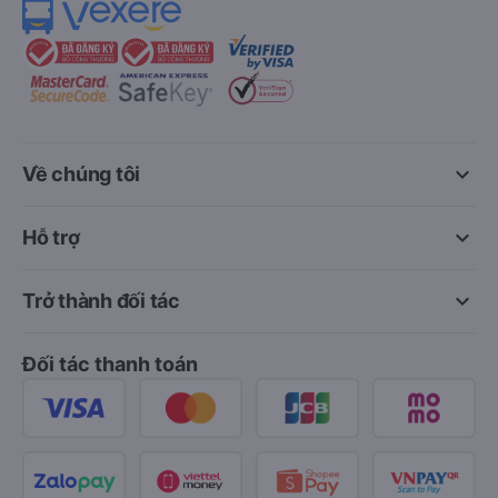
keyboard_arrow_down
Về chúng tôi
keyboard_arrow_down
Hỗ trợ
keyboard_arrow_down
Trở thành đối tác
Đối tác thanh toán