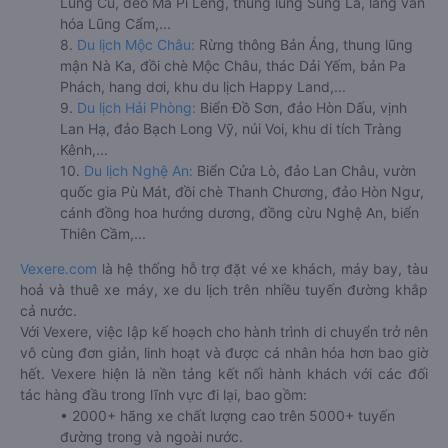
Lũng Cú, đèo Mã Pí Lèng, thung lũng Sủng Là, làng văn
hóa Lũng Cẩm,...
8.
Du lịch Mộc Châu:
Rừng thông Bản Áng, thung lũng
mận Nà Ka, đồi chè Mộc Châu, thác Dải Yếm, bản Pa
Phách, hang dơi, khu du lịch Happy Land,...
9.
Du lịch Hải Phòng:
Biển Đồ Sơn, đảo Hòn Dấu, vịnh
Lan Hạ, đảo Bạch Long Vỹ, núi Voi, khu di tích Tràng
Kênh,...
10.
Du lịch Nghệ An:
Biển Cửa Lò, đảo Lan Châu, vườn
quốc gia Pù Mát, đồi chè Thanh Chương, đảo Hòn Ngư,
cánh đồng hoa hướng dương, đồng cừu Nghệ An, biển
Thiên Cầm,...
Vexere.com
là hệ thống hỗ trợ đặt vé xe khách, máy bay, tàu
hoả và thuê xe máy, xe du lịch trên nhiều tuyến đường khắp
cả nước.
Với Vexere, việc lập kế hoạch cho hành trình di chuyển trở nên
vô cùng đơn giản, linh hoạt và được cá nhân hóa hơn bao giờ
hết. Vexere hiện là nền tảng kết nối hành khách với các đối
tác hàng đầu trong lĩnh vực đi lại, bao gồm:
• 2000+ hãng xe chất lượng cao trên 5000+ tuyến
đường trong và ngoài nước.