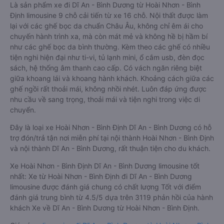
Là sản phẩm xe đi Dĩ An - Bình Dương từ Hoài Nhơn - Bình
Định limousine 9 chỗ cải tiến từ xe 16 chỗ. Nội thất được làm
lại với các ghế bọc da chuẩn Châu Âu, không chỉ êm ái cho
chuyến hành trình xa, mà còn mát mẻ và không hề bị hầm bí
như các ghế bọc da bình thường. Kèm theo các ghế có nhiều
tiện nghi hiện đại như ti-vi, tủ lạnh mini, ổ cắm usb, đèn đọc
sách, hệ thống âm thanh cao cấp. Có vách ngăn riêng biệt
giữa khoang lái và khoang hành khách. Khoảng cách giữa các
ghế ngồi rất thoải mái, không nhồi nhét. Luôn đáp ứng được
nhu cầu về sang trọng, thoải mái và tiện nghi trong việc di
chuyển.
Đây là loại xe Hoài Nhơn - Bình Định Dĩ An - Bình Dương có hỗ
trợ đón/trả tận nơi miễn phí tại nội thành Hoài Nhơn - Bình Định
và nội thành Dĩ An - Bình Dương, rất thuận tiện cho du khách.
Xe Hoài Nhơn - Bình Định Dĩ An - Bình Dương limousine tốt
nhất: Xe từ Hoài Nhơn - Bình Định đi Dĩ An - Bình Dương
limousine được đánh giá chung có chất lượng Tốt với điểm
đánh giá trung bình từ 4.5/5 dựa trên 3119 phản hồi của hành
khách Xe về Dĩ An - Bình Dương từ Hoài Nhơn - Bình Định.