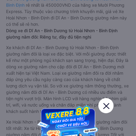
Bình Định
rẻ nhất là 450000VND của hãng xe Mười Phương
Express. Tùy thuộc vào chương trình khuyến mãi, giá vé Xe
Hoài Nhơn - Bình Định đi Dĩ An - Bình Dương giường nằm này
có thể sẽ rẻ hơn.
Dòng xe đi Dĩ An - Bình Dương từ Hoài Nhơn - Bình Định
giường nằm đôi: Riêng tư, đầy đủ tiện nghi
Xe khách đi Dĩ An - Bình Dương từ Hoài Nhơn - Bình Định
giường nằm đôi là loại xe đặc biệt. Với mỗi giường được thiết
kế như một phòng ngủ khách sạn sang trọng, hiện đại. Đây là
dòng xe giường nằm cho cặp đôi đi Dĩ An - Bình Dương mới
xuất hiện tại Việt Nam. Loại xe giường nằm đôi ra đời nhằm
đáp ứng yêu cầu ngày càng cao của khách hàng về chất
lượng dịch vụ vận tải. So với xe giường nằm thông thường, xe
giường nằm đôi đi Dĩ An - Bình Dương có nhiều ưu điểm và
tiện nghi vượt trội. Màn hình LCD với hàng nghìn bộ phim giải
trí, wifi, và nước uống và chăn đắp miễn phí phục vụ hành
khách suốt hành trình.
Xe Hoài Nhơn - Bình Định Dĩ An - Bình Dương giường nằm đôi
tốt nhất: Xe từ Hoài Nhơn - Bình Định đi Dĩ An - Bình Dương
giường nằm đôi được đánh giá chung có chất lượng Tốt với