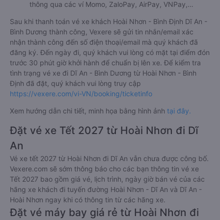
thông qua các ví Momo, ZaloPay, AirPay, VNPay,…
Sau khi thanh toán vé xe khách Hoài Nhơn - Bình Định Dĩ An -
Bình Dương thành công, Vexere sẽ gửi tin nhắn/email xác
nhận thành công đến số điện thoại/email mà quý khách đã
đăng ký. Đến ngày đi, quý khách vui lòng có mặt tại điểm đón
trước 30 phút giờ khởi hành để chuẩn bị lên xe. Để kiểm tra
tình trạng vé xe đi Dĩ An - Bình Dương từ Hoài Nhơn - Bình
Định đã đặt, quý khách vui lòng truy cập
https://vexere.com/vi-VN/booking/ticketinfo
Xem hướng dẫn chi tiết, minh họa bằng hình ảnh
tại đây.
Đặt vé xe Tết 2027 từ Hoài Nhơn đi Dĩ
An
Vé xe tết 2027 từ Hoài Nhơn đi Dĩ An vẫn chưa được công bố.
Vexere.com sẽ sớm thông báo cho các bạn thông tin vé xe
Tết 2027 bao gồm giá vé, lịch trình, ngày giờ bán vé của các
hãng xe khách đi tuyến đường Hoài Nhơn - Dĩ An và Dĩ An -
Hoài Nhơn ngay khi có thông tin từ các hãng xe.
Đặt vé máy bay giá rẻ từ Hoài Nhơn đi