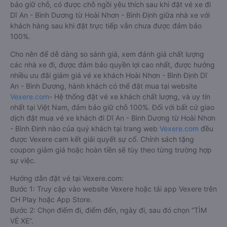
bảo giữ chỗ, có được chỗ ngồi yêu thích sau khi đặt vé xe đi
Dĩ An - Bình Dương từ Hoài Nhơn - Bình Định giữa nhà xe với
khách hàng sau khi đặt trực tiếp vẫn chưa được đảm bảo
100%.
Cho nên để dễ dàng so sánh giá, xem đánh giá chất lượng
các nhà xe đi, được đảm bảo quyền lợi cao nhất, được hưởng
nhiều ưu đãi giảm giá vé xe khách Hoài Nhơn - Bình Định Dĩ
An - Bình Dương, hành khách có thể đặt mua tại website
Vexere.com
- Hệ thống đặt vé xe khách chất lượng, và uy tín
nhất tại Việt Nam, đảm bảo giữ chỗ 100%. Đối với bất cứ giao
dịch đặt mua vé xe khách đi Dĩ An - Bình Dương từ Hoài Nhơn
- Bình Định nào của quý khách tại trang web
Vexere.com
đều
được Vexere cam kết giải quyết sự cố. Chính sách tặng
coupon giảm giá hoặc hoàn tiền sẽ tùy theo từng trường hợp
sự việc.
Hướng dẫn đặt vé tại Vexere.com:
Bước 1: Truy cập vào website Vexere hoặc tải app Vexere trên
CH Play hoặc App Store.
Bước 2: Chọn điểm đi, điểm đến, ngày đi, sau đó chọn “TÌM
VÉ XE”.