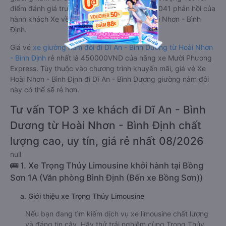
điểm đánh giá trung bình từ 4.3/5 dựa trên 2041 phản hồi của
hành khách Xe về Dĩ An - Bình Dương từ Hoài Nhơn - Bình
Định.
Giá vé
xe giường nằm đôi đi Dĩ An - Bình Dương từ Hoài Nhơn
- Bình Định
rẻ nhất là 450000VND của hãng xe Mười Phương
Express. Tùy thuộc vào chương trình khuyến mãi, giá vé Xe
Hoài Nhơn - Bình Định đi Dĩ An - Bình Dương giường nằm đôi
này có thể sẽ rẻ hơn.
Tư vấn TOP 3 xe khách đi Dĩ An - Bình
Dương từ Hoài Nhơn - Bình Định chất
lượng cao, uy tín, giá rẻ nhất 08/2026
null
🚌 1. Xe Trọng Thủy Limousine khởi hành tại Bồng
Sơn 1A (Văn phòng Bình Định (Bến xe Bồng Sơn))
a. Giới thiệu xe Trọng Thủy Limousine
Nếu bạn đang tìm kiếm dịch vụ xe limousine chất lượng
và đáng tin cậy. Hãy thử trải nghiệm cùng Trọng Thủy