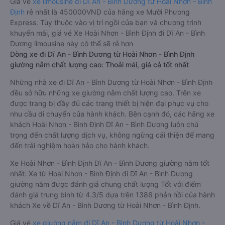
Giá vé
xe limousine đi Dĩ An - Bình Dương từ Hoài Nhơn - Bình
Định
rẻ nhất là 450000VND của hãng xe Mười Phương
Express. Tùy thuộc vào vị trí ngồi của bạn và chương trình
khuyến mãi, giá vé Xe Hoài Nhơn - Bình Định đi Dĩ An - Bình
Dương limousine này có thể sẽ rẻ hơn
Dòng xe đi Dĩ An - Bình Dương từ Hoài Nhơn - Bình Định
giường nằm chất lượng cao: Thoải mái, giá cả tốt nhất
Những nhà xe đi Dĩ An - Bình Dương từ Hoài Nhơn - Bình Định
đều sở hữu những xe giường nằm chất lượng cao. Trên xe
được trang bị đầy đủ các trang thiết bị hiện đại phục vụ cho
nhu cầu di chuyển của hành khách. Bên cạnh đó, các hãng xe
khách Hoài Nhơn - Bình Định Dĩ An - Bình Dương luôn chú
trọng đến chất lượng dịch vụ, không ngừng cải thiện để mang
đến trải nghiệm hoàn hảo cho hành khách.
Xe Hoài Nhơn - Bình Định Dĩ An - Bình Dương giường nằm tốt
nhất: Xe từ Hoài Nhơn - Bình Định đi Dĩ An - Bình Dương
giường nằm được đánh giá chung chất lượng Tốt với điểm
đánh giá trung bình từ 4.3/5 dựa trên 1386 phản hồi của hành
khách Xe về Dĩ An - Bình Dương từ Hoài Nhơn - Bình Định.
Giá vé
xe giường nằm đi Dĩ An - Bình Dương từ Hoài Nhơn -