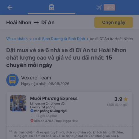
arrow_back
Tải app Vexere ngay!
Tải app Vexere
-30k
Mở app
Mở app
Nhận ưu đãi thành viên độc
-30k/ghế khi đặt vé máy bay qua
quyền
app
Hoài Nhơn
Dĩ An
Chọn ngày
Vé xe khách
xe đi Bình Dương từ Bình Định
xe đi Dĩ An từ Hoài Nhơn
Đặt mua vé xe 6 nhà xe đi Dĩ An từ Hoài Nhơn
chất lượng cao và giá vé ưu đãi nhất
: 15
chuyến mỗi ngày
Vexere Team
Ngày cập nhật: 08/08/2026
Mười Phương Express
3.9
Limousine 24 phòng đôi
(308 đánh giá)
Luxury 34 phòng
Văn phòng Quảng Ngãi
14 giờ 45 phút
Bến Xe 378A Thoại Ngọc Hầu
dạ trải nghiệm đi xe quá tuyệt vời, dịch vụ chăm sóc khách hàng 10 điểm,
đúng giờ. Xin cảm ơn nhà xe và sẽ tiếp tục đặt vé vào những lần sau ạ