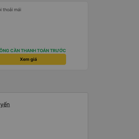
i thoải mái
ÔNG CẦN THANH TOÁN TRƯỚC
Xem giá
uyến