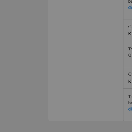
b
đ
C
K
T
Q
C
K
T
b
đ