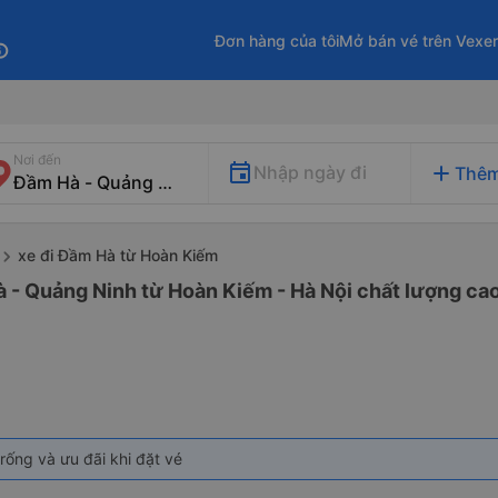
Đơn hàng của tôi
Mở bán vé trên Vexe
fo
Nơi đến
add
Nhập ngày đi
Thêm
xe đi Đầm Hà từ Hoàn Kiếm
 - Quảng Ninh từ Hoàn Kiếm - Hà Nội chất lượng cao 
rống và ưu đãi khi đặt vé