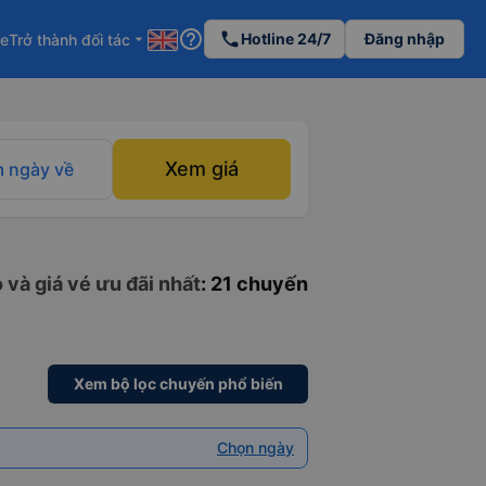
help_outline
phone
Hotline 24/7
Đăng nhập
re
Trở thành đối tác
arrow_drop_down
Xem giá
 ngày về
và giá vé ưu đãi nhất
: 21 chuyến
Xem bộ lọc chuyến phổ biến
Chọn ngày