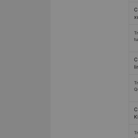
C
x
T
t
C
l
T
Q
C
K
T