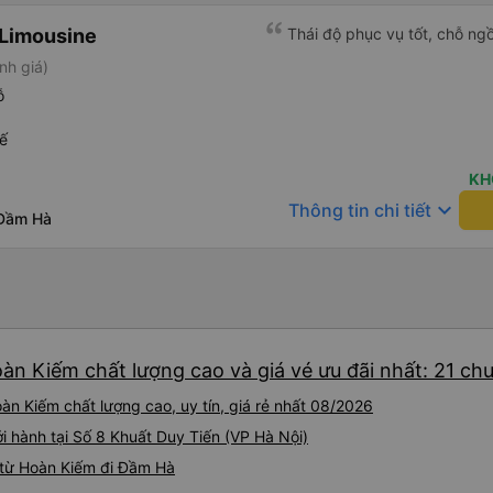
 Limousine
Thái độ phục vụ tốt, chỗ ngồ
nh giá)
ỗ
ế
KH
keyboard_arrow_down
Thông tin chi tiết
 Đầm Hà
àn Kiếm chất lượng cao và giá vé ưu đãi nhất: 21 ch
n Kiếm chất lượng cao, uy tín, giá rẻ nhất 08/2026
i hành tại Số 8 Khuất Duy Tiến (VP Hà Nội)
 từ Hoàn Kiếm đi Đầm Hà