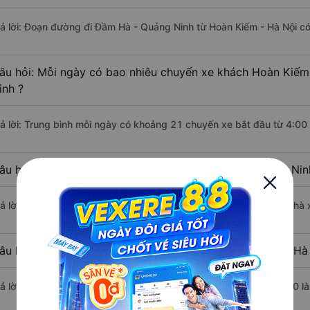
rả lời: Đoạn đường đi Đầm Hà - Quảng Ninh từ Hoàn Kiếm - Hà Nội c
âu hỏi: Mỗi ngày có bao nhiêu chuyến xe khách Hoàn Kiếm
inh ?
rả lời: Trung bình mỗi ngày có khoảng 21 chuyến xe bắt đầu từ 4:00
âu hỏi: Nhà xe đi Hoàn Kiếm - Hà Nội Đầm Hà - Quảng Nin
rả lời: Chuyến xe có giờ xuất phát sớm nhất vào lúc 4:00 là của nhà
âu hỏi: Nhà xe đi Đầm Hà - Quảng Ninh từ Hoàn Kiếm - Hà 
rả lời: Chuyến xe có giờ xuất phát trễ (muộn) nhất là vào lúc 20:30 