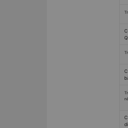
T
C
Q
Tr
C
b
T
n
C
d