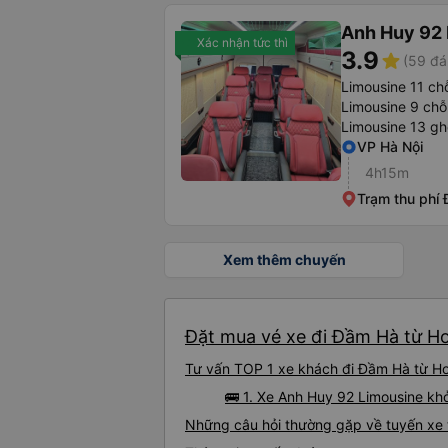
Anh Huy 92
Xác nhận tức thì
3.9
star
(59 đá
Limousine 11 ch
Limousine 9 chỗ
Limousine 13 gh
VP Hà Nội
4h15m
Trạm thu phí
Xem thêm chuyến
Đặt mua vé xe đi Đầm Hà từ Ho
Tư vấn TOP 1 xe khách đi Đầm Hà từ Hoà
🚌 1. Xe Anh Huy 92 Limousine khở
Những câu hỏi thường gặp về tuyến xe