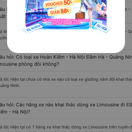
âu hỏi: Review xe đi Đầm Hà - Quảng Ninh từ Hoàn Kiếm - 
uất sắc, cao cấp nhất?
rả lời: Tạm thời chưa đủ review để đánh giá có nhà xe đi Đầm Hà - 
uyến đường này có chất lượng xuất sắc.
âu hỏi: Có loại xe Hoàn Kiếm - Hà Nội Đầm Hà - Quảng Nin
imousine phòng đôi không?
rả lời: Hiện tại chưa có nhà xe nào có loại xe giường nằm đôi khai t
uảng Ninh.
âu hỏi: Các hãng xe nào khai thác dòng xe Limousine đi 
iếm - Hà Nội?
rả lời: Hiện tại có 1 hãng xe khai thác dòng xe Limousine trên tuyế