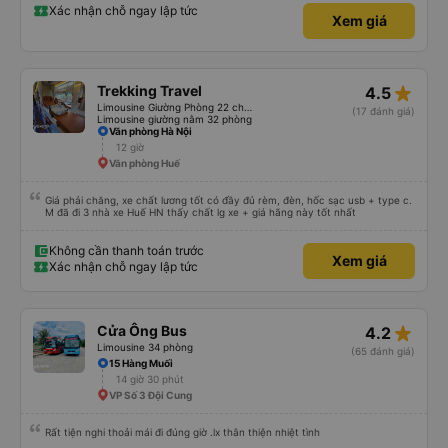
không được ăn trên xe, nhưng có nhà hàng và quán ăn nhẹ ở một số điểm
Xác nhận chỗ ngay lập tức
Xem giá
dừng. Bạn phải cởi giày và đi chân trần. Tại các điểm dừng, dép nhựa được
cung cấp khi bạn xuống xe; bạn phải trả lại chúng vào thùng trước khi lên xe
lại. Một chai nước nhỏ, một chiếc chăn và một chiếc gối được cung cấp. Có
cổng USB. Tôi không thể kết nối Wi-Fi, nhưng đó có thể là lỗi của tôi. Đối với
những người thừa cân hoặc rất cao, tôi khuyên bạn nên chọn xe buýt có ít
chỗ ngồi hơn (có khoảng 35 chỗ, và tôi không thừa cân, nhưng vẫn hơi
star_rate
Trekking Travel
4.5
chật). Tôi khuyên bạn nên chọn chỗ ngồi phía dưới và giữa.
Limousine Giường Phòng 22 chỗ (WC)
(17 đánh giá)
Limousine giường nằm 32 phòng
Văn phòng Hà Nội
12 giờ
Văn phòng Huế
Giá phải chăng, xe chất lương tốt có đầy đủ rèm, đèn, hốc sạc usb + type c.
M đã đi 3 nhà xe Huế HN thấy chất lg xe + giá hãng này tốt nhất
Không cần thanh toán trước
Xem giá
Xác nhận chỗ ngay lập tức
star_rate
Cửa Ông Bus
4.2
Limousine 34 phòng
(65 đánh giá)
15 Hàng Muối
14 giờ 30 phút
VP Số 3 Đội Cung
Rất tiện nghi thoải mái đi đúng giờ .lx thân thiện nhiệt tình