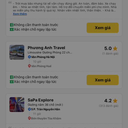
- Trời mưa bão nhưng tài xế vẫn chạy đúng giờ. An toàn, đảm bảo. Xe chạy
êm. - Nhà xe nhiệt tình, tận tâm. Hỗ trợ đổi chuyến miễn phí cho mình. Nhà
xe miễn phụ thu hành lý quá ký. Nhân viên nhiệt tình, thân thiện. - Khá là
thích tài xế. Lái xe an toàn. Chu đáo, thân thiện, nhiệt tình. - Xe ngồi thoải
Xem thêm
mái, có massage, có ổ cắm sạc. - Giữa trời mưa bão, mình vẫn kịp giờ
check-in sân bay nên cho 5 sao.
Không cần thanh toán trước
Xem giá
Xác nhận chỗ ngay lập tức
star_rate
Phương Anh Travel
5.0
Limousine Giường Phòng 22 chỗ (WC)
(1 đánh giá)
Văn Phòng Hà Nội
10 giờ
Văn Phòng Huế
Không cần thanh toán trước
Xem giá
Xác nhận chỗ ngay lập tức
star_rate
SaPa Explore
4.2
Giường nằm 36 chỗ (mới )
(313 đánh giá)
5 P. Trần Nguyên Hãn
11 giờ
Bến thuyền Tòa Khâm