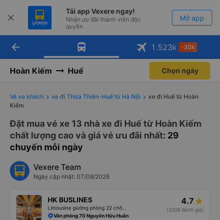
Tải app Vexere ngay!
Mở app
Nhận ưu đãi thành viên độc
quyền
arrow_back
Tải app Vexere
1.523
k
-30k
Mở app
-30k/ghế khi đặt vé máy bay qua
app
Hoàn Kiếm
Huế
Chọn ngày
Vé xe khách
xe đi Thừa Thiên-Huế từ Hà Nội
xe đi Huế từ Hoàn
Kiếm
Đặt mua vé xe 13 nhà xe đi Huế từ Hoàn Kiếm
chất lượng cao và giá vé ưu đãi nhất
: 29
chuyến mỗi ngày
Vexere Team
Ngày cập nhật: 07/08/2026
HK BUSLINES
4.7
Limousine giường phòng 22 chỗ (WC)
(3308 đánh giá)
Văn phòng 70 Nguyễn Hữu Huân