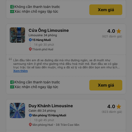
Không cần thanh toán trước
Xem giá
Xác nhận chỗ ngay lập tức
star_rate
Cửa Ông Limousine
4.0
Limousine 34 phòng
(621 đánh giá)
15 Hàng Muối
14 giờ 30 phút
Thành phố Huế
Lần đầu tiên em đi xe đường dài mà như đường ngắn, xe đi mướt như
samsung nằm ở ghế như giường nhà điều hoà mát mẻ. Ban đầu xe có gặp
trục trặc tài xế báo đến muộn, nhg a đã xử lý và đến đón bọn em như lịch
trên hệ thống. Anh tài xế Văn Sĩ quá vui tính và nhiệt tình, trời mưa gió đã
Xem thêm
chở bọn e về tận nơi an toàn. 5⭐️ cho anh tài xế Văn Sĩ cùng với nhà xe. Lần
sau e mong có duyên gặp lại a ạ.
Không cần thanh toán trước
Xem giá
Xác nhận chỗ ngay lập tức
star_rate
Duy Khánh Limousine
4.0
Cabin đôi 24 phòng
(823 đánh giá)
Văn phòng 15 Hàng Muối
13 giờ 45 phút
Văn phòng Huế - 38 Trần Cao Vân