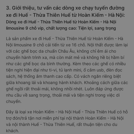
3. Giới thiệu, tư vấn các dòng xe chạy tuyến đường
xe đi Huế - Thừa Thiên Huế từ Hoàn Kiếm - Hà Nội:
Dòng xe đi Huế - Thừa Thiên Huế từ Hoàn Kiếm - Hà Nội
limousine 9 chỗ vip, chất lượng cao: Tiện lợi, sang trọng
Là sản phẩm xe đi Huế - Thừa Thiên Huế từ Hoàn Kiếm - Hà
Nội limousine 9 chỗ cải tiến từ xe 16 chỗ. Nội thất được làm lại
với các ghế bọc da chuẩn Châu Âu, không chỉ êm ái cho
chuyến hành trình xa, mà còn mát mẻ và không hề bị hầm bí
như các ghế bọc da bình thường. Kèm theo các ghế có nhiều
tiện nghi hiện đại như ti-vi, tủ lạnh mini, ổ cắm usb, đèn đọc
sách, hệ thống âm thanh cao cấp. Có vách ngăn riêng biệt
giữa khoang lái và khoang hành khách. Khoảng cách giữa các
ghế ngồi rất thoải mái, không nhồi nhét. Luôn đáp ứng được
nhu cầu về sang trọng, thoải mái và tiện nghi trong việc di
chuyển.
Đây là loại xe Hoàn Kiếm - Hà Nội Huế - Thừa Thiên Huế có hỗ
trợ đón/trả tận nơi miễn phí tại nội thành Hoàn Kiếm - Hà Nội
và nội thành Huế - Thừa Thiên Huế, rất thuận tiện cho du
khách.