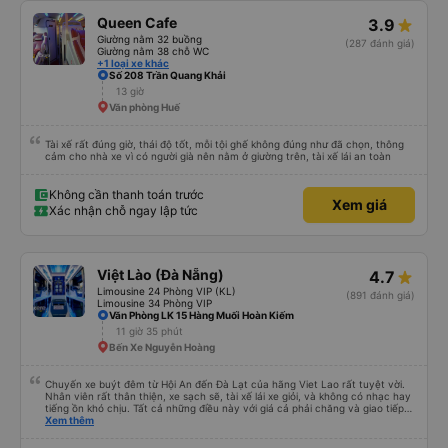
những ghế dưới ngay trước những ghế này thoải mái hơn nhiều và chúng tôi
có thể sử dụng chúng vì chúng trống. Nhìn chung là một hành trình rất tốt :)
Queen Cafe
3.9
Giường nằm 32 buồng
(287 đánh giá)
Giường nằm 38 chỗ WC
+1 loại xe khác
Số 208 Trần Quang Khải
13 giờ
Văn phòng Huế
Tài xế rất đúng giờ, thái độ tốt, mỗi tội ghế không đúng như đã chọn, thông
cảm cho nhà xe vì có người già nên nằm ở giường trên, tài xế lái an toàn
Không cần thanh toán trước
Xem giá
Xác nhận chỗ ngay lập tức
Việt Lào (Đà Nẵng)
4.7
Limousine 24 Phòng VIP (KL)
(891 đánh giá)
Limousine 34 Phòng VIP
Văn Phòng LK 15 Hàng Muối Hoàn Kiếm
11 giờ 35 phút
Bến Xe Nguyễn Hoàng
Chuyến xe buýt đêm từ Hội An đến Đà Lạt của hãng Viet Lao rất tuyệt vời.
Nhân viên rất thân thiện, xe sạch sẽ, tài xế lái xe giỏi, và không có nhạc hay
tiếng ồn khó chịu. Tất cả những điều này với giá cả phải chăng và giao tiếp
bằng tiếng Anh rất suôn sẻ, vì vậy tôi rất khuyên bạn nên chọn hãng này.
Xem thêm
Đối với người đi lần đầu: không có nhà vệ sinh, nhưng có ba điểm dừng cách
nhau khoảng hai tiếng (bạn sẽ được thông báo trước bằng thông báo). Bạn