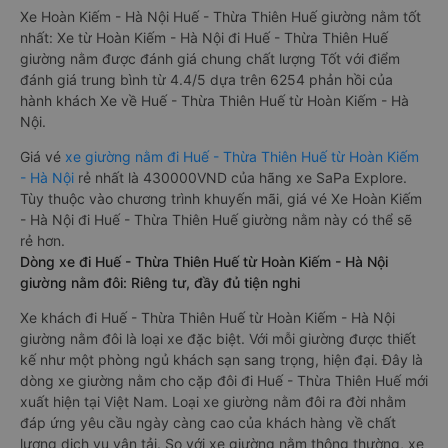
Xe Hoàn Kiếm - Hà Nội Huế - Thừa Thiên Huế giường nằm tốt
nhất: Xe từ Hoàn Kiếm - Hà Nội đi Huế - Thừa Thiên Huế
giường nằm được đánh giá chung chất lượng Tốt với điểm
đánh giá trung bình từ 4.4/5 dựa trên 6254 phản hồi của
hành khách Xe về Huế - Thừa Thiên Huế từ Hoàn Kiếm - Hà
Nội.
Giá vé
xe giường nằm đi Huế - Thừa Thiên Huế từ Hoàn Kiếm
- Hà Nội
rẻ nhất là 430000VND của hãng xe SaPa Explore.
Tùy thuộc vào chương trình khuyến mãi, giá vé Xe Hoàn Kiếm
- Hà Nội đi Huế - Thừa Thiên Huế giường nằm này có thể sẽ
rẻ hơn.
Dòng xe đi Huế - Thừa Thiên Huế từ Hoàn Kiếm - Hà Nội
giường nằm đôi: Riêng tư, đầy đủ tiện nghi
Xe khách đi Huế - Thừa Thiên Huế từ Hoàn Kiếm - Hà Nội
giường nằm đôi là loại xe đặc biệt. Với mỗi giường được thiết
kế như một phòng ngủ khách sạn sang trọng, hiện đại. Đây là
dòng xe giường nằm cho cặp đôi đi Huế - Thừa Thiên Huế mới
xuất hiện tại Việt Nam. Loại xe giường nằm đôi ra đời nhằm
đáp ứng yêu cầu ngày càng cao của khách hàng về chất
lượng dịch vụ vận tải. So với xe giường nằm thông thường, xe