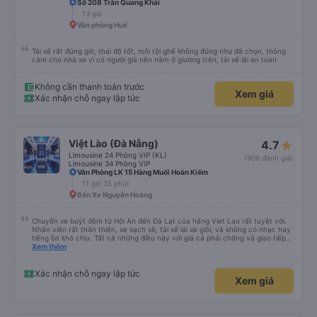
Số 208 Trần Quang Khải
13 giờ
Văn phòng Huế
Tài xế rất đúng giờ, thái độ tốt, mỗi tội ghế không đúng như đã chọn, thông
cảm cho nhà xe vì có người già nên nằm ở giường trên, tài xế lái an toàn
Không cần thanh toán trước
Xem giá
Xác nhận chỗ ngay lập tức
Việt Lào (Đà Nẵng)
4.7
Limousine 24 Phòng VIP (KL)
(908 đánh giá)
Limousine 34 Phòng VIP
Văn Phòng LK 15 Hàng Muối Hoàn Kiếm
11 giờ 35 phút
Bến Xe Nguyễn Hoàng
Chuyến xe buýt đêm từ Hội An đến Đà Lạt của hãng Viet Lao rất tuyệt vời.
Nhân viên rất thân thiện, xe sạch sẽ, tài xế lái xe giỏi, và không có nhạc hay
tiếng ồn khó chịu. Tất cả những điều này với giá cả phải chăng và giao tiếp
bằng tiếng Anh rất suôn sẻ, vì vậy tôi rất khuyên bạn nên chọn hãng này.
Xem thêm
Đối với người đi lần đầu: không có nhà vệ sinh, nhưng có ba điểm dừng cách
nhau khoảng hai tiếng (bạn sẽ được thông báo trước bằng thông báo). Bạn
không được ăn trên xe, nhưng có nhà hàng và quán ăn nhẹ ở một số điểm
Xác nhận chỗ ngay lập tức
Xem giá
dừng. Bạn phải cởi giày và đi chân trần. Tại các điểm dừng, dép nhựa được
cung cấp khi bạn xuống xe; bạn phải trả lại chúng vào thùng trước khi lên xe
lại. Một chai nước nhỏ, một chiếc chăn và một chiếc gối được cung cấp. Có
cổng USB. Tôi không thể kết nối Wi-Fi, nhưng đó có thể là lỗi của tôi. Đối với
những người thừa cân hoặc rất cao, tôi khuyên bạn nên chọn xe buýt có ít