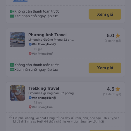
thích tài xế. Lái xe an toàn. Chu đáo, thân thiện, nhiệt tình. - Xe ngồi thoải
Xem thêm
mái, có massage, có ổ cắm sạc. - Giữa trời mưa bão, mình vẫn kịp giờ
check-in sân bay nên cho 5 sao.
Không cần thanh toán trước
Xem giá
Xác nhận chỗ ngay lập tức
star_rate
Phương Anh Travel
5.0
Limousine Giường Phòng 22 chỗ (WC)
(1 đánh giá)
Văn Phòng Hà Nội
10 giờ
Văn Phòng Huế
Không cần thanh toán trước
Xem giá
Xác nhận chỗ ngay lập tức
star_rate
Trekking Travel
4.5
Limousine giường nằm 32 phòng
(17 đánh giá)
Văn phòng Hà Nội
12 giờ
Văn phòng Huế
Giá phải chăng, xe chất lương tốt có đầy đủ rèm, đèn, hốc sạc usb + type c.
M đã đi 3 nhà xe Huế HN thấy chất lg xe + giá hãng này tốt nhất