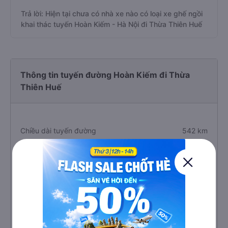
Trả lời: Hiện tại chưa có nhà xe nào có loại xe ghế ngồi
khai thác tuyến Hoàn Kiếm - Hà Nội đi Thừa Thiên Huế
Thông tin tuyến đường Hoàn Kiếm đi Thừa
Thiên Huế
Chiều dài tuyến đường
542 km
Thời gian di chuyển
12.2 giờ
Giá vé trung bình
625.000 VNĐ