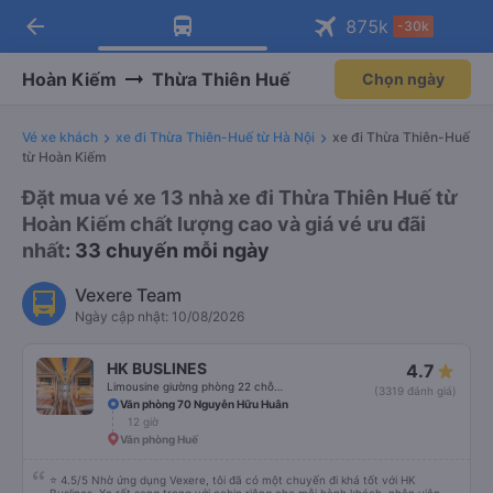
arrow_back
Tải app Vexere ngay!
Tải app Vexere
875
k
-30k
Mở app
Mở app
Nhận ưu đãi thành viên độc
-30k/ghế khi đặt vé máy bay qua
quyền
app
Hoàn Kiếm
Thừa Thiên Huế
Chọn ngày
Vé xe khách
xe đi Thừa Thiên-Huế từ Hà Nội
xe đi Thừa Thiên-Huế
từ Hoàn Kiếm
Đặt mua vé xe 13 nhà xe đi Thừa Thiên Huế từ
Hoàn Kiếm chất lượng cao và giá vé ưu đãi
nhất
: 33 chuyến mỗi ngày
Vexere Team
Ngày cập nhật: 10/08/2026
HK BUSLINES
4.7
Limousine giường phòng 22 chỗ (WC)
(3319 đánh giá)
Văn phòng 70 Nguyễn Hữu Huân
12 giờ
Văn phòng Huế
⭐ 4.5/5 Nhờ ứng dụng Vexere, tôi đã có một chuyến đi khá tốt với HK