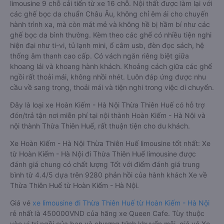
limousine 9 chỗ cải tiến từ xe 16 chỗ. Nội thất được làm lại với
các ghế bọc da chuẩn Châu Âu, không chỉ êm ái cho chuyến
hành trình xa, mà còn mát mẻ và không hề bị hầm bí như các
ghế bọc da bình thường. Kèm theo các ghế có nhiều tiện nghi
hiện đại như ti-vi, tủ lạnh mini, ổ cắm usb, đèn đọc sách, hệ
thống âm thanh cao cấp. Có vách ngăn riêng biệt giữa
khoang lái và khoang hành khách. Khoảng cách giữa các ghế
ngồi rất thoải mái, không nhồi nhét. Luôn đáp ứng được nhu
cầu về sang trọng, thoải mái và tiện nghi trong việc di chuyển.
Đây là loại xe Hoàn Kiếm - Hà Nội Thừa Thiên Huế có hỗ trợ
đón/trả tận nơi miễn phí tại nội thành Hoàn Kiếm - Hà Nội và
nội thành Thừa Thiên Huế, rất thuận tiện cho du khách.
Xe Hoàn Kiếm - Hà Nội Thừa Thiên Huế limousine tốt nhất: Xe
từ Hoàn Kiếm - Hà Nội đi Thừa Thiên Huế limousine được
đánh giá chung có chất lượng Tốt với điểm đánh giá trung
bình từ 4.4/5 dựa trên 9280 phản hồi của hành khách Xe về
Thừa Thiên Huế từ Hoàn Kiếm - Hà Nội.
Giá vé
xe limousine đi Thừa Thiên Huế từ Hoàn Kiếm - Hà Nội
rẻ nhất là 450000VND của hãng xe Queen Cafe. Tùy thuộc
vào vị trí ngồi của bạn và chương trình khuyến mãi, giá vé Xe