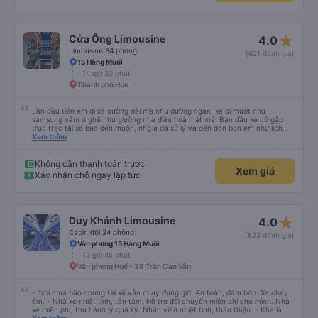
star_rate
Cửa Ông Limousine
4.0
Limousine 34 phòng
(621 đánh giá)
15 Hàng Muối
14 giờ 30 phút
Thành phố Huế
Lần đầu tiên em đi xe đường dài mà như đường ngắn, xe đi mướt như
samsung nằm ở ghế như giường nhà điều hoà mát mẻ. Ban đầu xe có gặp
trục trặc tài xế báo đến muộn, nhg a đã xử lý và đến đón bọn em như lịch
trên hệ thống. Anh tài xế Văn Sĩ quá vui tính và nhiệt tình, trời mưa gió đã
Xem thêm
chở bọn e về tận nơi an toàn. 5⭐️ cho anh tài xế Văn Sĩ cùng với nhà xe. Lần
sau e mong có duyên gặp lại a ạ.
Không cần thanh toán trước
Xem giá
Xác nhận chỗ ngay lập tức
star_rate
Duy Khánh Limousine
4.0
Cabin đôi 24 phòng
(823 đánh giá)
Văn phòng 15 Hàng Muối
13 giờ 45 phút
Văn phòng Huế - 38 Trần Cao Vân
- Trời mưa bão nhưng tài xế vẫn chạy đúng giờ. An toàn, đảm bảo. Xe chạy
êm. - Nhà xe nhiệt tình, tận tâm. Hỗ trợ đổi chuyến miễn phí cho mình. Nhà
xe miễn phụ thu hành lý quá ký. Nhân viên nhiệt tình, thân thiện. - Khá là