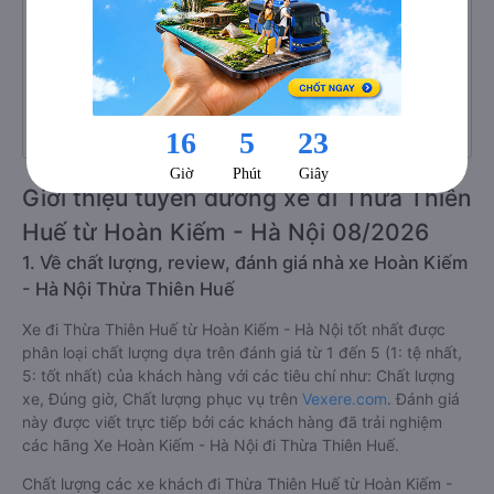
Số lượng chuyến xe
33 chuyến
Số lượng nhà xe
10 nhà xe
Giới thiệu tuyến đường xe đi Thừa Thiên
Huế từ Hoàn Kiếm - Hà Nội 08/2026
1. Về chất lượng, review, đánh giá nhà xe Hoàn Kiếm
- Hà Nội Thừa Thiên Huế
Xe đi Thừa Thiên Huế từ Hoàn Kiếm - Hà Nội tốt nhất được
phân loại chất lượng dựa trên đánh giá từ 1 đến 5 (1: tệ nhất,
5: tốt nhất) của khách hàng với các tiêu chí như: Chất lượng
xe, Đúng giờ, Chất lượng phục vụ trên
Vexere.com
. Đánh giá
này được viết trực tiếp bởi các khách hàng đã trải nghiệm
các hãng Xe Hoàn Kiếm - Hà Nội đi Thừa Thiên Huế.
Chất lượng các xe khách đi Thừa Thiên Huế từ Hoàn Kiếm -