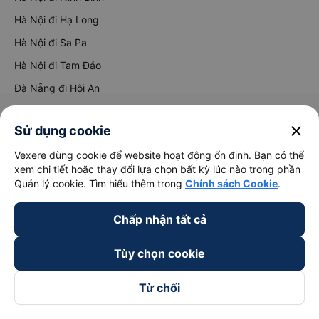
Hà Nội đi Hạ Long
Hà Nội đi Sa Pa
Hà Nội đi Tam Đảo
Đà Nẵng đi Hội An
Đà Nẵng đi Huế
close
Sử dụng cookie
Hải Phòng đi Hà Nội
Xem tất cả tuyến đường
Vexere dùng cookie để website hoạt động ổn định. Bạn có thể
xem chi tiết hoặc thay đổi lựa chọn bất kỳ lúc nào trong phần
Quản lý cookie. Tìm hiểu thêm trong
Chính sách Cookie
.
Chấp nhận tất cả
Tùy chọn cookie
keyboard_arrow_down
Về chúng tôi
Từ chối
keyboard_arrow_down
Hỗ trợ