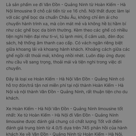
Là sản phẩm xe đi Vân Đồn - Quảng Ninh từ Hoàn Kiếm - Hà
Nội limousine 9 chỗ cải tiến từ xe 16 chỗ. Nội thất được làm lại
với các ghế bọc da chuẩn Châu Âu, không chỉ êm ái cho
chuyến hành trình xa, mà còn mát mẻ và không hề bị hầm bí
như các ghế bọc da bình thường. Kèm theo các ghế có nhiều
tiện nghi hiện đại như ti-vi, tủ lạnh mini, ổ cắm usb, đèn đọc
sách, hệ thống âm thanh cao cấp. Có vách ngăn riêng biệt
giữa khoang lái và khoang hành khách. Khoảng cách giữa các
ghế ngồi rất thoải mái, không nhồi nhét. Luôn đáp ứng được
nhu cầu về sang trọng, thoải mái và tiện nghi trong việc di
chuyển.
Đây là loại xe Hoàn Kiếm - Hà Nội Vân Đồn - Quảng Ninh có
hỗ trợ đón/trả tận nơi miễn phí tại nội thành Hoàn Kiếm - Hà
Nội và nội thành Vân Đồn - Quảng Ninh, rất thuận tiện cho du
khách.
Xe Hoàn Kiếm - Hà Nội Vân Đồn - Quảng Ninh limousine tốt
nhất: Xe từ Hoàn Kiếm - Hà Nội đi Vân Đồn - Quảng Ninh
limousine được đánh giá chung có chất lượng Tốt với điểm
đánh giá trung bình từ 4.0/5 dựa trên 745 phản hồi của hành
khách Xe về Vân Đồn - Quảng Ninh từ Hoàn Kiếm - Hà Nội.