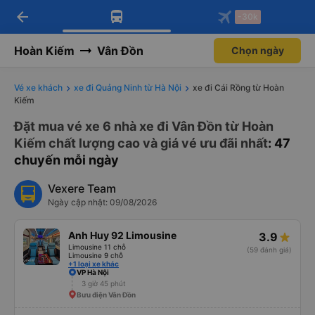
arrow_back
Tải app Vexere ngay!
Tải app Vexere
-30k
Mở app
Mở app
Nhận ưu đãi thành viên độc
-30k/ghế khi đặt vé máy bay qua
quyền
app
Hoàn Kiếm
Vân Đồn
Chọn ngày
Vé xe khách
xe đi Quảng Ninh từ Hà Nội
xe đi Cái Rồng từ Hoàn
Kiếm
Đặt mua vé xe 6 nhà xe đi Vân Đồn từ Hoàn
Kiếm chất lượng cao và giá vé ưu đãi nhất
: 47
chuyến mỗi ngày
Vexere Team
Ngày cập nhật: 09/08/2026
Anh Huy 92 Limousine
3.9
Limousine 11 chỗ
(59 đánh giá)
Limousine 9 chỗ
+1 loại xe khác
VP Hà Nội
3 giờ 45 phút
Bưu điện Vân Đồn