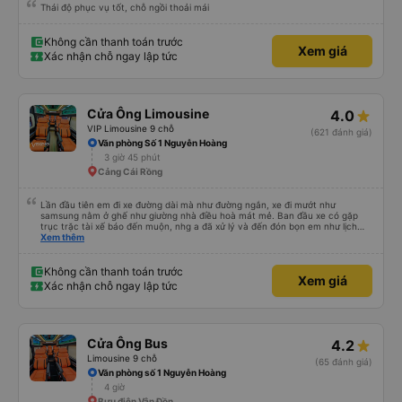
Thái độ phục vụ tốt, chỗ ngồi thoải mái
Không cần thanh toán trước
Xem giá
Xác nhận chỗ ngay lập tức
Cửa Ông Limousine
4.0
VIP Limousine 9 chỗ
(621 đánh giá)
Văn phòng Số 1 Nguyễn Hoàng
3 giờ 45 phút
Cảng Cái Rồng
Lần đầu tiên em đi xe đường dài mà như đường ngắn, xe đi mướt như
samsung nằm ở ghế như giường nhà điều hoà mát mẻ. Ban đầu xe có gặp
trục trặc tài xế báo đến muộn, nhg a đã xử lý và đến đón bọn em như lịch
trên hệ thống. Anh tài xế Văn Sĩ quá vui tính và nhiệt tình, trời mưa gió đã
Xem thêm
chở bọn e về tận nơi an toàn. 5⭐️ cho anh tài xế Văn Sĩ cùng với nhà xe. Lần
sau e mong có duyên gặp lại a ạ.
Không cần thanh toán trước
Xem giá
Xác nhận chỗ ngay lập tức
Cửa Ông Bus
4.2
Limousine 9 chỗ
(65 đánh giá)
Văn phòng số 1 Nguyễn Hoàng
4 giờ
Bưu điện Vân Đồn