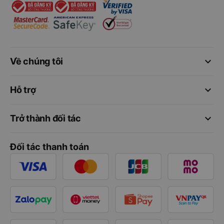
keyboard_arrow_down
Về chúng tôi
keyboard_arrow_down
Hỗ trợ
keyboard_arrow_down
Trở thành đối tác
Đối tác thanh toán