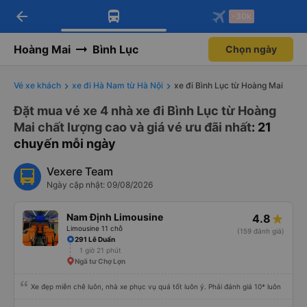
arrow_back
Tải app Vexere ngay!
Tải app Vexere
-30k
Mở app
Mở app
Nhận ưu đãi thành viên độc
-30k/ghế khi đặt vé máy bay qua
quyền
app
Hoàng Mai
Bình Lục
Chọn ngày
Vé xe khách
xe đi Hà Nam từ Hà Nội
xe đi Bình Lục từ Hoàng Mai
Đặt mua vé xe 4 nhà xe đi Bình Lục từ Hoàng
Mai chất lượng cao và giá vé ưu đãi nhất
: 21
chuyến mỗi ngày
Vexere Team
Ngày cập nhật: 09/08/2026
Nam Định Limousine
4.8
Limousine 11 chỗ
(159 đánh giá)
291 Lê Duẩn
1 giờ 21 phút
Ngã tư Chợ Lợn
Xe đẹp miễn chê luôn, nhà xe phục vụ quá tốt luôn ý. Phải đánh giá 10* luôn