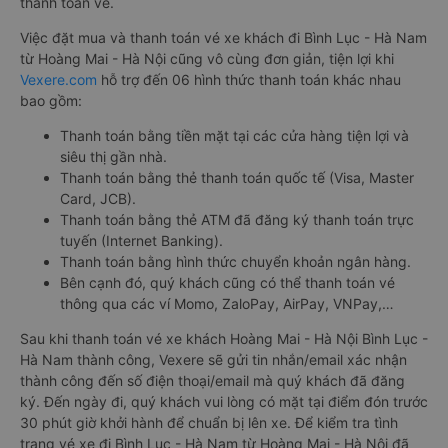
thanh toán vé.
Việc đặt mua và thanh toán vé xe khách đi Bình Lục - Hà Nam
từ Hoàng Mai - Hà Nội cũng vô cùng đơn giản, tiện lợi khi
Vexere.com
hỗ trợ đến 06 hình thức thanh toán khác nhau
bao gồm:
Thanh toán bằng tiền mặt tại các cửa hàng tiện lợi và
siêu thị gần nhà.
Thanh toán bằng thẻ thanh toán quốc tế (Visa, Master
Card, JCB).
Thanh toán bằng thẻ ATM đã đăng ký thanh toán trực
tuyến (Internet Banking).
Thanh toán bằng hình thức chuyển khoản ngân hàng.
Bên cạnh đó, quý khách cũng có thể thanh toán vé
thông qua các ví Momo, ZaloPay, AirPay, VNPay,…
Sau khi thanh toán vé xe khách Hoàng Mai - Hà Nội Bình Lục -
Hà Nam thành công, Vexere sẽ gửi tin nhắn/email xác nhận
thành công đến số điện thoại/email mà quý khách đã đăng
ký. Đến ngày đi, quý khách vui lòng có mặt tại điểm đón trước
30 phút giờ khởi hành để chuẩn bị lên xe. Để kiểm tra tình
trạng vé xe đi Bình Lục - Hà Nam từ Hoàng Mai - Hà Nội đã