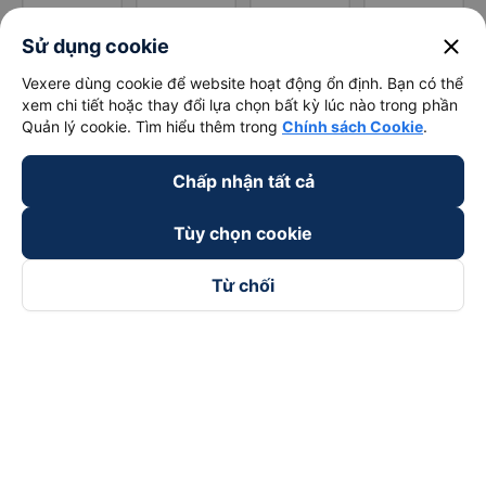
close
Sử dụng cookie
Vexere dùng cookie để website hoạt động ổn định. Bạn có thể
xem chi tiết hoặc thay đổi lựa chọn bất kỳ lúc nào trong phần
Quản lý cookie. Tìm hiểu thêm trong
Chính sách Cookie
.
Chấp nhận tất cả
Tùy chọn cookie
Từ chối
Theo dõi chúng tôi trên
Facebook
Tiktok
Youtube
Công ty TNHH Thương Mại Dịch Vụ Vexere
Địa chỉ đăng ký kinh doanh: 8C Chữ Đồng Tử, Phường Tân
Sơn Nhất, TP. Hồ Chí Minh, Việt Nam