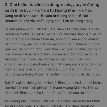
3. Giới thiệu, tư vấn các dòng xe chạy tuyến đường
xe đi Bình Lục - Hà Nam từ Hoàng Mai - Hà Nội:
Dòng xe đi Bình Lục - Hà Nam từ Hoàng Mai - Hà Nội
limousine 9 chỗ vip, chất lượng cao: Tiện lợi, sang trọng
Là sản phẩm xe đi Bình Lục - Hà Nam từ Hoàng Mai - Hà Nội
limousine 9 chỗ cải tiến từ xe 16 chỗ. Nội thất được làm lại với
các ghế bọc da chuẩn Châu Âu, không chỉ êm ái cho chuyến
hành trình xa, mà còn mát mẻ và không hề bị hầm bí như các
ghế bọc da bình thường. Kèm theo các ghế có nhiều tiện nghi
hiện đại như ti-vi, tủ lạnh mini, ổ cắm usb, đèn đọc sách, hệ
thống âm thanh cao cấp. Có vách ngăn riêng biệt giữa
khoang lái và khoang hành khách. Khoảng cách giữa các ghế
ngồi rất thoải mái, không nhồi nhét. Luôn đáp ứng được nhu
cầu về sang trọng, thoải mái và tiện nghi trong việc di chuyển.
Đây là loại xe Hoàng Mai - Hà Nội Bình Lục - Hà Nam có hỗ trợ
đón/trả tận nơi miễn phí tại nội thành Hoàng Mai - Hà Nội và
nội thành Bình Lục - Hà Nam, rất thuận tiện cho du khách.
Xe Hoàng Mai - Hà Nội Bình Lục - Hà Nam limousine tốt nhất:
Xe từ Hoàng Mai - Hà Nội đi Bình Lục - Hà Nam limousine