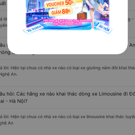
uất sắc, cao cấp nhất?
rả lời: Tạm thời chưa đủ review để đánh giá có nhà xe đi Đô Lương 
uyến đường này có chất lượng xuất sắc.
âu hỏi: Có loại xe Hoàng Mai - Hà Nội Đô Lương - Nghệ An
hòng đôi không?
rả lời: Hiện tại chưa có nhà xe nào có loại xe giường nằm đôi khai t
 Nghệ An.
âu hỏi: Các hãng xe nào khai thác dòng xe Limousine đi 
ai - Hà Nội?
rả lời: Hiện tại chưa có nhà xe nào có loại xe limousine khai thác tu
ghệ An