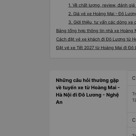
1. Về chất lượng, review, đánh g
2. Giá vé xe Hoàng Mai - Đô Lươn
3. Giới thiệu, tư vấn các dòng x
Bảng tổng hợp thông tin nhà xe Hoàng 
Cách đặt vé xe khách đi Đô Lương từ H
Đặt vé xe Tết 2027 từ Hoàng Mai đi Đô
C
Những câu hỏi thường gặp
về tuyến xe từ Hoàng Mai -
T
Hà Nội đi Đô Lương - Nghệ
T
An
C
T