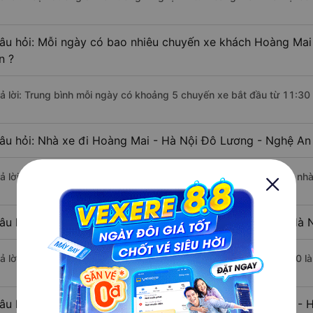
âu hỏi: Mỗi ngày có bao nhiêu chuyến xe khách Hoàng Mai
n ?
rả lời: Trung bình mỗi ngày có khoảng 5 chuyến xe bắt đầu từ 11:30
âu hỏi: Nhà xe đi Hoàng Mai - Hà Nội Đô Lương - Nghệ An
rả lời: Chuyến xe có giờ xuất phát sớm nhất vào lúc 11:30 là của nh
âu hỏi: Nhà xe đi Đô Lương - Nghệ An từ Hoàng Mai - Hà N
rả lời: Chuyến xe có giờ xuất phát trễ (muộn) nhất là vào lúc 22:00 l
âu hỏi: Review xe đi Đô Lương - Nghệ An từ Hoàng Mai - H