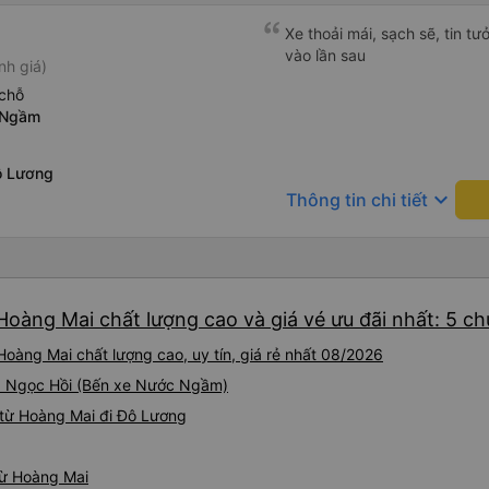
Xe thoải mái, sạch sẽ, tin t
vào lần sau
nh giá)
chỗ
 Ngầm
ô Lương
keyboard_arrow_down
Thông tin chi tiết
Hoàng Mai chất lượng cao và giá vé ưu đãi nhất: 5 c
oàng Mai chất lượng cao, uy tín, giá rẻ nhất 08/2026
 Đ. Ngọc Hồi (Bến xe Nước Ngầm)
 từ Hoàng Mai đi Đô Lương
từ Hoàng Mai