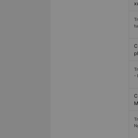
x
T
t
C
p
T
-
C
M
T
N