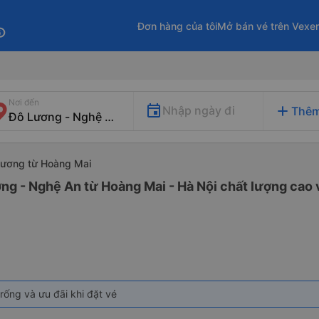
Đơn hàng của tôi
Mở bán vé trên Vexe
fo
Nơi đến
add
Nhập ngày đi
Thêm
Lương từ Hoàng Mai
ng - Nghệ An từ Hoàng Mai - Hà Nội chất lượng cao v
rống và ưu đãi khi đặt vé