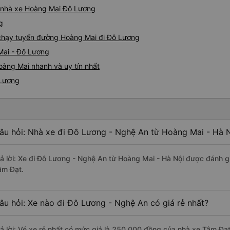
iá nhà xe Hoàng Mai Đô Lương
g
e chạy tuyến đường Hoàng Mai đi Đô Lương
Mai - Đô Lương
oàng Mai nhanh và uy tín nhất
 Lương
âu hỏi: Nhà xe đi Đô Lương - Nghệ An từ Hoàng Mai - Hà N
rả lời: Xe đi Đô Lương - Nghệ An từ Hoàng Mai - Hà Nội được đánh gi
âm Đạt.
âu hỏi: Xe nào đi Đô Lương - Nghệ An có giá rẻ nhất?
rả lời: Vé xe rẻ nhất có mức giá là 250.000 đồng của nhà xe Tâm Đạt