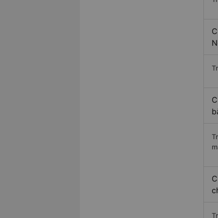
C
N
Tr
C
b
T
m
C
c
T