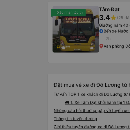
Tâm Đạt
Xác nhận tức thì
3.4
star
(25 đá
Giường nằm 40 
Bến xe Nước
7h
Văn phòng Đ
Đặt mua vé xe đi Đô Lương từ 
Tư vấn TOP 1 xe khách đi Đô Lương từ H
🚌 1. Xe Tâm Đạt khởi hành tại 1
Những câu hỏi thường gặp về tuyến xe
Thông tin tuyến đường
Giới thiệu tuyến đường xe đi Đô Lương 