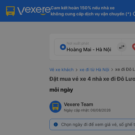
Cam kết hoàn 150% nếu nhà xe

không cung cấp dịch vụ vận chuyển (*)
in
Nơi xuất phát
import_export
xe đi Đô 
Vé xe khách
xe đi từ Hà Nội
Đặt mua vé xe 4 nhà xe đi Đô Lươ
mỗi ngày
Vexere Team
Ngày cập nhật: 06/08/2026
Chọn ngày đi để xem giá vé, số ghế t
info