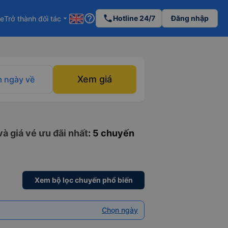
help_outline
phone
Hotline 24/7
Đăng nhập
re
Trở thành đối tác
arrow_drop_down
Xem giá
 ngày về
à giá vé ưu đãi nhất
: 5 chuyến
Xem bộ lọc chuyến phổ biến
Chọn ngày