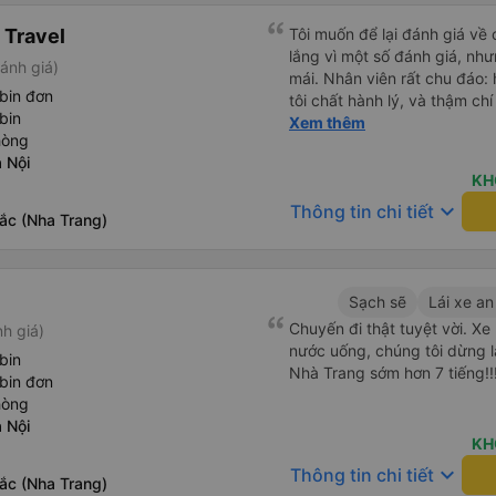
 Travel
Tôi muốn để lại đánh giá về 
lắng vì một số đánh giá, nhưn
ánh giá)
mái. Nhân viên rất chu đáo: 
bin đơn
tôi chất hành lý, và thậm ch
bin
trừ duy nhất là xe buýt đến 
Xem thêm
hòng
khởi hành, giống như tôi, nê
 Nội
ra nếu tôi đến đúng giờ ghi t
KH
lòng với chuyến đi và tôi rất
keyboard_arrow_down
Thông tin chi tiết
ắc (Nha Trang)
Sạch sẽ
Lái xe an
Chuyến đi thật tuyệt vời. Xe
nh giá)
nước uống, chúng tôi dừng l
bin
Nhà Trang sớm hơn 7 tiếng!!
bin đơn
hòng
 Nội
KH
keyboard_arrow_down
Thông tin chi tiết
ắc (Nha Trang)