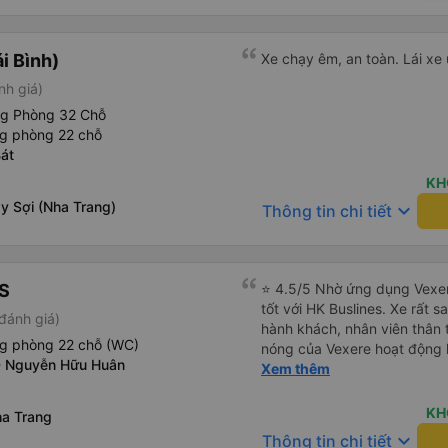
i Bình)
Xe chạy êm, an toàn. Lái xe 
nh giá)
ng Phòng 32 Chỗ
ng phòng 22 chỗ
át
KH
y Sợi (Nha Trang)
keyboard_arrow_down
Thông tin chi tiết
S
⭐ 4.5/5 Nhờ ứng dụng Vexer
tốt với HK Buslines. Xe rất s
đánh giá)
hành khách, nhân viên thân 
ng phòng 22 chỗ (WC)
nóng của Vexere hoạt động h
0 Nguyễn Hữu Huân
với khách hàng. Nhược điểm: 
Xem thêm
trên ứng dụng quá nhanh, d
quay lại, điều này có thể dẫ
KH
a Trang
vì điểm trả khách chỉ ở văn 
keyboard_arrow_down
Thông tin chi tiết