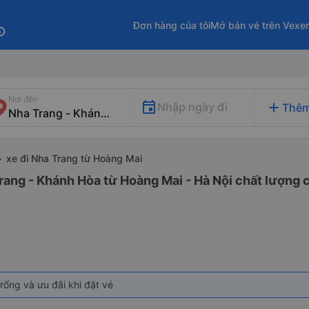
Đơn hàng của tôi
Mở bán vé trên Vexe
fo
Nơi đến
add
Nhập ngày đi
Thêm
xe đi Nha Trang từ Hoàng Mai
rang - Khánh Hòa từ Hoàng Mai - Hà Nội chất lượng c
rống và ưu đãi khi đặt vé