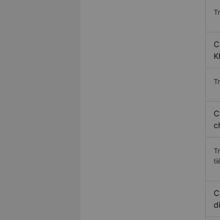
T
C
K
Tr
C
c
T
ti
C
d