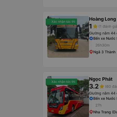
Hoàng Long
Xác nhận tức thì
1
star
(1 đánh gi
Giường nằm 44 
Bến xe Nước
26h30m
Ngã 3 Thành
Ngọc Phát
Xác nhận tức thì
3.2
star
(60 đá
Giường nằm 44 
Bến xe Nước
27h
Nha Trang (D