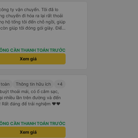
công ty vận chuyển. Tôi đã lo
g chuyến đi hóa ra lại rất thoải
họ hộ tống tôi đến chỗ ngồi, giúp
í còn giúp tôi đóng gói giày. Điểm
sớm hơn một tiếng so với giờ
n tôi không biết chuyện gì sẽ xảy
rên vé. Nhìn chung, tôi rất hài
ÔNG CẦN THANH TOÁN TRƯỚC
 vui vì đã chọn công ty này.
Xem giá
 toàn
Thông tin hữu ích
+4
 buýt thoải mái, có ổ cắm sạc,
ại nhiều lần trên đường và đến
! Rất đáng để trải nghiệm ♥️♥️
ÔNG CẦN THANH TOÁN TRƯỚC
Xem giá