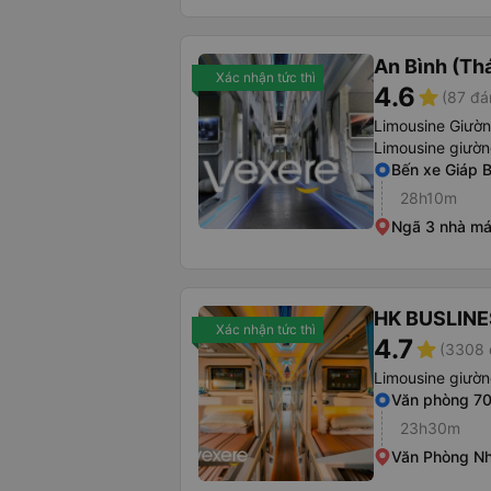
An Bình (Thá
Xác nhận tức thì
4.6
star
(87 đá
Limousine Giườ
Limousine giườ
Bến xe Giáp B
28h10m
Ngã 3 nhà má
HK BUSLINE
Xác nhận tức thì
4.7
star
(3308 
Limousine giườ
Văn phòng 7
23h30m
Văn Phòng Nh