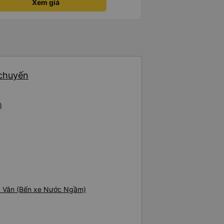
Xem giá
 chuyến
)
p Vân (Bến xe Nước Ngầm)