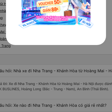
 từ Hoàng Mai
iá nhà xe Hoàng Mai Nha Trang
ng
e chạy tuyến đường Hoàng Mai đi Nha Trang
Mai - Nha Trang
oàng Mai nhanh và uy tín nhất
a Trang
âu hỏi: Nhà xe đi Nha Trang - Khánh Hòa từ Hoàng Mai - H
rả lời: Xe đi Nha Trang - Khánh Hòa từ Hoàng Mai - Hà Nội được đánh
K BUSLINES, Hoàng Long (Bắc - Trung - Nam), An Bình (Thái Bình).
âu hỏi: Xe nào đi Nha Trang - Khánh Hòa có giá rẻ nhất?