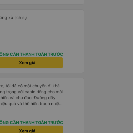
ứng xử lịch sự
ÔNG CẦN THANH TOÁN TRƯỚC
Xem giá
e, tôi đã có một chuyến đi khá
ang trọng với cabin riêng cho mỗi
thiện và chu đáo. Đường dây
iệu quả và thể hiện trách nhiệm
-0.5 sao vì quy trình đặt vé
ễ chọn sai bước và không thể
n đến việc hủy dịch vụ. -0.5 sao
ÔNG CẦN THANH TOÁN TRƯỚC
phòng đại diện của công ty,
Xem giá