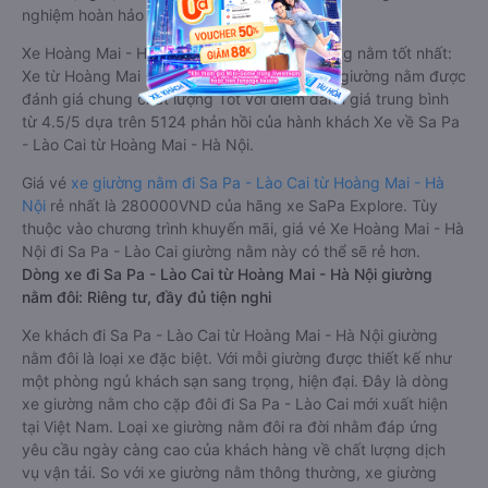
nghiệm hoàn hảo cho hành khách.
Xe Hoàng Mai - Hà Nội Sa Pa - Lào Cai giường nằm tốt nhất:
Xe từ Hoàng Mai - Hà Nội đi Sa Pa - Lào Cai giường nằm được
đánh giá chung chất lượng Tốt với điểm đánh giá trung bình
từ 4.5/5 dựa trên 5124 phản hồi của hành khách Xe về Sa Pa
- Lào Cai từ Hoàng Mai - Hà Nội.
Giá vé
xe giường nằm đi Sa Pa - Lào Cai từ Hoàng Mai - Hà
Nội
rẻ nhất là 280000VND của hãng xe SaPa Explore. Tùy
thuộc vào chương trình khuyến mãi, giá vé Xe Hoàng Mai - Hà
Nội đi Sa Pa - Lào Cai giường nằm này có thể sẽ rẻ hơn.
Dòng xe đi Sa Pa - Lào Cai từ Hoàng Mai - Hà Nội giường
nằm đôi: Riêng tư, đầy đủ tiện nghi
Xe khách đi Sa Pa - Lào Cai từ Hoàng Mai - Hà Nội giường
nằm đôi là loại xe đặc biệt. Với mỗi giường được thiết kế như
một phòng ngủ khách sạn sang trọng, hiện đại. Đây là dòng
xe giường nằm cho cặp đôi đi Sa Pa - Lào Cai mới xuất hiện
tại Việt Nam. Loại xe giường nằm đôi ra đời nhằm đáp ứng
yêu cầu ngày càng cao của khách hàng về chất lượng dịch
vụ vận tải. So với xe giường nằm thông thường, xe giường