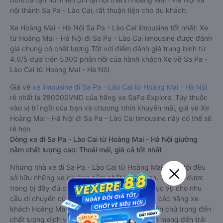
nội thành Sa Pa - Lào Cai, rất thuận tiện cho du khách.
Xe Hoàng Mai - Hà Nội Sa Pa - Lào Cai limousine tốt nhất: Xe
từ Hoàng Mai - Hà Nội đi Sa Pa - Lào Cai limousine được đánh
giá chung có chất lượng Tốt với điểm đánh giá trung bình từ
4.6/5 dựa trên 5300 phản hồi của hành khách Xe về Sa Pa -
Lào Cai từ Hoàng Mai - Hà Nội.
Giá vé
xe limousine đi Sa Pa - Lào Cai từ Hoàng Mai - Hà Nội
rẻ nhất là 280000VND của hãng xe SaPa Explore. Tùy thuộc
vào vị trí ngồi của bạn và chương trình khuyến mãi, giá vé Xe
Hoàng Mai - Hà Nội đi Sa Pa - Lào Cai limousine này có thể sẽ
rẻ hơn
Dòng xe đi Sa Pa - Lào Cai từ Hoàng Mai - Hà Nội giường
nằm chất lượng cao: Thoải mái, giá cả tốt nhất
Những nhà xe đi Sa Pa - Lào Cai từ Hoàng Mai - Hà Nội đều
sở hữu những xe giường nằm chất lượng cao. Trên xe được
trang bị đầy đủ các trang thiết bị hiện đại phục vụ cho nhu
cầu di chuyển của hành khách. Bên cạnh đó, các hãng xe
khách Hoàng Mai - Hà Nội Sa Pa - Lào Cai luôn chú trọng đến
chất lượng dịch vụ, không ngừng cải thiện để mang đến trải