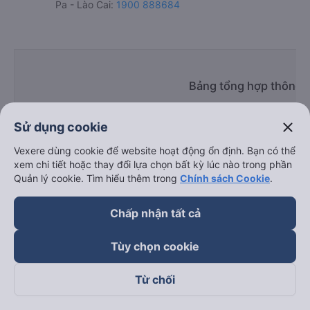
Pa - Lào Cai:
1900 888684
Bảng tổng hợp thông t
close
Sử dụng cookie
Vexere dùng cookie để website hoạt động ổn định. Bạn có thể
xem chi tiết hoặc thay đổi lựa chọn bất kỳ lúc nào trong phần
Quản lý cookie. Tìm hiểu thêm trong
Chính sách Cookie
.
Giờ
Điểm
Nhà xe
chạy
đi
Chấp nhận tất cả
Tùy chọn cookie
FUTA HÀ SƠN
09:00 - 23:00
Từ chối
Số 80 Hồng