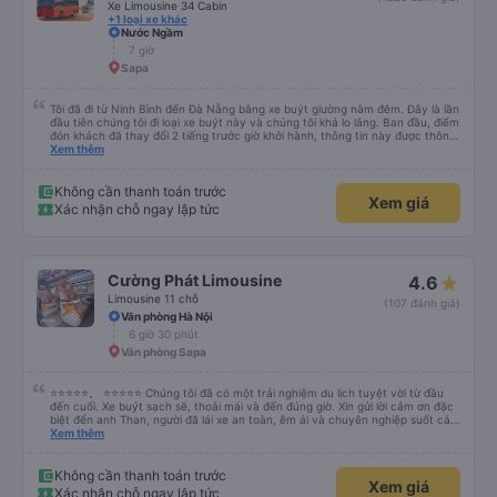
Xe Limousine 34 Cabin
+1 loại xe khác
Nước Ngầm
7 giờ
Sapa
Tôi đã đi từ Ninh Bình đến Đà Nẵng bằng xe buýt giường nằm đêm. Đây là lần
đầu tiên chúng tôi đi loại xe buýt này và chúng tôi khá lo lắng. Ban đầu, điểm
đón khách đã thay đổi 2 tiếng trước giờ khởi hành, thông tin này được thông
báo qua email. Chúng tôi đến đúng địa điểm lúc 9 giờ nhưng xe buýt không
Xem thêm
có ở đó. Chúng tôi đã liên lạc qua email và nhận được phản hồi nhanh chóng,
điều này rất đáng trân trọng. Họ cho chúng tôi biết xe buýt đến muộn 10-15
phút. Khi xe buýt đến, tài xế đã đến tận nơi giúp đỡ chúng tôi và nhân viên
Không cần thanh toán trước
Xem giá
chăm sóc khách hàng cũng đã xác nhận qua email. Xe buýt sạch sẽ và
Xác nhận chỗ ngay lập tức
giường ngủ thoải mái. Tài xế rất tốt bụng và chu đáo vì biết chúng tôi là
khách du lịch. Chúng tôi cảm thấy an toàn suốt cả chuyến đi. Cuối chuyến
đi, tài xế đã hướng dẫn chúng tôi đến xe đưa đón miễn phí đến khách sạn. Tôi
rất khuyên bạn nên sử dụng dịch vụ này.
Cường Phát Limousine
4.6
Limousine 11 chỗ
(107 đánh giá)
Văn phòng Hà Nội
6 giờ 30 phút
Văn phòng Sapa
⭐⭐⭐⭐⭐。 ⭐⭐⭐⭐⭐ Chúng tôi đã có một trải nghiệm du lịch tuyệt vời từ đầu
đến cuối. Xe buýt sạch sẽ, thoải mái và đến đúng giờ. Xin gửi lời cảm ơn đặc
biệt đến anh Than, người đã lái xe an toàn, êm ái và chuyên nghiệp suốt cả
hành trình. Sự cẩn thận của anh ấy khiến chúng tôi cảm thấy thoải mái và
Xem thêm
an tâm mọi lúc. Chúng tôi cũng muốn bày tỏ lòng biết ơn chân thành đến Ivy
vì dịch vụ khách hàng xuất sắc của cô ấy. Cô ấy thân thiện, chuyên nghiệp
và luôn nhanh chóng trả lời các câu hỏi của chúng tôi. Mọi thứ đều được tổ
Không cần thanh toán trước
Xem giá
chức tốt, khiến chuyến đi của chúng tôi suôn sẻ, thú vị và hoàn toàn không
Xác nhận chỗ ngay lập tức