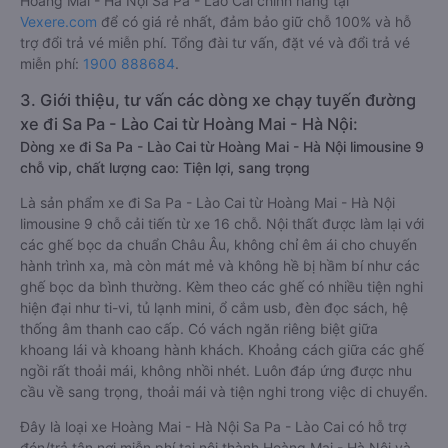
Hoàng Mai - Hà Nội Sa Pa - Lào Cai chính hãng tại
Vexere.com
để có giá rẻ nhất, đảm bảo giữ chỗ 100% và hỗ
trợ đổi trả vé miễn phí. Tổng đài tư vấn, đặt vé và đổi trả vé
miễn phí:
1900 888684
.
3. Giới thiệu, tư vấn các dòng xe chạy tuyến đường
xe đi Sa Pa - Lào Cai từ Hoàng Mai - Hà Nội:
Dòng xe đi Sa Pa - Lào Cai từ Hoàng Mai - Hà Nội limousine 9
chỗ vip, chất lượng cao: Tiện lợi, sang trọng
Là sản phẩm xe đi Sa Pa - Lào Cai từ Hoàng Mai - Hà Nội
limousine 9 chỗ cải tiến từ xe 16 chỗ. Nội thất được làm lại với
các ghế bọc da chuẩn Châu Âu, không chỉ êm ái cho chuyến
hành trình xa, mà còn mát mẻ và không hề bị hầm bí như các
ghế bọc da bình thường. Kèm theo các ghế có nhiều tiện nghi
hiện đại như ti-vi, tủ lạnh mini, ổ cắm usb, đèn đọc sách, hệ
thống âm thanh cao cấp. Có vách ngăn riêng biệt giữa
khoang lái và khoang hành khách. Khoảng cách giữa các ghế
ngồi rất thoải mái, không nhồi nhét. Luôn đáp ứng được nhu
cầu về sang trọng, thoải mái và tiện nghi trong việc di chuyển.
Đây là loại xe Hoàng Mai - Hà Nội Sa Pa - Lào Cai có hỗ trợ
đón/trả tận nơi miễn phí tại nội thành Hoàng Mai - Hà Nội và