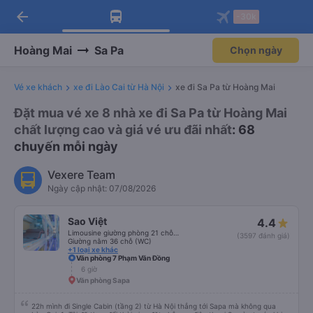
arrow_back
Tải app Vexere ngay!
Tải app Vexere
-30k
Mở app
Mở app
Nhận ưu đãi thành viên độc
-30k/ghế khi đặt vé máy bay qua
quyền
app
Hoàng Mai
Sa Pa
Chọn ngày
Vé xe khách
xe đi Lào Cai từ Hà Nội
xe đi Sa Pa từ Hoàng Mai
Đặt mua vé xe 8 nhà xe đi Sa Pa từ Hoàng Mai
chất lượng cao và giá vé ưu đãi nhất
: 68
chuyến mỗi ngày
Vexere Team
Ngày cập nhật: 07/08/2026
Sao Việt
4.4
Limousine giường phòng 21 chỗ (WC)
(3597 đánh giá)
Giường nằm 36 chỗ (WC)
+1 loại xe khác
Văn phòng 7 Phạm Văn Đồng
6 giờ
Văn phòng Sapa
22h mình đi Single Cabin (tầng 2) từ Hà Nội thẳng tới Sapa mà không qua